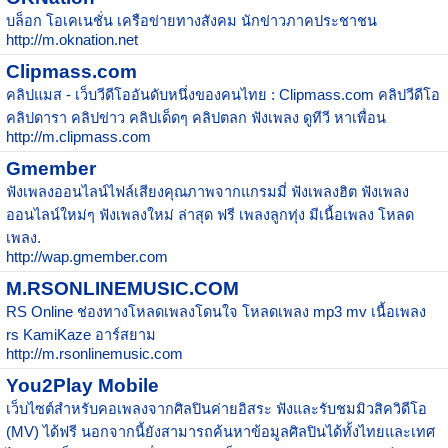
บล็อก โอเคเนชั่น เครือข่ายทางสังคม นักข่าวภาคประชาชน
http://m.oknation.net
Clipmass.com
คลิปแมส - เว็บวีดีโออันดับหนึ่งของคนไทย : Clipmass.com คลิปวีดีโอ
คลิปดารา คลิปข่าว คลิปเด็ดๆ คลิปตลก ฟังเพลง ดูทีวี หาเพื่อน
http://m.clipmass.com
Gmember
ฟังเพลงออนไลน์ไฟล์เสียงคุณภาพจากแกรมมี่ ฟังเพลงฮิต ฟังเพลง
ออนไลน์ใหม่ๆ ฟังเพลงใหม่ ล่าสุด ฟรี เพลงลูกทุ่ง มีเนื้อเพลง โหลด
เพลง.
http://wap.gmember.com
M.RSONLINEMUSIC.COM
RS Online ช่องทางโหลดเพลงโดนใจ โหลดเพลง mp3 mv เนื้อเพลง
rs KamiKaze อาร์สยาม
http://m.rsonlinemusic.com
You2Play Mobile
เว็บไซต์สำหรับคอเพลงจากศิลปินค่ายอิสระ ฟังและรับชมมิวสิควิดีโอ
(MV) ได้ฟรี นอกจากนี้ยังสามารถค้นหาข้อมูลศิลปินได้ทั้งไทยและเทศ