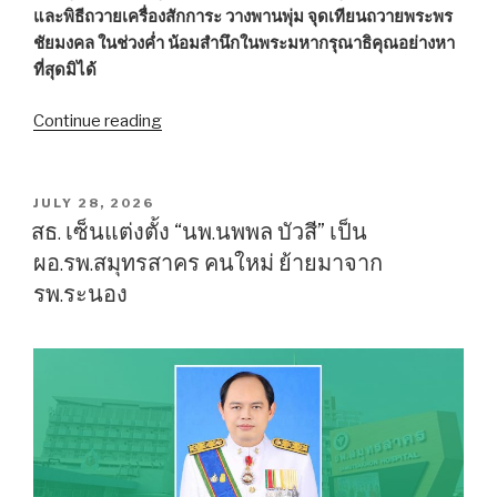
และพิธีถวายเครื่องสักการะ วางพานพุ่ม จุดเทียนถวายพระพร
ชัยมงคล ในช่วงค่ำ น้อมสำนึกในพระมหากรุณาธิคุณอย่างหา
ที่สุดมิได้
Continue reading
“พสก
นิกร
สมุทรสาคร
ร่วม
POSTED
JULY 28, 2026
ON
พิธี
สธ. เซ็นแต่งตั้ง “นพ.นพพล บัวสี” เป็น
เฉลิมพระเกียรติ
ผอ.รพ.สมุทรสาคร คนใหม่ ย้ายมาจาก
“พระบาท
รพ.ระนอง
สมเด็จ
พระเจ้าอยู่หัว”
เนื่อง
ใน
โอกาส
วัน
เฉลิม
พระชนมพรรษา