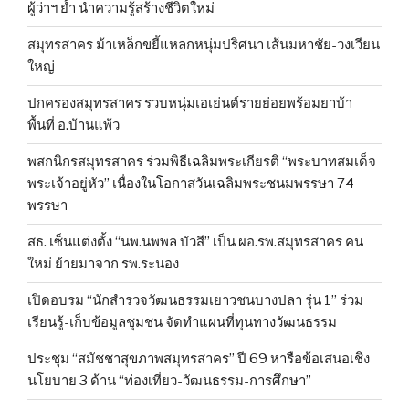
ผู้ว่าฯ ย้ำ นำความรู้สร้างชีวิตใหม่
สมุทรสาคร ม้าเหล็กขยี้แหลกหนุ่มปริศนา เส้นมหาชัย-วงเวียน
ใหญ่
ปกครองสมุทรสาคร รวบหนุ่มเอเย่นต์รายย่อยพร้อมยาบ้า
พื้นที่ อ.บ้านแพ้ว
พสกนิกรสมุทรสาคร ร่วมพิธีเฉลิมพระเกียรติ “พระบาทสมเด็จ
พระเจ้าอยู่หัว” เนื่องในโอกาสวันเฉลิมพระชนมพรรษา 74
พรรษา
สธ. เซ็นแต่งตั้ง “นพ.นพพล บัวสี” เป็น ผอ.รพ.สมุทรสาคร คน
ใหม่ ย้ายมาจาก รพ.ระนอง
เปิดอบรม “นักสำรวจวัฒนธรรมเยาวชนบางปลา รุ่น 1” ร่วม
เรียนรู้-เก็บข้อมูลชุมชน จัดทำแผนที่ทุนทางวัฒนธรรม
ประชุม “สมัชชาสุขภาพสมุทรสาคร” ปี 69 หารือข้อเสนอเชิง
นโยบาย 3 ด้าน “ท่องเที่ยว-วัฒนธรรม-การศึกษา”