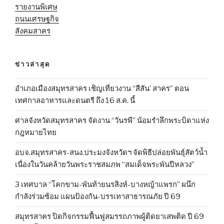
รายงานพิเศษ
ถนนเศรษฐกิจ
สังคมสาคร
ข่าวล่าสุด
อำเภอเมืองสมุทรสาคร เชิญเที่ยวงาน “สีสัน’ สาคร” ตอน
เทศกาลอาหารและดนตรี ถึง 16 ส.ค. นี้
ศาลจังหวัดสมุทรสาคร จัดงาน “วันรพี” น้อมรำลึกพระบิดาแห่ง
กฎหมายไทย
อบจ.สมุทรสาคร-สนง.ประมงจังหวัดฯ จัดพิธีปล่อยพันธุ์สัตว์น้ำ
เนื่องในวันคล้ายวันพระราชสมภพ “สมเด็จพระพันปีหลวง”
3 เทศบาล “โคกขาม-พันท้ายนรสิงห์-บางหญ้าแพรก” ผนึก
กำลังร่วมซ้อม แผนป้องกัน-บรรเทาสาธารณภัย ปี 69
สมุทรสาคร ปิดกิจกรรมฟื้นฟูสมรรถภาพผู้ติดยาเสพติด ปี 69