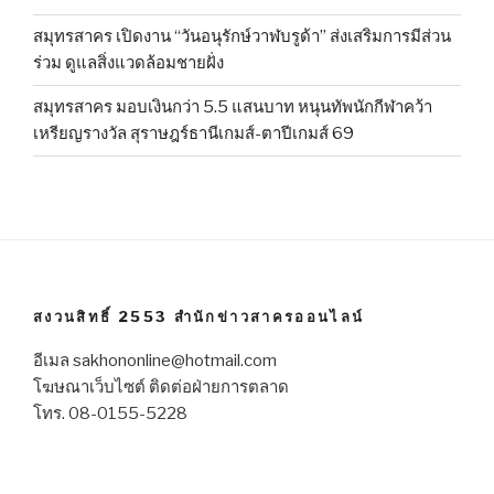
สมุทรสาคร เปิดงาน “วันอนุรักษ์วาฬบรูด้า” ส่งเสริมการมีส่วน
ร่วม ดูแลสิ่งแวดล้อมชายฝั่ง
สมุทรสาคร มอบเงินกว่า 5.5 แสนบาท หนุนทัพนักกีฬาคว้า
เหรียญรางวัล สุราษฎร์ธานีเกมส์-ตาปีเกมส์ 69
สงวนสิทธิ์ 2553 สำนักข่าวสาครออนไลน์
อีเมล sakhononline@hotmail.com
โฆษณาเว็บไซต์ ติดต่อฝ่ายการตลาด
โทร. 08-0155-5228