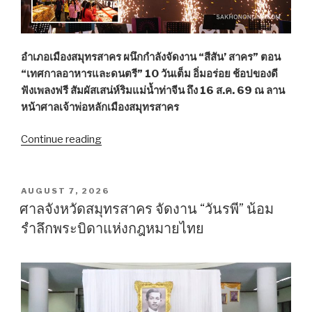
อำเภอเมืองสมุทรสาคร ผนึกกำลังจัดงาน “สีสัน’ สาคร” ตอน
“เทศกาลอาหารและดนตรี” 10 วันเต็ม อิ่มอร่อย ช้อปของดี
ฟังเพลงฟรี สัมผัสเสน่ห์ริมแม่น้ำท่าจีน ถึง 16 ส.ค. 69 ณ ลาน
หน้าศาลเจ้าพ่อหลักเมืองสมุทรสาคร
Continue reading
“อำเภอ
เมือง
สมุทรสาคร
เชิญ
POSTED
AUGUST 7, 2026
ON
เที่ยว
ศาลจังหวัดสมุทรสาคร จัดงาน “วันรพี” น้อม
งาน
รำลึกพระบิดาแห่งกฎหมายไทย
“สีสัน’
สาคร”
ตอน
เทศกาล
อาหาร