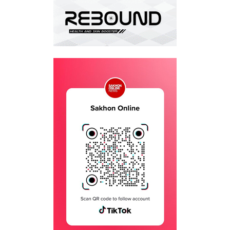
วัฒนธรรม”