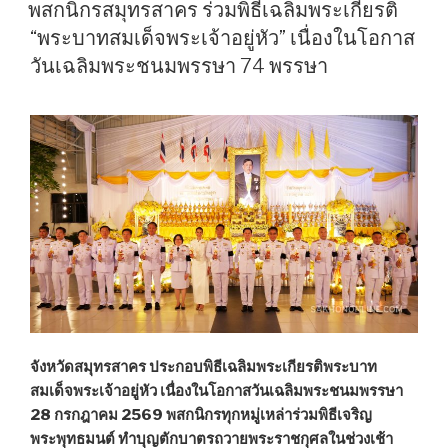
ON
เอเย่นต์
พสกนิกรสมุทรสาคร ร่วมพิธีเฉลิมพระเกียรติ
ราย
“พระบาทสมเด็จพระเจ้าอยู่หัว” เนื่องในโอกาส
ย่อย
วันเฉลิมพระชนมพรรษา 74 พรรษา
พร้อม
ยาบ้า
พื้นที่
อ.บ้านแพ้ว”
จังหวัดสมุทรสาคร ประกอบพิธีเฉลิมพระเกียรติพระบาท
สมเด็จพระเจ้าอยู่หัว เนื่องในโอกาสวันเฉลิมพระชนมพรรษา
28 กรกฎาคม 2569 พสกนิกรทุกหมู่เหล่าร่วมพิธีเจริญ
พระพุทธมนต์ ทำบุญตักบาตรถวายพระราชกุศลในช่วงเช้า