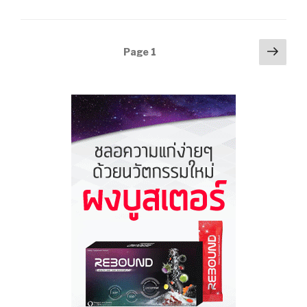
“นัก
สำรวจ
วัฒนธรรม
Posts
Next
Page
1
เยาวชน
pag
navigation
บาง
ปลา
รุ่น
1”
ร่วม
เรียน
รู้-
เก็บ
ข้อมูล
ชุมชน
จัด
ทำ
แผนที่
ทุน
ทาง