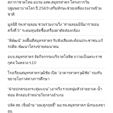
สภากาชาดไทย อบรม อสต.สมุทรสาคร โครงการวัน
ปฐมพยาบาลโลก ปี 2569 เสริมทักษะช่วยเหลือแรงงานข้าม
ชาติ
มูลนิธิ รพ.ท่าฉลอม ชวนร่วมงานวิ่ง “ท่าฉลอมมินิมาราธอน
ครั้งที่ 5” ระดมทุนจัดซื้อเครื่องผ่าตัดส่องกล้อง
“พิพัฒน์” ลงพื้นที่สมุทรสาคร รับฟังเสียงสะท้อนประชาชน แก้
รถติด-พัฒนาโครงข่ายคมนาคม
อบจ.สมุทรสาคร จัดกิจกรรมบริจาคโลหิต ถวายเป็นพระราช
กุศล ในหลวง ร.10
โรงเรียนสมุทรสาครวุฒิชัย เปิด “อาคารสาครวุฒิชัย” รองรับ
ขยายโอกาสทางการศึกษา
“ฝ่ายปกครองกระทุ่มแบน” เอาจริง รวบหนุ่มหัวจ่ายยาเค-น้ำ
ท่อม ลักลอบจำหน่ายใจกลางอำเภอ
ปลัด สธ. เซ็นย้าย “นพ.ศุภฤทธิ์” ผอ.รพ.สมุทรสาคร นั่งรองเลขา
อย.