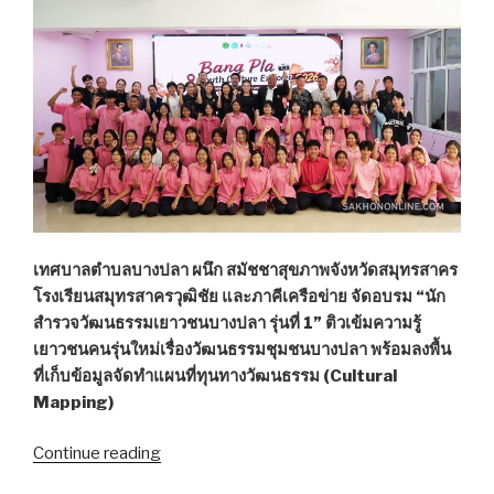
คน
ใหม่
ย้าย
มา
จาก
รพ.ระนอง”
เทศบาลตำบลบางปลา ผนึก สมัชชาสุขภาพจังหวัดสมุทรสาคร
โรงเรียนสมุทรสาครวุฒิชัย และภาคีเครือข่าย จัดอบรม “นัก
สำรวจวัฒนธรรมเยาวชนบางปลา รุ่นที่ 1” ติวเข้มความรู้
เยาวชนคนรุ่นใหม่เรื่องวัฒนธรรมชุมชนบางปลา พร้อมลงพื้น
ที่เก็บข้อมูลจัดทำแผนที่ทุนทางวัฒนธรรม (Cultural
Mapping)
Continue reading
“เปิด
อบรม