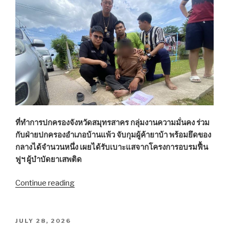
มหาชัย-
วง
เวียน
ใหญ่”
ที่ทำการปกครองจังหวัดสมุทรสาคร กลุ่มงานความมั่นคง ร่วม
กับฝ่ายปกครองอำเภอบ้านแพ้ว จับกุมผู้ค้ายาบ้า พร้อมยึดของ
กลางได้จำนวนหนึ่ง เผยได้รับเบาะแสจากโครงการอบรมฟื้น
ฟูฯ ผู้บำบัดยาเสพติด
Continue reading
“ปกครอง
สมุทรสาคร
รวบ
หนุ่ม
POSTED
JULY 28, 2026