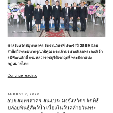
และ
ดนตรี
ถึง
16
ส.ค.
นี้”
ศาลจังหวัดสมุทรสาคร จัดงานวันรพี ประจำปี 2569 น้อม
รำลึกถึงพระมหากรุณาธิคุณ พระเจ้าบรมวงศ์เธอพระองค์เจ้า
รพีพัฒนศักดิ์ กรมหลวงราชบุรีดิเรกฤทธิ์ พระบิดาแห่ง
กฎหมายไทย
Continue reading
“ศาล
จังหวัด
สมุทรสาคร
จัด
POSTED
AUGUST 7, 2026
ON
งาน
อบจ.สมุทรสาคร-สนง.ประมงจังหวัดฯ จัดพิธี
“วัน
ปล่อยพันธุ์สัตว์น้ำ เนื่องในวันคล้ายวันพระ
รพี”