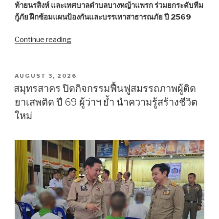
หลวง””
ท้ายนรสิงห์ และเทศบาลตำบลบางหญ้าแพรก ร่วมยกระดับทีม
กู้ภัย ฝึกซ้อมแผนป้องกันและบรรเทาสาธารณภัย ปี 2569
Continue reading
“3
เทศบาล
“โคก
ขาม-
POSTED
AUGUST 3, 2026
ON
พัน
สมุทรสาคร ปิดกิจกรรมฟื้นฟูสมรรถภาพผู้ติด
ท้าย
ยาเสพติด ปี 69 ผู้ว่าฯ ย้ำ นำความรู้สร้างชีวิต
นรสิงห์-
ใหม่
บางหญ้าแพรก”
ผนึก
กำลัง
ร่วม
ซ้อม
แผน
ป้องกัน-
บรรเทา
สาธารณภัย