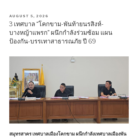
สนง.ประมง
จัง
หวัดฯ
POSTED
AUGUST 5, 2026
ON
จัด
3 เทศบาล “โคกขาม-พันท้ายนรสิงห์-
พิธี
บางหญ้าแพรก” ผนึกกำลังร่วมซ้อม แผน
ปล่อย
ป้องกัน-บรรเทาสาธารณภัย ปี 69
พันธุ์
สัตว์
น้ำ
เนื่อง
ใน
วัน
คล้าย
วันพระ
ราช
สมภพ
“สมเด็จ
พระ
พันปี
สมุทรสาคร เทศบาลเมืองโคกขาม ผนึกกำลังเทศบาลเมืองพัน