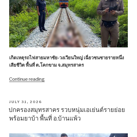
ปี
69
ผู้
ว่าฯ
ย้ำ
นำ
ความ
รู้
เกิดเหตุรถไฟสายมหาชัย-วงเวียนใหญ่ เฉี่ยวชนชายรายหนึ่ง
สร้าง
เสียชีวิต พื้นที่ ต.โคกขาม จ.สมุทรสาคร
ชีวิต
ใหม่”
Continue reading
“สมุทรสาคร
ม้า
เหล็ก
ขยี้
POSTED
JULY 31, 2026
ON
แหลก
ปกครองสมุทรสาคร รวบหนุ่มเอเย่นต์รายย่อย
หนุ่ม
พร้อมยาบ้า พื้นที่ อ.บ้านแพ้ว
ปริศนา
เส้น