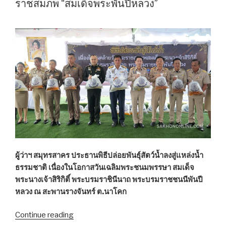
ราชสมภพ “สมเด็จพระพันปีหลวง”
น้อม
รำลึก
พระ
บิดา
แห่ง
กฎหมาย
ไทย”
ผู้ว่าฯ สมุทรสาคร ประธานพิธีปล่อยพันธุ์สัตว์น้ำลงสู่แหล่งน้ำ
ธรรมชาติ เนื่องในโอกาสวันเฉลิมพระชนมพรรษา สมเด็จ
พระนางเจ้าสิริกิติ์ พระบรมราชินีนาถ พระบรมราชชนนีพันปี
หลวง ณ สะพานรางจันทร์ ต.นาโคก
Continue reading
“อบจ.สมุทรสาคร-