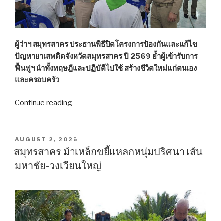
ปี
69”
ผู้ว่าฯ สมุทรสาคร ประธานพิธีปิดโครงการป้องกันและแก้ไข
ปัญหายาเสพติดจังหวัดสมุทรสาคร ปี 2569 ย้ำผู้เข้ารับการ
ฟื้นฟูฯ นำทั้งทฤษฎีและปฏิบัติไปใช้ สร้างชีวิตใหม่แก่ตนเอง
และครอบครัว
Continue reading
“สมุทรสาคร
ปิด
กิจกรรม
ฟื้นฟู
POSTED
AUGUST 2, 2026
ON
สมรรถภาพ
สมุทรสาคร ม้าเหล็กขยี้แหลกหนุ่มปริศนา เส้น
ผู้
มหาชัย-วงเวียนใหญ่
ติด
ยา
เสพ
ติด