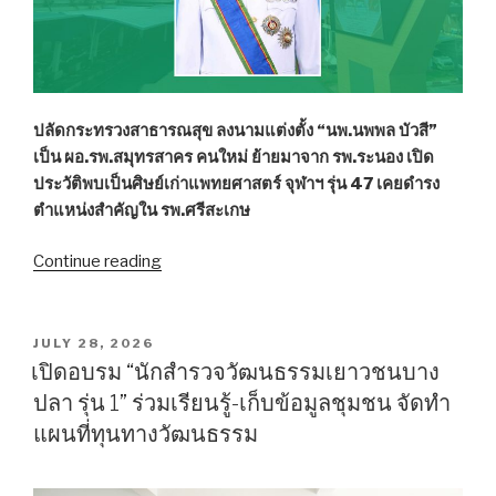
74
พรรษา”
ปลัดกระทรวงสาธารณสุข ลงนามแต่งตั้ง “นพ.นพพล บัวสี”
เป็น ผอ.รพ.สมุทรสาคร คนใหม่ ย้ายมาจาก รพ.ระนอง เปิด
ประวัติพบเป็นศิษย์เก่าแพทยศาสตร์ จุฬาฯ รุ่น 47 เคยดำรง
ตำแหน่งสำคัญใน รพ.ศรีสะเกษ
Continue reading
“สธ.
เซ็น
แต่ง
ตั้ง
POSTED
JULY 28, 2026
ON
“นพ.นพพล
เปิดอบรม “นักสำรวจวัฒนธรรมเยาวชนบาง
บัว
ปลา รุ่น 1” ร่วมเรียนรู้-เก็บข้อมูลชุมชน จัดทำ
สี”
แผนที่ทุนทางวัฒนธรรม
เป็น
ผอ.รพ.สมุทรสาคร