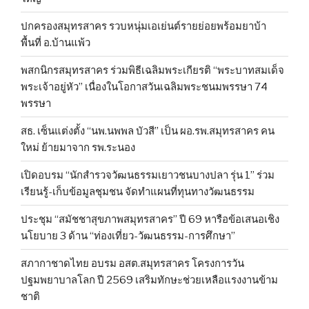
ปกครองสมุทรสาคร รวบหนุ่มเอเย่นต์รายย่อยพร้อมยาบ้า
พื้นที่ อ.บ้านแพ้ว
พสกนิกรสมุทรสาคร ร่วมพิธีเฉลิมพระเกียรติ “พระบาทสมเด็จ
พระเจ้าอยู่หัว” เนื่องในโอกาสวันเฉลิมพระชนมพรรษา 74
พรรษา
สธ. เซ็นแต่งตั้ง “นพ.นพพล บัวสี” เป็น ผอ.รพ.สมุทรสาคร คน
ใหม่ ย้ายมาจาก รพ.ระนอง
เปิดอบรม “นักสำรวจวัฒนธรรมเยาวชนบางปลา รุ่น 1” ร่วม
เรียนรู้-เก็บข้อมูลชุมชน จัดทำแผนที่ทุนทางวัฒนธรรม
ประชุม “สมัชชาสุขภาพสมุทรสาคร” ปี 69 หารือข้อเสนอเชิง
นโยบาย 3 ด้าน “ท่องเที่ยว-วัฒนธรรม-การศึกษา”
สภากาชาดไทย อบรม อสต.สมุทรสาคร โครงการวัน
ปฐมพยาบาลโลก ปี 2569 เสริมทักษะช่วยเหลือแรงงานข้าม
ชาติ