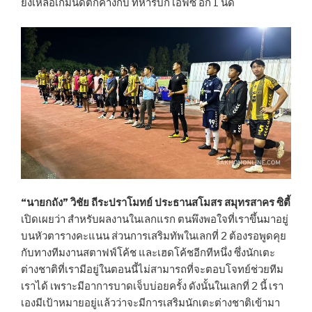
ยังเหลือเกมนัดตกค้างกับ ทหารบก เอฟซี อีก 1 นัด
“นายกถัง” วิชัย ถีระปราโมทย์ ประธานสโมสร สมุทรสาคร ซิตี้
เปิดเผยว่า สำหรับผลงานในเลกแรก ตนพึงพอใจที่เราขึ้นมาอยู่
บนหัวตารางคะแนน ส่วนการเสริมทัพในเลกที่ 2 ต้องรอพูดคุย
กับทางทีมงานสตาฟฟ์โค้ช และเฮดโค้ชอีกทีหนึ่ง ซึ่งนักเตะ
ต่างชาติที่เรามีอยู่ในตอนนี้ไม่สามารถที่จะตอบโจทย์ช่วยทีม
เราได้ เพราะมีอาการบาดเจ็บบ่อยครั้ง ดังนั้นในเลกที่ 2 นี้ เรา
เองมีเป้าหมายอยู่แล้วว่าจะมีการเสริมนักเตะต่างชาติเข้ามา