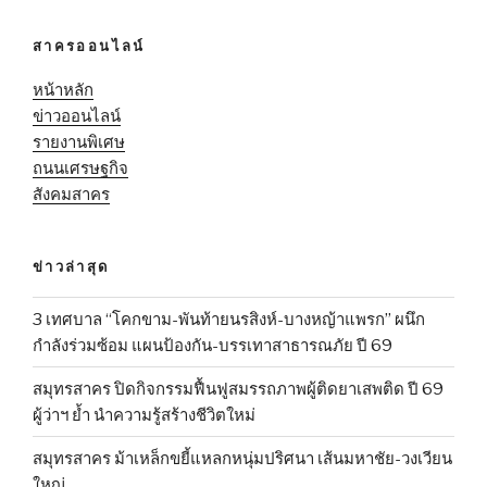
สาครออนไลน์
หน้าหลัก
ข่าวออนไลน์
รายงานพิเศษ
ถนนเศรษฐกิจ
สังคมสาคร
ข่าวล่าสุด
3 เทศบาล “โคกขาม-พันท้ายนรสิงห์-บางหญ้าแพรก” ผนึก
กำลังร่วมซ้อม แผนป้องกัน-บรรเทาสาธารณภัย ปี 69
สมุทรสาคร ปิดกิจกรรมฟื้นฟูสมรรถภาพผู้ติดยาเสพติด ปี 69
ผู้ว่าฯ ย้ำ นำความรู้สร้างชีวิตใหม่
สมุทรสาคร ม้าเหล็กขยี้แหลกหนุ่มปริศนา เส้นมหาชัย-วงเวียน
ใหญ่