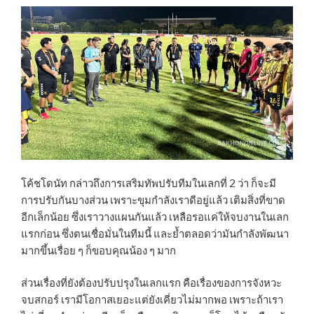
โค้ชโดนัท กล่าวถึงการเสริมทัพปรับทีมในเลกที่ 2 ว่า ก็จะมี
การปรับกันบางส่วน เพราะขุมกำลังเราดีอยู่แล้ว เติมสิ่งที่ขาด
อีกเล็กน้อย ซึ่งเราวางแผนกันแล้ว เหลือรอแค่ให้จบงานในเลก
แรกก่อน ซึ่งตนเชื่อมั่นในทีมนี้ และย้ำตลอดว่ามันกำลังพัฒนา
มากขึ้นเรื่อย ๆ ก็ขอบคุณน้อง ๆ มาก
ส่วนเรื่องที่ยังต้องปรับปรุงในเลกแรก คือเรื่องของการจังหวะ
จบสกอร์ เรามีโอกาสเยอะแต่ยังเคี่ยวไม่มากพอ เพราะถ้าเรา