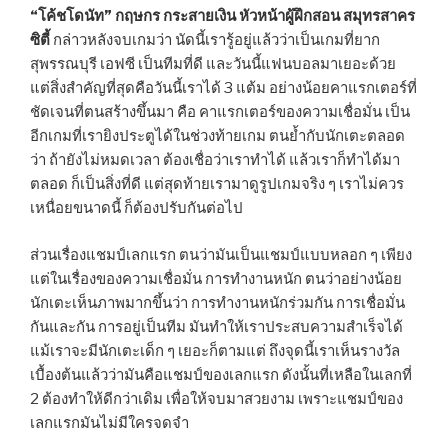
“โค้ชโดนัท” กฤษกร กระสายเงิน หัวหน้าผู้ฝึกสอน สมุทรสาคร
ซิตี้
กล่าวหลังจบเกมว่า นัดนี้เรารู้อยู่แล้วว่าเป็นเกมที่ยาก
สุพรรณบุรี เอฟซี เป็นทีมที่ดี และวันนี้แฟนบอลมาเยอะด้วย
แต่สิ่งสำคัญที่สุดคือวันนี้เราได้ 3 แต้ม อย่างน้อยคาแรกเตอร์ที่
ชัดเจนที่ตนสร้างขึ้นมา คือ คาแรกเตอร์ของความเชื่อมั่น เป็น
อีกเกมที่เรายิงประตูได้ในช่วงท้ายเกม ตนย้ำกับนักเตะตลอด
ว่า ถ้ายังไม่หมดเวลา ต้องเชื่อว่าเราทำได้ แล้วเราก็ทำได้มา
ตลอด ก็เป็นสิ่งที่ดี แต่สุดท้ายเรามาดูรูปเกมจริง ๆ เราไม่ควร
เหนื่อยขนาดนี้ ก็ต้องปรับกันต่อไป
ส่วนเรื่องแชมป์เลกแรก ตนว่ามันเป็นแชมป์แบบหลอก ๆ เพียง
แต่ในเรื่องของความเชื่อมั่น การทำงานหนัก ตนว่าอย่างน้อย
นักเตะเห็นภาพมากขึ้นว่า การทำงานหนักร่วมกัน การเชื่อมั่น
กันและกัน การอยู่เป็นทีม มันทำให้เราประสบความสำเร็จได้
แม้เราจะมีนักเตะเด็ก ๆ เยอะก็ตามแต่ ถึงจุดนี้เราเห็นรางวัล
เบื้องต้นแล้วว่ามันคือแชมป์ของเลกแรก ดังนั้นที่เหลือในเลกที่
2 ต้องทำให้ดีกว่าเดิม เพื่อให้จบมาสวยงาม เพราะแชมป์ของ
เลกแรกมันไม่มีใครจดจำ