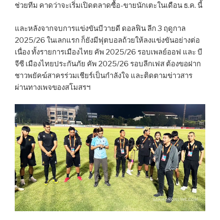
ช่วยทีม คาดว่าจะเริ่มเปิดตลาดซื้อ-ขายนักเตะในเดือน ธ.ค. นี้
และหลังจากจบการแข่งขันบีวายดี ดอลฟิน ลีก 3 ฤดูกาล
2025/26 ในเลกแรก ก็ยังมีฟุตบอลถ้วยให้ลงแข่งขันอย่างต่อ
เนื่อง ทั้งรายการเมืองไทย คัพ 2025/26 รอบเพลย์ออฟ และ บี
จีซี เมืองไทยประกันภัย คัพ 2025/26 รอบลีกเฟส ต้องขอฝาก
ชาวพยัคฆ์สาครร่วมเชียร์เป็นกำลังใจ และติดตามข่าวสาร
ผ่านทางเพจของสโมสรฯ