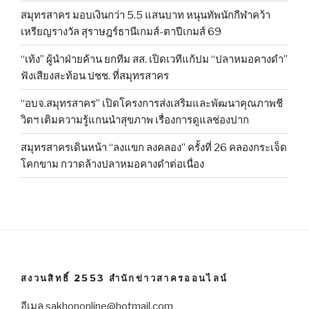
สมุทรสาคร มอบเงินกว่า 5.5 แสนบาท หนุนทัพนักกีฬาคว้า
เหรียญรางวัล สุราษฎร์ธานีเกมส์-ตาปีเกมส์ 69
“เท้ง” ผู้นำฝ่ายค้าน ยกทีม สส. เปิดเวทีแก้ปม “ปลาหมอคางดำ”
ฟังเสียงสะท้อน ปชช. ที่สมุทรสาคร
“อบจ.สมุทรสาคร” เปิดโครงการส่งเสริมและพัฒนาคุณภาพชี
วิตฯ เติมความรู้แกนนำสุขภาพ เรื่องการดูแลช่องปาก
สมุทรสาครเดินหน้า “ลงแขก ลงคลอง” ครั้งที่ 26 คลองกระเจ็ด
โคกขาม กวาดล้างปลาหมอคางดำต่อเนื่อง
สงวนสิทธิ์ 2553 สำนักข่าวสาครออนไลน์
อีเมล sakhononline@hotmail.com