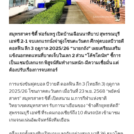
สมุทรสาคร ซิตี้ ฟอร์มหรู เปิดบ้านเฉือนนาทีบาป สุพรรณบุรี
เอฟซี 2-1 จบเลกแรกนั่งจ่าฝูงโซนตะวันตก ศึกฟุตบอลบีวายดี
ดอลฟิน ลีก 3 ฤดูกาล 2025/26 “นายกถัง” เผยเตรียมเสริม
แข้งนอกทดแทนที่บาดเจ็บในเลก 2 ส่วน “โค้ชโดนัท” ชี้การ
เป็นแชมป์เลกแรก พิสูจน์ทีมทำงานหนัก-มีความเชื่อมั่น แต่
ต้องปรับเรื่องการจบสกอร์
การแข่งขันฟุตบอล บีวายดี ดอลฟิน ลีก 3 (ไทยลีก 3) ฤดูกาล
2025/26 โซนภาคตะวันตก เมื่อวันที่ 23 พ.ย. 2568 “พยัคฆ์
สาคร” สมุทรสาคร ซิตี้ เปิดสนาม ม.การกีฬาแห่งชาติ
วิทยาเขตสมุทรสาคร รับการมาเยือนของ “ช้างศึกยุทธหัตถี”
สุพรรณบุรี เอฟซี ที่ระดมกองเชียร์ถึง 10 คันรถบัส เข้ามาชม
เกมจนแน่นอัฒจันทร์ฝั่งทีมเยือน
ครึ่งแรกทั้งสองทีมเปิดเกมแลกกันอย่างสนุก นาที 36 ธนาโชค