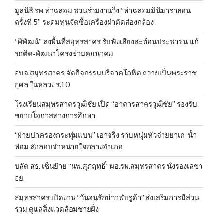
มูลนิธิ รพ.ท่าฉลอม ชวนร่วมงานวิ่ง “ท่าฉลอมมินิมาราธอน
ครั้งที่ 5” ระดมทุนจัดซื้อเครื่องผ่าตัดส่องกล้อง
“พิพัฒน์” ลงพื้นที่สมุทรสาคร รับฟังเสียงสะท้อนประชาชน แก้
รถติด-พัฒนาโครงข่ายคมนาคม
อบจ.สมุทรสาคร จัดกิจกรรมบริจาคโลหิต ถวายเป็นพระราช
กุศล ในหลวง ร.10
โรงเรียนสมุทรสาครวุฒิชัย เปิด “อาคารสาครวุฒิชัย” รองรับ
ขยายโอกาสทางการศึกษา
“ฝ่ายปกครองกระทุ่มแบน” เอาจริง รวบหนุ่มหัวจ่ายยาเค-น้ำ
ท่อม ลักลอบจำหน่ายใจกลางอำเภอ
ปลัด สธ. เซ็นย้าย “นพ.ศุภฤทธิ์” ผอ.รพ.สมุทรสาคร นั่งรองเลขา
อย.
สมุทรสาคร เปิดงาน “วันอนุรักษ์วาฬบรูด้า” ส่งเสริมการมีส่วน
ร่วม ดูแลสิ่งแวดล้อมชายฝั่ง