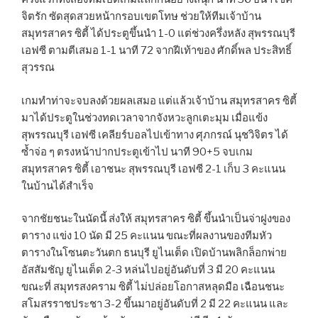
จิตรัก ซัดสุดสวยหน้ากรอบเขตโทษ ช่วยให้ทีมเจ้าบ้าน
สมุทรสาคร ซิตี้ ได้ประตูขึ้นนำ 1-0 แต่ช่วงครึ่งหลัง สุพรรณบุรี
เอฟซี ตามตีเสมอ 1-1 นาที 72 จากฝีเท้าของ ศักดิ์พล ประสิทธิ์
สุวรรณ
เกมทำท่าจะจบลงด้วยผลเสมอ แต่แล้วเจ้าบ้าน สมุทรสาคร ซิตี้
มาได้ประตูในช่วงทดเวลาจากจังหวะลูกเตะมุม เมื่อแข้ง
สุพรรณบุรี เอฟซี เคลียร์บอลไปเข้าทาง ศุภกรณ์ นุชวิจิตร ได้
ซ้ำจ่อ ๆ ตรงหน้าปากประตูเข้าไป นาที 90+5 จบเกม
สมุทรสาคร ซิตี้ เอาชนะ สุพรรณบุรี เอฟซี 2-1 เก็บ 3 คะแนน
ในบ้านได้สำเร็จ
จากชัยชนะในนัดนี้ ส่งให้ สมุทรสาคร ซิตี้ ขึ้นนำเป็นจ่าฝูงของ
ตาราง แข่ง 10 นัด มี 25 คะแนน ขณะที่ผลงานของทีมหัว
ตารางในโซนตะวันตก ธนบุรี ยูไนเต็ด เปิดบ้านพลิกล็อกพ่าย
อัสสัมชัญ ยูไนเต็ด 2-3 หล่นไปอยู่อันดับที่ 3 มี 20 คะแนน
ขณะที่ สมุทรสงคราม ซิตี้ ไม่ปล่อยโอกาสหลุดมือ เฉือนชนะ
สโมสรราชประชา 3-2 ขึ้นมาอยู่อันดับที่ 2 มี 22 คะแนน และ