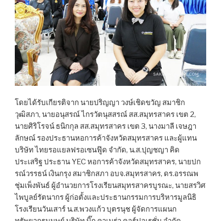
โดยได้รับเกียรติจาก นายปริญญา วงษ์เชิดขวัญ สมาชิก
วุฒิสภา, นายอนุสรณ์ ไกรวัตนุสสรณ์ สส.สมุทรสาคร เขต 2,
นายศิริโรจน์ ธนิกกุล สส.สมุทรสาคร เขต 3, นางมาลี เจษฎา
ลักษณ์ รองประธานหอการค้าจังหวัดสมุทรสาคร และผู้แทน
บริษัท ไทยรอแยลฟรอเซนฟู๊ด จำกัด, น.ส.ปุญชญา คิด
ประเสริฐ ประธาน YEC หอการค้าจังหวัดสมุทรสาคร, นายปก
รณ์วรรธน์ เงินกรุง สมาชิกสภา อบจ.สมุทรสาคร, ดร.อรรณพ
ชุ่มเพ็งพันธ์ ผู้อำนวยการโรงเรียนสมุทรสาครบูรณะ, นายสรวิศ
ไพบูลย์รัตนากร ผู้ก่อตั้งและประธานกรรมการบริหารมูลนิธิ
โรงเรียนวันเสาร์ น.ส.พวงแก้ว ​บุตรนุช ผู้จัดการแผนก