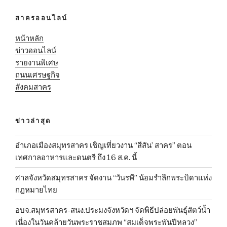
สาครออนไลน์
หน้าหลัก
ข่าวออนไลน์
รายงานพิเศษ
ถนนเศรษฐกิจ
สังคมสาคร
ข่าวล่าสุด
อำเภอเมืองสมุทรสาคร เชิญเที่ยวงาน “สีสัน’ สาคร” ตอน
เทศกาลอาหารและดนตรี ถึง 16 ส.ค. นี้
ศาลจังหวัดสมุทรสาคร จัดงาน “วันรพี” น้อมรำลึกพระบิดาแห่ง
กฎหมายไทย
อบจ.สมุทรสาคร-สนง.ประมงจังหวัดฯ จัดพิธีปล่อยพันธุ์สัตว์น้ำ
เนื่องในวันคล้ายวันพระราชสมภพ “สมเด็จพระพันปีหลวง”