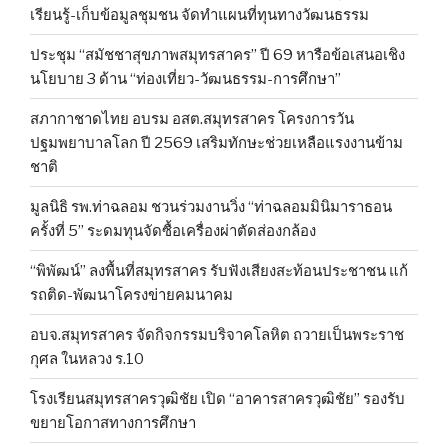
เรียนรู้-เก็บข้อมูลชุมชน จัดทำแผนที่ทุนทางวัฒนธรรม
ประชุม “สมัชชาสุขภาพสมุทรสาคร” ปี 69 หารือข้อเสนอเชิง
นโยบาย 3 ด้าน “ท่องเที่ยว-วัฒนธรรม-การศึกษา”
สภากาชาดไทย อบรม อสต.สมุทรสาคร โครงการวัน
ปฐมพยาบาลโลก ปี 2569 เสริมทักษะช่วยเหลือแรงงานข้าม
ชาติ
มูลนิธิ รพ.ท่าฉลอม ชวนร่วมงานวิ่ง “ท่าฉลอมมินิมาราธอน
ครั้งที่ 5” ระดมทุนจัดซื้อเครื่องผ่าตัดส่องกล้อง
“พิพัฒน์” ลงพื้นที่สมุทรสาคร รับฟังเสียงสะท้อนประชาชน แก้
รถติด-พัฒนาโครงข่ายคมนาคม
อบจ.สมุทรสาคร จัดกิจกรรมบริจาคโลหิต ถวายเป็นพระราช
กุศล ในหลวง ร.10
โรงเรียนสมุทรสาครวุฒิชัย เปิด “อาคารสาครวุฒิชัย” รองรับ
ขยายโอกาสทางการศึกษา