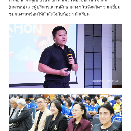
ทรัพยากรมนุษย์​ บริษัท บิ๊ก​ คาเมร่า คอร์ปอเรชั่น จำกัด​
(มหาชน)​ และผู้บริหารสถานศึกษาต่าง ๆ ในจังหวัดฯ ร่วมเยี่ยม
ชมผลงานพร้อมให้กำลังใจกับน้อง ๆ นักเรียน