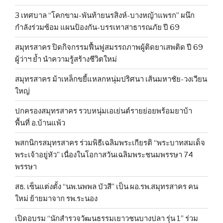
3 เทศบาล “โคกขาม-พันท้ายนรสิงห์-บางหญ้าแพรก” ผนึก
กำลังร่วมซ้อม แผนป้องกัน-บรรเทาสาธารณภัย ปี 69
สมุทรสาคร ปิดกิจกรรมฟื้นฟูสมรรถภาพผู้ติดยาเสพติด ปี 69
ผู้ว่าฯ ย้ำ นำความรู้สร้างชีวิตใหม่
สมุทรสาคร ม้าเหล็กขยี้แหลกหนุ่มปริศนา เส้นมหาชัย-วงเวียน
ใหญ่
ปกครองสมุทรสาคร รวบหนุ่มเอเย่นต์รายย่อยพร้อมยาบ้า
พื้นที่ อ.บ้านแพ้ว
พสกนิกรสมุทรสาคร ร่วมพิธีเฉลิมพระเกียรติ “พระบาทสมเด็จ
พระเจ้าอยู่หัว” เนื่องในโอกาสวันเฉลิมพระชนมพรรษา 74
พรรษา
สธ. เซ็นแต่งตั้ง “นพ.นพพล บัวสี” เป็น ผอ.รพ.สมุทรสาคร คน
ใหม่ ย้ายมาจาก รพ.ระนอง
เปิดอบรม “นักสำรวจวัฒนธรรมเยาวชนบางปลา รุ่น 1” ร่วม