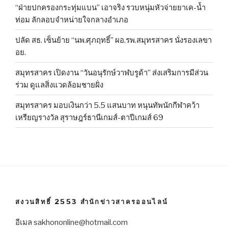
“ฝ่ายปกครองกระทุ่มแบน” เอาจริง รวบหนุ่มหัวจ่ายยาเค-น้ำ
ท่อม ลักลอบจำหน่ายใจกลางอำเภอ
ปลัด สธ. เซ็นย้าย “นพ.ศุภฤทธิ์” ผอ.รพ.สมุทรสาคร นั่งรองเลขา
อย.
สมุทรสาคร เปิดงาน “วันอนุรักษ์วาฬบรูด้า” ส่งเสริมการมีส่วน
ร่วม ดูแลสิ่งแวดล้อมชายฝั่ง
สมุทรสาคร มอบเงินกว่า 5.5 แสนบาท หนุนทัพนักกีฬาคว้า
เหรียญรางวัล สุราษฎร์ธานีเกมส์-ตาปีเกมส์ 69
สงวนสิทธิ์ 2553 สำนักข่าวสาครออนไลน์
อีเมล sakhononline@hotmail.com