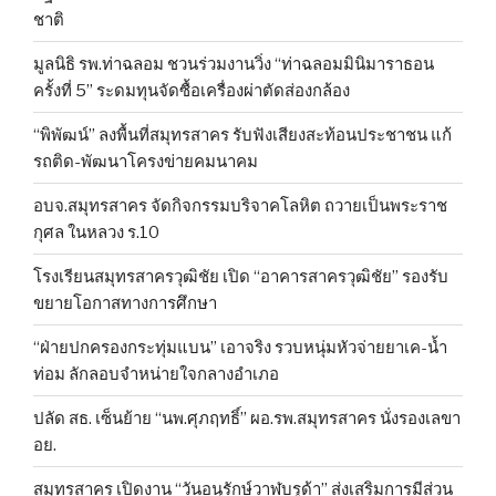
ชาติ
มูลนิธิ รพ.ท่าฉลอม ชวนร่วมงานวิ่ง “ท่าฉลอมมินิมาราธอน
ครั้งที่ 5” ระดมทุนจัดซื้อเครื่องผ่าตัดส่องกล้อง
“พิพัฒน์” ลงพื้นที่สมุทรสาคร รับฟังเสียงสะท้อนประชาชน แก้
รถติด-พัฒนาโครงข่ายคมนาคม
อบจ.สมุทรสาคร จัดกิจกรรมบริจาคโลหิต ถวายเป็นพระราช
กุศล ในหลวง ร.10
โรงเรียนสมุทรสาครวุฒิชัย เปิด “อาคารสาครวุฒิชัย” รองรับ
ขยายโอกาสทางการศึกษา
“ฝ่ายปกครองกระทุ่มแบน” เอาจริง รวบหนุ่มหัวจ่ายยาเค-น้ำ
ท่อม ลักลอบจำหน่ายใจกลางอำเภอ
ปลัด สธ. เซ็นย้าย “นพ.ศุภฤทธิ์” ผอ.รพ.สมุทรสาคร นั่งรองเลขา
อย.
สมุทรสาคร เปิดงาน “วันอนุรักษ์วาฬบรูด้า” ส่งเสริมการมีส่วน