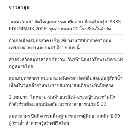
ข่าวล่าสุด
“สพม.สคสส.” จัดใหญ่มหกรรมเวทีแลกเปลี่ยนเรียนรู้ฯ “SKSS
EDU SPARK 2026” ชูผลงานเด่น 20 โรงเรียนในสังกัด
อำเภอเมืองสมุทรสาคร เชิญเที่ยวงาน “สีสัน’ สาคร” ตอน
เทศกาลอาหารและดนตรี ถึง 16 ส.ค. นี้
ศาลจังหวัดสมุทรสาคร จัดงาน “วันรพี” น้อมรำลึกพระบิดาแห่ง
กฎหมายไทย
อบจ.สมุทรสาคร-สนง.ประมงจังหวัดฯ จัดพิธีปล่อยพันธุ์สัตว์น้ำ
เนื่องในวันคล้ายวันพระราชสมภพ “สมเด็จพระพันปีหลวง”
3 เทศบาล “โคกขาม-พันท้ายนรสิงห์-บางหญ้าแพรก” ผนึก
กำลังร่วมซ้อม แผนป้องกัน-บรรเทาสาธารณภัย ปี 69
สมุทรสาคร ปิดกิจกรรมฟื้นฟูสมรรถภาพผู้ติดยาเสพติด ปี 69
ผู้ว่าฯ ย้ำ นำความรู้สร้างชีวิตใหม่