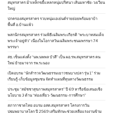
สมุทรสาคร ม้าเหล็กขยี้แหลกหนุ่มปริศนา เส้นมหาชัย-วงเวียน
ใหญ่
ปกครองสมุทรสาคร รวบหนุ่มเอเย่นต์รายย่อยพร้อมยาบ้า
พื้นที่ อ.บ้านแพ้ว
พสกนิกรสมุทรสาคร ร่วมพิธีเฉลิมพระเกียรติ “พระบาทสมเด็จ
พระเจ้าอยู่หัว” เนื่องในโอกาสวันเฉลิมพระชนมพรรษา 74
พรรษา
สธ. เซ็นแต่งตั้ง “นพ.นพพล บัวสี” เป็น ผอ.รพ.สมุทรสาคร คน
ใหม่ ย้ายมาจาก รพ.ระนอง
เปิดอบรม “นักสำรวจวัฒนธรรมเยาวชนบางปลา รุ่น 1” ร่วม
เรียนรู้-เก็บข้อมูลชุมชน จัดทำแผนที่ทุนทางวัฒนธรรม
ประชุม “สมัชชาสุขภาพสมุทรสาคร” ปี 69 หารือข้อเสนอเชิง
นโยบาย 3 ด้าน “ท่องเที่ยว-วัฒนธรรม-การศึกษา”
สภากาชาดไทย อบรม อสต.สมุทรสาคร โครงการวัน
ปฐมพยาบาลโลก ปี 2569 เสริมทักษะช่วยเหลือแรงงานข้าม