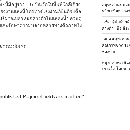
ี้มีอยู่ราว 5-6 จังหวัดในพื้นที่ใกล้เคียง
สมุทรสาคร มอบเ
คว้าเหรียญรางวั
รงงานแห่งนี้ โดยทางโรงงานก็ยินดีรับซื้อ
นลดปริมาณปลาหมอคางดำในแหล่งน้ำ ควบคู่
“เท้ง” ผู้นำฝ่า
วศ และรักษาความหลากหลายทางชีวภาพใน
คางดำ” ฟังเสีย
“อบจ.สมุทรสาค
คุณภาพชีวิตฯ เ
งบรรณาธิการ
ช่องปาก
สมุทรสาครเดินห
กระเจ็ด โคกขา
 published.
Required fields are marked
*