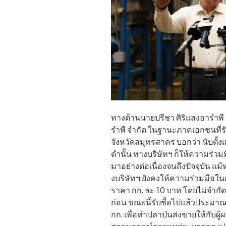
ทางด้านนายปรีชา ศิริแสงอารำพี
รำพี จำกัด ในฐานะภาคเอกชนที่ร
จังหวัดสมุทรสาคร บอกว่า นับต
ดำนั้น ทางบริษัทฯ ก็ให้ความร่
มาอย่างต่อเนื่องจนถึงปัจจุบัน แ
งบริษัทฯ ยังคงให้ความร่วมมือ
ราคา กก. ละ 10 บาท โดยไม่จำกัดจำ
ก่อน ขณะนี้รับซื้อไปแล้วประมาณ 
กก. เพื่อทำปลาป่นส่งขายให้กับผู