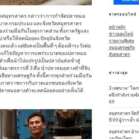
สาครออนไลน์
ัดสมุทรสาคร กล่าวว่า การกำจัดปลาหมอ
บาล กรมประมง และจังหวัดสมุทรสาคร
หน้าหลัก
องร่วมมือกันในทุกภาคส่วน ทั้งภาครัฐและ
ข่าวออนไลน์
 หรือให้ลดน้อยลง ปัจจุบันจังหวัด
รายงานพิเศษ
ดงแล้ว แต่ยังคงเป็นพื้นที่ ๆ ต้องเฝ้าระวังต่อ
ถนนเศรษฐกิจ
ารแก้ไขปัญหาการแพร่ระบาดของปลาหมอ
สังคมสาคร
ำเพื่อนำไปแปรรูปเป็นปลาป่นส่งเข้าสู่
็นมาตรการที่ 3 คือ นำปลาหมอคางดำที่จับ
ข่าวล่าสุด
ียทางเศรษฐกิจ ทั้งนี้หากทุกฝ่ายร่วมมือกัน
เช่นภาคราชการกับภาคเอกชนของจังหวัด
3 เทศบาล “โคก
ญหาปลาหมอคางดำจะลดน้อยลงอย่างเห็นได้
ผนึกกำลังร่วมซ
69
สมุทรสาคร ปิดก
ปี 69 ผู้ว่าฯ ย้ำ
สมุทรสาคร ม้าเ
วงเวียนใหญ่