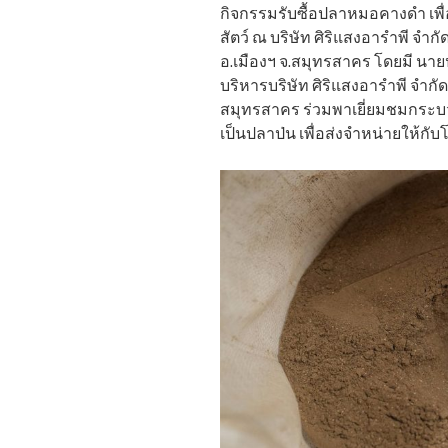
กิจกรรมรับซื้อปลาหมอคางดำ เพ
สัตว์ ณ บริษัท ศิริแสงอารำพี จำกั
อ.เมืองฯ จ.สมุทรสาคร โดยมี นา
บริหารบริษัท ศิริแสงอารำพี จำกั
สมุทรสาคร ร่วมพาเยี่ยมชมกระบ
เป็นปลาป่น เพื่อส่งจำหน่ายให้กั