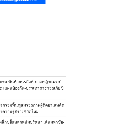
ขาม-พันท้ายนรสิงห์-บางหญ้าแพรก”
้อม แผนป้องกัน-บรรเทาสาธารณภัย ปี
ิจกรรมฟื้นฟูสมรรถภาพผู้ติดยาเสพติด
 นำความรู้สร้างชีวิตใหม่
หล็กขยี้แหลกหนุ่มปริศนา เส้นมหาชัย-