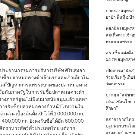
ปกครองสมุทรสาค
ยาบ้า พื้นที่ อ.บ
พสกนิกรสมุทรสา
สมเด็จพระเจ้าอย
พระชนมพรรษา 
สธ. เซ็นแต่งตั้ง
ผอ.รพ.สมุทรสา
 ประธานกรรมการบริหารบริษัท ศิริแสงอา
เปิดอบรม “นัก
ร่วมเรียนรู้-เก
ับซื้อปลาหมอคางดำเจ้าแรกและเจ้าเดียวใน
วัฒนธรรม
ั้งแต่มีปัญหาการแพร่ระบาดของปลาหมอคาง
วมมือกับภาครัฐในการรับซื้อปลาหมอคางดำ
ประชุม “สมัชชา
ม้ทางภาครัฐจะไม่มีงบมาสนับสนุนแล้ว แต่ทา
เสนอเชิงนโยบาย
ในการรับซื้อปลาหมอคางดำหน้าโรงงานใน
ศึกษา”
นวน เบื้องต้นตั้งเป้าไว้ที่ 1,000,000 กก.
สภากาชาดไทย 
400,000 กก. ยังคงรับซื้อได้อีก 600,000
ปฐมพยาบาลโลก ป
้ผลิตอาหารสัตว์ทั่วประเทศไทย แต่หาก
แรงงานข้ามชาต