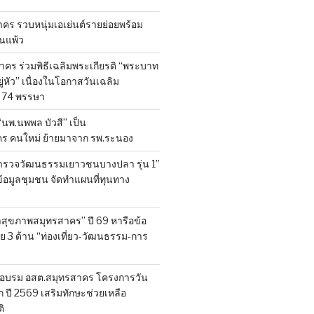
ร รวบหนุ่มเอเย่นต์รายย่อยพร้อม
้านแพ้ว
คร ร่วมพิธีเฉลิมพระเกียรติ “พระบาท
ู่หัว” เนื่องในโอกาสวันเฉลิม
74 พรรษา
 “นพ.นพพล บัวสี” เป็น
คร คนใหม่ ย้ายมาจาก รพ.ระนอง
สำรวจวัฒนธรรมเยาวชนบางปลา รุ่น 1”
็บข้อมูลชุมชน จัดทำแผนที่ทุนทาง
สุขภาพสมุทรสาคร” ปี 69 หารือข้อ
 3 ด้าน “ท่องเที่ยว-วัฒนธรรม-การ
อบรม อสต.สมุทรสาคร โครงการวัน
ี 2569 เสริมทักษะช่วยเหลือ
ิ