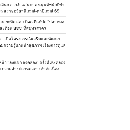
งินกว่า 5.5 แสนบาท หนุนทัพนักกีฬา
ล สุราษฎร์ธานีเกมส์-ตาปีเกมส์ 69
ยค้าน ยกทีม สส. เปิดเวทีแก้ปม “ปลาหมอ
งสะท้อน ปชช. ที่สมุทรสาคร
ร” เปิดโครงการส่งเสริมและพัฒนา
ติมความรู้แกนนำสุขภาพ เรื่องการดูแล
น้า “ลงแขก ลงคลอง” ครั้งที่ 26 คลอง
ม กวาดล้างปลาหมอคางดำต่อเนื่อง