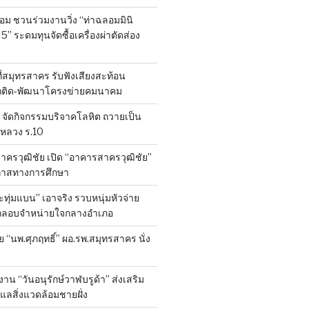
ลอม ชวนร่วมงานวิ่ง “ท่าฉลอมมินิ
 5” ระดมทุนจัดซื้อเครื่องผ่าตัดส่อง
ที่สมุทรสาคร รับฟังเสียงสะท้อน
ถติด-พัฒนาโครงข่ายคมนาคม
จัดกิจกรรมบริจาคโลหิต ถวายเป็น
หลวง ร.10
าครวุฒิชัย เปิด “อาคารสาครวุฒิชัย”
กาสทางการศึกษา
ทุ่มแบน” เอาจริง รวบหนุ่มหัวจ่าย
ลักลอบจำหน่ายใจกลางอำเภอ
ย “นพ.ศุภฤทธิ์” ผอ.รพ.สมุทรสาคร นั่ง
าน “วันอนุรักษ์วาฬบรูด้า” ส่งเสริม
ูแลสิ่งแวดล้อมชายฝั่ง