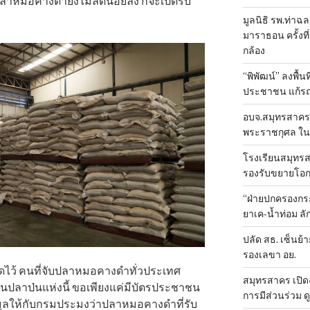
หมอคางดำยังไม่ลดน้อยลง ก็จะเปิดรับ
มูลนิธิ รพ.ท่าฉ
มาราธอน ครั้งที่
กล้อง
“พิพัฒน์” ลงพื้น
ประชาชน แก้ร
อบจ.สมุทรสาคร 
พระราชกุศล ใน
โรงเรียนสมุทรส
รองรับขยายโอ
“ฝ่ายปกครองกระ
ยาเค-น้ำท่อม 
ปลัด สธ. เซ็นย้า
รองเลขา อย.
นดไว้ คนที่จับปลาหมอคางดำทั่วประเทศ
สมุทรสาคร เปิดง
ปลาป่นแห่งนี้ ขอเพียงแค่มีบัตรประชาชน
การมีส่วนร่วม ด
มูลให้กับกรมประมงว่าปลาหมอคางดำที่รับ