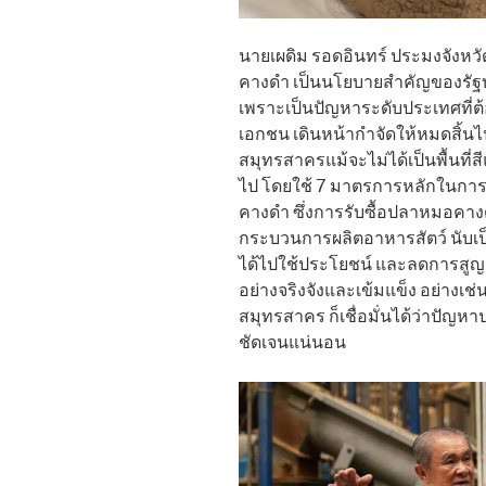
นายเผดิม รอดอินทร์ ประมงจังหว
คางดำ เป็นนโยบายสำคัญของรัฐ
เพราะเป็นปัญหาระดับประเทศที่ต้
เอกชน เดินหน้ากำจัดให้หมดสิ้นไป
สมุทรสาครแม้จะไม่ได้เป็นพื้นที่สีแ
ไป โดยใช้ 7 มาตรการหลักในก
คางดำ ซึ่งการรับซื้อปลาหมอคางด
กระบวนการผลิตอาหารสัตว์ นับเป
ได้ไปใช้ประโยชน์ และลดการสูญเส
อย่างจริงจังและเข้มแข็ง อย่าง
สมุทรสาคร ก็เชื่อมั่นได้ว่าปั
ชัดเจนแน่นอน