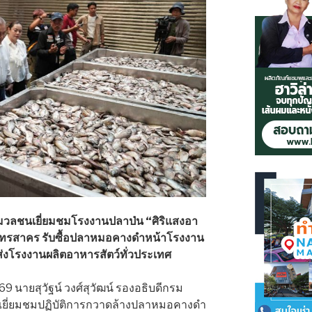
วลชนเยี่ยมชมโรงงานปลาป่น “ศิริแสงอา
ุทรสาคร รับซื้อปลาหมอคางดำหน้าโรงงาน
ส่งโรงงานผลิตอาหารสัตว์ทั่วประเทศ
 2569 นายสุวัฐน์ วงศ์สุวัฒน์ รองอธิบดีกรม
เยี่ยมชมปฏิบัติการกวาดล้างปลาหมอคางดำ