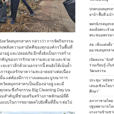
ปกครองสมุทรสาค
ยาบ้า พื้นที่ อ.บ
พสกนิกรสมุทรสา
สมเด็จพระเจ้าอย
พระชนมพรรษา 
จังหวัดสมุทรสาคร กล่าวว่า การจัดกิจกรรม
สธ. เซ็นแต่งตั้ง
ดงพลังความสามัคคีของทุกองค์กรในพื้นที่
ผอ.รพ.สมุทรสา
น่าอยู่ และปลอดภัย อีกทั้งยังเป็นการสร้าง
สำคัญของการรักษาความสะอาด และช่วย
เปิดอบรม “นัก
ร่วมเรียนรู้-เก
ยาวอีกด้วย นอกจากนี้ ตนยังได้เน้นย้ำ
วัฒนธรรม
นินการดูแลรักษาความสะอาดอย่างต่อเนื่อง
่านั้น แต่ต้องมีการวางแผนและบูรณาการ
ประชุม “สมัชชา
ังหวัดสมุทรสาครเป็นเมืองน่าอยู่ และมี
เสนอเชิงนโยบาย
ทุกคน ซึ่งกิจกรรม Big Cleaning Day บน
ศึกษา”
รมสำคัญที่ช่วยเสริมสร้างภาพลักษณ์ที่ดี
สภากาชาดไทย 
แบบในการขยายผลไปยังพื้นที่อื่น ๆ ต่อไป
ปฐมพยาบาลโลก ป
แรงงานข้ามชาต