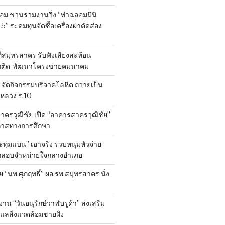
ลอม ชวนร่วมงานวิ่ง “ท่าฉลอมมินิ
 5” ระดมทุนจัดซื้อเครื่องผ่าตัดส่อง
ที่สมุทรสาคร รับฟังเสียงสะท้อน
ถติด-พัฒนาโครงข่ายคมนาคม
จัดกิจกรรมบริจาคโลหิต ถวายเป็น
หลวง ร.10
าครวุฒิชัย เปิด “อาคารสาครวุฒิชัย”
กาสทางการศึกษา
ทุ่มแบน” เอาจริง รวบหนุ่มหัวจ่าย
ลักลอบจำหน่ายใจกลางอำเภอ
ย “นพ.ศุภฤทธิ์” ผอ.รพ.สมุทรสาคร นั่ง
าน “วันอนุรักษ์วาฬบรูด้า” ส่งเสริม
ูแลสิ่งแวดล้อมชายฝั่ง