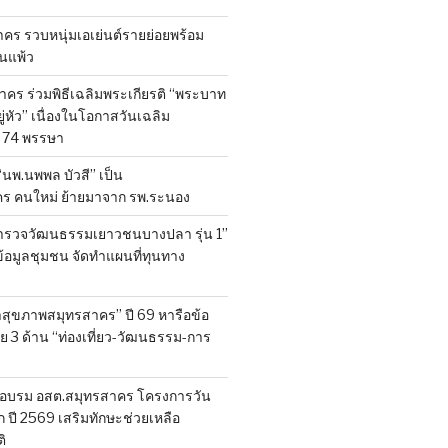
ร รวบหนุ่มเอเย่นต์รายย่อยพร้อม
้านแพ้ว
คร ร่วมพิธีเฉลิมพระเกียรติ “พระบาท
ู่หัว” เนื่องในโอกาสวันเฉลิม
74 พรรษา
 “นพ.นพพล บัวสี” เป็น
คร คนใหม่ ย้ายมาจาก รพ.ระนอง
สำรวจวัฒนธรรมเยาวชนบางปลา รุ่น 1”
็บข้อมูลชุมชน จัดทำแผนที่ทุนทาง
สุขภาพสมุทรสาคร” ปี 69 หารือข้อ
 3 ด้าน “ท่องเที่ยว-วัฒนธรรม-การ
อบรม อสต.สมุทรสาคร โครงการวัน
ี 2569 เสริมทักษะช่วยเหลือ
ิ