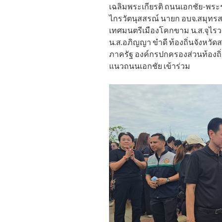
เฉลิมพระเกียรติ ถนนเอกชัย-พระร
ไกรวัตนุสสรณ์ นายก อบจ.สมุทรสา
เทศมนตรีเมืองโคกขาม น.ส.จุไร
น.ส.อภิญญา ขำดี ท้องถิ่นจังหว
ภาครัฐ องค์กรปกครองส่วนท้องถิ่
แนวถนนเอกชัย เข้าร่วม