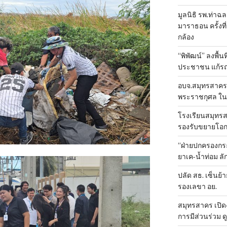
มูลนิธิ รพ.ท่าฉ
มาราธอน ครั้งที่
กล้อง
“พิพัฒน์” ลงพื้น
ประชาชน แก้ร
อบจ.สมุทรสาคร 
พระราชกุศล ใน
โรงเรียนสมุทรส
รองรับขยายโอ
“ฝ่ายปกครองกระ
ยาเค-น้ำท่อม 
ปลัด สธ. เซ็นย้า
รองเลขา อย.
สมุทรสาคร เปิดง
การมีส่วนร่วม ด