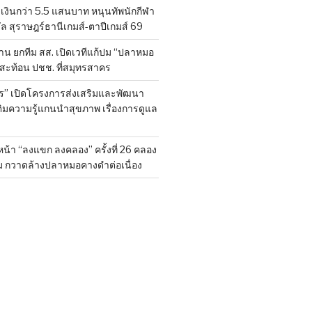
งินกว่า 5.5 แสนบาท หนุนทัพนักกีฬา
ล สุราษฎร์ธานีเกมส์-ตาปีเกมส์ 69
ยค้าน ยกทีม สส. เปิดเวทีแก้ปม “ปลาหมอ
งสะท้อน ปชช. ที่สมุทรสาคร
ร” เปิดโครงการส่งเสริมและพัฒนา
ติมความรู้แกนนำสุขภาพ เรื่องการดูแล
น้า “ลงแขก ลงคลอง” ครั้งที่ 26 คลอง
ม กวาดล้างปลาหมอคางดำต่อเนื่อง