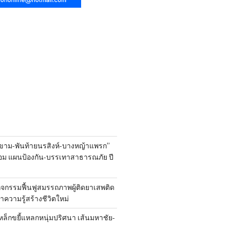
ขาม-พันท้ายนรสิงห์-บางหญ้าแพรก”
้อม แผนป้องกัน-บรรเทาสาธารณภัย ปี
ิจกรรมฟื้นฟูสมรรถภาพผู้ติดยาเสพติด
 นำความรู้สร้างชีวิตใหม่
หล็กขยี้แหลกหนุ่มปริศนา เส้นมหาชัย-