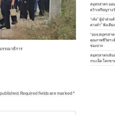
สมุทรสาคร มอบเ
คว้าเหรียญรางวั
“เท้ง” ผู้นำฝ่า
คางดำ” ฟังเสีย
“อบจ.สมุทรสาค
คุณภาพชีวิตฯ เ
ช่องปาก
องบรรณาธิการ
สมุทรสาครเดินห
กระเจ็ด โคกขา
 published.
Required fields are marked
*