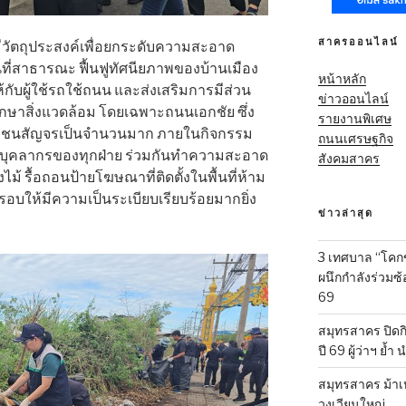
สาครออนไลน์
ีวัตถุประสงค์เพื่อยกระดับความสะอาด
นที่สาธารณะ ฟื้นฟูทัศนียภาพของบ้านเมือง
หน้าหลัก
ับผู้ใช้รถใช้ถนน และส่งเสริมการมีส่วน
ข่าวออนไลน์
ษาสิ่งแวดล้อม โดยเฉพาะถนนเอกชัย ซึ่ง
รายงานพิเศษ
ะชาชนสัญจรเป็นจำนวนมาก ภายในกิจกรรม
ถนนเศรษฐกิจ
ละบุคลากรของทุกฝ่าย ร่วมกันทำความสะอาด
สังคมสาคร
ไม้ รื้อถอนป้ายโฆษณาที่ติดตั้งในพื้นที่ห้าม
ดยรอบให้มีความเป็นระเบียบเรียบร้อยมากยิ่ง
ข่าวล่าสุด
3 เทศบาล “โคก
ผนึกกำลังร่วมซ
69
สมุทรสาคร ปิดก
ปี 69 ผู้ว่าฯ ย้ำ
สมุทรสาคร ม้าเ
วงเวียนใหญ่