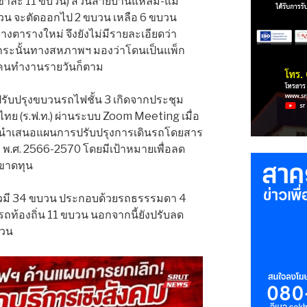
(ขาละ 11 ขบวน) ส่วนสายบ้านแหลม-แม่
วน จะตัดออกไป 2 ขบวน เหลือ 6 ขบวน
่างตารางใหม่ จึงยังไม่มีรายละเอียดว่า
งกระนั้นทางสหภาพฯ มองว่าโดนเป็นแพ็ก
องคนทำงานรายวันก็ตาม
รับปรุงขบวนรถไฟชั้น 3 เกิดจากประชุม
 (ร.ฟ.ท.) ผ่านระบบ Zoom Meeting เมื่อ
การนำเสนอแผนการปรับปรุงการเดินรถโดยสาร
ฯ พ.ศ. 2566-2570 โดยมีเป้าหมายเพื่อลด
ขาดทุน
่าวมี 34 ขบวน ประกอบด้วยรถธรรรมดา 4
ท้องถิ่น 11 ขบวน นอกจากนี้ยังปรับลด
บวน