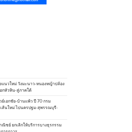
งแนวใหม่ วังมะนาว-หนองหญ้าปล้อง
กหัวหิน-สู่ภาคใต้
วย์เอกชัย-บ้านแพ้ว ปี 70 กรม
ส้นใหม่ ไปนครปฐม-สุพรรณบุรี-
ณิชย์ ยกเลิกให้บริการบางธุรกรรม
นการถาวร