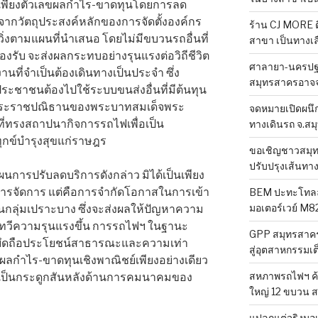
นเพียงตัวเลขผลกำไร-ขาดทุนโดยการลด
ปจากวัตถุประสงค์หลักของการจัดตั้งองค์กร
ร้าน CJ MORE ติ
ิ่งตามแผนที่นำเสนอ โดยไม่มีขบวนรถอื่นที่
สาขา เป็นทางเล
งรับ จะส่งผลกระทบอย่างรุนแรงต่อวิถีชีวิต
ศาลายา-นครปฐม
นที่จำเป็นต้องเดินทางเป็นประจำ ซึ่ง
สมุทรสาครอาจจ
ระชาชนต้องไปใช้ระบบขนส่งอื่นที่มีต้นทุน
งกับพระราชปณิธานของพระบาทสมเด็จพระ
จดหมายเปิดผนึก
 5 ที่ทรงสถาปนากิจการรถไฟเพื่อเป็น
ทางเดินรถ จ.ส
กข์บำรุงสุขแก่ราษฎร
ขอเชิญชาวสมุ
ปรับปรุงเส้นทา
แผนการปรับลดบริการดังกล่าว มิได้เป็นเพียง
หารจัดการ แต่คือการจำกัดโอกาสในการเข้า
BEM ปะทะโทลล์
มอเตอร์เวย์ M82
ลุ่มเปราะบาง ซึ่งจะส่งผลให้ปัญหาความ
มทวีความรุนแรงขึ้น การรถไฟฯ ในฐานะ
GPP สมุทรสาคร
องยึดถือประโยชน์สาธารณะและความเท่า
สู่อุตสาหกรรมเต
้านผลกำไร-ขาดทุนเชิงพาณิชย์เพียงอย่างเดียว
สหภาพรถไฟฯ ค้
ารเป็นกระดูกสันหลังด้านการคมนาคมของ
ใหญ่ 12 ขบวน 
แปลกแต่จริงมอเ