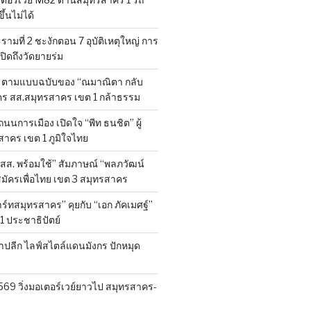
้นไม่ได้
มที่ 2 ชะงักตอน 7 อุบัติเหตุใหญ่ การ
ิดถึงวัดยายร่ม
” ตามแบบฉบับของ “ณมาณิตา กลับ
มัคร สส.สมุทรสาคร เขต 1 กล้าธรรม
ถนนการเมือง เปิดใจ “พีท ธนชิต” ผู้
สาคร เขต 1 ภูมิใจไทย
สส. พร้อมใช้” สัมภาษณ์ “พลภวัฒน์
มัครเพื่อไทย เขต 3 สมุทรสาคร
ร์ทสมุทรสาคร” คุยกับ “เอก ภัคเมศฐ์”
 1 ประชาธิปัตย์
ค้าปลีก ไลฟ์สไตล์แดนมังกร ปักหมุด
569 วิ่งมอเตอร์เวย์ยาวไป สมุทรสาคร-