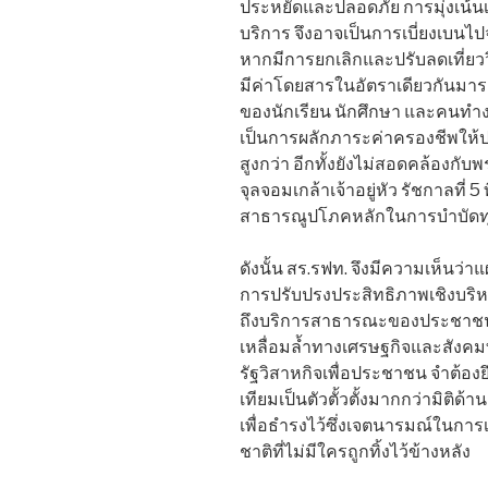
ประหยัดและปลอดภัย การมุ่งเน้
บริการ จึงอาจเป็นการเบี่ยงเบนไ
หากมีการยกเลิกและปรับลดเที่ยวว
มีค่าโดยสารในอัตราเดียวกันมารอ
ของนักเรียน นักศึกษา และคนทำงา
เป็นการผลักภาระค่าครองชีพให้ป
สูงกว่า อีกทั้งยังไม่สอดคล้อ
จุลจอมเกล้าเจ้าอยู่หัว รัชกาลที่
สาธารณูปโภคหลักในการบำบัดทุ
ดังนั้น สร.รฟท. จึงมีความเห็นว่า
การปรับปรงประสิทธิภาพเชิงบริ
ถึงบริการสาธารณะของประชาชนก
เหลื่อมล้ำทางเศรษฐกิจและสังค
รัฐวิสาหกิจเพื่อประชาชน จำต้
เทียมเป็นตัวตั้วตั้งมากกว่ามิติด
เพื่อธำรงไว้ซึ่งเจตนารมณ์ในก
ชาติที่ไม่มีใครถูกทิ้งไว้ข้างหลัง