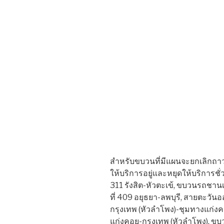
สำหรับขบวนที่มีแผนจะยกเลิกถาวร
ให้บริการอยู่และหยุดให้บริการชั
311 รังสิต-หัวตะเข้, ขบวนรถชานเม
ที่ 409 อยุธยา-ลพบุรี, สายตะวั
กรุงเทพ (หัวลำโพง)-ชุมทางแก่ง
แก่งคอย-กรุงเทพ (หัวลำโพง), ขบ