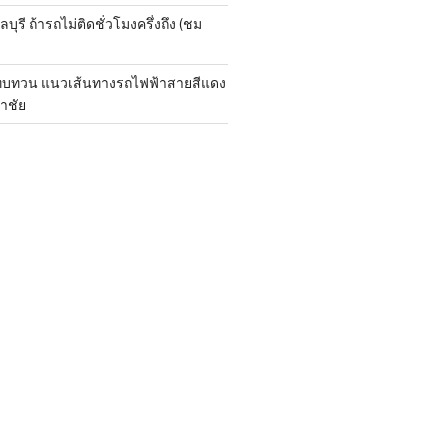
ุรี ถ้ารถไม่ติดชั่วโมงครึ่งถึง (ชม
กทบทวน แนวเส้นทางรถไฟฟ้าสายสีแดง
าชัย