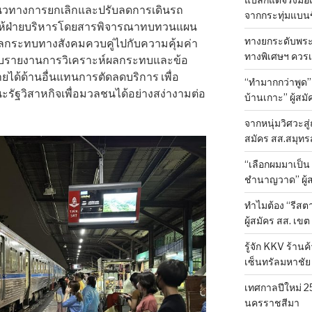
นแนวทางการยกเลิกและปรับลดการเดินรถ
จากกระทุ่มแบนขึ
อให้ฝ่ายบริหารโดยสารพิจารณาทบทวนแผน
ทางยกระดับพระรา
นผลกระทบทางสังคมควบคู่ไปกับความคุ้มค่า
ทางพิเศษฯ ควรเป
ได้แนบรายงานการวิเคราะห์ผลกระทบและข้อ
ยได้ด้านอื่นแทนการตัดลดบริการ เพื่อ
“ทำมากกว่าพูด
ัฐวิสาหกิจเพื่อมวลชนได้อย่างสง่างามต่อ
บ้านเกาะ” ผู้ส
จากหนุ่มวิศวะสู่
สมัคร สส.สมุทร
“เลือกผมมาเป็น 
ชำนาญวาด” ผู้ส
ทำไมต้อง “รีสตา
ผู้สมัคร สส. เขต
รู้จัก KKV ร้าน
เซ็นทรัลมหาชัย
เทศกาลปีใหม่ 2
นครราชสีมา