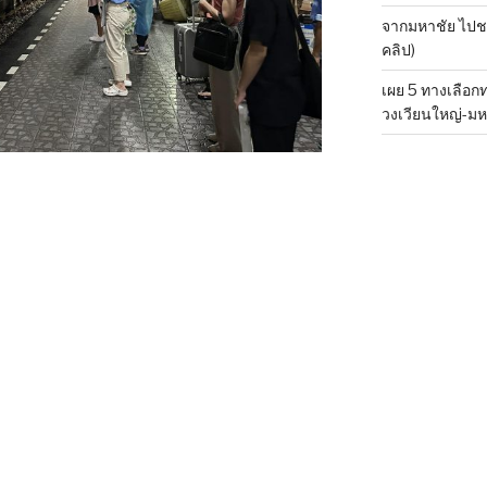
จากมหาชัย ไปชลบ
คลิป)
เผย 5 ทางเลือ
วงเวียนใหญ่-มห