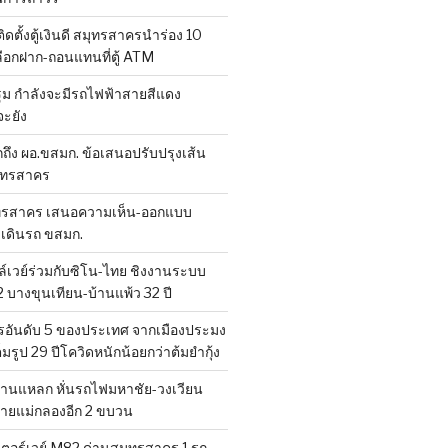
ดตั้งตู้เงินดี สมุทรสาครนำร่อง 10
ือกฝาก-ถอนแทนที่ตู้ ATM
 กำลังจะมีรถไฟฟ้าสายสีแดง
ะยัง
ถึง ผอ.ขสมก. ข้อเสนอปรับปรุงเส้น
มุทรสาคร
ทรสาคร เสนอความเห็น-ออกแบบ
งเดินรถ ขสมก.
เวย์ร่วมกับซิโน-ไทย ชิงงานระบบ
 บางขุนเทียน-บ้านแพ้ว 32 ปี
อันดับ 5 ของประเทศ จากเมืองประมง
็มรูป 29 ปีโควิดหนักน้อยกว่าต้มยำกุ้ง
านแหลก หั่นรถไฟมหาชัย-วงเวียน
สายแม่กลองอีก 2 ขบวน
ตอร์เวย์ M82 ด่านสมุทรสาคร 1 รถ