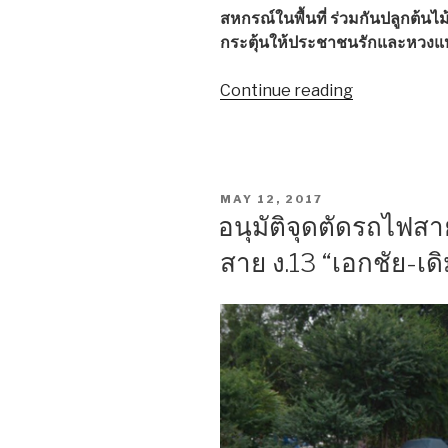
สหกรณ์ในพื้นที่ ร่วมกันปลูกต้น
กระตุ้นให้ประชาชนรักและหวงแ
Continue reading
“กรม
ส่ง
เสริม
สหกรณ์
จัด
POSTED
MAY 12, 2017
กิจกรรม
ON
อนุมัติจุดตัดรถไฟส
เนื่อง
สาย ง.13 “เอกชัย-เด
ใน
วัน
ต้นไม้
ประจำ
ปี
ของ
ชาติ
2560”