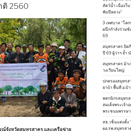
าติ 2560
สัตว์น้ำ เนื่อ
พันปีหลวง”
3 เทศบาล “โคก
ผนึกกำลังร่วมซ
69
สมุทรสาคร ปิดก
ปี 69 ผู้ว่าฯ ย้ำ
สมุทรสาคร ม้าเ
วงเวียนใหญ่
ปกครองสมุทรสาค
ยาบ้า พื้นที่ อ.บ
พสกนิกรสมุทรสา
สมเด็จพระเจ้าอย
พระชนมพรรษา 
สธ. เซ็นแต่งตั้ง
ผอ.รพ.สมุทรสา
รณ์จังหวัดสมุทรสาคร และเครือข่าย