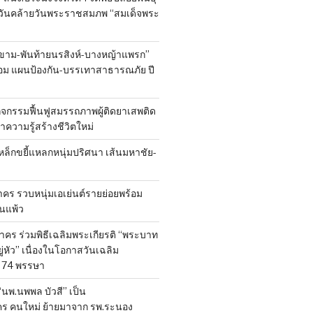
งในวันคล้ายวันพระราชสมภพ “สมเด็จพระ
ขาม-พันท้ายนรสิงห์-บางหญ้าแพรก”
้อม แผนป้องกัน-บรรเทาสาธารณภัย ปี
ิจกรรมฟื้นฟูสมรรถภาพผู้ติดยาเสพติด
 นำความรู้สร้างชีวิตใหม่
หล็กขยี้แหลกหนุ่มปริศนา เส้นมหาชัย-
ร รวบหนุ่มเอเย่นต์รายย่อยพร้อม
้านแพ้ว
คร ร่วมพิธีเฉลิมพระเกียรติ “พระบาท
ู่หัว” เนื่องในโอกาสวันเฉลิม
74 พรรษา
 “นพ.นพพล บัวสี” เป็น
คร คนใหม่ ย้ายมาจาก รพ.ระนอง