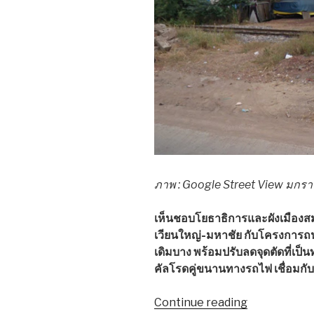
ภาพ : Google Street View มกร
เห็นชอบโยธาธิการและผังเมืองส
เวียนใหญ่-มหาชัย กับโครงการถน
เดิมบาง พร้อมปรับลดจุดตัดที่เป
คัลโรดคู่ขนานทางรถไฟ เชื่อมกั
Continue reading
“อนุมัติ