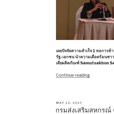
เผยปัจจัยความสำเร็จ 1 หอการค
รัฐ-เอกชน นำความเดือดร้อนชาวส
เดียผลิตภัณฑ์ Samutsakhon S
Continue reading
“สสจ.สมุทรส
ยก
ผลิตภัณฑ์
จาก
เกลือ
POSTED
MAY 12, 2017
ทะเล
ON
กรมส่งเสริมสหกรณ์ จ
ต้นแบบ