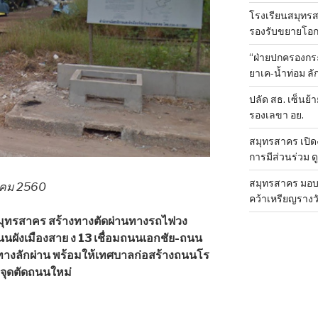
โรงเรียนสมุทรส
รองรับขยายโอ
“ฝ่ายปกครองกระ
ยาเค-น้ำท่อม 
ปลัด สธ. เซ็นย้า
รองเลขา อย.
สมุทรสาคร เปิดง
การมีส่วนร่วม ด
สมุทรสาคร มอบเ
าคม 2560
คว้าเหรียญรางวั
มุทรสาคร สร้างทางตัดผ่านทางรถไฟวง
นผังเมืองสาย ง 13 เชื่อมถนนเอกชัย-ถนน
็นทางลักผ่าน พร้อมให้เทศบาลก่อสร้างถนนโร
บจุดตัดถนนใหม่