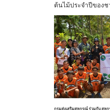
ต้นไม้ประจำปีของช
1
หอการค้า
1
สหกรณ์”
กรมส่งเสริมสหกรณ์ ร่วมกับ สหก