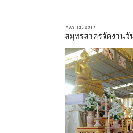
จุด
ตัด
รถไฟ
สาย
POSTED
MAY 12, 2017
วง
ON
สมุทรสาครจัดงานวั
เวียน
ใหญ่
ก่อสร้าง
ถนน
สาย
ง.13
“เอกชัย-
เดิม
บาง””