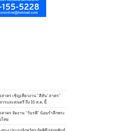
สาคร เชิญเที่ยวงาน “สีสัน’ สาคร”
รและดนตรี ถึง 16 ส.ค. นี้
รสาคร จัดงาน “วันรพี” น้อมรำลึกพระ
ยไทย
นง.ประมงจังหวัดฯ จัดพิธีปล่อยพันธุ์