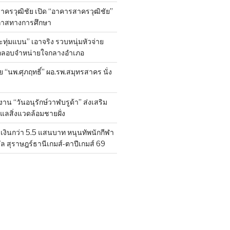
าครวุฒิชัย เปิด “อาคารสาครวุฒิชัย”
กาสทางการศึกษา
ทุ่มแบน” เอาจริง รวบหนุ่มหัวจ่าย
ลักลอบจำหน่ายใจกลางอำเภอ
ย “นพ.ศุภฤทธิ์” ผอ.รพ.สมุทรสาคร นั่ง
าน “วันอนุรักษ์วาฬบรูด้า” ส่งเสริม
ูแลสิ่งแวดล้อมชายฝั่ง
งินกว่า 5.5 แสนบาท หนุนทัพนักกีฬา
ล สุราษฎร์ธานีเกมส์-ตาปีเกมส์ 69