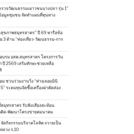
สำรวจวัฒนธรรมเยาวชนบางปลา รุ่น 1”
็บข้อมูลชุมชน จัดทำแผนที่ทุนทาง
สุขภาพสมุทรสาคร” ปี 69 หารือข้อ
 3 ด้าน “ท่องเที่ยว-วัฒนธรรม-การ
อบรม อสต.สมุทรสาคร โครงการวัน
ี 2569 เสริมทักษะช่วยเหลือ
ิ
ลอม ชวนร่วมงานวิ่ง “ท่าฉลอมมินิ
 5” ระดมทุนจัดซื้อเครื่องผ่าตัดส่อง
ที่สมุทรสาคร รับฟังเสียงสะท้อน
ถติด-พัฒนาโครงข่ายคมนาคม
จัดกิจกรรมบริจาคโลหิต ถวายเป็น
หลวง ร.10