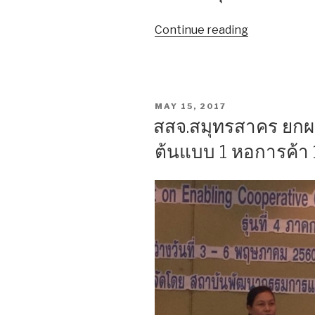
Continue reading
“ทสม.สมุทร
จัด
อบรม
พัฒนา
เครือ
POSTED
MAY 15, 2017
ข่าย
ON
สสจ.สมุทรสาคร ยกผ
ประจำ
ต้นแบบ 1 หอการค้า 
ปี
2560”