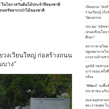
ไม้ ในโอกาสวันต้นไม้ประจำปีของชาติ
เปิดอบรม “นัก
หนทรัพยากรป่าไม้ของชาติ
ร่วมเรียนรู้-เก
วัฒนธรรม
ประชุม “สมัชชา
เสนอเชิงนโยบาย
ศึกษา”
สภากาชาดไทย 
ปฐมพยาบาลโลก ป
ายวงเวียนใหญ่ ก่อสร้างถนน
แรงงานข้ามชาต
ิมบาง”
มูลนิธิ รพ.ท่าฉ
มาราธอน ครั้งที่
กล้อง
“พิพัฒน์” ลงพื้น
ประชาชน แก้ร
อบจ.สมุทรสาคร 
พระราชกุศล ใน