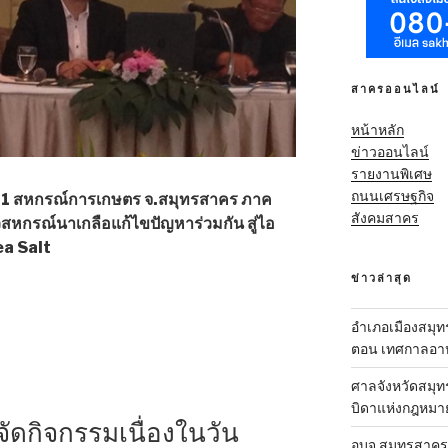
สาครออนไลน์
หน้าหลัก
ข่าวออนไลน์
รายงานพิเศษ
ถนนเศรษฐกิจ
้า 1 สหกรณ์การเกษตร จ.สมุทรสาคร ภาค
สังคมสาคร
หกรณ์นาเกลือแก้ไขปัญหาร่วมกัน สู่ไอ
ea Salt
ข่าวล่าสุด
าคร
อำเภอเมืองสมุทร
ตอน เทศกาลอาหา
ศาลจังหวัดสมุท
บิดาแห่งกฎหมา
ัดกิจกรรมเนื่องในวัน
อบจ.สมุทรสาคร-ส