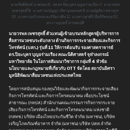
นายกิตตินันท์ นาคทอง 6. รศ.ดร.ปิยะบุตร บุญอร่ามเรือง 7. นายวรพล
เพชรสุทธิ์ 8. นางสาวมนัญญา ทิพาบุณคเนศ 9.นางณัฐธิดา พลางกูร
10. นางสาวอภิวรรณ คงวิริยะวศิน 11. นางสาวสุวพีร์ ลือสิริพรกุล 12.
ดร.ภาณุฤทธิ์ สารสมบัติ
นายวรพล เพชรสุทธิ์ ตัวแทนผู้เข้าอบรมหลักสูตรผู้บริหารการ
สื่อสารมวลชนระดับกลาง ด้านกิจการกระจายเสียงและกิจการ
โทรทัศน์ (บสก.) รุ่นที่ 11 ให้การต้อนรับ รองศาสตราจารย์
ดร.ปิยะบุตร บุญอร่ามเรือง คณะนิติศาสตร์ จุฬาลงกรณ์
มหาวิทยาลัย ในโอกาสสัมมนาวิชาการ กลุ่มที่ 4 หัวข้อ
นโยบายและกฎหมายที่เกี่ยวกับ OTT จัดโดย สถาบันอิศรา
มูลนิธิพัฒนาสื่อมวลชนแห่งประเทศไทย
โดยการสนับสนุน กองทุนวิจัยและพัฒนากิจการกระจายเสียง
กิจการโทรทัศน์ และกิจการโทรคมนาคม เพื่อประโยชน์
สาธารณะ (กทปส.) สำนักงานคณะกรรมการกิจการกระจาย
เสียง กิจการโทรทัศน์ และกิจการโทรคมนาคม แห่งชาติ
(กสทช.) บริษัท เมืองไทยประกันชีวิต จำกัด (มหาชน), บริษัท
เจริญโภคภัณฑ์อาหาร จำกัด (มหาชน) บริษัท ปตท.จำกัด