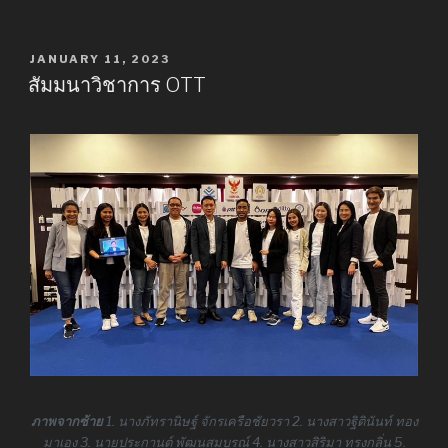
POSTED
JANUARY 11, 2023
ON
สัมมนาวิชาการ OTT
ภาพจากซ้าย
1. นางภัทรานิษฐ์ จักรเครือชัยวรา 2. นางสาวฐิตินันท์ ทอง
มาเอง 3. นายประกานต์ พัฒนสมบูรณ์ 4. นางสาวสิริมา ทรงกลิ่น 5.