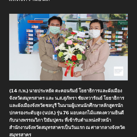
(14 ก.พ.) นายประหยัด ตะคอนรัมย์ โยธาธิการและผังเมือง
จังหวัดสมุทรสาคร และ น.ส.สุภัทรา ชัยเทวารัณย์ โยธาธิการ
และผังเมืองจังหวัดชลบุรี ในนามผู้แทนนักศึกษาหลักสูตรนัก
ปกครองระดับสูง (นปส.) รุ่น 76 มอบดอกไม้แสดงความยินดี
กับนางพรรณวิภา ปิยัมปุตระ ที่เข้ารับตำแหน่งหัวหน้า
สำนักงานจังหวัดสมุทรสาครเป็นวันแรก ณ ศาลากลางจังหวัด
สมุทรสาคร