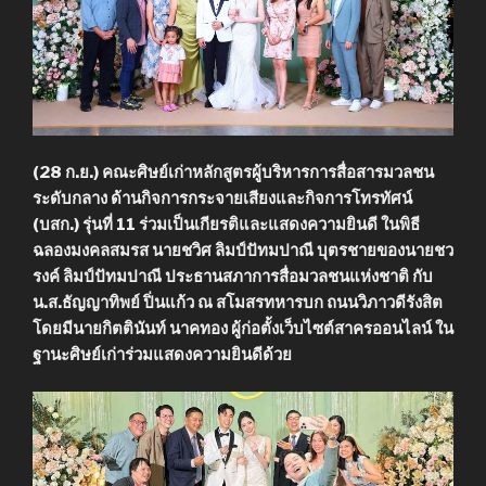
(28 ก.ย.) คณะศิษย์เก่าหลักสูตรผู้บริหารการสื่อสารมวลชน
ระดับกลาง ด้านกิจการกระจายเสียงและกิจการโทรทัศน์
(บสก.) รุ่นที่ 11 ร่วมเป็นเกียรติและแสดงความยินดี ในพิธี
ฉลองมงคลสมรส นายชวิศ ลิมป์ปัทมปาณี บุตรชายของนายชว
รงค์ ลิมป์ปัทมปาณี ประธานสภาการสื่อมวลชนแห่งชาติ กับ
น.ส.ธัญญาทิพย์ ปิ่นแก้ว ณ สโมสรทหารบก ถนนวิภาวดีรังสิต
โดยมีนายกิตตินันท์ นาคทอง ผู้ก่อตั้งเว็บไซต์สาครออนไลน์ ใน
ฐานะศิษย์เก่าร่วมแสดงความยินดีด้วย