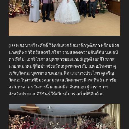
(10 พ.ย.) นายวีระศักดิ์ วิจิตร์แสงศรี สมาชิกวุฒิสภา พร้อมด้วย
นางชุติพร วิจิตร์แสงศรี ภริยา ร่วมแสดงความยินดีกับ น.ส.ชนิ
ตา (ฟิล์ม) เอกจิโรภาส บุตรสาวของนายณัฐวุฒิ เอกจิโรภาส
นายกสมาคมผู้สื่อข่าวจังหวัดสมุทรสาคร กับ ส.ต.อ.ไทคชา คู
เจริญวัฒนะ บุตรชาย ร.ต.อ.สมคิด และนางประไพร คูเจริญ
วัฒนะ ในงานพิธีมงคลสมรส ณ ภัตตาคารนิวรสทิพย์ มหาชัย
จ.สมุทรสาคร ในการนี้ นายสมคิด จันทมฤก ผู้ว่าราชการ
จังหวัดประจวบคีรีขันธ์ ให้เกียรติมาร่วมในพิธีอีกด้วย