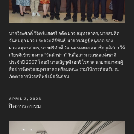
นายวีระศักดิ์ วิจิตร์แสงศรี อดีต ผวจ.สมุทรสาคร, นายสมคิด
จันทมฤก ผวจ.ประจวบคีรีขันธ์, นายวรณัฏฐ์ หนูรอด รอง
ผวจ.สมุทรสาคร, นายศรีศักดิ์ วัฒนพรมงคล สมาชิกวุฒิสภา ให้
เกียรติเข้าร่วมงาน “วันนักข่าว” วันสื่อสารมวลชนแห่งชาติ
ประจำปี 2567 โดยมี นายณัฐวุฒิ เอกจิโรภาส นายกสมาคมผู้
สื่อข่าวจังหวัดสมุทรสาคร พร้อมคณะ ร่วมให้การต้อนรับ ณ
ภัตตาคารนิวรสทิพย์ เมื่อวันก่อน
POSTED
APRIL 2, 2023
ON
ปิดการอบรม