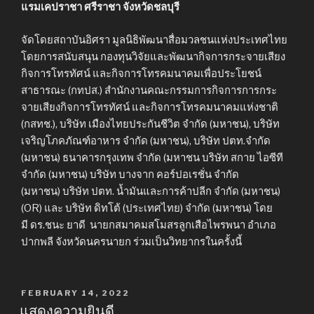
แรมเคปราชา ศรีราชา จังหวัดชลบุรี
จัดโดยสถาบันอิศรา มูลนิธิพัฒนาสื่อมวลชนแห่งประเทศไทย
โดยการสนับสนุน กองทุนวิจัยและพัฒนากิจการกระจายเสียง
กิจการโทรทัศน์ และกิจการโทรคมนาคมเพื่อประโยชน์
สาธารณะ (กทปส.) สำนักงานคณะกรรมการกิจการการกระ
จายเสียงกิจการโทรทัศน์ และกิจการโทรคมนาคมแห่งชาติ
(กสทช.), บริษัท เมืองไทยประกันชีวิต จำกัด (มหาชน), บริษัท
เจริญโภคภัณฑ์อาหาร จำกัด (มหาชน), บริษัท ปตท.จำกัด
(มหาชน) ธนาคารกรุงเทพ จำกัด (มหาชน บริษัท สกาย ไอซีที
จำกัด (มหาชน) บริษัท บางจาก คอร์ปอเรชั่น จำกัด
(มหาชน) บริษัท ปตท. น้ำมันและการค้าปลีก จำกัด (มหาชน)
(OR) และ บริษัท ดิทโต้ (ประเทศไทย) จำกัด (มหาชน) โดย
มี ดร.ชนะ ยาดี นายกสมาคมสโมสรลูกเสือไพรพนา อำเภอ
ปากพลี จังหวัดนครนายก ร่วมเป็นวิทยากรในครั้งนี้
POSTED
FEBRUARY 14, 2022
ON
แสดงความยินดี