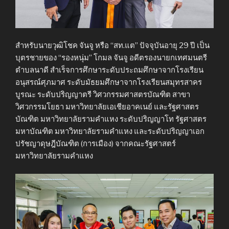
สำหรับนายวุฒิโชค จันจู หรือ “สท.แต” ปัจจุบันอายุ 29 ปี เป็น
บุตรชายของ “รองหนุ่ม” โกมล จันจู อดีตรองนายกเทศมนตรี
ตำบลนาดี สำเร็จการศึกษาระดับประถมศึกษาจากโรงเรียน
อนุสรณ์ศุภมาศ ระดับมัธยมศึกษาจากโรงเรียนสมุทรสาคร
บูรณะ ระดับปริญญาตรี วิศวกรรมศาสตรบัณฑิต สาขา
วิศวกรรมโยธา มหาวิทยาลัยเอเชียอาคเนย์ และรัฐศาสตร
บัณฑิต มหาวิทยาลัยรามคำแหง ระดับปริญญาโท รัฐศาสตร
มหาบัณฑิต มหาวิทยาลัยรามคำแหง และระดับปริญญาเอก
ปรัชญาดุษฎีบัณฑิต (การเมือง) จากคณะรัฐศาสตร์
มหาวิทยาลัยรามคำแหง