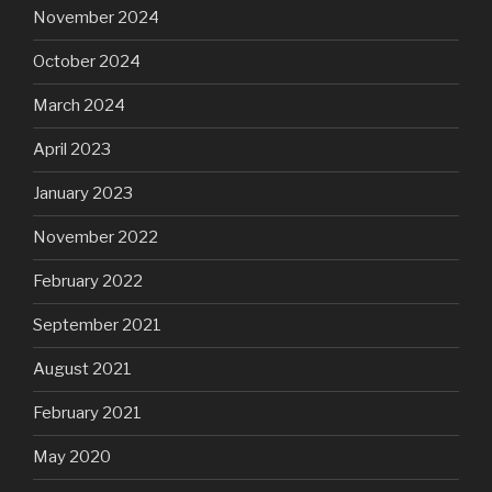
November 2024
October 2024
March 2024
April 2023
January 2023
November 2022
February 2022
September 2021
August 2021
February 2021
May 2020