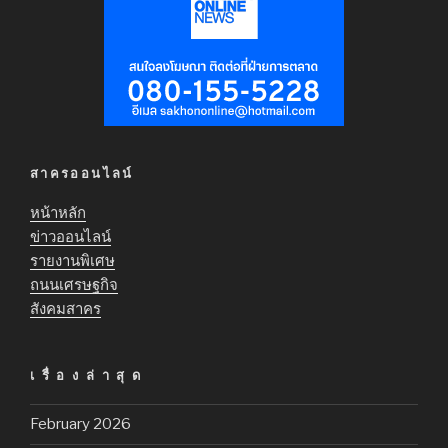
สาครออนไลน์
หน้าหลัก
ข่าวออนไลน์
รายงานพิเศษ
ถนนเศรษฐกิจ
สังคมสาคร
เ รื่ อ ง ล่ า สุ ด
February 2026