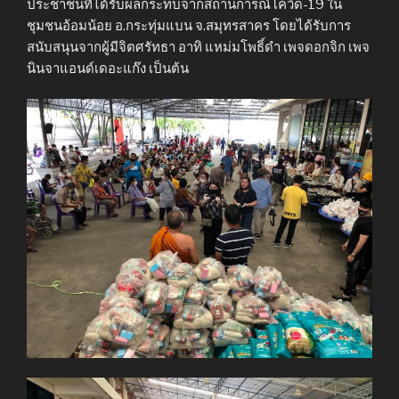
ประชาชนที่ได้รับผลกระทบจากสถานการณ์โควิด-19 ใน
ชุมชนอ้อมน้อย อ.กระทุ่มแบน จ.สมุทรสาคร โดยได้รับการ
สนับสนุนจากผู้มีจิตศรัทธา อาทิ แหม่มโพธิ์ดำ เพจดอกจิก เพจ
นินจาแอนด์เดอะแก๊ง เป็นต้น