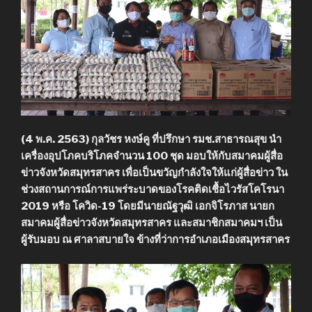
(4 พ.ค. 2563) กุลวัชร หงษ์คู ที่ปรึกษา รมช.สาธารณสุข นำ
เครื่องอุปโภคบริโภคจำนวน 100 ชุด มอบให้กับสมาคมผู้สื่อ
ข่าวจังหวัดสมุทรสาคร เพื่อเป็นขวัญกำลังใจให้แก่ผู้สื่อข่าว ใน
ช่วงสถานการณ์การแพร่ระบาดของโรคติดเชื้อไวรัสโคโรนา
2019 หรือ โควิด-19 โดยมีนายณัฐวุฒิ เอกจิโรภาส นายก
สมาคมผู้สื่อข่าวจังหวัดสมุทรสาคร และสมาชิกสมาคมฯ เป็น
ผู้รับมอบ ณ ศาลาสบายใจ ข้างที่ว่าการอำเภอเมืองสมุทรสาคร