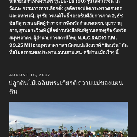
นักเรียนเก่าเทพศิรินทร์ รุ่น 16-18 (90) รุ่น เลิศวิโรจน์ โก
วัฒนะ กรรมการการเลือกตั้ง (อดีตรองปลัดกระทรวงเกษตร
และสหกรณ์), สุรชัย วรเนติโพธิ์ รองอธิบดีอัยการภาค 2, ธัช
ชัย สีสุวรรณ อดีตผู้ว่าราชการจังหวัดกำแพงเพชร, สุธาร วสุ
ธาร, สุรพล ระวิวงษ์ ผู้สื่อข่าวหนังสือพิมพ์ฐานเศรษฐกิจ จังหวัด
สมุทรสาคร, ผู้อำนวยการสถานีวิทยุ N.A.C.RADIO F.M.
99.25 MHz สมุทรสาคร ฯลฯ นัดพบปะสังสรรค์ “ย้อนวัน” กัน
ที่สโมสรกรมชลประทาน ถนนสามเสน-ศรีย่าน เมื่อเร็วๆ นี้
POSTED
AUGUST 16, 2017
ON
ปลูกต้นไม้เฉลิมพระเกียรติ ถวายแม่ของแผ่น
ดิน