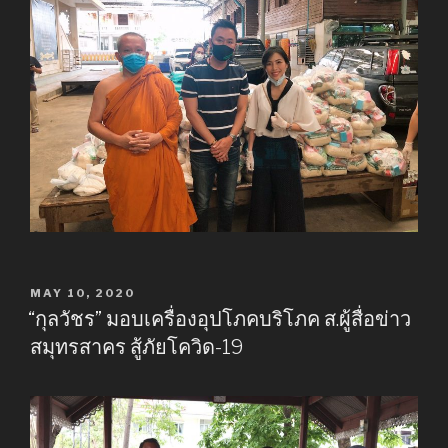
POSTED
MAY 10, 2020
ON
“กุลวัชร” มอบเครื่องอุปโภคบริโภค ส.ผู้สื่อข่าว
สมุทรสาคร สู้ภัยโควิด-19