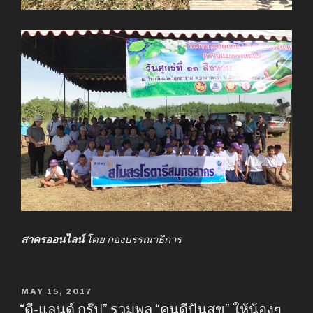
สาครออนไลน์
โดย กองบรรณาธิการ
POSTED
MAY 15, 2017
ON
“ดี-แลนด์ กรุ๊ป” รวมพล “คนดีปันสุข” ให้น้องๆ