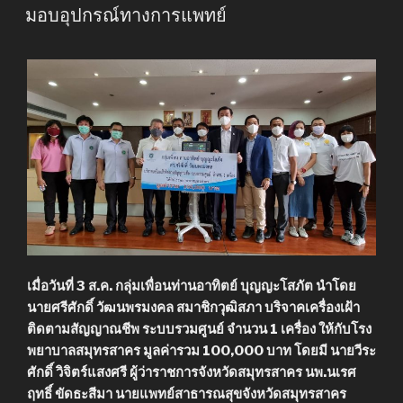
ON
มอบอุปกรณ์ทางการแพทย์
เมื่อวันที่ 3 ส.ค. กลุ่มเพื่อนท่านอาทิตย์ บุญญะโสภัต นำโดย
นายศรีศักดิ์ วัฒนพรมงคล สมาชิกวุฒิสภา บริจาคเครื่องเฝ้า
ติดตามสัญญาณชีพ ระบบรวมศูนย์ จำนวน 1 เครื่อง ให้กับโรง
พยาบาลสมุทรสาคร มูลค่ารวม 100,000 บาท โดยมี นายวีระ
ศักดิ์ วิจิตร์แสงศรี ผู้ว่าราชการจังหวัดสมุทรสาคร นพ.นเรศ
ฤทธิ์ ขัดธะสีมา นายแพทย์สาธารณสุขจังหวัดสมุทรสาคร