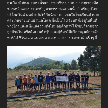
สุข”โดยได้ส่งมอบท่อน้ำและร่วมสร้างระบบประปาภูเขา เพื่อ
ช่วยเหลือและบรรเทาปัญหาการขาดแคลนน้ำสำหรับอุปโภค
บริโภคในช่วงหน้าแล้งให้กับน้องๆ เยาวชนในโรงเรียนตำรวจ
ตระเวนชายแดนบ้านเลโพเด ซึ่งเป็นโรงเรียนที่ตั้งอยู่ในพื้นที่
ห่างไกลและแห้งแล้ง รวมทั้งได้มอบตุ๊กตาที่ได้รับบริจาคจาก
ลูกบ้านในเครือดี-แลนด์ กรุ๊ป และผู้ที่มาใช้บริการศูนย์การค้า
พอร์โต้ ชิโน่ ณ ต.แม่วะหลวง อ.ท่าสองยาง จ.ตาก เมื่อเร็วๆ นี้