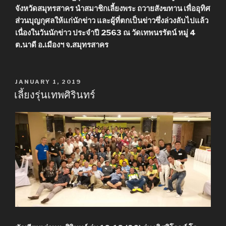
จังหวัดสมุทรสาคร นำสมาชิกเลี้ยงพระ ถวายสังฆทาน เพื่ออุทิศ
ส่วนบุญกุศลให้แก่นักข่าว และผู้ที่ตกเป็นข่าวซึ่งล่วงลับไปแล้ว
เนื่องในวันนักข่าว ประจำปี 2563 ณ วัดเทพนรรัตน์ หมู่ 4
ต.นาดี อ.เมืองฯ จ.สมุทรสาคร
POSTED
JANUARY 1, 2019
ON
เลี้ยงรุ่นเทพศิรินทร์