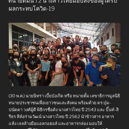
ทนายตั้มนำ 2 นางสาวไทยมอบสิ่งของผู้ได้รับ
ผลกระทบโควิด-19
(30 พ.ค.) นายษิทรา เบี้ยบังเกิด หรือ ทนายตั้ม เลขาธิการมูลนิธิ
ทนายประชาชนเพื่อเยาวชนและสังคม พร้อมด้วย ดร.บุ๋ม-
ปนัดดา วงศ์ผู้ดี พิธีกรชื่อดัง นางสาวไทย ปี 2543 และ บิ๊นท์-สิ
รีธร ลีห์อร่ามวัฒน์ นางสาวไทย ปี 2562 นำข้าวสาร อาหาร
แห้ง เจลล้างมือแอลกอฮอล์ และอาหารกล่อง มอบให้