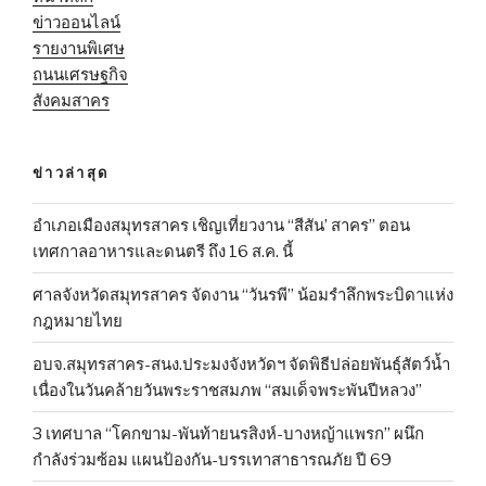
ข่าวออนไลน์
รายงานพิเศษ
ถนนเศรษฐกิจ
สังคมสาคร
ข่าวล่าสุด
อำเภอเมืองสมุทรสาคร เชิญเที่ยวงาน “สีสัน’ สาคร” ตอน
เทศกาลอาหารและดนตรี ถึง 16 ส.ค. นี้
ศาลจังหวัดสมุทรสาคร จัดงาน “วันรพี” น้อมรำลึกพระบิดาแห่ง
กฎหมายไทย
อบจ.สมุทรสาคร-สนง.ประมงจังหวัดฯ จัดพิธีปล่อยพันธุ์สัตว์น้ำ
เนื่องในวันคล้ายวันพระราชสมภพ “สมเด็จพระพันปีหลวง”
3 เทศบาล “โคกขาม-พันท้ายนรสิงห์-บางหญ้าแพรก” ผนึก
กำลังร่วมซ้อม แผนป้องกัน-บรรเทาสาธารณภัย ปี 69