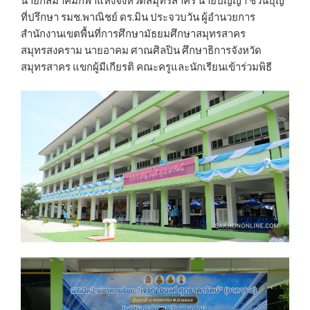
นายกสมาคมกีฬาแห่งจังหวัดสมุทรสาคร นายปัญญา ชวนบุญ
ที่ปรึกษา รมช.พาณิชย์ ดร.มิน ประจวบวัน ผู้อำนวยการ
สำนักงานเขตพื้นที่การศึกษามัธยมศึกษาสมุทรสาคร
สมุทรสงคราม นายอาคม ศาณศิลปิน ศึกษาธิการจังหวัด
สมุทรสาคร แขกผู้มีเกียรติ คณะครูและนักเรียนเข้าร่วมพิธี