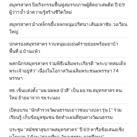
สมุทรสาคร ปิดกิจกรรมฟื้นฟูสมรรถภาพผู้ติดยาเสพติด ปี 69
ผู้ว่าฯ ย้ำ นำความรู้สร้างชีวิตใหม่
สมุทรสาคร ม้าเหล็กขยี้แหลกหนุ่มปริศนา เส้นมหาชัย-วงเวียน
ใหญ่
ปกครองสมุทรสาคร รวบหนุ่มเอเย่นต์รายย่อยพร้อมยาบ้า
พื้นที่ อ.บ้านแพ้ว
พสกนิกรสมุทรสาคร ร่วมพิธีเฉลิมพระเกียรติ “พระบาทสมเด็จ
พระเจ้าอยู่หัว” เนื่องในโอกาสวันเฉลิมพระชนมพรรษา 74
พรรษา
สธ. เซ็นแต่งตั้ง “นพ.นพพล บัวสี” เป็น ผอ.รพ.สมุทรสาคร คน
ใหม่ ย้ายมาจาก รพ.ระนอง
เปิดอบรม “นักสำรวจวัฒนธรรมเยาวชนบางปลา รุ่น 1” ร่วม
เรียนรู้-เก็บข้อมูลชุมชน จัดทำแผนที่ทุนทางวัฒนธรรม
ประชุม “สมัชชาสุขภาพสมุทรสาคร” ปี 69 หารือข้อเสนอเชิง
นโยบาย 3 ด้าน “ท่องเที่ยว-วัฒนธรรม-การศึกษา”