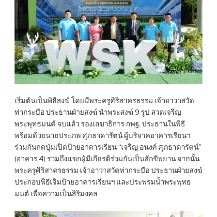
เริ่มต้นเป็นพิธีสงฆ์ โดยมีพระครูศิริสาครธรรม เจ้าอาวาสวัด
ท่ากระบือ ประธานฝ่ายสงฆ์ นำพระสงฆ์ 9 รูป สวดเจริญ
พระพุทธมนต์ จบแล้ว รองเลขาธิการ กพฐ. ประธานในพิธี
พร้อมด้วยนายประภพ ศุภธาดารัตน์ ผู้บริจาคอาคารเรียนฯ
ร่วมกันกดปุ่มเปิดป้ายอาคารเรียน “เจริญ อนงค์ ศุภธาดารัตน์”
(อาคาร 4) รวมถึงแขกผู้มีเกียรติร่วมกันเป็นสักขีพยาน จากนั้น
พระครูศิริสาครธรรม เจ้าอาวาสวัดท่ากระบือ ประธานฝ่ายสงฆ์
ประกอบพิธีเจิมป้ายอาคารเรียนฯ และประพรมน้ำพระพุทธ
มนต์ เพื่อความเป็นสิริมงคล