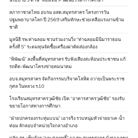
สภากาชาดไทย อบรม อสต.สมุทรสาคร โครงการวัน
ปฐมพยาบาลโลก ปี 2569 เสริมทักษะช่วยเหลือแรงงานข้าม
ชาติ
มูลนิธิ รพ.ท่าฉลอม ชวนร่วมงานวิ่ง “ท่าฉลอมมินิมาราธอน
ครั้งที่ 5” ระดมทุนจัดซื้อเครื่องผ่าตัดส่องกล้อง
“พิพัฒน์” ลงพื้นที่สมุทรสาคร รับฟังเสียงสะท้อนประชาชน แก้
รถติด-พัฒนาโครงข่ายคมนาคม
อบจ.สมุทรสาคร จัดกิจกรรมบริจาคโลหิต ถวายเป็นพระราช
กุศล ในหลวง ร.10
โรงเรียนสมุทรสาครวุฒิชัย เปิด “อาคารสาครวุฒิชัย” รองรับ
ขยายโอกาสทางการศึกษา
“ฝ่ายปกครองกระทุ่มแบน” เอาจริง รวบหนุ่มหัวจ่ายยาเค-น้ำ
ท่อม ลักลอบจำหน่ายใจกลางอำเภอ
ปลัด สธ. เซ็นย้าย “นพ.ศุภฤทธิ์” ผอ.รพ.สมุทรสาคร นั่งรองเลขา