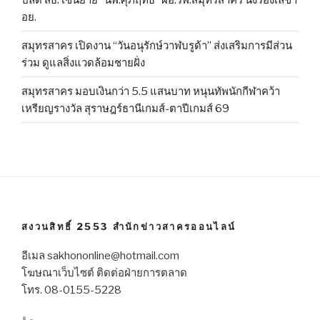
อย.
สมุทรสาคร เปิดงาน “วันอนุรักษ์วาฬบรูด้า” ส่งเสริมการมีส่วน
ร่วม ดูแลสิ่งแวดล้อมชายฝั่ง
สมุทรสาคร มอบเงินกว่า 5.5 แสนบาท หนุนทัพนักกีฬาคว้า
เหรียญรางวัล สุราษฎร์ธานีเกมส์-ตาปีเกมส์ 69
สงวนสิทธิ์ 2553 สำนักข่าวสาครออนไลน์
อีเมล sakhononline@hotmail.com
โฆษณาเว็บไซต์ ติดต่อฝ่ายการตลาด
โทร. 08-0155-5228