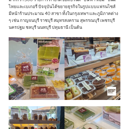
ไทยและเบเกอรี่ ปัจจุบันได้ขยายธุรกิจในรูปแบบแฟรนไซส์
มีหน้าร้านประมาณ 40 สาขา ทั้งในกรุงเทพฯ และภูมิภาคต่าง
ๆ เช่น กาญจนบุรี ราชบุรี สมุทรสงคราม สุพรรณบุรี เพชรบุรี
นครปฐม ชลบุรี นนทบุรี ปทุมธานี เป็นต้น