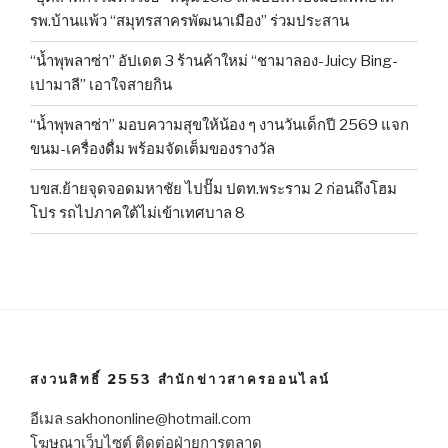
รพ.บ้านแพ้ว “สมุทรสาครพัฒนาเมือง” ร่วมประสาน
“น้ำพุพลาซ่า” อัปเดต 3 ร้านค้าใหม่ “ชามาลอง-Juicy Bing-
เปามาลี” เอาใจสายกิน
“น้ำพุพลาซ่า” มอบความสุขให้น้อง ๆ งานวันเด็กปี 2569 แจก
ขนม-เครื่องดื่ม พร้อมจัดเต็มของรางวัล
บขส.ย้ายจุดจอดมหาชัย ไปปั๊ม ปตท.พระราม 2 ก่อนถึงโฮม
โปร รถไปภาคใต้ไม่เข้าเทศบาล 8
สงวนสิทธิ์ 2553 สำนักข่าวสาครออนไลน์
อีเมล sakhononline@hotmail.com
โฆษณาเว็บไซต์ ติดต่อฝ่ายการตลาด