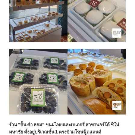
ร้าน “ปั้น คำ หอม” ขนมไทยและเบเกอรี่ สาขาพอร์โต้ ชิโน่
มหาชัย ตั้งอยู่บริเวณชั้น 1 ตรงข้ามโซน
ฟู้ดแลนด์