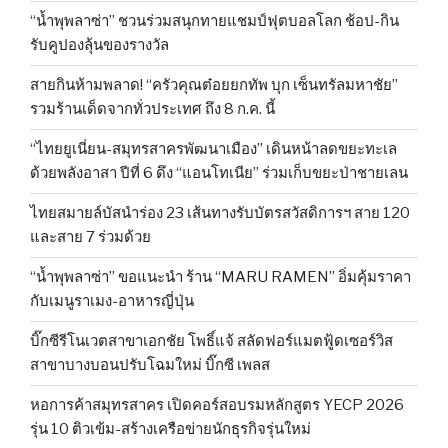
“น้ำพุพลาซ่า” ชวนร่วมสนุกทายแชมป์ฟุตบอลโลก ช้อป-กิน
รับคูปองลุ้นของรางวัล
สายกินห้ามพลาด! “ครัวคุณต๋อยยกทัพ บุก เซ็นทรัลมหาชัย”
รวมร้านเด็ดจากทั่วประเทศ ถึง 8 ก.ค. นี้
“ไทยยูเนี่ยน-สมุทรสาครพัฒนาเมือง” เดินหน้าลดขยะทะเล
ด้วยพลังอาสา ปีที่ 6 ดึง “แอนโทเนีย” ร่วมเก็บขยะป่าชายเลน
ไทยสมายล์บัสนำร่อง 23 เส้นทางรับบัตรสวัสดิการฯ สาย 120
และสาย 7 ร่วมด้วย
“น้ำพุพลาซ่า” ขอแนะนำ ร้าน “MARU RAMEN” อิ่มคุ้มราคา
กับเมนูราเมง-อาหารญี่ปุ่น
บิ๊กซีรีโนเวตสาขาเอกชัย โพธิ์แจ้ สลัดฟอร์แมตฟู้ดเซอร์วิส
สาขาบางบอนปรับโฉมใหม่ บิ๊กซี เพลส
หอการค้าสมุทรสาคร เปิดคอร์สอบรมหลักสูตร YECP 2026
รุ่น 10 ติวเข้ม-สร้างเครือข่ายนักธุรกิจรุ่นใหม่