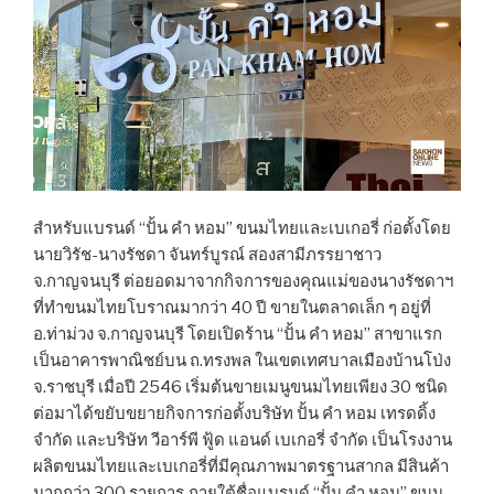
สำหรับแบรนด์ “ปั้น คำ หอม” ขนมไทยและเบเกอรี่ ก่อตั้งโดย
นายวิรัช-นางรัชดา จันทร์บูรณ์ สองสามีภรรยาชาว
จ.กาญจนบุรี ต่อยอดมาจากกิจการของคุณแม่ของนางรัชดาฯ
ที่ทำขนมไทยโบราณมากว่า 40 ปี ขายในตลาดเล็ก ๆ อยู่ที่
อ.ท่าม่วง จ.กาญจนบุรี โดยเปิดร้าน “ปั้น คำ หอม” สาขาแรก
เป็นอาคารพาณิชย์บน ถ.ทรงพล ในเขตเทศบาลเมืองบ้านโป่ง
จ.ราชบุรี เมื่อปี 2546 เริ่มต้นขายเมนูขนมไทยเพียง 30 ชนิด
ต่อมาได้ขยับขยายกิจการก่อตั้งบริษัท ปั้น คำ หอม เทรดดิ้ง
จำกัด และบริษัท วีอาร์พี ฟู้ด แอนด์ เบเกอรี่ จำกัด เป็นโรงงาน
ผลิตขนมไทยและเบเกอรี่ที่มีคุณภาพมาตรฐานสากล มีสินค้า
มากกว่า 300 รายการ ภายใต้ชื่อแบรนด์ “ปั้น คำ หอม” ขนม