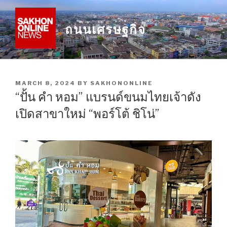
Skip
to
ถนนเศรษฐกิจ
content
POSTED
MARCH 8, 2024
BY
SAKHONONLINE
ON
“ปั้น คำ หอม” แบรนด์ขนมไทยเจ้าดัง
เปิดสาขาใหม่ “พอร์โต้ ชิโน่”