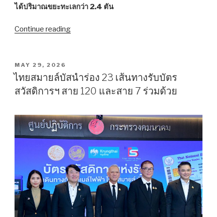
ได้ปริมาณขยะทะเลกว่า 2.4 ตัน
Continue reading
““ไทย
ยู
เนี่ยน-
สมุทรสาคร
POSTED
MAY 29, 2026
ON
พัฒนา
ไทยสมายล์บัสนำร่อง 23 เส้นทางรับบัตร
เมือง”
สวัสดิการฯ สาย 120 และสาย 7 ร่วมด้วย
เดิน
หน้า
ลด
ขยะ
ทะเล
ด้วย
พลัง
อาสา
ปี
ที่
6