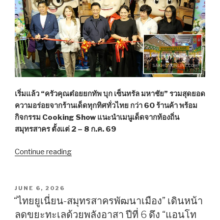
คูปอง
ลุ้น
ของ
รางวัล”
เริ่มแล้ว “ครัวคุณต๋อยยกทัพ บุก เซ็นทรัล มหาชัย” รวมสุดยอด
ความอร่อยจากร้านเด็ดทุกทิศทั่วไทย กว่า 60 ร้านค้า พร้อม
กิจกรรม Cooking Show แนะนำเมนูเด็ดจากท้องถิ่น
สมุทรสาคร ตั้งแต่ 2 – 8 ก.ค. 69
Continue reading
“สาย
กิน
ห้าม
พลาด!
POSTED
JUNE 6, 2026
ON
“ครัว
“ไทยยูเนี่ยน-สมุทรสาครพัฒนาเมือง” เดินหน้า
คุณ
ลดขยะทะเลด้วยพลังอาสา ปีที่ 6 ดึง “แอนโท