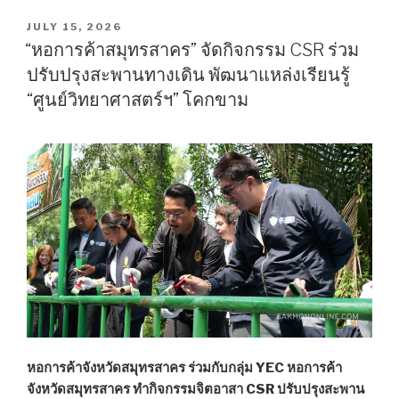
ร่วม
ประชุม
POSTED
JULY 15, 2026
ON
ปัจฉิม
“หอการค้าสมุทรสาคร” จัดกิจกรรม CSR ร่วม
นิเทศ
ปรับปรุงสะพานทางเดิน พัฒนาแหล่งเรียนรู้
รถไฟฟ้า
“ศูนย์วิทยาศาสตร์ฯ” โคกขาม
สาย
สี
แดง
“วง
เวียน
ใหญ่-
มหาชัย”
วัน
ที่
6-
7
ส.ค.
69”
หอการค้าจังหวัดสมุทรสาคร ร่วมกับกลุ่ม YEC หอการค้า
จังหวัดสมุทรสาคร ทำกิจกรรมจิตอาสา CSR ปรับปรุงสะพาน