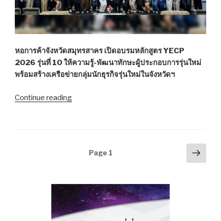
บอน
ปรับ
โฉม
ใหม่
บิ๊ก
หอการค้าจังหวัดสมุทรสาคร เปิดอบรมหลักสูตร YECP
ซี
2026 รุ่นที่ 10 ให้ความรู้-พัฒนาทักษะผู้ประกอบการรุ่นใหม่
เพลส”
พร้อมสร้างเครือข่ายกลุ่มนักธุรกิจรุ่นใหม่ในจังหวัดฯ
Continue reading
“หอการค้า
สมุทรสาคร
เปิด
คอร์ส
อบรม
Posts
Next
Page
1
หลักสูตร
pag
navigation
YECP
2026
รุ่น
10
ติว