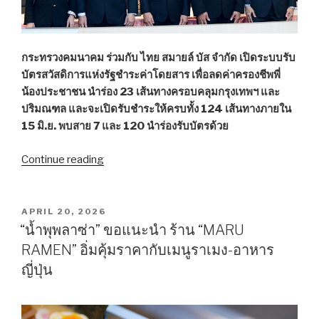
ดึง
“แอ
น
กระทรวงคมนาคม ร่วมกับ ไทย สมายล์ บัส จำกัด เปิดระบบรับ
โท
บัตรสวัสดิการแห่งรัฐชำระค่าโดยสาร เพื่อลดค่าครองชีพพี่
เนีย”
น้องประชาชน นำร่อง 23 เส้นทางครอบคลุมกรุงเทพฯ และ
ร่วม
ปริมณฑล และจะเปิดรับชำระให้ครบทั้ง 124 เส้นทางภายใน
เก็บ
15 มิ.ย. พบสาย 7 และ 120 นำร่องรับบัตรด้วย
ขยะ
ป่า
Continue reading
“ไทย
ชาย
สมา
เลน”
ยล์
บัส
POSTED
APRIL 20, 2026
ON
นำร่อง
“น้ำพุพลาซ่า” ขอแนะนำ ร้าน “MARU
23
RAMEN” อิ่มคุ้มราคากับเมนูราเมง-อาหาร
เส้น
ญี่ปุ่น
ทาง
รับ
บัตร