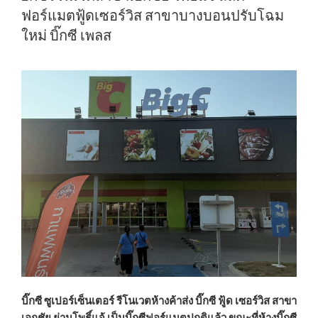
“MARU
ฟอร์แมตฟู้ดเซอร์วิส สาขาบางบอนปรับโฉม
RAMEN”
ใหม่ บิ๊กซี เพลส
อิ่ม
คุ้ม
ราคา
กับ
เมนู
รา
เมง-
อาหาร
ญี่ปุ่น”
บิ๊กซี ซูเปอร์เซ็นเตอร์ รีโนเวตห้างค้าส่ง บิ๊กซี ฟู้ด เซอร์วิส สาขา