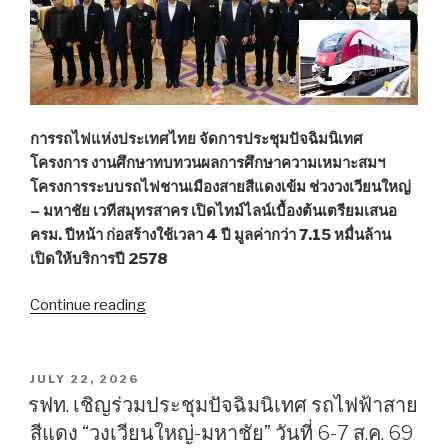
การรถไฟแห่งประเทศไทย จัดการประชุมปัจฉิมนิเทศ
โครงการ งานศึกษาทบทวนผลการศึกษาความเหมาะสมฯ
โครงการระบบรถไฟชานเมืองสายสีแดงเข้ม ช่วงวงเวียนใหญ่
– มหาชัย เวทีสมุทรสาคร เปิดไทม์ไลน์เบื้องต้นเตรียมเสนอ
ครม. ปีหน้า ก่อสร้างใช้เวลา 4 ปี มูลค่ากว่า 7.15 หมื่นล้าน
เปิดให้บริการปี 2578
Continue reading
“การ
รถ
ไฟฯ
ประชุม
POSTED
JULY 22, 2026
ON
ปัจฉิม
รฟท. เชิญร่วมประชุมปัจฉิมนิเทศ รถไฟฟ้าสาย
นิเทศ
สีแดง “วงเวียนใหญ่-มหาชัย” วันที่ 6-7 ส.ค. 69