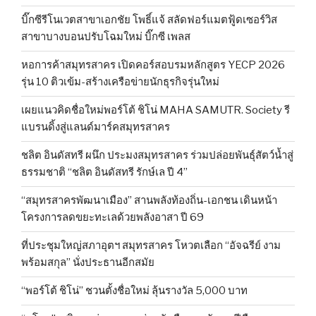
บิ๊กซีรีโนเวตสาขาเอกชัย โพธิ์แจ้ สลัดฟอร์แมตฟู้ดเซอร์วิส
สาขาบางบอนปรับโฉมใหม่ บิ๊กซี เพลส
หอการค้าสมุทรสาคร เปิดคอร์สอบรมหลักสูตร YECP 2026
รุ่น 10 ติวเข้ม-สร้างเครือข่ายนักธุรกิจรุ่นใหม่
เผยแนวคิดชื่อใหม่พอร์โต้ ชิโน่ MAHA SAMUTR. Society รี
แบรนดิ้งสู่แลนด์มาร์คสมุทรสาคร
ชลิต อินดัสทรี ผนึก ประมงสมุทรสาคร ร่วมปล่อยพันธุ์สัตว์น้ำสู่
ธรรมชาติ “ชลิต อินดัสทรี รักษ์เล ปี 4”
“สมุทรสาครพัฒนาเมือง” สานพลังท้องถิ่น-เอกชน เดินหน้า
โครงการลดขยะทะเลด้วยพลังอาสา ปี 69
ที่ประชุมใหญ่สภาอุตฯ สมุทรสาคร โหวตเลือก “อัจฉรีย์ งาม
พร้อมสกุล” นั่งประธานอีกสมัย
“พอร์โต้ ชิโน่” ชวนตั้งชื่อใหม่ ลุ้นรางวัล 5,000 บาท