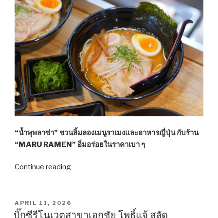
สวัสดิการฯ
สาย
120
และ
สาย
7
ร่วม
ด้วย”
“น้ำพุพลาซ่า” ชวนลิ้มลองเมนูราเมงและอาหารญี่ปุ่น กับร้าน
“MARU RAMEN” อิ่มอร่อยในราคาเบา ๆ
Continue reading
““น้ำพุ
พลาซ่า”
ขอ
แนะนำ
POSTED
APRIL 11, 2026
ON
ร้าน
บิ๊กซีรีโนเวตสาขาเอกชัย โพธิ์แจ้ สลัด