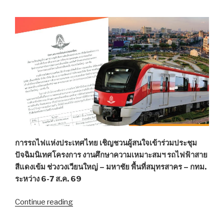
รถไฟฟ้า
สาย
สี
แดง
“วง
เวียน
ใหญ่-
มหาชัย”
เวที
สมุทรสาคร
คาด
เปิด
การรถไฟแห่งประเทศไทย เชิญชวนผู้สนใจเข้าร่วมประชุม
ใช้
ปัจฉิมนิเทศโครงการ งานศึกษาความเหมาะสมฯ รถไฟฟ้าสาย
ปี
สีแดงเข้ม ช่วงวงเวียนใหญ่ – มหาชัย พื้นที่สมุทรสาคร – กทม.
78”
ระหว่าง 6-7 ส.ค. 69
Continue reading
“รฟท.
เชิญ