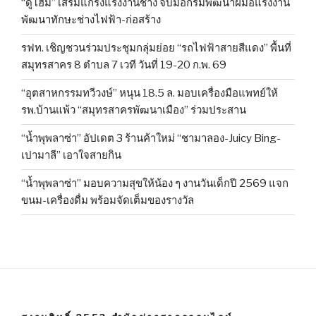
“ดูโฮม” เสริมแกร่งแรงงานช่าง จับมือกรมพัฒนาฝีมือแรงงาน
พัฒนาทักษะช่างไฟฟ้า-ก่อสร้าง
รฟท. เชิญชวนร่วมประชุมกลุ่มย่อย “รถไฟฟ้าสายสีแดง” พื้นที่
สมุทรสาคร 8 ตำบล 7 เวที วันที่ 19-20 ก.พ. 69
“อุตสาหกรรมทวีวงษ์” หนุน 18.5 ล. มอบเครื่องมือแพทย์ให้
รพ.บ้านแพ้ว “สมุทรสาครพัฒนาเมือง” ร่วมประสาน
“น้ำพุพลาซ่า” อัปเดต 3 ร้านค้าใหม่ “ชามาลอง-Juicy Bing-
เปามาลี” เอาใจสายกิน
“น้ำพุพลาซ่า” มอบความสุขให้น้อง ๆ งานวันเด็กปี 2569 แจก
ขนม-เครื่องดื่ม พร้อมจัดเต็มของรางวัล