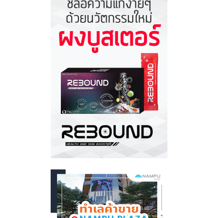
เข้ม-
สร้าง
เครือ
ข่าย
นัก
ธุรกิจ
รุ่น
ใหม่”