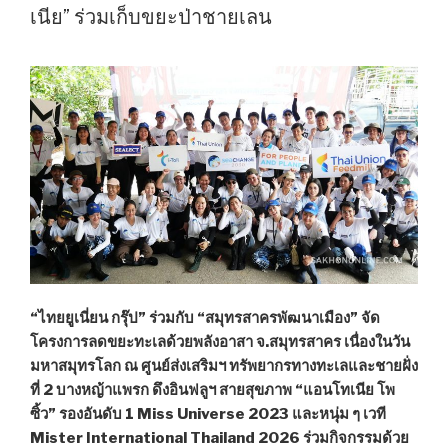
ต๋อย
เนีย” ร่วมเก็บขยะป่าชายเลน
ยก
ทัพ
บุก
เซ็นทรัล
มหาชัย”
รวม
ร้าน
เด็ด
จาก
ทั่ว
ประเทศ
ถึง
8
“ไทยยูเนี่ยน กรุ๊ป” ร่วมกับ “สมุทรสาครพัฒนาเมือง” จัด
ก.ค.
โครงการลดขยะทะเลด้วยพลังอาสา จ.สมุทรสาคร เนื่องในวัน
นี้”
มหาสมุทรโลก ณ ศูนย์ส่งเสริมฯ ทรัพยากรทางทะเลและชายฝั่ง
ที่ 2 บางหญ้าแพรก ดึงอินฟลูฯ สายสุขภาพ “แอนโทเนีย โพ
ซิ้ว” รองอันดับ 1 Miss Universe 2023 และหนุ่ม ๆ เวที
Mister International Thailand 2026 ร่วมกิจกรรมด้วย