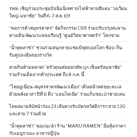
รฟท. เชิญร่วมประชุมปัจฉิมนิเทศ รถไฟฟ้าสายสีแดง “วงเวียน
ใหญ่-มหาชัย” วันที่ 6-7 ส.ค. 69
“หอการค้าสมุทรสาคร” จัดกิจกรรม CSR ร่วมปรับปรุงสะพาน
ทางเดิน พัฒนาแหล่งเรียนรู้ “ศูนย์วิทยาศาสตร์ฯ” โคกขาม
“น้ำพุพลาซ่า” ชวนร่วมสนุกทายแชมป์ฟุตบอลโลก ช้อป-กิน
รับคูปองลุ้นของรางวัล
สายกินห้ามพลาด! “ครัวคุณต๋อยยกทัพ บุก เซ็นทรัลมหาชัย”
รวมร้านเด็ดจากทั่วประเทศ ถึง 8 ก.ค. นี้
“ไทยยูเนี่ยน-สมุทรสาครพัฒนาเมือง” เดินหน้าลดขยะทะเล
ด้วยพลังอาสา ปีที่ 6 ดึง “แอนโทเนีย” ร่วมเก็บขยะป่าชายเลน
ไทยสมายล์บัสนำร่อง 23 เส้นทางรับบัตรสวัสดิการฯ สาย 120
และสาย 7 ร่วมด้วย
“น้ำพุพลาซ่า” ขอแนะนำ ร้าน “MARU RAMEN” อิ่มคุ้มราคา
กับเมนูราเมง-อาหารญี่ปุ่น