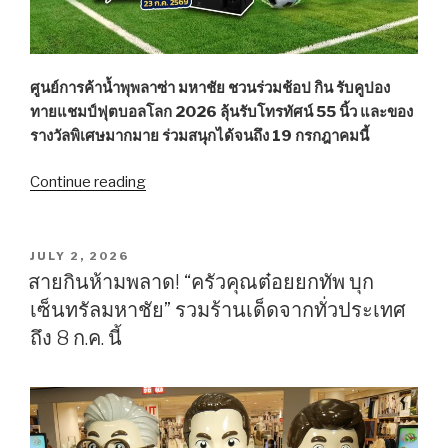
วิ
ทยา
ศาสตร์ฯ”
ศูนย์การค้าน้ำพุพลาซ่า มหาชัย ชวนร่วมช้อป กิน รับคูปอง
โคก
ทายแชมป์ฟุตบอลโลก 2026 ลุ้นรับโทรทัศน์ 55 นิ้ว และของ
ขาม”
รางวัลพิเศษมากมาย ร่วมสนุกได้จนถึง 19 กรกฎาคมนี้
Continue reading
““น้ำพุ
พลาซ่า”
ชวน
ร่วม
POSTED
JULY 2, 2026
ON
สนุก
สายกินห้ามพลาด! “ครัวคุณต๋อยยกทัพ บุก
ทาย
เซ็นทรัลมหาชัย” รวมร้านเด็ดจากทั่วประเทศ
แชมป์
ถึง 8 ก.ค. นี้
ฟุตบอล
โลก
ช้อป-
กิน
รับ