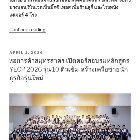
เอกชัย ย่านโพธิ์แจ้ เป็นบิ๊กซีฟอร์แมตปกติแล้ว ขณะที่ห้างบิ๊กซี
บางบอน รีโนเวตเป็นบิ๊กซี เพลส เพิ่่มร้านสุกี้ และโรงหนัง
เมเจอร์ 4 โรง
Continue reading
“บิ๊ก
ซี
รี
โน
POSTED
APRIL 1, 2026
ON
เวต
หอการค้าสมุทรสาคร เปิดคอร์สอบรมหลักสูตร
สาขา
YECP 2026 รุ่น 10 ติวเข้ม-สร้างเครือข่ายนัก
เอกชัย
ธุรกิจรุ่นใหม่
โพธิ์
แจ้
สลัด
ฟอร์แมต
ฟู้ด
เซอร์วิส
สาขา
บาง