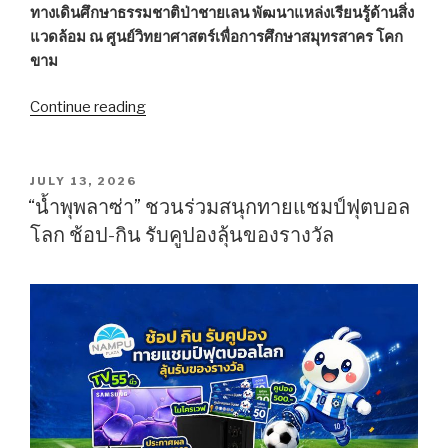
ทางเดินศึกษาธรรมชาติป่าชายเลน พัฒนาแหล่งเรียนรู้ด้านสิ่ง
แวดล้อม ณ ศูนย์วิทยาศาสตร์เพื่อการศึกษาสมุทรสาคร โคก
ขาม
Continue reading
““หอการค้า
สมุทรสาคร”
จัด
กิจกรรม
POSTED
JULY 13, 2026
ON
CSR
“น้ำพุพลาซ่า” ชวนร่วมสนุกทายแชมป์ฟุตบอล
ร่วม
โลก ช้อป-กิน รับคูปองลุ้นของรางวัล
ปรับปรุง
สะพาน
ทาง
เดิน
พัฒนา
แหล่ง
เรียน
รู้
“ศูนย์