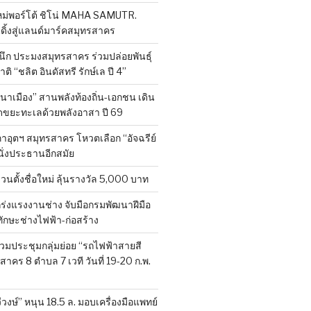
หม่พอร์โต้ ชิโน่ MAHA SAMUTR.
ดิ้งสู่แลนด์มาร์คสมุทรสาคร
ผนึก ประมงสมุทรสาคร ร่วมปล่อยพันธุ์
ติ “ชลิต อินดัสทรี รักษ์เล ปี 4”
าเมือง” สานพลังท้องถิ่น-เอกชน เดิน
ขยะทะเลด้วยพลังอาสา ปี 69
าอุตฯ สมุทรสาคร โหวตเลือก “อัจฉรีย์
นั่งประธานอีกสมัย
ชวนตั้งชื่อใหม่ ลุ้นรางวัล 5,000 บาท
กร่งแรงงานช่าง จับมือกรมพัฒนาฝีมือ
กษะช่างไฟฟ้า-ก่อสร้าง
วมประชุมกลุ่มย่อย “รถไฟฟ้าสายสี
รสาคร 8 ตำบล 7 เวที วันที่ 19-20 ก.พ.
งษ์” หนุน 18.5 ล. มอบเครื่องมือแพทย์