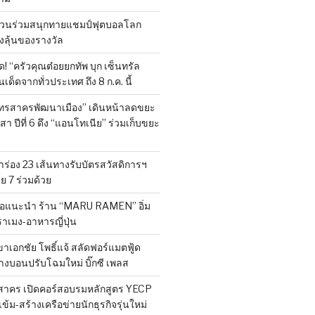
 ชวนร่วมสนุกทายแชมป์ฟุตบอลโลก
องลุ้นของรางวัล
 “ครัวคุณต๋อยยกทัพ บุก เซ็นทรัล
ด็ดจากทั่วประเทศ ถึง 8 ก.ค. นี้
มุทรสาครพัฒนาเมือง” เดินหน้าลดขยะ
า ปีที่ 6 ดึง “แอนโทเนีย” ร่วมเก็บขยะ
ร่อง 23 เส้นทางรับบัตรสวัสดิการฯ
 7 ร่วมด้วย
 ขอแนะนำ ร้าน “MARU RAMEN” อิ่ม
ราเมง-อาหารญี่ปุ่น
ขาเอกชัย โพธิ์แจ้ สลัดฟอร์แมตฟู้ด
างบอนปรับโฉมใหม่ บิ๊กซี เพลส
สาคร เปิดคอร์สอบรมหลักสูตร YECP
เข้ม-สร้างเครือข่ายนักธุรกิจรุ่นใหม่