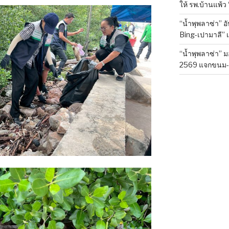
ให้ รพ.บ้านแพ้
“น้ำพุพลาซ่า” อ
Bing-เปามาลี” 
“น้ำพุพลาซ่า” ม
2569 แจกขนม-เค