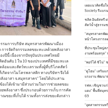
เผยแนวคิดชื่อใ
Society รีแบรน
ชลิต อินดัสทรี 
สัตว์น้ำสู่ธรรมชา
“สมุทรสาครพัฒน
หน้าโครงการลด
านกรรมการบริษัท สมุทรสาครพัฒนาเมือง
ที่ประชุมใหญ่สภ
าวว่า การจัดกิจกรรมลดขยะทะเลด้วยพลังอาสา
งามพร้อมสกุล” 
ของปีนี้ เนื่องจากปัจจุบันประเทศไทยมี
ันดับ 1 ใน 10 ของประเทศที่มีขยะทะเล
“พอร์โต้ ชิโน่” 
ดล้อมและสัตว์ทะเลรวมทั้งผู้ที่บริโภคสัตว์
“ดูโฮม” เสริมแ
ี่เกิดจากไมโครพลาสติก ทางบริษัทฯ จึงได้
แรงงาน พัฒนาทั
พลังอาสา จ.สมุทรสาคร” โดยได้ประสาน
ยวข้องได้เข้ามามีส่วนร่วมในการช่วยลดขยะ
รฟท. เชิญชวนร่
วยพลังอาสา ซึ่งประกอบด้วยการเก็บ การคัด
แดง” พื้นที่สมุท
ณขยะที่เก็บได้ รวมทั้งการส่งขยะดังกล่าว
69
“อุตสาหกรรมทวีว