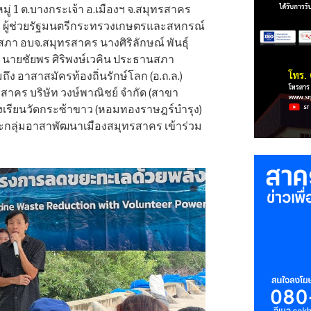
่ 1 ต.บางกระเจ้า อ.เมืองฯ จ.สมุทรสาคร
ะ ผู้ช่วยรัฐมนตรีกระทรวงเกษตรและสหกรณ์
า อบจ.สมุทรสาคร นางศิริลักษณ์ พันธุ์
นายชัยพร ศิริพงษ์เวคิน ประธานสภา
ง อาสาสมัครท้องถิ่นรักษ์โลก (อ.ถ.ล.)
าคร บริษัท วงษ์พาณิชย์ จำกัด (สาขา
งเรียนวัดกระซ้าขาว (หอมทองราษฎร์บำรุง)
ะกลุ่มอาสาพัฒนาเมืองสมุทรสาคร เข้าร่วม