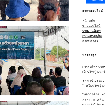
สาครออนไลน์
หน้าหลัก
ข่าวออนไลน์
รายงานพิเศษ
ถนนเศรษฐกิจ
สังคมสาคร
ข่าวล่าสุด
การรถไฟฯ ประชุ
เวียนใหญ่-มหาช
รฟท. เชิญร่วมป
“วงเวียนใหญ่-มห
“หอการค้าสมุทร
สะพานทางเดิน พั
ศาสตร์ฯ” โคกข