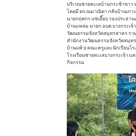
บริเวณชายทะเลบ้านกระซ้าขาว หมู
โดยมี ดร.ณมาณิตา กลับบ้านเกา
นายกฤตกร แซ่เอี๊ยบ รองประธานสภ
บ้านแหลม นายก อบต.บางกระเจ้า 
วัฒนธรรมจังหวัดสมุทรสาคร รวมถึ
สำนักงานวัฒนธรรมจังหวัดสมุทรส
บ้านแพ้ว) คณะครูและนักเรียนโร
โรงเรียนชายทะเลบางกระเจ้า แล
กิจกรรม