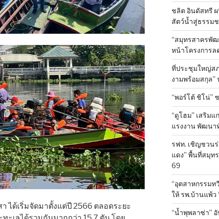
ชลิต อินดัสทรี 
สัตว์น้ำสู่ธรรมชา
“สมุทรสาครพัฒน
หน้าโครงการลด
ที่ประชุมใหญ่สภ
งามพร้อมสกุล” 
“พอร์โต้ ชิโน่” 
“ดูโฮม” เสริมแ
แรงงาน พัฒนาทั
รฟท. เชิญชวนร่
แดง” พื้นที่สมุท
69
“อุตสาหกรรมทวีว
ให้ รพ.บ้านแพ้
 ได้เริ่มจัดมาตั้งแต่ปี 2566 ตลอดระยะ
“น้ำพุพลาซ่า” อ
ยะทะเลได้รวมกันมากกว่า 15.7 ตัน โดย