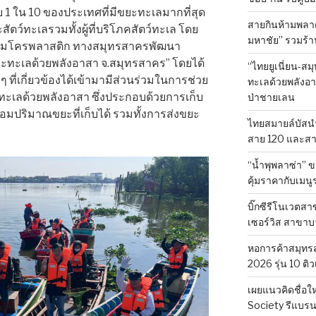
1 ใน 10 ของประเทศที่มีขยะทะเลมากที่สุด
สายกินห้ามพลาด!
ัตว์ทะเลรวมทั้งผู้ที่บริโภคสัตว์ทะเล โดย
มหาชัย” รวมร้านเ
จากไมโครพลาสติก ทางสมุทรสาครพัฒนา
ดขยะทะเลด้วยพลังอาสา จ.สมุทรสาคร” โดยได้
“ไทยยูเนี่ยน-ส
ี่เกี่ยวข้องได้เข้ามามีส่วนร่วมในการช่วย
ทะเลด้วยพลังอาส
ะเลด้วยพลังอาสา ซึ่งประกอบด้วยการเก็บ
ป่าชายเลน
มปริมาณขยะที่เก็บได้ รวมทั้งการส่งขยะ
ไทยสมายล์บัสนำ
สาย 120 และสาย
“น้ำพุพลาซ่า”
คุ้มราคากับเมนู
บิ๊กซีรีโนเวตสา
เซอร์วิส สาขาบ
หอการค้าสมุทร
2026 รุ่น 10 ติว
เผยแนวคิดชื่อใ
Society รีแบรน