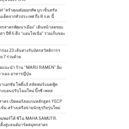
 “ครัวคุณต๋อยยกทัพ บุก เซ็นทรัล
ด็ดจากทั่วประเทศ ถึง 8 ก.ค. นี้
มุทรสาครพัฒนาเมือง” เดินหน้าลดขยะ
า ปีที่ 6 ดึง “แอนโทเนีย” ร่วมเก็บขยะ
ร่อง 23 เส้นทางรับบัตรสวัสดิการฯ
 7 ร่วมด้วย
 ขอแนะนำ ร้าน “MARU RAMEN” อิ่ม
ราเมง-อาหารญี่ปุ่น
ขาเอกชัย โพธิ์แจ้ สลัดฟอร์แมตฟู้ด
างบอนปรับโฉมใหม่ บิ๊กซี เพลส
สาคร เปิดคอร์สอบรมหลักสูตร YECP
เข้ม-สร้างเครือข่ายนักธุรกิจรุ่นใหม่
หม่พอร์โต้ ชิโน่ MAHA SAMUTR.
ดิ้งสู่แลนด์มาร์คสมุทรสาคร