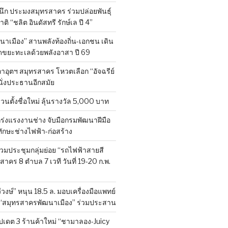
ผนึก ประมงสมุทรสาคร ร่วมปล่อยพันธุ์
ติ “ชลิต อินดัสทรี รักษ์เล ปี 4”
าเมือง” สานพลังท้องถิ่น-เอกชน เดิน
ขยะทะเลด้วยพลังอาสา ปี 69
าอุตฯ สมุทรสาคร โหวตเลือก “อัจฉรีย์
นั่งประธานอีกสมัย
ชวนตั้งชื่อใหม่ ลุ้นรางวัล 5,000 บาท
กร่งแรงงานช่าง จับมือกรมพัฒนาฝีมือ
กษะช่างไฟฟ้า-ก่อสร้าง
วมประชุมกลุ่มย่อย “รถไฟฟ้าสายสี
รสาคร 8 ตำบล 7 เวที วันที่ 19-20 ก.พ.
งษ์” หนุน 18.5 ล. มอบเครื่องมือแพทย์
ว “สมุทรสาครพัฒนาเมือง” ร่วมประสาน
ัปเดต 3 ร้านค้าใหม่ “ชามาลอง-Juicy