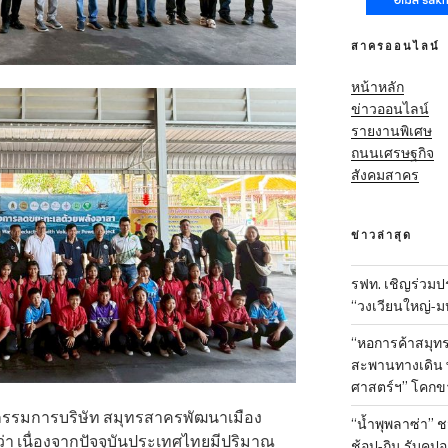
สาครออนไลน์
หน้าหลัก
ข่าวออนไลน์
รายงานพิเศษ
ถนนเศรษฐกิจ
สังคมสาคร
ข่าวล่าสุด
รฟท. เชิญร่วมป
“วงเวียนใหญ่-มห
“หอการค้าสมุทร
สะพานทางเดิน พั
ศาสตร์ฯ” โคกข
านกรรมการบริษัท สมุทรสาครพัฒนาเมือง
“น้ำพุพลาซ่า”
ผยว่า เนื่องจากปัจจุบันประเทศไทยมีปริมาณ
ช้อป-กิน รับคูป