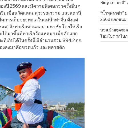
Bing-เปามาลี” 
ของปี 2569 และมีความพิเศษกว่าครั้งอื่น ๆ
ริมเขื่อนวัดแหลมสุวรรณาราม และสถานี
“น้ำพุพลาซ่า” ม
2569 แจกขนม-เค
่มการเก็บขยะทะเลในแม่น้ำท่าจีน ตั้งแต่
องลม) ถึงท่าเรือท่าฉลอม-มหาชัย โดยใช้เรือ
บขส.ย้ายจุดจอด
ได้มาขึ้นที่ท่าเรือวัดแหลมฯ เพื่อคัดแยก
โฮมโปร รถไปภา
่เก็บได้ในครั้งนี้ มีจำนวนรวม 894.2 กก.
รองลงมาคือขวดแก้ว และพลาสติก