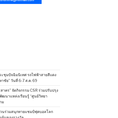
ระชุมปัจฉิมนิเทศ รถไฟฟ้าสายสีแดง
าชัย” วันที่ 6-7 ส.ค. 69
สาคร” จัดกิจกรรม CSR ร่วมปรับปรุง
ฒนาแหล่งเรียนรู้ “ศูนย์วิทยา
าม
 ชวนร่วมสนุกทายแชมป์ฟุตบอลโลก
องลุ้นของรางวัล