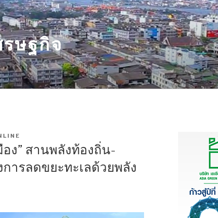
รษฐกิจ
NLINE
อง” สานพลังท้องถิ่น-
งการลดขยะทะเลด้วยพลัง