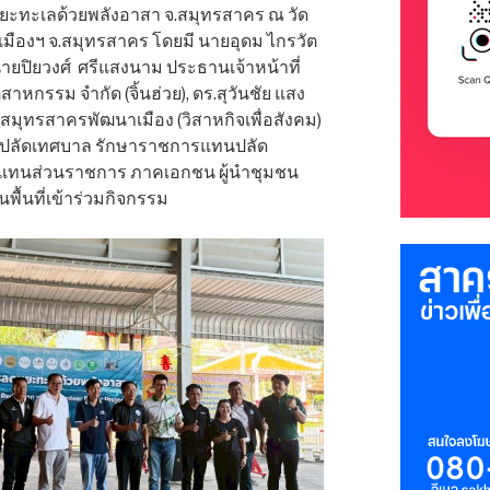
็บขยะทะเลด้วยพลังอาสา จ.สมุทรสาคร ณ วัด
ืองฯ จ.สมุทรสาคร โดยมี นายอุดม ไกรวัต
ายปิยวงศ์ ศรีแสงนาม ประธานเจ้าหน้าที่
สาหกรรม จำกัด (จิ้นฮ่วย), ดร.สุวันชัย แสง
สมุทรสาครพัฒนาเมือง (วิสาหกิจเพื่อสังคม)
รองปลัดเทศบาล รักษาราชการแทนปลัด
้แทนส่วนราชการ ภาคเอกชน ผู้นำชุมชน
ื้นที่เข้าร่วมกิจกรรม