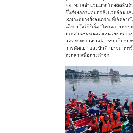
ขยะทะเลจำนวนมากโดยติดอันดับ 
ซึ่งส่งผลกระทบต่อสิ่งแวดล้อมและส
เฉพาะอย่างยิ่งอันตรายที่เกิด
เมืองฯ จึงได้ริเริ่ม “โครงการล
ประสานชุมชนและหน่วยงานต่าง ๆ ท
ลดขยะทะเลผ่านกิจกรรมเก็บขยะท
การคัดแยก และบันทึกประเภทพร้อ
ดังกล่าวเพื่อการกำจัด