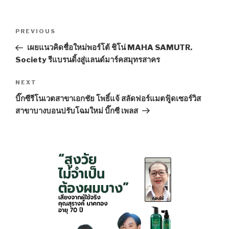
Post
PREVIOUS
Previous
navigation
Post
เผยแนวคิดชื่อใหม่พอร์โต้ ชิโน่ MAHA SAMUTR.
Society รีแบรนดิ้งสู่แลนด์มาร์คสมุทรสาคร
NEXT
Next
Post
บิ๊กซีรีโนเวตสาขาเอกชัย โพธิ์แจ้ สลัดฟอร์แมตฟู้ดเซอร์วิส
สาขาบางบอนปรับโฉมใหม่ บิ๊กซี เพลส