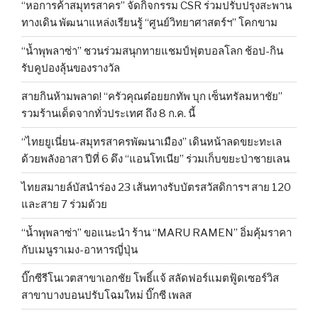
“หอการค้าสมุทรสาคร” จัดกิจกรรม CSR ร่วมปรับปรุงสะพาน
ทางเดิน พัฒนาแหล่งเรียนรู้ “ศูนย์วิทยาศาสตร์ฯ” โคกขาม
“น้ำพุพลาซ่า” ชวนร่วมสนุกทายแชมป์ฟุตบอลโลก ช้อป-กิน
รับคูปองลุ้นของรางวัล
สายกินห้ามพลาด! “ครัวคุณต๋อยยกทัพ บุก เซ็นทรัลมหาชัย”
รวมร้านเด็ดจากทั่วประเทศ ถึง 8 ก.ค. นี้
“ไทยยูเนี่ยน-สมุทรสาครพัฒนาเมือง” เดินหน้าลดขยะทะเล
ด้วยพลังอาสา ปีที่ 6 ดึง “แอนโทเนีย” ร่วมเก็บขยะป่าชายเลน
ไทยสมายล์บัสนำร่อง 23 เส้นทางรับบัตรสวัสดิการฯ สาย 120
และสาย 7 ร่วมด้วย
“น้ำพุพลาซ่า” ขอแนะนำ ร้าน “MARU RAMEN” อิ่มคุ้มราคา
กับเมนูราเมง-อาหารญี่ปุ่น
บิ๊กซีรีโนเวตสาขาเอกชัย โพธิ์แจ้ สลัดฟอร์แมตฟู้ดเซอร์วิส
สาขาบางบอนปรับโฉมใหม่ บิ๊กซี เพลส