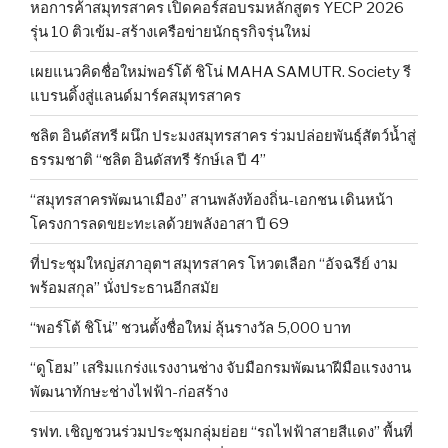
หอการค้าสมุทรสาคร เปิดคอร์สอบรมหลักสูตร YECP 2026
รุ่น 10 ติวเข้ม-สร้างเครือข่ายนักธุรกิจรุ่นใหม่
เผยแนวคิดชื่อใหม่พอร์โต้ ชิโน่ MAHA SAMUTR. Society รี
แบรนดิ้งสู่แลนด์มาร์คสมุทรสาคร
ชลิต อินดัสทรี ผนึก ประมงสมุทรสาคร ร่วมปล่อยพันธุ์สัตว์น้ำสู่
ธรรมชาติ “ชลิต อินดัสทรี รักษ์เล ปี 4”
“สมุทรสาครพัฒนาเมือง” สานพลังท้องถิ่น-เอกชน เดินหน้า
โครงการลดขยะทะเลด้วยพลังอาสา ปี 69
ที่ประชุมใหญ่สภาอุตฯ สมุทรสาคร โหวตเลือก “อัจฉรีย์ งาม
พร้อมสกุล” นั่งประธานอีกสมัย
“พอร์โต้ ชิโน่” ชวนตั้งชื่อใหม่ ลุ้นรางวัล 5,000 บาท
“ดูโฮม” เสริมแกร่งแรงงานช่าง จับมือกรมพัฒนาฝีมือแรงงาน
พัฒนาทักษะช่างไฟฟ้า-ก่อสร้าง
รฟท. เชิญชวนร่วมประชุมกลุ่มย่อย “รถไฟฟ้าสายสีแดง” พื้นที่