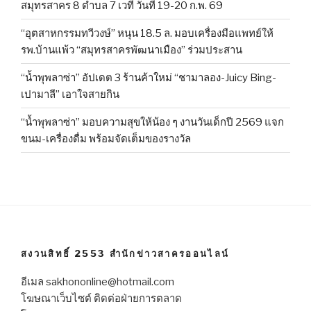
สมุทรสาคร 8 ตำบล 7 เวที วันที่ 19-20 ก.พ. 69
“อุตสาหกรรมทวีวงษ์” หนุน 18.5 ล. มอบเครื่องมือแพทย์ให้
รพ.บ้านแพ้ว “สมุทรสาครพัฒนาเมือง” ร่วมประสาน
“น้ำพุพลาซ่า” อัปเดต 3 ร้านค้าใหม่ “ชามาลอง-Juicy Bing-
เปามาลี” เอาใจสายกิน
“น้ำพุพลาซ่า” มอบความสุขให้น้อง ๆ งานวันเด็กปี 2569 แจก
ขนม-เครื่องดื่ม พร้อมจัดเต็มของรางวัล
สงวนสิทธิ์ 2553 สำนักข่าวสาครออนไลน์
อีเมล sakhononline@hotmail.com
โฆษณาเว็บไซต์ ติดต่อฝ่ายการตลาด