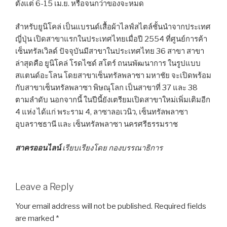
ตั้งแต่ 6-15 เม.ย. หรือจนกว่าของจะหมด
สำหรับยูนิโคล่ เป็นแบรนด์เสื้อผ้าไลฟ์สไตล์ชั้นนำจากประเทศ
ญี่ปุ่น เปิดสาขาแรกในประเทศไทยเมื่อปี 2554 ที่ศูนย์การค้า
เซ็นทรัลเวิลด์ ปัจจุบันมีสาขาในประเทศไทย 36 สาขา สาขา
ล่าสุดคือ ยูนิโคล่ โรดไซด์ สโตร์ ถนนพัฒนาการ ในรูปแบบ
สแตนด์อะโลน โดยสาขาเซ็นทรัลพลาซา มหาชัย จะเปิดพร้อม
กับสาขาเซ็นทรัลพลาซา พิษณุโลก เป็นสาขาที่ 37 และ 38
ตามลำดับ นอกจากนี้ ในปีนี้ยังเตรียมเปิดสาขาใหม่เพิ่มเติมอีก
4 แห่ง ได้แก่ พระราม 4, ลาซาลอเวนิว, เซ็นทรัลพลาซา
อุบลราชธานี และ เซ็นทรัลพลาซา นครศรีธรรมราช
สาครออนไลน์
เรียบเรียงโดย กองบรรณาธิการ
Leave a Reply
Your email address will not be published.
Required fields
are marked
*