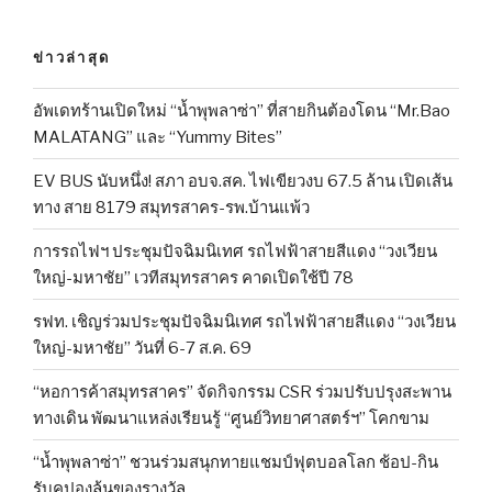
ข่าวล่าสุด
อัพเดทร้านเปิดใหม่ “น้ำพุพลาซ่า” ที่สายกินต้องโดน “Mr.Bao
MALATANG” และ “Yummy Bites”
EV BUS นับหนึ่ง! สภา อบจ.สค. ไฟเขียวงบ 67.5 ล้าน เปิดเส้น
ทาง สาย 8179 สมุทรสาคร-รพ.บ้านแพ้ว
การรถไฟฯ ประชุมปัจฉิมนิเทศ รถไฟฟ้าสายสีแดง “วงเวียน
ใหญ่-มหาชัย” เวทีสมุทรสาคร คาดเปิดใช้ปี 78
รฟท. เชิญร่วมประชุมปัจฉิมนิเทศ รถไฟฟ้าสายสีแดง “วงเวียน
ใหญ่-มหาชัย” วันที่ 6-7 ส.ค. 69
“หอการค้าสมุทรสาคร” จัดกิจกรรม CSR ร่วมปรับปรุงสะพาน
ทางเดิน พัฒนาแหล่งเรียนรู้ “ศูนย์วิทยาศาสตร์ฯ” โคกขาม
“น้ำพุพลาซ่า” ชวนร่วมสนุกทายแชมป์ฟุตบอลโลก ช้อป-กิน
รับคูปองลุ้นของรางวัล