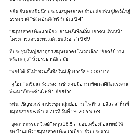
ชลิต อินดัสทรี ผนึก ประมงสมุทรสาคร ร่วมปล่อยพันธุ์สัตว์น้ำสู่
ธรรมชาติ “ชลิต อินดัสทรี รักษ์เล ปี 4”
“สมุทรสาครพัฒนาเมือง” สานพลังท้องถิ่น-เอกชน เดินหน้า
โครงการลดขยะทะเลด้วยพลังอาสา ปี 69
ที่ประชุมใหญ่สภาอุตฯ สมุทรสาคร โหวตเลือก “อัจฉรีย์ งาม
พร้อมสกุล” นั่งประธานอีกสมัย
“พอร์โต้ ชิโน่” ชวนตั้งชื่อใหม่ ลุ้นรางวัล 5,000 บาท
“ดูโฮม” เสริมแกร่งแรงงานช่าง จับมือกรมพัฒนาฝีมือแรงงาน
พัฒนาทักษะช่างไฟฟ้า-ก่อสร้าง
รฟท. เชิญชวนร่วมประชุมกลุ่มย่อย “รถไฟฟ้าสายสีแดง” พื้นที่
สมุทรสาคร 8 ตำบล 7 เวที วันที่ 19-20 ก.พ. 69
“อุตสาหกรรมทวีวงษ์” หนุน 18.5 ล. มอบเครื่องมือแพทย์ให้
รพ.บ้านแพ้ว “สมุทรสาครพัฒนาเมือง” ร่วมประสาน