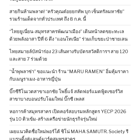
สายกินห้ามพลาด! “ครัวคุณต๋อยยกทัพ บุก เซ็นทรัลมหาชัย”
รวมร้านเด็ดจากทั่วประเทศ ถึง 8 ก.ค. นี้
“ไทยยูเนี่ยน-สมุทรสาครพัฒนาเมือง” เดินหน้าลดขยะทะเล
ด้วยพลังอาสา ปีที่ 6 ดึง “แอนโทเนีย” ร่วมเก็บขยะป่าชายเลน
ไทยสมายล์บัสนำร่อง 23 เส้นทางรับบัตรสวัสดิการฯ สาย 120
และสาย 7 ร่วมด้วย
“น้ำพุพลาซ่า” ขอแนะนำ ร้าน “MARU RAMEN” อิ่มคุ้มราคา
กับเมนูราเมง-อาหารญี่ปุ่น
บิ๊กซีรีโนเวตสาขาเอกชัย โพธิ์แจ้ สลัดฟอร์แมตฟู้ดเซอร์วิส
สาขาบางบอนปรับโฉมใหม่ บิ๊กซี เพลส
หอการค้าสมุทรสาคร เปิดคอร์สอบรมหลักสูตร YECP 2026
รุ่น 10 ติวเข้ม-สร้างเครือข่ายนักธุรกิจรุ่นใหม่
เผยแนวคิดชื่อใหม่พอร์โต้ ชิโน่ MAHA SAMUTR. Society รี
แบรนดิ้งสู่แลนด์มาร์คสมุทรสาคร