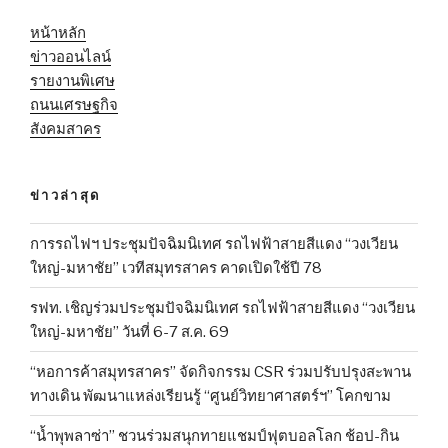
หน้าหลัก
ข่าวออนไลน์
รายงานพิเศษ
ถนนเศรษฐกิจ
สังคมสาคร
ข่าวล่าสุด
การรถไฟฯ ประชุมปัจฉิมนิเทศ รถไฟฟ้าสายสีแดง “วงเวียน
ใหญ่-มหาชัย” เวทีสมุทรสาคร คาดเปิดใช้ปี 78
รฟท. เชิญร่วมประชุมปัจฉิมนิเทศ รถไฟฟ้าสายสีแดง “วงเวียน
ใหญ่-มหาชัย” วันที่ 6-7 ส.ค. 69
“หอการค้าสมุทรสาคร” จัดกิจกรรม CSR ร่วมปรับปรุงสะพาน
ทางเดิน พัฒนาแหล่งเรียนรู้ “ศูนย์วิทยาศาสตร์ฯ” โคกขาม
“น้ำพุพลาซ่า” ชวนร่วมสนุกทายแชมป์ฟุตบอลโลก ช้อป-กิน