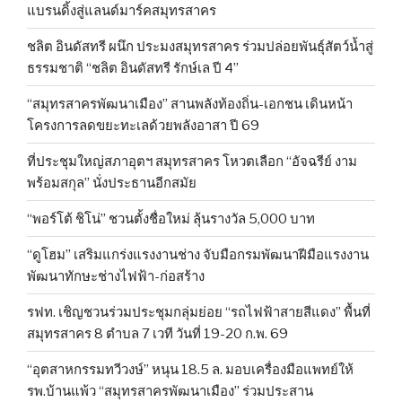
แบรนดิ้งสู่แลนด์มาร์คสมุทรสาคร
ชลิต อินดัสทรี ผนึก ประมงสมุทรสาคร ร่วมปล่อยพันธุ์สัตว์น้ำสู่
ธรรมชาติ “ชลิต อินดัสทรี รักษ์เล ปี 4”
“สมุทรสาครพัฒนาเมือง” สานพลังท้องถิ่น-เอกชน เดินหน้า
โครงการลดขยะทะเลด้วยพลังอาสา ปี 69
ที่ประชุมใหญ่สภาอุตฯ สมุทรสาคร โหวตเลือก “อัจฉรีย์ งาม
พร้อมสกุล” นั่งประธานอีกสมัย
“พอร์โต้ ชิโน่” ชวนตั้งชื่อใหม่ ลุ้นรางวัล 5,000 บาท
“ดูโฮม” เสริมแกร่งแรงงานช่าง จับมือกรมพัฒนาฝีมือแรงงาน
พัฒนาทักษะช่างไฟฟ้า-ก่อสร้าง
รฟท. เชิญชวนร่วมประชุมกลุ่มย่อย “รถไฟฟ้าสายสีแดง” พื้นที่
สมุทรสาคร 8 ตำบล 7 เวที วันที่ 19-20 ก.พ. 69
“อุตสาหกรรมทวีวงษ์” หนุน 18.5 ล. มอบเครื่องมือแพทย์ให้
รพ.บ้านแพ้ว “สมุทรสาครพัฒนาเมือง” ร่วมประสาน