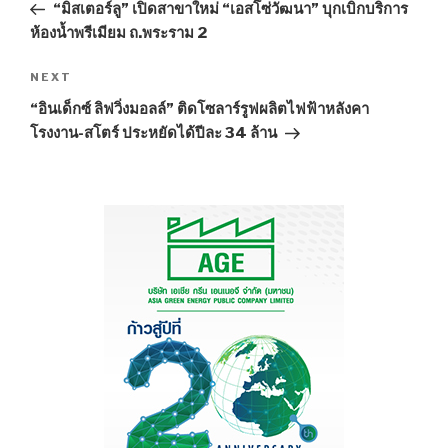
Post
“มิสเตอร์ลู” เปิดสาขาใหม่ “เอสโซ่วัฒนา” บุกเบิกบริการ
ห้องน้ำพรีเมียม ถ.พระราม 2
NEXT
Next
Post
“อินเด็กซ์ ลิฟวิ่งมอลล์” ติดโซลาร์รูฟผลิตไฟฟ้าหลังคา
โรงงาน-สโตร์ ประหยัดได้ปีละ 34 ล้าน