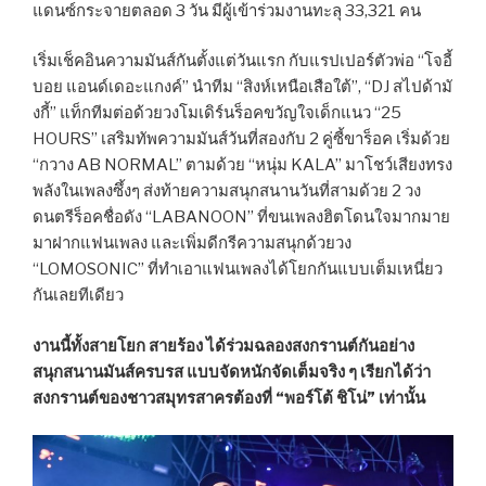
แดนซ์กระจายตลอด 3 วัน มีผู้เข้าร่วมงานทะลุ 33,321 คน
เริ่มเช็คอินความมันส์กันตั้งแต่วันแรก กับแรปเปอร์ตัวพ่อ “โจอี้
บอย แอนด์เดอะแกงค์” นำทีม “สิงห์เหนือเสือใต้”, “DJ สไปด้ามั
งกี้” แท็กทีมต่อด้วยวงโมเดิร์นร็อคขวัญใจเด็กแนว “25
HOURS” เสริมทัพความมันส์วันที่สองกับ 2 คู่ซี้ขาร็อค เริ่มด้วย
“กวาง AB NORMAL” ตามด้วย “หนุ่ม KALA” มาโชว์เสียงทรง
พลังในเพลงซึ้งๆ ส่งท้ายความสนุกสนานวันที่สามด้วย 2 วง
ดนตรีร็อคชื่อดัง “LABANOON” ที่ขนเพลงฮิตโดนใจมากมาย
มาฝากแฟนเพลง และเพิ่มดีกรีความสนุกด้วยวง
“LOMOSONIC” ที่ทำเอาแฟนเพลงได้โยกกันแบบเต็มเหนี่ยว
กันเลยทีเดียว
งานนี้ทั้งสายโยก สายร้อง ได้ร่วมฉลองสงกรานต์กันอย่าง
สนุกสนานมันส์ครบรส แบบจัดหนักจัดเต็มจริง ๆ เรียกได้ว่า
สงกรานต์ของชาวสมุทรสาครต้องที่ “พอร์โต้ ชิโน่” เท่านั้น