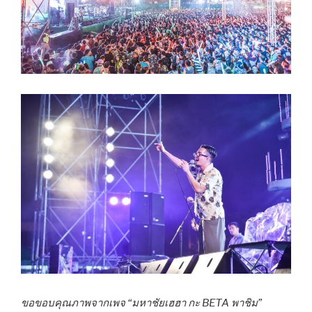
ขอขอบคุณภาพจากเพจ “มหาชัยเฮฮา กะ BETA พาชิม”