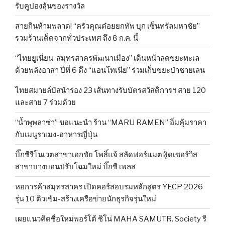
รับคูปองลุ้นของรางวัล
สายกินห้ามพลาด! “ครัวคุณต๋อยยกทัพ บุก เซ็นทรัลมหาชัย”
รวมร้านเด็ดจากทั่วประเทศ ถึง 8 ก.ค. นี้
“ไทยยูเนี่ยน-สมุทรสาครพัฒนาเมือง” เดินหน้าลดขยะทะเล
ด้วยพลังอาสา ปีที่ 6 ดึง “แอนโทเนีย” ร่วมเก็บขยะป่าชายเลน
ไทยสมายล์บัสนำร่อง 23 เส้นทางรับบัตรสวัสดิการฯ สาย 120
และสาย 7 ร่วมด้วย
“น้ำพุพลาซ่า” ขอแนะนำ ร้าน “MARU RAMEN” อิ่มคุ้มราคา
กับเมนูราเมง-อาหารญี่ปุ่น
บิ๊กซีรีโนเวตสาขาเอกชัย โพธิ์แจ้ สลัดฟอร์แมตฟู้ดเซอร์วิส
สาขาบางบอนปรับโฉมใหม่ บิ๊กซี เพลส
หอการค้าสมุทรสาคร เปิดคอร์สอบรมหลักสูตร YECP 2026
รุ่น 10 ติวเข้ม-สร้างเครือข่ายนักธุรกิจรุ่นใหม่
เผยแนวคิดชื่อใหม่พอร์โต้ ชิโน่ MAHA SAMUTR. Society รี