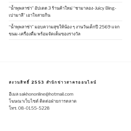
“น้ำพุพลาซ่า” อัปเดต 3 ร้านค้าใหม่ “ชามาลอง-Juicy Bing-
เปามาลี” เอาใจสายกิน
“น้ำพุพลาซ่า” มอบความสุขให้น้อง ๆ งานวันเด็กปี 2569 แจก
ขนม-เครื่องดื่ม พร้อมจัดเต็มของรางวัล
สงวนสิทธิ์ 2553 สำนักข่าวสาครออนไลน์
อีเมล sakhononline@hotmail.com
โฆษณาเว็บไซต์ ติดต่อฝ่ายการตลาด
โทร. 08-0155-5228