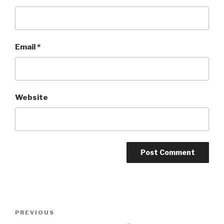
Email
*
Website
Post
PREVIOUS
Previous
navigation