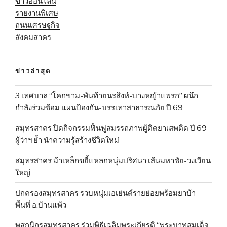
ข่าวออนไลน์
รายงานพิเศษ
ถนนเศรษฐกิจ
สังคมสาคร
ข่าวล่าสุด
3 เทศบาล “โคกขาม-พันท้ายนรสิงห์-บางหญ้าแพรก” ผนึก
กำลังร่วมซ้อม แผนป้องกัน-บรรเทาสาธารณภัย ปี 69
สมุทรสาคร ปิดกิจกรรมฟื้นฟูสมรรถภาพผู้ติดยาเสพติด ปี 69
ผู้ว่าฯ ย้ำ นำความรู้สร้างชีวิตใหม่
สมุทรสาคร ม้าเหล็กขยี้แหลกหนุ่มปริศนา เส้นมหาชัย-วงเวียน
ใหญ่
ปกครองสมุทรสาคร รวบหนุ่มเอเย่นต์รายย่อยพร้อมยาบ้า
พื้นที่ อ.บ้านแพ้ว
พสกนิกรสมุทรสาคร ร่วมพิธีเฉลิมพระเกียรติ “พระบาทสมเด็จ