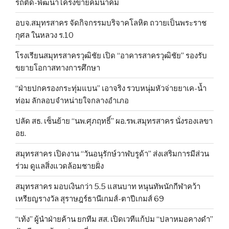
รถติด-พัฒนาโครงข่ายคมนาคม
อบจ.สมุทรสาคร จัดกิจกรรมบริจาคโลหิต ถวายเป็นพระราช
กุศล ในหลวง ร.10
โรงเรียนสมุทรสาครวุฒิชัย เปิด “อาคารสาครวุฒิชัย” รองรับ
ขยายโอกาสทางการศึกษา
“ฝ่ายปกครองกระทุ่มแบน” เอาจริง รวบหนุ่มหัวจ่ายยาเค-น้ำ
ท่อม ลักลอบจำหน่ายใจกลางอำเภอ
ปลัด สธ. เซ็นย้าย “นพ.ศุภฤทธิ์” ผอ.รพ.สมุทรสาคร นั่งรองเลขา
อย.
สมุทรสาคร เปิดงาน “วันอนุรักษ์วาฬบรูด้า” ส่งเสริมการมีส่วน
ร่วม ดูแลสิ่งแวดล้อมชายฝั่ง
สมุทรสาคร มอบเงินกว่า 5.5 แสนบาท หนุนทัพนักกีฬาคว้า
เหรียญรางวัล สุราษฎร์ธานีเกมส์-ตาปีเกมส์ 69
“เท้ง” ผู้นำฝ่ายค้าน ยกทีม สส. เปิดเวทีแก้ปม “ปลาหมอคางดำ”