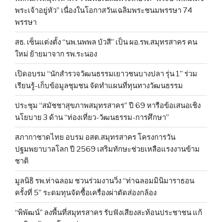
พระเจ้าอยู่หัว” เนื่องในโอกาสวันเฉลิมพระชนมพรรษา 74
พรรษา
สธ. เซ็นแต่งตั้ง “นพ.นพพล บัวสี” เป็น ผอ.รพ.สมุทรสาคร คน
ใหม่ ย้ายมาจาก รพ.ระนอง
เปิดอบรม “นักสำรวจวัฒนธรรมเยาวชนบางปลา รุ่น 1” ร่วม
เรียนรู้-เก็บข้อมูลชุมชน จัดทำแผนที่ทุนทางวัฒนธรรม
ประชุม “สมัชชาสุขภาพสมุทรสาคร” ปี 69 หารือข้อเสนอเชิง
นโยบาย 3 ด้าน “ท่องเที่ยว-วัฒนธรรม-การศึกษา”
สภากาชาดไทย อบรม อสต.สมุทรสาคร โครงการวัน
ปฐมพยาบาลโลก ปี 2569 เสริมทักษะช่วยเหลือแรงงานข้าม
ชาติ
มูลนิธิ รพ.ท่าฉลอม ชวนร่วมงานวิ่ง “ท่าฉลอมมินิมาราธอน
ครั้งที่ 5” ระดมทุนจัดซื้อเครื่องผ่าตัดส่องกล้อง
“พิพัฒน์” ลงพื้นที่สมุทรสาคร รับฟังเสียงสะท้อนประชาชน แก้