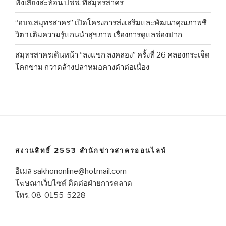
ฟังเสียงสะท้อน ปชช. ที่สมุทรสาคร
“อบจ.สมุทรสาคร” เปิดโครงการส่งเสริมและพัฒนาคุณภาพชี
วิตฯ เติมความรู้แกนนำสุขภาพ เรื่องการดูแลช่องปาก
สมุทรสาครเดินหน้า “ลงแขก ลงคลอง” ครั้งที่ 26 คลองกระเจ็ด
โคกขาม กวาดล้างปลาหมอคางดำต่อเนื่อง
สงวนสิทธิ์ 2553 สำนักข่าวสาครออนไลน์
อีเมล sakhononline@hotmail.com
โฆษณาเว็บไซต์ ติดต่อฝ่ายการตลาด
โทร. 08-0155-5228