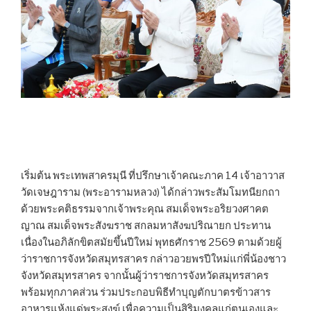
เริ่มต้น พระเทพสาครมุนี ที่ปรึกษาเจ้าคณะภาค 14 เจ้าอาวาส
วัดเจษฎาราม (พระอารามหลวง) ได้กล่าวพระสัมโมทนียกถา
ด้วยพระคติธรรมจากเจ้าพระคุณ สมเด็จพระอริยวงศาคต
ญาณ สมเด็จพระสังฆราช สกลมหาสังฆปริณายก ประทาน
เนื่องในอภิลักขิตสมัยขึ้นปีใหม่ พุทธศักราช 2569 ตามด้วยผู้
ว่าราชการจังหวัดสมุทรสาคร กล่าวอวยพรปีใหม่แก่พี่น้องชาว
จังหวัดสมุทรสาคร จากนั้นผู้ว่าราชการจังหวัดสมุทรสาคร
พร้อมทุกภาคส่วน ร่วมประกอบพิธีทำบุญตักบาตรข้าวสาร
อาหารแห้งแด่พระสงฆ์ เพื่อความเป็นสิริมงคลแก่ตนเองและ