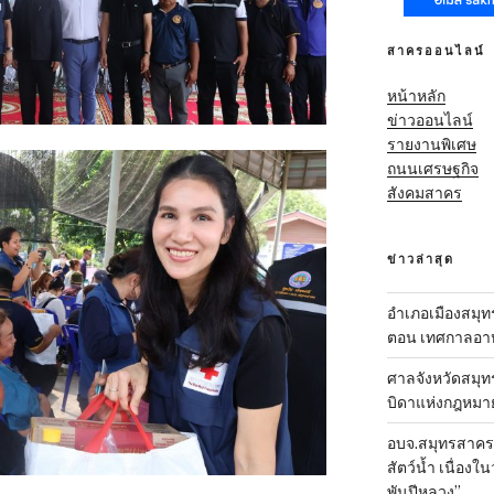
สาครออนไลน์
หน้าหลัก
ข่าวออนไลน์
รายงานพิเศษ
ถนนเศรษฐกิจ
สังคมสาคร
ข่าวล่าสุด
อำเภอเมืองสมุทร
ตอน เทศกาลอาหา
ศาลจังหวัดสมุท
บิดาแห่งกฎหมา
อบจ.สมุทรสาคร-ส
สัตว์น้ำ เนื่อ
พันปีหลวง”