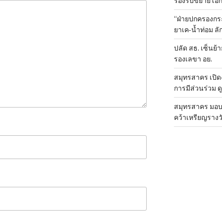
รองรับขยายโอ
“ฝ่ายปกครองกระ
ยาเค-น้ำท่อม 
ปลัด สธ. เซ็นย้า
รองเลขา อย.
สมุทรสาคร เปิดง
การมีส่วนร่วม ด
สมุทรสาคร มอบเ
คว้าเหรียญรางวั