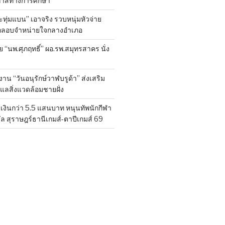
กาสทางการศึกษา
ทุ่มแบน” เอาจริง รวบหนุ่มหัวจ่าย
ลักลอบจำหน่ายใจกลางอำเภอ
ย “นพ.ศุภฤทธิ์” ผอ.รพ.สมุทรสาคร นั่ง
าน “วันอนุรักษ์วาฬบรูด้า” ส่งเสริม
ูแลสิ่งแวดล้อมชายฝั่ง
งินกว่า 5.5 แสนบาท หนุนทัพนักกีฬา
ล สุราษฎร์ธานีเกมส์-ตาปีเกมส์ 69