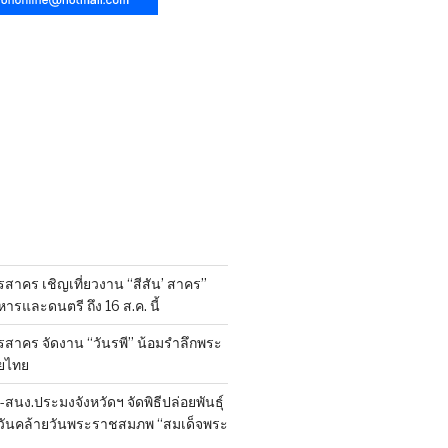
สาคร เชิญเที่ยวงาน “สีสัน’ สาคร”
รและดนตรี ถึง 16 ส.ค. นี้
รสาคร จัดงาน “วันรพี” น้อมรำลึกพระ
ยไทย
นง.ประมงจังหวัดฯ จัดพิธีปล่อยพันธุ์
งในวันคล้ายวันพระราชสมภพ “สมเด็จพระ