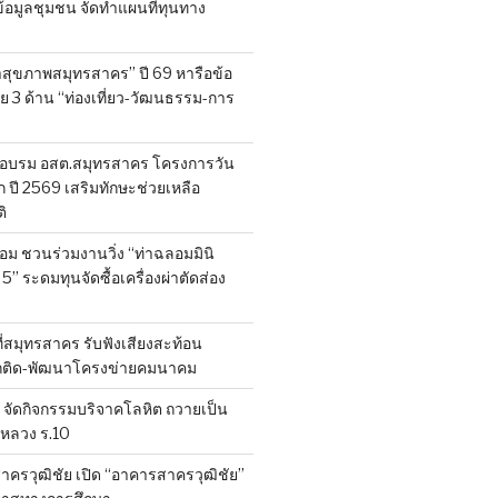
็บข้อมูลชุมชน จัดทำแผนที่ทุนทาง
สุขภาพสมุทรสาคร” ปี 69 หารือข้อ
 3 ด้าน “ท่องเที่ยว-วัฒนธรรม-การ
อบรม อสต.สมุทรสาคร โครงการวัน
ี 2569 เสริมทักษะช่วยเหลือ
ิ
ลอม ชวนร่วมงานวิ่ง “ท่าฉลอมมินิ
 5” ระดมทุนจัดซื้อเครื่องผ่าตัดส่อง
ที่สมุทรสาคร รับฟังเสียงสะท้อน
ถติด-พัฒนาโครงข่ายคมนาคม
จัดกิจกรรมบริจาคโลหิต ถวายเป็น
หลวง ร.10
าครวุฒิชัย เปิด “อาคารสาครวุฒิชัย”