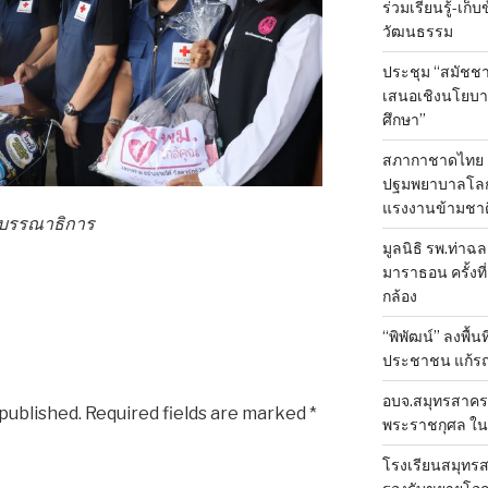
ร่วมเรียนรู้-เก
วัฒนธรรม
ประชุม “สมัชชา
เสนอเชิงนโยบาย
ศึกษา”
สภากาชาดไทย 
ปฐมพยาบาลโลก ป
แรงงานข้ามชาต
องบรรณาธิการ
มูลนิธิ รพ.ท่าฉ
มาราธอน ครั้งที่
กล้อง
“พิพัฒน์” ลงพื้น
ประชาชน แก้ร
อบจ.สมุทรสาคร 
 published.
Required fields are marked
*
พระราชกุศล ใน
โรงเรียนสมุทรส