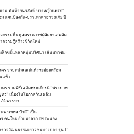
ขาม-พันท้ายนรสิงห์-บางหญ้าแพรก”
้อม แผนป้องกัน-บรรเทาสาธารณภัย ปี
ิจกรรมฟื้นฟูสมรรถภาพผู้ติดยาเสพติด
 นำความรู้สร้างชีวิตใหม่
หล็กขยี้แหลกหนุ่มปริศนา เส้นมหาชัย-
ร รวบหนุ่มเอเย่นต์รายย่อยพร้อม
้านแพ้ว
คร ร่วมพิธีเฉลิมพระเกียรติ “พระบาท
ู่หัว” เนื่องในโอกาสวันเฉลิม
74 พรรษา
 “นพ.นพพล บัวสี” เป็น
คร คนใหม่ ย้ายมาจาก รพ.ระนอง
สำรวจวัฒนธรรมเยาวชนบางปลา รุ่น 1”