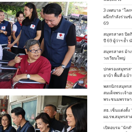
3 เทศบาล “โคก
ผนึกกำลังร่วมซ
69
สมุทรสาคร ปิดก
ปี 69 ผู้ว่าฯ ย้ำ
สมุทรสาคร ม้าเ
วงเวียนใหญ่
ปกครองสมุทรสาค
ยาบ้า พื้นที่ อ.บ
พสกนิกรสมุทรสา
สมเด็จพระเจ้าอย
พระชนมพรรษา 
สธ. เซ็นแต่งตั้ง
ผอ.รพ.สมุทรสา
เปิดอบรม “นัก