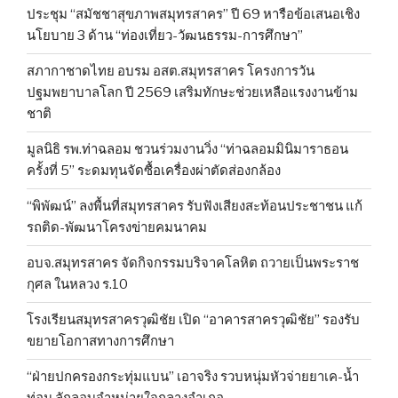
ประชุม “สมัชชาสุขภาพสมุทรสาคร” ปี 69 หารือข้อเสนอเชิง
นโยบาย 3 ด้าน “ท่องเที่ยว-วัฒนธรรม-การศึกษา”
สภากาชาดไทย อบรม อสต.สมุทรสาคร โครงการวัน
ปฐมพยาบาลโลก ปี 2569 เสริมทักษะช่วยเหลือแรงงานข้าม
ชาติ
มูลนิธิ รพ.ท่าฉลอม ชวนร่วมงานวิ่ง “ท่าฉลอมมินิมาราธอน
ครั้งที่ 5” ระดมทุนจัดซื้อเครื่องผ่าตัดส่องกล้อง
“พิพัฒน์” ลงพื้นที่สมุทรสาคร รับฟังเสียงสะท้อนประชาชน แก้
รถติด-พัฒนาโครงข่ายคมนาคม
อบจ.สมุทรสาคร จัดกิจกรรมบริจาคโลหิต ถวายเป็นพระราช
กุศล ในหลวง ร.10
โรงเรียนสมุทรสาครวุฒิชัย เปิด “อาคารสาครวุฒิชัย” รองรับ
ขยายโอกาสทางการศึกษา
“ฝ่ายปกครองกระทุ่มแบน” เอาจริง รวบหนุ่มหัวจ่ายยาเค-น้ำ