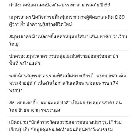
กำลังร่วมซ้อม แผนป้องกัน-บรรเทาสาธารณภัย ปี 69
สมุทรสาคร ปิดกิจกรรมฟื้นฟูสมรรถภาพผู้ติดยาเสพติด ปี 69
ผู้ว่าฯ ย้ำ นำความรู้สร้างชีวิตใหม่
สมุทรสาคร ม้าเหล็กขยี้แหลกหนุ่มปริศนา เส้นมหาชัย-วงเวียน
ใหญ่
ปกครองสมุทรสาคร รวบหนุ่มเอเย่นต์รายย่อยพร้อมยาบ้า
พื้นที่ อ.บ้านแพ้ว
พสกนิกรสมุทรสาคร ร่วมพิธีเฉลิมพระเกียรติ “พระบาทสมเด็จ
พระเจ้าอยู่หัว” เนื่องในโอกาสวันเฉลิมพระชนมพรรษา 74
พรรษา
สธ. เซ็นแต่งตั้ง “นพ.นพพล บัวสี” เป็น ผอ.รพ.สมุทรสาคร คน
ใหม่ ย้ายมาจาก รพ.ระนอง
เปิดอบรม “นักสำรวจวัฒนธรรมเยาวชนบางปลา รุ่น 1” ร่วม
เรียนรู้-เก็บข้อมูลชุมชน จัดทำแผนที่ทุนทางวัฒนธรรม