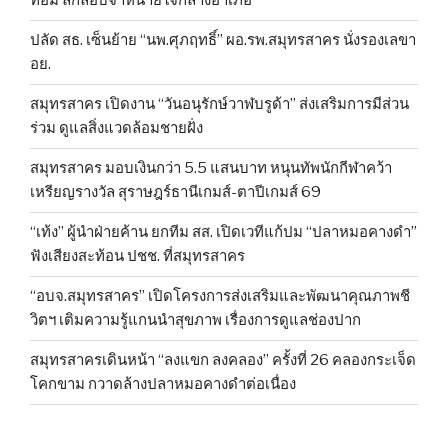
ท่อม ลักลอบจำหน่ายใจกลางอำเภอ
ปลัด สธ. เซ็นย้าย “นพ.ศุภฤทธิ์” ผอ.รพ.สมุทรสาคร นั่งรองเลขา
อย.
สมุทรสาคร เปิดงาน “วันอนุรักษ์วาฬบรูด้า” ส่งเสริมการมีส่วน
ร่วม ดูแลสิ่งแวดล้อมชายฝั่ง
สมุทรสาคร มอบเงินกว่า 5.5 แสนบาท หนุนทัพนักกีฬาคว้า
เหรียญรางวัล สุราษฎร์ธานีเกมส์-ตาปีเกมส์ 69
“เท้ง” ผู้นำฝ่ายค้าน ยกทีม สส. เปิดเวทีแก้ปม “ปลาหมอคางดำ”
ฟังเสียงสะท้อน ปชช. ที่สมุทรสาคร
“อบจ.สมุทรสาคร” เปิดโครงการส่งเสริมและพัฒนาคุณภาพชี
วิตฯ เติมความรู้แกนนำสุขภาพ เรื่องการดูแลช่องปาก
สมุทรสาครเดินหน้า “ลงแขก ลงคลอง” ครั้งที่ 26 คลองกระเจ็ด
โคกขาม กวาดล้างปลาหมอคางดำต่อเนื่อง