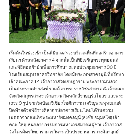
เริ่มต้นในช่วงเช้า เป็นพิธีบวงสรวง บริเวณพื้นที่ก่อสร้างอาคาร
เรียนฯ ด้านหลังอาคาร 4 จากนั้นเป็นพิธีเจริญพระพุทธมนต์
และพิธีทอดผ้าป่าเพื่อการศึกษา ณ หอประชุมอาคาร 90 ปี
โรงเรียนสมุทรสาครวิทยาลัย โดยมีพระเทพสาครมุนี ที่ปรึกษา
เจ้าคณะภาค 14 เจ้าอาวาสวัดเจษฎาราม พระอารามหลวง
เป็นประธานฝ่ายสงฆ์ ร่วมด้วย พระราชวัชรสาครคณี เจ้าคณะ
จังหวัดสมุทรสาคร เจ้าอาวาสวัดหลักสี่ราษฎร์สโมสร และพระ
เถระ 9 รูป จากวัดป้อมวิเชียรโชติการาม เจริญพระพุทธมนต์
ปิดท้ายด้วยพิธีวางศิลาฤกษ์อาคารเรียน โดยได้รับความ
เมตตาจากสมเด็จพระมหารัชมงคลมุนี (ธงชัย ธมฺมธโช) เจ้า
คณะใหญ่หนกลาง กรรมการมหาเถรสมาคม
ผู้ช่วยเจ้าอาวาส
วัดไตรมิตรวิทยารามวรวิหาร เป็นประธานการวางศิลาฤกษ์