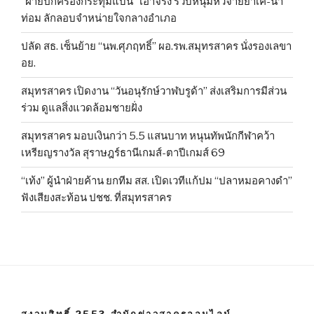
“ฝ่ายปกครองกระทุ่มแบน” เอาจริง รวบหนุ่มหัวจ่ายยาเค-น้ำ
ท่อม ลักลอบจำหน่ายใจกลางอำเภอ
ปลัด สธ. เซ็นย้าย “นพ.ศุภฤทธิ์” ผอ.รพ.สมุทรสาคร นั่งรองเลขา
อย.
สมุทรสาคร เปิดงาน “วันอนุรักษ์วาฬบรูด้า” ส่งเสริมการมีส่วน
ร่วม ดูแลสิ่งแวดล้อมชายฝั่ง
สมุทรสาคร มอบเงินกว่า 5.5 แสนบาท หนุนทัพนักกีฬาคว้า
เหรียญรางวัล สุราษฎร์ธานีเกมส์-ตาปีเกมส์ 69
“เท้ง” ผู้นำฝ่ายค้าน ยกทีม สส. เปิดเวทีแก้ปม “ปลาหมอคางดำ”
ฟังเสียงสะท้อน ปชช. ที่สมุทรสาคร
สงวนสิทธิ์ 2553 สำนักข่าวสาครออนไลน์