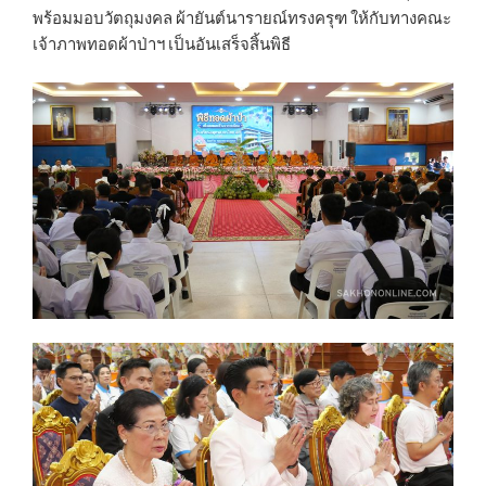
พร้อมมอบวัตถุมงคล ผ้ายันต์นารายณ์ทรงครุฑ ให้กับทางคณะ
เจ้าภาพทอดผ้าป่าฯ เป็นอันเสร็จสิ้นพิธี