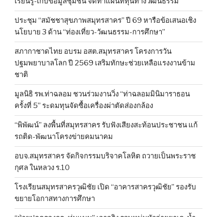
เรียนรู้-เก็บข้อมูลชุมชน จัดทำแผนที่ทุนทางวัฒนธรรม
ประชุม “สมัชชาสุขภาพสมุทรสาคร” ปี 69 หารือข้อเสนอเชิง
นโยบาย 3 ด้าน “ท่องเที่ยว-วัฒนธรรม-การศึกษา”
สภากาชาดไทย อบรม อสต.สมุทรสาคร โครงการวัน
ปฐมพยาบาลโลก ปี 2569 เสริมทักษะช่วยเหลือแรงงานข้าม
ชาติ
มูลนิธิ รพ.ท่าฉลอม ชวนร่วมงานวิ่ง “ท่าฉลอมมินิมาราธอน
ครั้งที่ 5” ระดมทุนจัดซื้อเครื่องผ่าตัดส่องกล้อง
“พิพัฒน์” ลงพื้นที่สมุทรสาคร รับฟังเสียงสะท้อนประชาชน แก้
รถติด-พัฒนาโครงข่ายคมนาคม
อบจ.สมุทรสาคร จัดกิจกรรมบริจาคโลหิต ถวายเป็นพระราช
กุศล ในหลวง ร.10
โรงเรียนสมุทรสาครวุฒิชัย เปิด “อาคารสาครวุฒิชัย” รองรับ
ขยายโอกาสทางการศึกษา