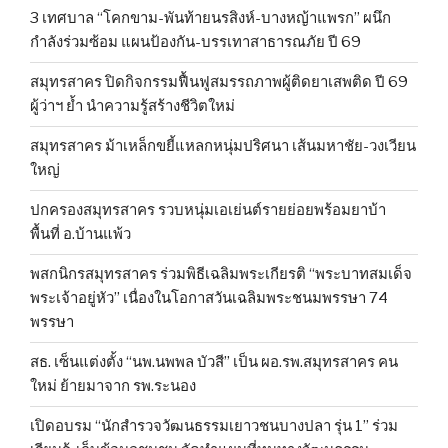
3 เทศบาล “โคกขาม-พันท้ายนรสิงห์-บางหญ้าแพรก” ผนึก
กำลังร่วมซ้อม แผนป้องกัน-บรรเทาสาธารณภัย ปี 69
สมุทรสาคร ปิดกิจกรรมฟื้นฟูสมรรถภาพผู้ติดยาเสพติด ปี 69
ผู้ว่าฯ ย้ำ นำความรู้สร้างชีวิตใหม่
สมุทรสาคร ม้าเหล็กขยี้แหลกหนุ่มปริศนา เส้นมหาชัย-วงเวียน
ใหญ่
ปกครองสมุทรสาคร รวบหนุ่มเอเย่นต์รายย่อยพร้อมยาบ้า
พื้นที่ อ.บ้านแพ้ว
พสกนิกรสมุทรสาคร ร่วมพิธีเฉลิมพระเกียรติ “พระบาทสมเด็จ
พระเจ้าอยู่หัว” เนื่องในโอกาสวันเฉลิมพระชนมพรรษา 74
พรรษา
สธ. เซ็นแต่งตั้ง “นพ.นพพล บัวสี” เป็น ผอ.รพ.สมุทรสาคร คน
ใหม่ ย้ายมาจาก รพ.ระนอง
เปิดอบรม “นักสำรวจวัฒนธรรมเยาวชนบางปลา รุ่น 1” ร่วม