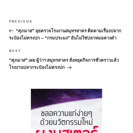
Post
PREVIOUS
Previous
navigation
Post
“ศุภมาส” ลุยตรวจโรงงานสมุทรสาคร ติดตามเรื่องปลาก
ระป๋องไม่ตรงปก – “กรมประมง” ยันไม่ใช่ปลาหมอคางดำ
NEXT
Next
Post
“ศุภมาส” เผย ผู้ว่าฯ สมุทรสาคร สั่งหยุดกิจการชั่วคราวแล้ว
โรงงานปลากระป๋องไม่ตรงปก