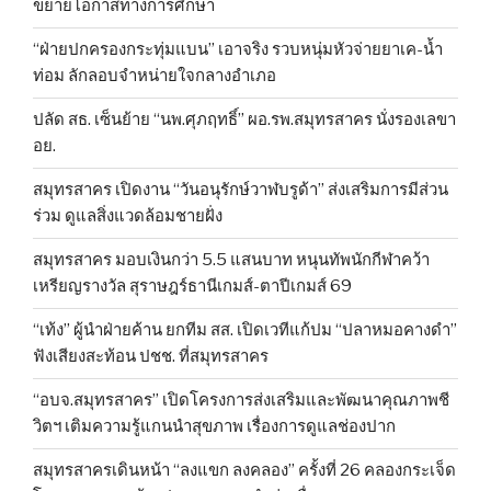
ขยายโอกาสทางการศึกษา
“ฝ่ายปกครองกระทุ่มแบน” เอาจริง รวบหนุ่มหัวจ่ายยาเค-น้ำ
ท่อม ลักลอบจำหน่ายใจกลางอำเภอ
ปลัด สธ. เซ็นย้าย “นพ.ศุภฤทธิ์” ผอ.รพ.สมุทรสาคร นั่งรองเลขา
อย.
สมุทรสาคร เปิดงาน “วันอนุรักษ์วาฬบรูด้า” ส่งเสริมการมีส่วน
ร่วม ดูแลสิ่งแวดล้อมชายฝั่ง
สมุทรสาคร มอบเงินกว่า 5.5 แสนบาท หนุนทัพนักกีฬาคว้า
เหรียญรางวัล สุราษฎร์ธานีเกมส์-ตาปีเกมส์ 69
“เท้ง” ผู้นำฝ่ายค้าน ยกทีม สส. เปิดเวทีแก้ปม “ปลาหมอคางดำ”
ฟังเสียงสะท้อน ปชช. ที่สมุทรสาคร
“อบจ.สมุทรสาคร” เปิดโครงการส่งเสริมและพัฒนาคุณภาพชี
วิตฯ เติมความรู้แกนนำสุขภาพ เรื่องการดูแลช่องปาก
สมุทรสาครเดินหน้า “ลงแขก ลงคลอง” ครั้งที่ 26 คลองกระเจ็ด