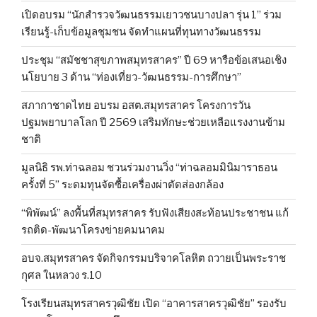
เปิดอบรม “นักสำรวจวัฒนธรรมเยาวชนบางปลา รุ่น 1” ร่วม
เรียนรู้-เก็บข้อมูลชุมชน จัดทำแผนที่ทุนทางวัฒนธรรม
ประชุม “สมัชชาสุขภาพสมุทรสาคร” ปี 69 หารือข้อเสนอเชิง
นโยบาย 3 ด้าน “ท่องเที่ยว-วัฒนธรรม-การศึกษา”
สภากาชาดไทย อบรม อสต.สมุทรสาคร โครงการวัน
ปฐมพยาบาลโลก ปี 2569 เสริมทักษะช่วยเหลือแรงงานข้าม
ชาติ
มูลนิธิ รพ.ท่าฉลอม ชวนร่วมงานวิ่ง “ท่าฉลอมมินิมาราธอน
ครั้งที่ 5” ระดมทุนจัดซื้อเครื่องผ่าตัดส่องกล้อง
“พิพัฒน์” ลงพื้นที่สมุทรสาคร รับฟังเสียงสะท้อนประชาชน แก้
รถติด-พัฒนาโครงข่ายคมนาคม
อบจ.สมุทรสาคร จัดกิจกรรมบริจาคโลหิต ถวายเป็นพระราช
กุศล ในหลวง ร.10
โรงเรียนสมุทรสาครวุฒิชัย เปิด “อาคารสาครวุฒิชัย” รองรับ