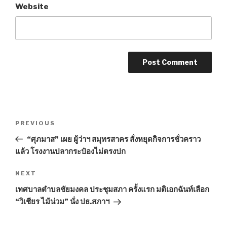
Website
Post
PREVIOUS
Previous
navigation
Post
“ศุภมาส” เผย ผู้ว่าฯ สมุทรสาคร สั่งหยุดกิจการชั่วคราว
แล้ว โรงงานปลากระป๋องไม่ตรงปก
NEXT
Next
Post
เทศบาลตำบลชัยมงคล ประชุมสภา ครั้งแรก มติเอกฉันท์เลือก
“วิเชียร ไม้น่วม” นั่ง ปธ.สภาฯ