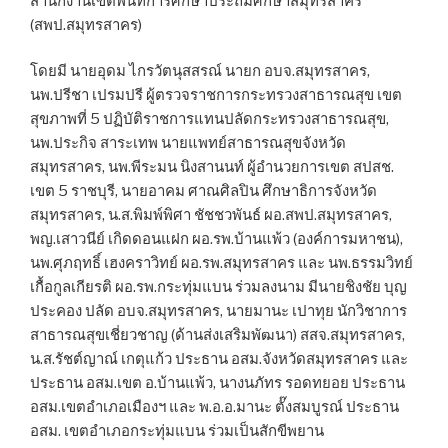
สำนักงานเขตพื้นที่การศึกษาประถมศึกษาสมุทรสาคร
(สพป.สมุทรสาคร)
โดยมี นายอุดม ไกรวัตนุสสรณ์ นายก อบจ.สมุทรสาคร,
นพ.ปรีชา เปรมปรี ผู้ตรวจราชการกระทรวงสาธารณสุข เขต
สุขภาพที่ 5 ปฏิบัติราชการแทนปลัดกระทรวงสาธารณสุข,
นพ.ประกิจ สาระเทพ นายแพทย์สาธารณสุขจังหวัด
สมุทรสาคร, นพ.พีระมน นิงสานนท์ ผู้อำนวยการเขต สปสช.
เขต 5 ราชบุรี, นายอาคม ศาณศิลปิน ศึกษาธิการจังหวัด
สมุทรสาคร, น.ส.พิมพ์พิศา ชัชชวพันธ์ ผอ.สพป.สมุทรสาคร,
พญ.เสาวนีย์ เกิดดอนแฝก ผอ.รพ.บ้านแพ้ว (องค์การมหาชน),
นพ.ศุภฤทธิ์ เฮงคราวิทย์ ผอ.รพ.สมุทรสาคร และ นพ.ธรรมวิทย์
เกื้อกูลเกียรติ ผอ.รพ.กระทุ่มแบน ร่วมลงนาม มีนายชิงชัย บุญ
ประคอง ปลัด อบจ.สมุทรสาคร, นายมานะ เปาทุย นักวิชาการ
สาธารณสุขเชี่ยวชาญ (ด้านส่งเสริมพัฒนา) สสจ.สมุทรสาคร,
น.ส.รัชต์ญาณ์ เกตุแก้ว ประธาน อสม.จังหวัดสมุทรสาคร และ
ประธาน อสม.เขต อ.บ้านแพ้ว, นางนภัทร รอดทยอย ประธาน
อสม.เขตอำเภอเมืองฯ และ พ.อ.อ.มานะ ตั๊งสมบูรณ์ ประธาน
อสม. เขตอำเภอกระทุ่มแบน ร่วมเป็นสักขีพยาน