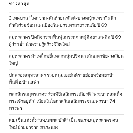
ข่าวล่าสุด
3 เทศบาล “โคกขาม-พันท้ายนรสิงห์-บางหญ้าแพรก” ผนึก
กำลังร่วมซ้อม แผนป้องกัน-บรรเทาสาธารณภัย ปี 69
สมุทรสาคร ปิดกิจกรรมฟื้นฟูสมรรถภาพผู้ติดยาเสพติด ปี 69
ผู้ว่าฯ ย้ำ นำความรู้สร้างชีวิตใหม่
สมุทรสาคร ม้าเหล็กขยี้แหลกหนุ่มปริศนา เส้นมหาชัย-วงเวียน
ใหญ่
ปกครองสมุทรสาคร รวบหนุ่มเอเย่นต์รายย่อยพร้อมยาบ้า
พื้นที่ อ.บ้านแพ้ว
พสกนิกรสมุทรสาคร ร่วมพิธีเฉลิมพระเกียรติ “พระบาทสมเด็จ
พระเจ้าอยู่หัว” เนื่องในโอกาสวันเฉลิมพระชนมพรรษา 74
พรรษา
สธ. เซ็นแต่งตั้ง “นพ.นพพล บัวสี” เป็น ผอ.รพ.สมุทรสาคร คน
ใหม่ ย้ายมาจาก รพ.ระนอง