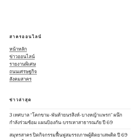
สาครออนไลน์
หน้าหลัก
ข่าวออนไลน์
รายงานพิเศษ
ถนนเศรษฐกิจ
สังคมสาคร
ข่าวล่าสุด
3 เทศบาล “โคกขาม-พันท้ายนรสิงห์-บางหญ้าแพรก” ผนึก
กำลังร่วมซ้อม แผนป้องกัน-บรรเทาสาธารณภัย ปี 69
สมุทรสาคร ปิดกิจกรรมฟื้นฟูสมรรถภาพผู้ติดยาเสพติด ปี 69