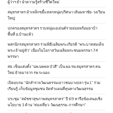
ผู้ว่าฯ ย้ำ นำความรู้สร้างชีวิตใหม่
สมุทรสาคร ม้าเหล็กขยี้แหลกหนุ่มปริศนา เส้นมหาชัย-วงเวียน
ใหญ่
ปกครองสมุทรสาคร รวบหนุ่มเอเย่นต์รายย่อยพร้อมยาบ้า
พื้นที่ อ.บ้านแพ้ว
พสกนิกรสมุทรสาคร ร่วมพิธีเฉลิมพระเกียรติ “พระบาทสมเด็จ
พระเจ้าอยู่หัว” เนื่องในโอกาสวันเฉลิมพระชนมพรรษา 74
พรรษา
สธ. เซ็นแต่งตั้ง “นพ.นพพล บัวสี” เป็น ผอ.รพ.สมุทรสาคร คน
ใหม่ ย้ายมาจาก รพ.ระนอง
เปิดอบรม “นักสำรวจวัฒนธรรมเยาวชนบางปลา รุ่น 1” ร่วม
เรียนรู้-เก็บข้อมูลชุมชน จัดทำแผนที่ทุนทางวัฒนธรรม
ประชุม “สมัชชาสุขภาพสมุทรสาคร” ปี 69 หารือข้อเสนอเชิง
นโยบาย 3 ด้าน “ท่องเที่ยว-วัฒนธรรม-การศึกษา”