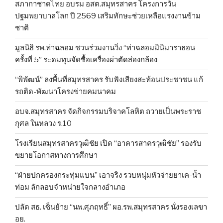
สภากาชาดไทย อบรม อสต.สมุทรสาคร โครงการวัน
ปฐมพยาบาลโลก ปี 2569 เสริมทักษะช่วยเหลือแรงงานข้าม
ชาติ
มูลนิธิ รพ.ท่าฉลอม ชวนร่วมงานวิ่ง “ท่าฉลอมมินิมาราธอน
ครั้งที่ 5” ระดมทุนจัดซื้อเครื่องผ่าตัดส่องกล้อง
“พิพัฒน์” ลงพื้นที่สมุทรสาคร รับฟังเสียงสะท้อนประชาชน แก้
รถติด-พัฒนาโครงข่ายคมนาคม
อบจ.สมุทรสาคร จัดกิจกรรมบริจาคโลหิต ถวายเป็นพระราช
กุศล ในหลวง ร.10
โรงเรียนสมุทรสาครวุฒิชัย เปิด “อาคารสาครวุฒิชัย” รองรับ
ขยายโอกาสทางการศึกษา
“ฝ่ายปกครองกระทุ่มแบน” เอาจริง รวบหนุ่มหัวจ่ายยาเค-น้ำ
ท่อม ลักลอบจำหน่ายใจกลางอำเภอ
ปลัด สธ. เซ็นย้าย “นพ.ศุภฤทธิ์” ผอ.รพ.สมุทรสาคร นั่งรองเลขา
อย.