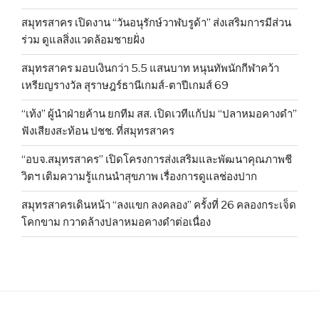
สมุทรสาคร เปิดงาน “วันอนุรักษ์วาฬบรูด้า” ส่งเสริมการมีส่วน
ร่วม ดูแลสิ่งแวดล้อมชายฝั่ง
สมุทรสาคร มอบเงินกว่า 5.5 แสนบาท หนุนทัพนักกีฬาคว้า
เหรียญรางวัล สุราษฎร์ธานีเกมส์-ตาปีเกมส์ 69
“เท้ง” ผู้นำฝ่ายค้าน ยกทีม สส. เปิดเวทีแก้ปม “ปลาหมอคางดำ”
ฟังเสียงสะท้อน ปชช. ที่สมุทรสาคร
“อบจ.สมุทรสาคร” เปิดโครงการส่งเสริมและพัฒนาคุณภาพชี
วิตฯ เติมความรู้แกนนำสุขภาพ เรื่องการดูแลช่องปาก
สมุทรสาครเดินหน้า “ลงแขก ลงคลอง” ครั้งที่ 26 คลองกระเจ็ด
โคกขาม กวาดล้างปลาหมอคางดำต่อเนื่อง