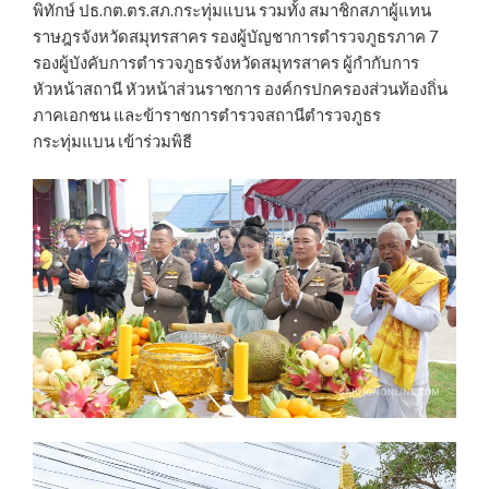
พิทักษ์ ปธ.กต.ตร.สภ.กระทุ่มแบน รวมทั้ง สมาชิกสภาผู้แทน
ราษฎรจังหวัดสมุทรสาคร รองผู้บัญชาการตำรวจภูธรภาค 7
รองผู้บังคับการตำรวจภูธรจังหวัดสมุทรสาคร ผู้กำกับการ
หัวหน้าสถานี หัวหน้าส่วนราชการ องค์กรปกครองส่วนท้องถิ่น
ภาคเอกชน และข้าราชการตำรวจสถานีตำรวจภูธร
กระทุ่มแบน เข้าร่วมพิธี