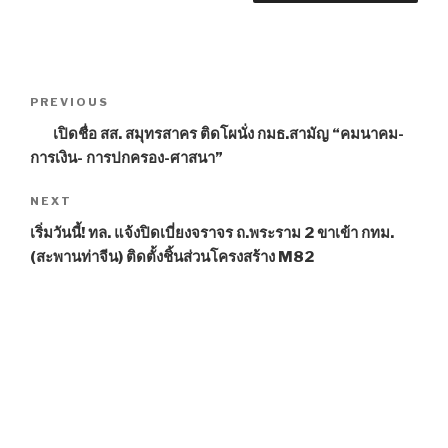
Post
PREVIOUS
Previous
navigation
Post
เปิดชื่อ สส. สมุทรสาคร ติดโผนั่ง กมธ.สามัญ “คมนาคม-
การเงิน- การปกครอง-ศาสนา”
NEXT
Next
Post
เริ่มวันนี้! ทล. แจ้งปิดเบี่ยงจราจร ถ.พระราม 2 ขาเข้า กทม.
(สะพานท่าจีน) ติดตั้งชิ้นส่วนโครงสร้าง M82