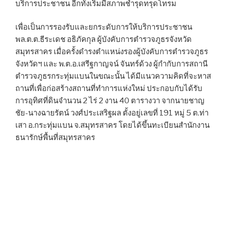
บริการประชาชน อีกทั้งเริ่มมีสภาพชำรุดทรุดโทรม
เพื่อเป็นการรองรับและยกระดับการให้บริการประชาชน
พล.ต.ต.ธีระเดช อธิภัคกุล ผู้บังคับการตำรวจภูธรจังหวัด
สมุทรสาคร เมื่อครั้งดำรงตำแหน่งรองผู้บังคับการตำรวจภูธร
จังหวัดฯ และ พ.ต.อ.เสรีฐกาญจน์ จันทร์ด้วง ผู้กำกับการสถานี
ตำรวจภูธรกระทุ่มแบนในขณะนั้น ได้มีแนวความคิดที่จะหาส
ถานที่เพื่อก่อสร้างสถานที่ทำการแห่งใหม่ ประกอบกับได้รับ
การอุทิศที่ดินจำนวน 2 ไร่ 2 งาน 40 ตารางวา จากนายชาญ
ชัย-นางฉายรัตน์ วงศ์ประเสริฐผล ตั้งอยู่เลขที่ 191 หมู่ 5 ต.ท่า
เสา อ.กระทุ่มแบน จ.สมุทรสาคร โดยได้ขึ้นทะเบียนสำนักงาน
ธนารักษ์พื้นที่สมุทรสาคร