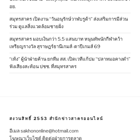
อย.
สมุทรสาคร เปิดงาน “วันอนุรักษ์วาฬบรูด้า” ส่งเสริมการมีส่วน
ร่วม ดูแลสิ่งแวดล้อมชายฝั่ง
สมุทรสาคร มอบเงินกว่า 5.5 แสนบาท หนุนทัพนักกีฬาคว้า
เหรียญรางวัล สุราษฎร์ธานีเกมส์-ตาปีเกมส์ 69
“เท้ง” ผู้นำฝ่ายค้าน ยกทีม สส. เปิดเวทีแก้ปม “ปลาหมอคางดำ”
ฟังเสียงสะท้อน ปชช. ที่สมุทรสาคร
สงวนสิทธิ์ 2553 สำนักข่าวสาครออนไลน์
อีเมล sakhononline@hotmail.com
โฆษณาเว็บไซต์ ติดต่อฝ่ายการตลาด