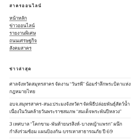
สาครออนไลน์
หน้าหลัก
ข่าวออนไลน์
รายงานพิเศษ
ถนนเศรษฐกิจ
สังคมสาคร
ข่าวล่าสุด
ศาลจังหวัดสมุทรสาคร จัดงาน “วันรพี” น้อมรำลึกพระบิดาแห่ง
กฎหมายไทย
อบจ.สมุทรสาคร-สนง.ประมงจังหวัดฯ จัดพิธีปล่อยพันธุ์สัตว์น้ำ
เนื่องในวันคล้ายวันพระราชสมภพ “สมเด็จพระพันปีหลวง”
3 เทศบาล “โคกขาม-พันท้ายนรสิงห์-บางหญ้าแพรก” ผนึก
กำลังร่วมซ้อม แผนป้องกัน-บรรเทาสาธารณภัย ปี 69