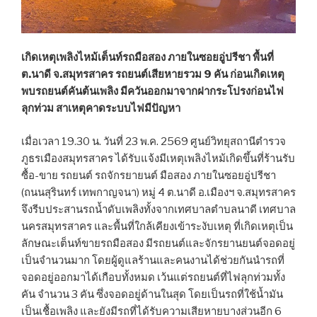
เกิดเหตุเพลิงไหม้เต็นท์รถมือสอง ภายในซอยอู่ปรีชา พื้นที่
ต.นาดี จ.สมุทรสาคร รถยนต์เสียหายรวม 9 คัน ก่อนเกิดเหตุ
พบรถยนต์คันต้นเพลิง มีควันออกมาจากฝากระโปรงก่อนไฟ
ลุกท่วม สาเหตุคาดระบบไฟมีปัญหา
เมื่อเวลา 19.30 น. วันที่ 23 พ.ค. 2569 ศูนย์วิทยุสถานีตำรวจ
ภูธรเมืองสมุทรสาคร ได้รับแจ้งมีเหตุเพลิงไหม้เกิดขึ้นที่ร้านรับ
ซื้อ-ขาย รถยนต์ รถจักรยายนต์ มือสอง ภายในซอยอู่ปรีชา
(ถนนสุรินทร์ เทพกาญจนา) หมู่ 4 ต.นาดี อ.เมืองฯ จ.สมุทรสาคร
จึงรีบประสานรถน้ำดับเพลิงทั้งจากเทศบาลตำบลนาดี เทศบาล
นครสมุทรสาคร และพื้นที่ใกล้เคียงเข้าระงับเหตุ ที่เกิดเหตุเป็น
ลักษณะเต็นท์ขายรถมือสอง มีรถยนต์และจักรยานยนต์จอดอยู่
เป็นจำนวนมาก โดยผู้ดูแลร้านและคนงานได้ช่วยกันนำรถที่
จอดอยู่ออกมาได้เกือบทั้งหมด เว้นแต่รถยนต์ที่ไฟลุกท่วมทั้ง
คัน จำนวน 3 คัน ซึ่งจอดอยู่ด้านในสุด โดยเป็นรถที่ใช้น้ำมัน
เป็นเชื้อเพลิง และยังมีรถที่ได้รับความเสียหายบางส่วนอีก 6