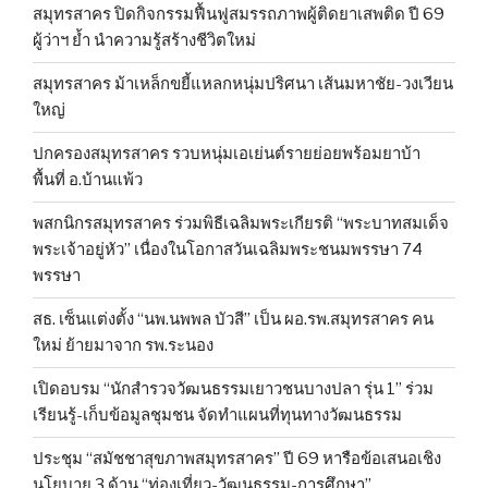
สมุทรสาคร ปิดกิจกรรมฟื้นฟูสมรรถภาพผู้ติดยาเสพติด ปี 69
ผู้ว่าฯ ย้ำ นำความรู้สร้างชีวิตใหม่
สมุทรสาคร ม้าเหล็กขยี้แหลกหนุ่มปริศนา เส้นมหาชัย-วงเวียน
ใหญ่
ปกครองสมุทรสาคร รวบหนุ่มเอเย่นต์รายย่อยพร้อมยาบ้า
พื้นที่ อ.บ้านแพ้ว
พสกนิกรสมุทรสาคร ร่วมพิธีเฉลิมพระเกียรติ “พระบาทสมเด็จ
พระเจ้าอยู่หัว” เนื่องในโอกาสวันเฉลิมพระชนมพรรษา 74
พรรษา
สธ. เซ็นแต่งตั้ง “นพ.นพพล บัวสี” เป็น ผอ.รพ.สมุทรสาคร คน
ใหม่ ย้ายมาจาก รพ.ระนอง
เปิดอบรม “นักสำรวจวัฒนธรรมเยาวชนบางปลา รุ่น 1” ร่วม
เรียนรู้-เก็บข้อมูลชุมชน จัดทำแผนที่ทุนทางวัฒนธรรม
ประชุม “สมัชชาสุขภาพสมุทรสาคร” ปี 69 หารือข้อเสนอเชิง
นโยบาย 3 ด้าน “ท่องเที่ยว-วัฒนธรรม-การศึกษา”