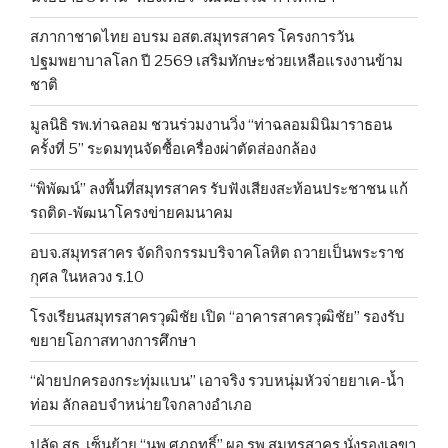
สภากาชาดไทย อบรม อสต.สมุทรสาคร โครงการวัน
ปฐมพยาบาลโลก ปี 2569 เสริมทักษะช่วยเหลือแรงงานข้าม
ชาติ
มูลนิธิ รพ.ท่าฉลอม ชวนร่วมงานวิ่ง “ท่าฉลอมมินิมาราธอน
ครั้งที่ 5” ระดมทุนจัดซื้อเครื่องผ่าตัดส่องกล้อง
“พิพัฒน์” ลงพื้นที่สมุทรสาคร รับฟังเสียงสะท้อนประชาชน แก้
รถติด-พัฒนาโครงข่ายคมนาคม
อบจ.สมุทรสาคร จัดกิจกรรมบริจาคโลหิต ถวายเป็นพระราช
กุศล ในหลวง ร.10
โรงเรียนสมุทรสาครวุฒิชัย เปิด “อาคารสาครวุฒิชัย” รองรับ
ขยายโอกาสทางการศึกษา
“ฝ่ายปกครองกระทุ่มแบน” เอาจริง รวบหนุ่มหัวจ่ายยาเค-น้ำ
ท่อม ลักลอบจำหน่ายใจกลางอำเภอ
ปลัด สธ. เซ็นย้าย “นพ.ศุภฤทธิ์” ผอ.รพ.สมุทรสาคร นั่งรองเลขา