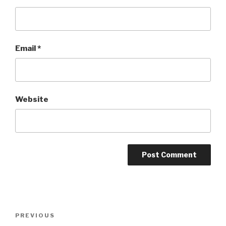
Email
*
Website
Post
PREVIOUS
Previous
navigation