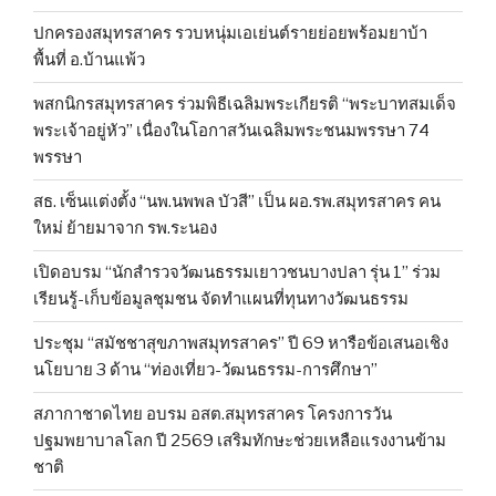
ปกครองสมุทรสาคร รวบหนุ่มเอเย่นต์รายย่อยพร้อมยาบ้า
พื้นที่ อ.บ้านแพ้ว
พสกนิกรสมุทรสาคร ร่วมพิธีเฉลิมพระเกียรติ “พระบาทสมเด็จ
พระเจ้าอยู่หัว” เนื่องในโอกาสวันเฉลิมพระชนมพรรษา 74
พรรษา
สธ. เซ็นแต่งตั้ง “นพ.นพพล บัวสี” เป็น ผอ.รพ.สมุทรสาคร คน
ใหม่ ย้ายมาจาก รพ.ระนอง
เปิดอบรม “นักสำรวจวัฒนธรรมเยาวชนบางปลา รุ่น 1” ร่วม
เรียนรู้-เก็บข้อมูลชุมชน จัดทำแผนที่ทุนทางวัฒนธรรม
ประชุม “สมัชชาสุขภาพสมุทรสาคร” ปี 69 หารือข้อเสนอเชิง
นโยบาย 3 ด้าน “ท่องเที่ยว-วัฒนธรรม-การศึกษา”
สภากาชาดไทย อบรม อสต.สมุทรสาคร โครงการวัน
ปฐมพยาบาลโลก ปี 2569 เสริมทักษะช่วยเหลือแรงงานข้าม
ชาติ