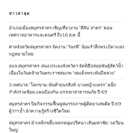
ข่าวล่าสุด
อำเภอเมืองสมุทรสาคร เชิญเที่ยวงาน “สีสัน’ สาคร” ตอน
เทศกาลอาหารและดนตรี ถึง 16 ส.ค. นี้
ศาลจังหวัดสมุทรสาคร จัดงาน “วันรพี” น้อมรำลึกพระบิดาแห่ง
กฎหมายไทย
อบจ.สมุทรสาคร-สนง.ประมงจังหวัดฯ จัดพิธีปล่อยพันธุ์สัตว์น้ำ
เนื่องในวันคล้ายวันพระราชสมภพ “สมเด็จพระพันปีหลวง”
3 เทศบาล “โคกขาม-พันท้ายนรสิงห์-บางหญ้าแพรก” ผนึก
กำลังร่วมซ้อม แผนป้องกัน-บรรเทาสาธารณภัย ปี 69
สมุทรสาคร ปิดกิจกรรมฟื้นฟูสมรรถภาพผู้ติดยาเสพติด ปี 69
ผู้ว่าฯ ย้ำ นำความรู้สร้างชีวิตใหม่
สมุทรสาคร ม้าเหล็กขยี้แหลกหนุ่มปริศนา เส้นมหาชัย-วงเวียน
ใหญ่