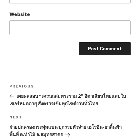
Website
Post
PREVIOUS
Previous
navigation
Post
เผยผลสอบ “เครนถล่มพระราม 2” อิตาเลียนไทยแสบใบ
เซอร์หมดอายุ สั่งตรวจเข้มทุกไซต์งานทั่วไทย
NEXT
Next
Post
ฝ่ายปกครองกระทุ่มแบน บุกรวบหัวจ่าย เฮโรอีน-ยาลิ้นฟ้า
พื้นที่ ต.ท่าไม้ จ.สมุทรสาคร