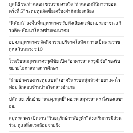
มูลนิธิ รพ.ท่าฉลอม ชวนร่วมงานวิ่ง “ท่าฉลอมมินิมาราธอน
ครั้งที่ 5” ระดมทุนจัดซื้อเครื่องผ่าตัดส่องกล้อง
“พิพัฒน์” ลงพื้นที่สมุทรสาคร รับฟังเสียงสะท้อนประชาชน แก้
รถติด-พัฒนาโครงข่ายคมนาคม
อบจ.สมุทรสาคร จัดกิจกรรมบริจาคโลหิต ถวายเป็นพระราช
กุศล ในหลวง ร.10
โรงเรียนสมุทรสาครวุฒิชัย เปิด “อาคารสาครวุฒิชัย” รองรับ
ขยายโอกาสทางการศึกษา
“ฝ่ายปกครองกระทุ่มแบน” เอาจริง รวบหนุ่มหัวจ่ายยาเค-น้ำ
ท่อม ลักลอบจำหน่ายใจกลางอำเภอ
ปลัด สธ. เซ็นย้าย “นพ.ศุภฤทธิ์” ผอ.รพ.สมุทรสาคร นั่งรองเลขา
อย.
สมุทรสาคร เปิดงาน “วันอนุรักษ์วาฬบรูด้า” ส่งเสริมการมีส่วน
ร่วม ดูแลสิ่งแวดล้อมชายฝั่ง