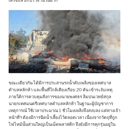
เสร็จแล้วเก็บไว้จำนวนมาก
ขณะเดียวกัน ได้มีการประสานรถน้ำดับเพลิงของเทศบาล
ตำบลหลักห้า และพื้นที่ใกล้เคียงเกือบ 20 คัน เข้าระงับเหตุ
ภายใต้การควบคุมสั่งการของนายพงศธร ลิมปนเวทย์สกุล
นายกเทศมนตรีเทศบาลตำบลหลักห้า ในฐานะผู้บัญชาการ
เหตุการณ์ ใช้เวลาประมาณ 1 ชั่วโมงเพลิงจึงสงบลง แต่ทางเจ้า
หน้าที่ฯ ต้องมีการฉีดน้ำเลี้ยงไว้ตลอดเวลา เนื่องจากวัตถุที่ถูก
ไฟไหม้นั้นส่วนใหญ่เป็นเม็ดพลาสติก จึงยังมีการคุกรุ่นอยู่ใน