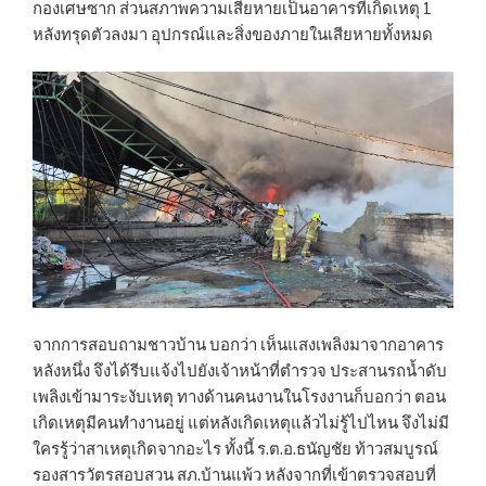
กองเศษซาก ส่วนสภาพความเสียหายเป็นอาคารที่เกิดเหตุ 1
หลังทรุดตัวลงมา อุปกรณ์และสิ่งของภายในเสียหายทั้งหมด
จากการสอบถามชาวบ้าน บอกว่า เห็นแสงเพลิงมาจากอาคาร
หลังหนึ่ง จึงได้รีบแจ้งไปยังเจ้าหน้าที่ตำรวจ ประสานรถน้ำดับ
เพลิงเข้ามาระงับเหตุ ทางด้านคนงานในโรงงานก็บอกว่า ตอน
เกิดเหตุมีคนทำงานอยู่ แต่หลังเกิดเหตุแล้วไม่รู้ไปไหน จึงไม่มี
ใครรู้ว่าสาเหตุเกิดจากอะไร ทั้งนี้ ร.ต.อ.ธนัญชัย ท้าวสมบูรณ์
รองสารวัตรสอบสวน สภ.บ้านแพ้ว หลังจากที่เข้าตรวจสอบที่