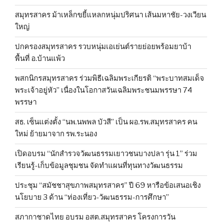
สมุทรสาคร ม้าเหล็กขยี้แหลกหนุ่มปริศนา เส้นมหาชัย-วงเวียน
ใหญ่
ปกครองสมุทรสาคร รวบหนุ่มเอเย่นต์รายย่อยพร้อมยาบ้า
พื้นที่ อ.บ้านแพ้ว
พสกนิกรสมุทรสาคร ร่วมพิธีเฉลิมพระเกียรติ “พระบาทสมเด็จ
พระเจ้าอยู่หัว” เนื่องในโอกาสวันเฉลิมพระชนมพรรษา 74
พรรษา
สธ. เซ็นแต่งตั้ง “นพ.นพพล บัวสี” เป็น ผอ.รพ.สมุทรสาคร คน
ใหม่ ย้ายมาจาก รพ.ระนอง
เปิดอบรม “นักสำรวจวัฒนธรรมเยาวชนบางปลา รุ่น 1” ร่วม
เรียนรู้-เก็บข้อมูลชุมชน จัดทำแผนที่ทุนทางวัฒนธรรม
ประชุม “สมัชชาสุขภาพสมุทรสาคร” ปี 69 หารือข้อเสนอเชิง
นโยบาย 3 ด้าน “ท่องเที่ยว-วัฒนธรรม-การศึกษา”
สภากาชาดไทย อบรม อสต.สมุทรสาคร โครงการวัน