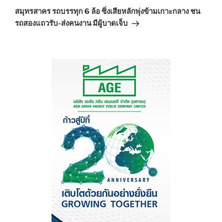
Post
สมุทรสาคร รถบรรทุก 6 ล้อ ซิ่งเสียหลักพุ่งข้ามเกาะกลาง ชน
รถสองแถวรับ-ส่งคนงาน มีผู้บาดเจ็บ