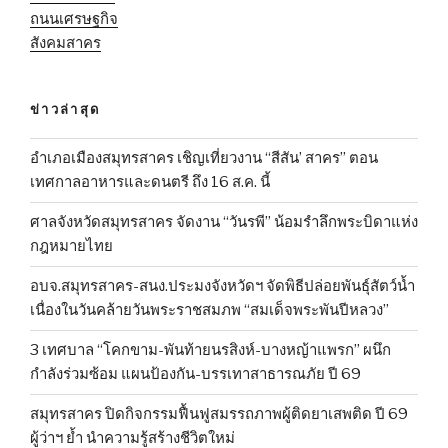
ถนนเศรษฐกิจ
สังคมสาคร
ข่าวล่าสุด
อำเภอเมืองสมุทรสาคร เชิญเที่ยวงาน “สีสัน’ สาคร” ตอน
เทศกาลอาหารและดนตรี ถึง 16 ส.ค. นี้
ศาลจังหวัดสมุทรสาคร จัดงาน “วันรพี” น้อมรำลึกพระบิดาแห่ง
กฎหมายไทย
อบจ.สมุทรสาคร-สนง.ประมงจังหวัดฯ จัดพิธีปล่อยพันธุ์สัตว์น้ำ
เนื่องในวันคล้ายวันพระราชสมภพ “สมเด็จพระพันปีหลวง”
3 เทศบาล “โคกขาม-พันท้ายนรสิงห์-บางหญ้าแพรก” ผนึก
กำลังร่วมซ้อม แผนป้องกัน-บรรเทาสาธารณภัย ปี 69
สมุทรสาคร ปิดกิจกรรมฟื้นฟูสมรรถภาพผู้ติดยาเสพติด ปี 69
ผู้ว่าฯ ย้ำ นำความรู้สร้างชีวิตใหม่