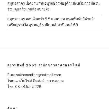
สมุทรสาคร เปิดงาน “วันอนุรักษ์วาฬบรูด้า” ส่งเสริมการมีส่วน
ร่วม ดูแลสิ่งแวดล้อมชายฝั่ง
สมุทรสาคร มอบเงินกว่า 5.5 แสนบาท หนุนทัพนักกีฬาคว้า
เหรียญรางวัล สุราษฎร์ธานีเกมส์-ตาปีเกมส์ 69
สงวนสิทธิ์ 2553 สำนักข่าวสาครออนไลน์
อีเมล sakhononline@hotmail.com
โฆษณาเว็บไซต์ ติดต่อฝ่ายการตลาด
โทร. 08-0155-5228
ค้นหา