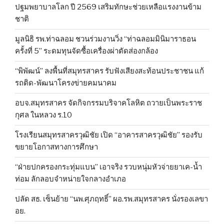
ปฐมพยาบาลโลก ปี 2569 เสริมทักษะช่วยเหลือแรงงานข้าม
ชาติ
มูลนิธิ รพ.ท่าฉลอม ชวนร่วมงานวิ่ง “ท่าฉลอมมินิมาราธอน
ครั้งที่ 5” ระดมทุนจัดซื้อเครื่องผ่าตัดส่องกล้อง
“พิพัฒน์” ลงพื้นที่สมุทรสาคร รับฟังเสียงสะท้อนประชาชน แก้
รถติด-พัฒนาโครงข่ายคมนาคม
อบจ.สมุทรสาคร จัดกิจกรรมบริจาคโลหิต ถวายเป็นพระราช
กุศล ในหลวง ร.10
โรงเรียนสมุทรสาครวุฒิชัย เปิด “อาคารสาครวุฒิชัย” รองรับ
ขยายโอกาสทางการศึกษา
“ฝ่ายปกครองกระทุ่มแบน” เอาจริง รวบหนุ่มหัวจ่ายยาเค-น้ำ
ท่อม ลักลอบจำหน่ายใจกลางอำเภอ
ปลัด สธ. เซ็นย้าย “นพ.ศุภฤทธิ์” ผอ.รพ.สมุทรสาคร นั่งรองเลขา
อย.