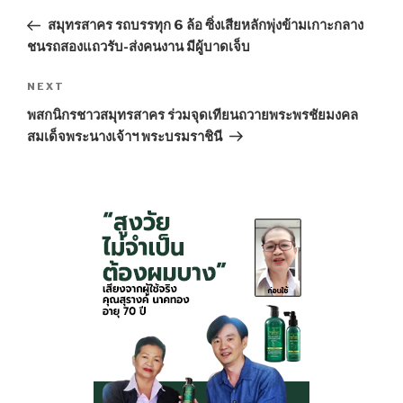
navigation
Post
สมุทรสาคร รถบรรทุก 6 ล้อ ซิ่งเสียหลักพุ่งข้ามเกาะกลาง
ชนรถสองแถวรับ-ส่งคนงาน มีผู้บาดเจ็บ
NEXT
Next
Post
พสกนิกรชาวสมุทรสาคร ร่วมจุดเทียนถวายพระพรชัยมงคล
สมเด็จพระนางเจ้าฯ พระบรมราชินี