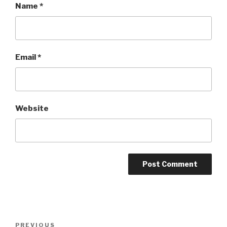
Name
*
Email
*
Website
Post
PREVIOUS
Previous