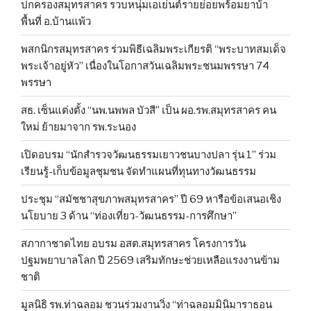
ปกครองสมุทรสาคร รวบหนุ่มเอเย่นต์รายย่อยพร้อมยาบ้า
พื้นที่ อ.บ้านแพ้ว
พสกนิกรสมุทรสาคร ร่วมพิธีเฉลิมพระเกียรติ “พระบาทสมเด็จ
พระเจ้าอยู่หัว” เนื่องในโอกาสวันเฉลิมพระชนมพรรษา 74
พรรษา
สธ. เซ็นแต่งตั้ง “นพ.นพพล บัวสี” เป็น ผอ.รพ.สมุทรสาคร คน
ใหม่ ย้ายมาจาก รพ.ระนอง
เปิดอบรม “นักสำรวจวัฒนธรรมเยาวชนบางปลา รุ่น 1” ร่วม
เรียนรู้-เก็บข้อมูลชุมชน จัดทำแผนที่ทุนทางวัฒนธรรม
ประชุม “สมัชชาสุขภาพสมุทรสาคร” ปี 69 หารือข้อเสนอเชิง
นโยบาย 3 ด้าน “ท่องเที่ยว-วัฒนธรรม-การศึกษา”
สภากาชาดไทย อบรม อสต.สมุทรสาคร โครงการวัน
ปฐมพยาบาลโลก ปี 2569 เสริมทักษะช่วยเหลือแรงงานข้าม
ชาติ
มูลนิธิ รพ.ท่าฉลอม ชวนร่วมงานวิ่ง “ท่าฉลอมมินิมาราธอน