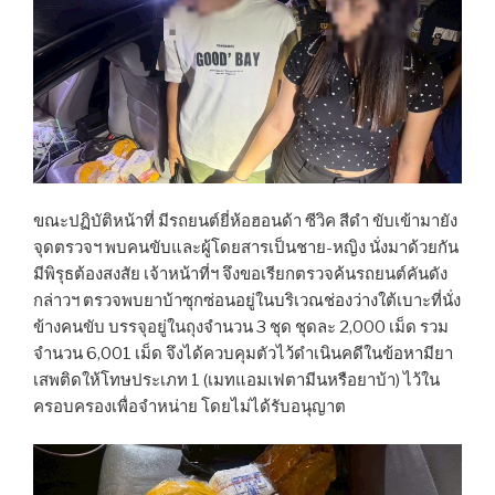
ขณะปฏิบัติหน้าที่ มีรถยนต์ยี่ห้อฮอนด้า ซีวิค สีดำ ขับเข้ามายัง
จุดตรวจฯ พบคนขับและผู้โดยสารเป็นชาย-หญิง นั่งมาด้วยกัน
มีพิรุธต้องสงสัย เจ้าหน้าที่ฯ จึงขอเรียกตรวจค้นรถยนต์คันดัง
กล่าวฯ ตรวจพบยาบ้าซุกซ่อนอยู่ในบริเวณช่องว่างใต้เบาะที่นั่ง
ข้างคนขับ บรรจุอยู่ในถุงจำนวน 3 ชุด ชุดละ 2,000 เม็ด รวม
จำนวน 6,001 เม็ด จึงได้ควบคุมตัวไว้ดำเนินคดีในข้อหามียา
เสพติดให้โทษประเภท 1 (เมทแอมเฟตามีนหรือยาบ้า) ไว้ใน
ครอบครองเพื่อจำหน่าย โดยไม่ได้รับอนุญาต