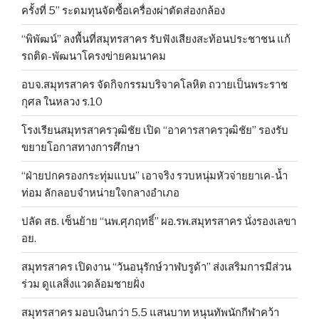
ครั้งที่ 5” ระดมทุนจัดซื้อเครื่องผ่าตัดส่องกล้อง
“พิพัฒน์” ลงพื้นที่สมุทรสาคร รับฟังเสียงสะท้อนประชาชน แก้
รถติด-พัฒนาโครงข่ายคมนาคม
อบจ.สมุทรสาคร จัดกิจกรรมบริจาคโลหิต ถวายเป็นพระราช
กุศล ในหลวง ร.10
โรงเรียนสมุทรสาครวุฒิชัย เปิด “อาคารสาครวุฒิชัย” รองรับ
ขยายโอกาสทางการศึกษา
“ฝ่ายปกครองกระทุ่มแบน” เอาจริง รวบหนุ่มหัวจ่ายยาเค-น้ำ
ท่อม ลักลอบจำหน่ายใจกลางอำเภอ
ปลัด สธ. เซ็นย้าย “นพ.ศุภฤทธิ์” ผอ.รพ.สมุทรสาคร นั่งรองเลขา
อย.
สมุทรสาคร เปิดงาน “วันอนุรักษ์วาฬบรูด้า” ส่งเสริมการมีส่วน
ร่วม ดูแลสิ่งแวดล้อมชายฝั่ง
สมุทรสาคร มอบเงินกว่า 5.5 แสนบาท หนุนทัพนักกีฬาคว้า