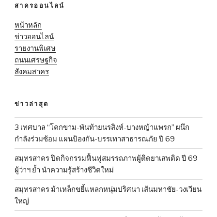
สาครออนไลน์
หน้าหลัก
ข่าวออนไลน์
รายงานพิเศษ
ถนนเศรษฐกิจ
สังคมสาคร
ข่าวล่าสุด
3 เทศบาล “โคกขาม-พันท้ายนรสิงห์-บางหญ้าแพรก” ผนึก
กำลังร่วมซ้อม แผนป้องกัน-บรรเทาสาธารณภัย ปี 69
สมุทรสาคร ปิดกิจกรรมฟื้นฟูสมรรถภาพผู้ติดยาเสพติด ปี 69
ผู้ว่าฯ ย้ำ นำความรู้สร้างชีวิตใหม่
สมุทรสาคร ม้าเหล็กขยี้แหลกหนุ่มปริศนา เส้นมหาชัย-วงเวียน
ใหญ่