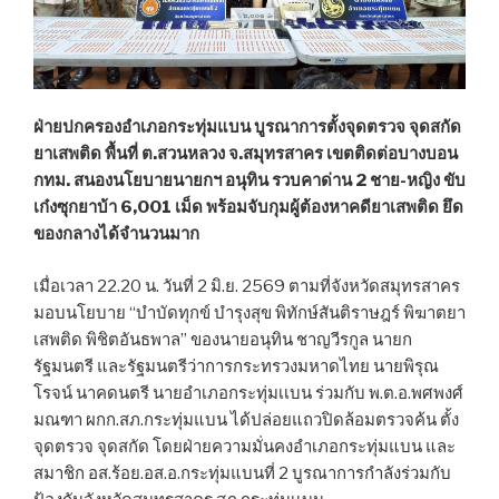
ฝ่ายปกครองอำเภอกระทุ่มแบน บูรณาการตั้งจุดตรวจ จุดสกัด
ยาเสพติด พื้นที่ ต.สวนหลวง จ.สมุทรสาคร เขตติดต่อบางบอน
กทม. สนองนโยบายนายกฯ อนุทิน รวบคาด่าน 2 ชาย-หญิง ขับ
เก๋งซุกยาบ้า 6,001 เม็ด พร้อมจับกุมผู้ต้องหาคดียาเสพติด ยึด
ของกลางได้จำนวนมาก
เมื่อเวลา 22.20 น. วันที่ 2 มิ.ย. 2569 ตามที่จังหวัดสมุทรสาคร
มอบนโยบาย “บำบัดทุกข์ บำรุงสุข พิทักษ์สันติราษฎร์ พิฆาตยา
เสพติด พิชิตอันธพาล” ของนายอนุทิน ชาญวีรกูล นายก
รัฐมนตรี และรัฐมนตรีว่าการกระทรวงมหาดไทย นายพิรุณ
โรจน์ นาคดนตรี นายอำเภอกระทุ่มเเบน ร่วมกับ พ.ต.อ.พศพงศ์
มณฑา ผกก.สภ.กระทุ่มแบน ได้ปล่อยแถวปิดล้อมตรวจค้น ตั้ง
จุดตรวจ จุดสกัด โดยฝ่ายความมั่นคงอำเภอกระทุ่มแบน และ
สมาชิก อส.ร้อย.อส.อ.กระทุ่มแบนที่ 2 บูรณาการกำลังร่วมกับ