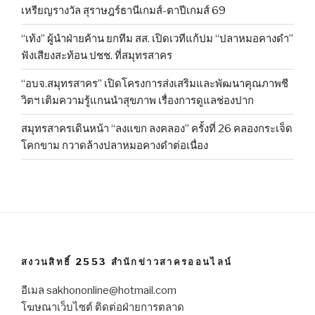
เหรียญรางวัล สุราษฎร์ธานีเกมส์-ตาปีเกมส์ 69
“เท้ง” ผู้นำฝ่ายค้าน ยกทีม สส. เปิดเวทีแก้ปม “ปลาหมอคางดำ”
ฟังเสียงสะท้อน ปชช. ที่สมุทรสาคร
“อบจ.สมุทรสาคร” เปิดโครงการส่งเสริมและพัฒนาคุณภาพชี
วิตฯ เติมความรู้แกนนำสุขภาพ เรื่องการดูแลช่องปาก
สมุทรสาครเดินหน้า “ลงแขก ลงคลอง” ครั้งที่ 26 คลองกระเจ็ด
โคกขาม กวาดล้างปลาหมอคางดำต่อเนื่อง
สงวนสิทธิ์ 2553 สำนักข่าวสาครออนไลน์
อีเมล sakhononline@hotmail.com
โฆษณาเว็บไซต์ ติดต่อฝ่ายการตลาด