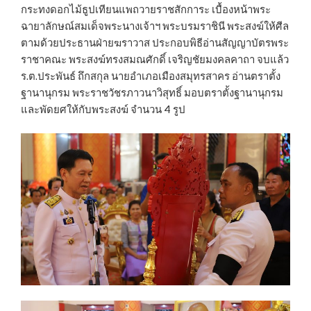
กระทงดอกไม้ธูปเทียนแพถวายราชสักการะ เบื้องหน้าพระ
ฉายาลักษณ์สมเด็จพระนางเจ้าฯ พระบรมราชินี พระสงฆ์ให้ศีล
ตามด้วยประธานฝ่ายฆราวาส ประกอบพิธีอ่านสัญญาบัตรพระ
ราชาคณะ พระสงฆ์ทรงสมณศักดิ์ เจริญชัยมงคลคาถา จบแล้ว
ร.ต.ประพันธ์ ถึกสกุล นายอำเภอเมืองสมุทรสาคร อ่านตราตั้ง
ฐานานุกรม พระราชวัชรภาวนาวิสุทธิ์ มอบตราตั้งฐานานุกรม
และพัดยศให้กับพระสงฆ์ จำนวน 4 รูป