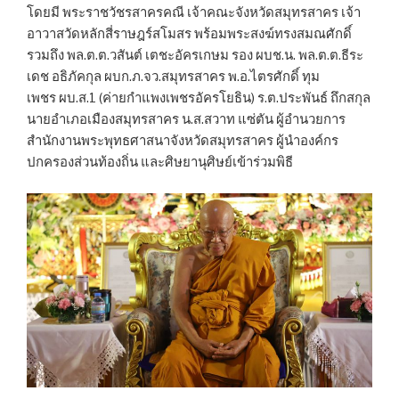
โดยมี พระราชวัชรสาครคณี เจ้าคณะจังหวัดสมุทรสาคร เจ้า
อาวาสวัดหลักสี่ราษฎร์สโมสร พร้อมพระสงฆ์ทรงสมณศักดิ์
รวมถึง พล.ต.ต.วสันต์ เตชะอัครเกษม รอง ผบช.น. พล.ต.ต.ธีระ
เดช อธิภัคกุล ผบก.ภ.จว.สมุทรสาคร พ.อ.ไตรศักดิ์ ทุม
เพชร ผบ.ส.1 (ค่ายกำแพงเพชรอัครโยธิน) ร.ต.ประพันธ์ ถึกสกุล
นายอำเภอเมืองสมุทรสาคร น.ส.สวาท แซ่ตัน ผู้อำนวยการ
สำนักงานพระพุทธศาสนาจังหวัดสมุทรสาคร ผู้นำองค์กร
ปกครองส่วนท้องถิ่น และศิษยานุศิษย์เข้าร่วมพิธี