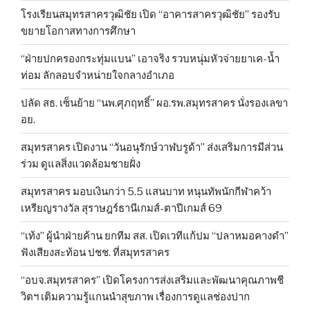
โรงเรียนสมุทรสาครวุฒิชัย เปิด “อาคารสาครวุฒิชัย” รองรับ
ขยายโอกาสทางการศึกษา
“ฝ่ายปกครองกระทุ่มแบน” เอาจริง รวบหนุ่มหัวจ่ายยาเค-น้ำ
ท่อม ลักลอบจำหน่ายใจกลางอำเภอ
ปลัด สธ. เซ็นย้าย “นพ.ศุภฤทธิ์” ผอ.รพ.สมุทรสาคร นั่งรองเลขา
อย.
สมุทรสาคร เปิดงาน “วันอนุรักษ์วาฬบรูด้า” ส่งเสริมการมีส่วน
ร่วม ดูแลสิ่งแวดล้อมชายฝั่ง
สมุทรสาคร มอบเงินกว่า 5.5 แสนบาท หนุนทัพนักกีฬาคว้า
เหรียญรางวัล สุราษฎร์ธานีเกมส์-ตาปีเกมส์ 69
“เท้ง” ผู้นำฝ่ายค้าน ยกทีม สส. เปิดเวทีแก้ปม “ปลาหมอคางดำ”
ฟังเสียงสะท้อน ปชช. ที่สมุทรสาคร
“อบจ.สมุทรสาคร” เปิดโครงการส่งเสริมและพัฒนาคุณภาพชี
วิตฯ เติมความรู้แกนนำสุขภาพ เรื่องการดูแลช่องปาก