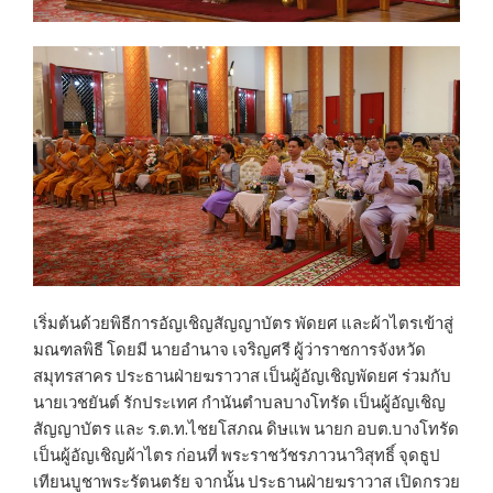
เริ่มต้นด้วยพิธีการอัญเชิญสัญญาบัตร พัดยศ และผ้าไตรเข้าสู่
มณฑลพิธี โดยมี นายอำนาจ เจริญศรี ผู้ว่าราชการจังหวัด
สมุทรสาคร ประธานฝ่ายฆราวาส เป็นผู้อัญเชิญพัดยศ ร่วมกับ
นายเวชยันต์ รักประเทศ กำนันตำบลบางโทรัด เป็นผู้อัญเชิญ
สัญญาบัตร และ ร.ต.ท.ไชยโสภณ ดิษแพ นายก อบต.บางโทรัด
เป็นผู้อัญเชิญผ้าไตร ก่อนที่ พระราชวัชรภาวนาวิสุทธิ์ จุดธูป
เทียนบูชาพระรัตนตรัย จากนั้น ประธานฝ่ายฆราวาส เปิดกรวย