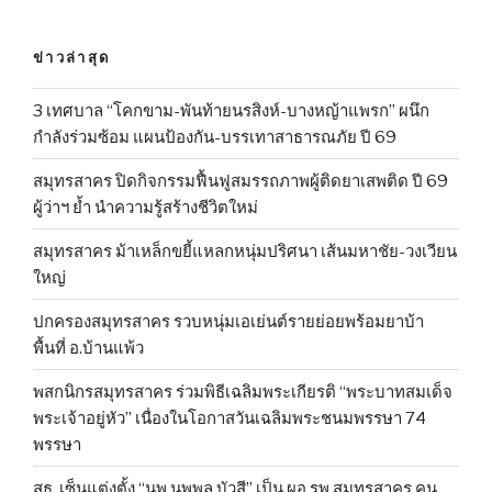
ข่าวล่าสุด
3 เทศบาล “โคกขาม-พันท้ายนรสิงห์-บางหญ้าแพรก” ผนึก
กำลังร่วมซ้อม แผนป้องกัน-บรรเทาสาธารณภัย ปี 69
สมุทรสาคร ปิดกิจกรรมฟื้นฟูสมรรถภาพผู้ติดยาเสพติด ปี 69
ผู้ว่าฯ ย้ำ นำความรู้สร้างชีวิตใหม่
สมุทรสาคร ม้าเหล็กขยี้แหลกหนุ่มปริศนา เส้นมหาชัย-วงเวียน
ใหญ่
ปกครองสมุทรสาคร รวบหนุ่มเอเย่นต์รายย่อยพร้อมยาบ้า
พื้นที่ อ.บ้านแพ้ว
พสกนิกรสมุทรสาคร ร่วมพิธีเฉลิมพระเกียรติ “พระบาทสมเด็จ
พระเจ้าอยู่หัว” เนื่องในโอกาสวันเฉลิมพระชนมพรรษา 74
พรรษา
สธ. เซ็นแต่งตั้ง “นพ.นพพล บัวสี” เป็น ผอ.รพ.สมุทรสาคร คน