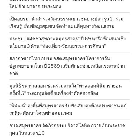
ใหม่ ย้ายมาจาก รพ.ระนอง
เปิดอบรม “นักสำรวจวัฒนธรรมเยาวชนบางปลา รุ่น 1” ร่วม
เรียนรู้-เก็บข้อมูลชุมชน จัดทำแผนที่ทุนทางวัฒนธรรม
ประชุม “สมัชชาสุขภาพสมุทรสาคร” ปี 69 หารือข้อเสนอเชิง
นโยบาย 3 ด้าน “ท่องเที่ยว-วัฒนธรรม-การศึกษา”
สภากาชาดไทย อบรม อสต.สมุทรสาคร โครงการวัน
ปฐมพยาบาลโลก ปี 2569 เสริมทักษะช่วยเหลือแรงงานข้าม
ชาติ
มูลนิธิ รพ.ท่าฉลอม ชวนร่วมงานวิ่ง “ท่าฉลอมมินิมาราธอน
ครั้งที่ 5” ระดมทุนจัดซื้อเครื่องผ่าตัดส่องกล้อง
“พิพัฒน์” ลงพื้นที่สมุทรสาคร รับฟังเสียงสะท้อนประชาชน แก้
รถติด-พัฒนาโครงข่ายคมนาคม
อบจ.สมุทรสาคร จัดกิจกรรมบริจาคโลหิต ถวายเป็นพระราช
กุศล ในหลวง ร.10