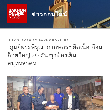
Skip
to
ข่าวออนไลน์
content
POSTED
JULY 3, 2026
BY
SAKHONONLINE
ON
“ศูนย์พระพิรุณ” ก.เกษตรฯ ยึดเนื้อเถื่อน
ล็อตใหญ่ 26 ตัน ซุกห้องเย็น
สมุทรสาคร