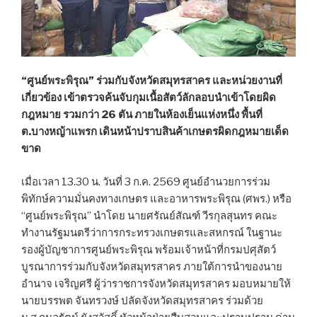
“ศูนย์พระพิรุณ” ร่วมกับจังหวัดสมุทรสาคร และหน่วยงานที่
เกี่ยวข้อง เข้าตรวจค้นจับกุมเนื้อสัตว์ลักลอบนำเข้าโดยผิด
กฎหมาย รวมกว่า 26 ตัน ภายในห้องเย็นแห่งหนึ่ง พื้นที่
ต.บางหญ้าแพรก เดินหน้าปราบสินค้าเกษตรผิดกฎหมายเด็ด
ขาด
เมื่อเวลา 13.30 น. วันที่ 3 ก.ค. 2569 ศูนย์อำนวยการร่วม
พิทักษ์ความมั่นคงทางเกษตร และอาหารพระพิรุณ (ศพร.) หรือ
“ศูนย์พระพิรุณ” นำโดย นายศรัณย์สัณฑ์ วีรกุลสุนทร คณะ
ทำงานรัฐมนตรีว่าการกระทรวงเกษตรและสหกรณ์ ในฐานะ
รองผู้บัญชาการศูนย์พระพิรุณ พร้อมเจ้าหน้าที่กรมปศุสัตว์
บูรณาการร่วมกับจังหวัดสมุทรสาคร ภายใต้การนำของนาย
อำนาจ เจริญศรี ผู้ว่าราชการจังหวัดสมุทรสาคร มอบหมายให้
นายบรรพต จันทรวงษ์ ปลัดจังหวัดสมุทรสาคร ร่วมด้วย