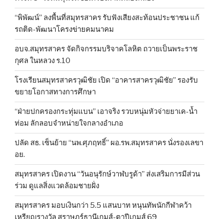
“พิพัฒน์” ลงพื้นที่สมุทรสาคร รับฟังเสียงสะท้อนประชาชน แก้
รถติด-พัฒนาโครงข่ายคมนาคม
อบจ.สมุทรสาคร จัดกิจกรรมบริจาคโลหิต ถวายเป็นพระราช
กุศล ในหลวง ร.10
โรงเรียนสมุทรสาครวุฒิชัย เปิด “อาคารสาครวุฒิชัย” รองรับ
ขยายโอกาสทางการศึกษา
“ฝ่ายปกครองกระทุ่มแบน” เอาจริง รวบหนุ่มหัวจ่ายยาเค-น้ำ
ท่อม ลักลอบจำหน่ายใจกลางอำเภอ
ปลัด สธ. เซ็นย้าย “นพ.ศุภฤทธิ์” ผอ.รพ.สมุทรสาคร นั่งรองเลขา
อย.
สมุทรสาคร เปิดงาน “วันอนุรักษ์วาฬบรูด้า” ส่งเสริมการมีส่วน
ร่วม ดูแลสิ่งแวดล้อมชายฝั่ง
สมุทรสาคร มอบเงินกว่า 5.5 แสนบาท หนุนทัพนักกีฬาคว้า
เหรียญรางวัล สุราษฎร์ธานีเกมส์-ตาปีเกมส์ 69