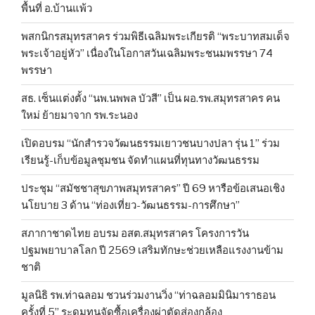
พื้นที่ อ.บ้านแพ้ว
พสกนิกรสมุทรสาคร ร่วมพิธีเฉลิมพระเกียรติ “พระบาทสมเด็จ
พระเจ้าอยู่หัว” เนื่องในโอกาสวันเฉลิมพระชนมพรรษา 74
พรรษา
สธ. เซ็นแต่งตั้ง “นพ.นพพล บัวสี” เป็น ผอ.รพ.สมุทรสาคร คน
ใหม่ ย้ายมาจาก รพ.ระนอง
เปิดอบรม “นักสำรวจวัฒนธรรมเยาวชนบางปลา รุ่น 1” ร่วม
เรียนรู้-เก็บข้อมูลชุมชน จัดทำแผนที่ทุนทางวัฒนธรรม
ประชุม “สมัชชาสุขภาพสมุทรสาคร” ปี 69 หารือข้อเสนอเชิง
นโยบาย 3 ด้าน “ท่องเที่ยว-วัฒนธรรม-การศึกษา”
สภากาชาดไทย อบรม อสต.สมุทรสาคร โครงการวัน
ปฐมพยาบาลโลก ปี 2569 เสริมทักษะช่วยเหลือแรงงานข้าม
ชาติ
มูลนิธิ รพ.ท่าฉลอม ชวนร่วมงานวิ่ง “ท่าฉลอมมินิมาราธอน
ครั้งที่ 5” ระดมทุนจัดซื้อเครื่องผ่าตัดส่องกล้อง