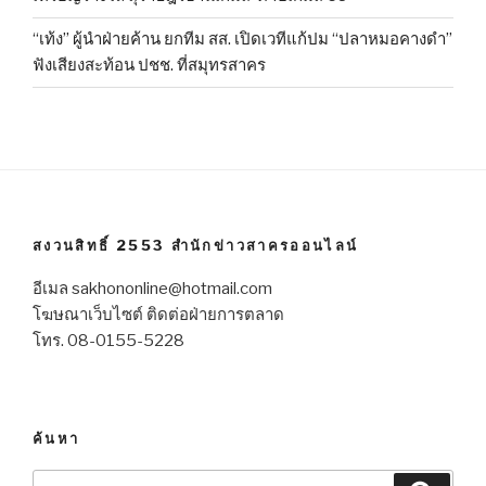
“เท้ง” ผู้นำฝ่ายค้าน ยกทีม สส. เปิดเวทีแก้ปม “ปลาหมอคางดำ”
ฟังเสียงสะท้อน ปชช. ที่สมุทรสาคร
สงวนสิทธิ์ 2553 สำนักข่าวสาครออนไลน์
อีเมล sakhononline@hotmail.com
โฆษณาเว็บไซต์ ติดต่อฝ่ายการตลาด
โทร. 08-0155-5228
ค้นหา
Search