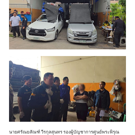
นายศรัณยสัณฑ์ วีรกุลสุนทร รองผู้บัญชาการศูนย์พระพิรุณ