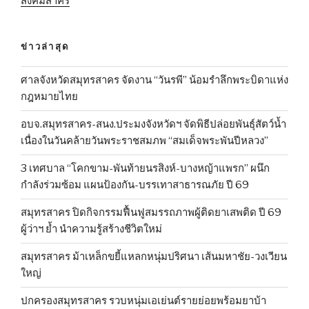
สังคมสาคร
ข่าวล่าสุด
ศาลจังหวัดสมุทรสาคร จัดงาน “วันรพี” น้อมรำลึกพระบิดาแห่ง
กฎหมายไทย
อบจ.สมุทรสาคร-สนง.ประมงจังหวัดฯ จัดพิธีปล่อยพันธุ์สัตว์น้ำ
เนื่องในวันคล้ายวันพระราชสมภพ “สมเด็จพระพันปีหลวง”
3 เทศบาล “โคกขาม-พันท้ายนรสิงห์-บางหญ้าแพรก” ผนึก
กำลังร่วมซ้อม แผนป้องกัน-บรรเทาสาธารณภัย ปี 69
สมุทรสาคร ปิดกิจกรรมฟื้นฟูสมรรถภาพผู้ติดยาเสพติด ปี 69
ผู้ว่าฯ ย้ำ นำความรู้สร้างชีวิตใหม่
สมุทรสาคร ม้าเหล็กขยี้แหลกหนุ่มปริศนา เส้นมหาชัย-วงเวียน
ใหญ่
ปกครองสมุทรสาคร รวบหนุ่มเอเย่นต์รายย่อยพร้อมยาบ้า