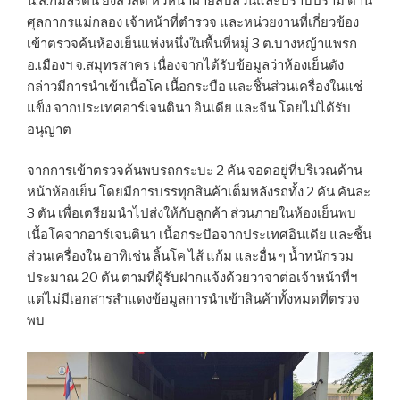
น.ส.กมลรัตน์ ยังสวัสดิ์ หัวหน้าฝ่ายสืบสวนและปราบปราม ด่าน
ศุลกากรแม่กลอง เจ้าหน้าที่ตำรวจ และหน่วยงานที่เกี่ยวข้อง
เข้าตรวจค้นห้องเย็นแห่งหนึ่งในพื้นที่หมู่ 3 ต.บางหญ้าแพรก
อ.เมืองฯ จ.สมุทรสาคร เนื่องจากได้รับข้อมูลว่าห้องเย็นดัง
กล่าวมีการนำเข้าเนื้อโค เนื้อกระบือ และชิ้นส่วนเครื่องในแช่
แข็ง จากประเทศอาร์เจนตินา อินเดีย และจีน โดยไม่ได้รับ
อนุญาต
จากการเข้าตรวจค้นพบรถกระบะ 2 คัน จอดอยู่ที่บริเวณด้าน
หน้าห้องเย็น โดยมีการบรรทุกสินค้าเต็มหลังรถทั้ง 2 คัน คันละ
3 ตัน เพื่อเตรียมนำไปส่งให้กับลูกค้า ส่วนภายในห้องเย็นพบ
เนื้อโคจากอาร์เจนตินา เนื้อกระบือจากประเทศอินเดีย และชิ้น
ส่วนเครื่องใน อาทิเช่น ลิ้นโค ไส้ แก้ม และอื่น ๆ น้ำหนักรวม
ประมาณ 20 ตัน ตามที่ผู้รับฝากแจ้งด้วยวาจาต่อเจ้าหน้าที่ฯ
แต่ไม่มีเอกสารสำแดงข้อมูลการนำเข้าสินค้าทั้งหมดที่ตรวจ
พบ