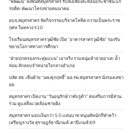
“พิพัฒน์” ลงพื้นที่สมุทรสาคร รับฟังเสียงสะท้อนประชาชน แก้
รถติด-พัฒนาโครงข่ายคมนาคม
อบจ.สมุทรสาคร จัดกิจกรรมบริจาคโลหิต ถวายเป็นพระราช
กุศล ในหลวง ร.10
โรงเรียนสมุทรสาครวุฒิชัย เปิด “อาคารสาครวุฒิชัย” รองรับ
ขยายโอกาสทางการศึกษา
“ฝ่ายปกครองกระทุ่มแบน” เอาจริง รวบหนุ่มหัวจ่ายยาเค-น้ำ
ท่อม ลักลอบจำหน่ายใจกลางอำเภอ
ปลัด สธ. เซ็นย้าย “นพ.ศุภฤทธิ์” ผอ.รพ.สมุทรสาคร นั่งรองเลขา
อย.
สมุทรสาคร เปิดงาน “วันอนุรักษ์วาฬบรูด้า” ส่งเสริมการมีส่วน
ร่วม ดูแลสิ่งแวดล้อมชายฝั่ง
สมุทรสาคร มอบเงินกว่า 5.5 แสนบาท หนุนทัพนักกีฬาคว้า
เหรียญรางวัล สุราษฎร์ธานีเกมส์-ตาปีเกมส์ 69