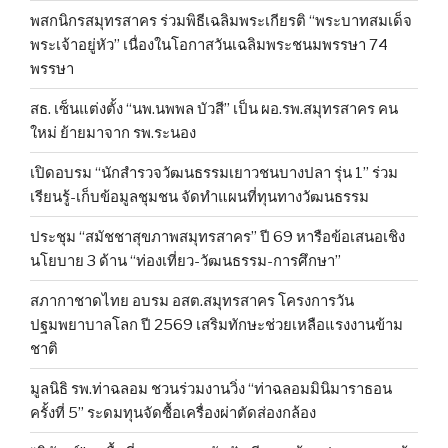
พสกนิกรสมุทรสาคร ร่วมพิธีเฉลิมพระเกียรติ “พระบาทสมเด็จ
พระเจ้าอยู่หัว” เนื่องในโอกาสวันเฉลิมพระชนมพรรษา 74
พรรษา
สธ. เซ็นแต่งตั้ง “นพ.นพพล บัวสี” เป็น ผอ.รพ.สมุทรสาคร คน
ใหม่ ย้ายมาจาก รพ.ระนอง
เปิดอบรม “นักสำรวจวัฒนธรรมเยาวชนบางปลา รุ่น 1” ร่วม
เรียนรู้-เก็บข้อมูลชุมชน จัดทำแผนที่ทุนทางวัฒนธรรม
ประชุม “สมัชชาสุขภาพสมุทรสาคร” ปี 69 หารือข้อเสนอเชิง
นโยบาย 3 ด้าน “ท่องเที่ยว-วัฒนธรรม-การศึกษา”
สภากาชาดไทย อบรม อสต.สมุทรสาคร โครงการวัน
ปฐมพยาบาลโลก ปี 2569 เสริมทักษะช่วยเหลือแรงงานข้าม
ชาติ
มูลนิธิ รพ.ท่าฉลอม ชวนร่วมงานวิ่ง “ท่าฉลอมมินิมาราธอน
ครั้งที่ 5” ระดมทุนจัดซื้อเครื่องผ่าตัดส่องกล้อง