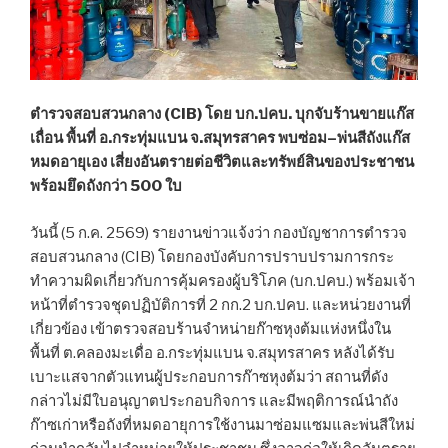
ตำรวจสอบสวนกลาง (CIB) โดย บก.ปคบ. บุกจับร้านขายแก๊ส
เถื่อน พื้นที่ อ.กระทุ่มแบน จ.สมุทรสาคร พบซ่อม–พ่นสีถังแก๊ส
หมดอายุเอง เสี่ยงอันตรายต่อชีวิตและทรัพย์สินของประชาชน
พร้อมยึดถังกว่า 500 ใบ
วันนี้ (5 ก.ค. 2569) รายงานข่าวแจ้งว่า กองบัญชาการตำรวจ
สอบสวนกลาง (CIB) โดยกองบังคับการปราบปรามการกระ
ทำความผิดเกี่ยวกับการคุ้มครองผู้บริโภค (บก.ปคบ.) พร้อมเจ้า
หน้าที่ตำรวจชุดปฏิบัติการที่ 2 กก.2 บก.ปคบ. และหน่วยงานที่
เกี่ยวข้อง เข้าตรวจสอบร้านจำหน่ายก๊าซหุงต้มแห่งหนึ่งใน
พื้นที่ ต.คลองมะเดื่อ อ.กระทุ่มแบน จ.สมุทรสาคร หลังได้รับ
เบาะแสจากตัวแทนผู้ประกอบการก๊าซหุงต้มว่า สถานที่ดัง
กล่าวไม่มีใบอนุญาตประกอบกิจการ และมีพฤติการณ์นำถัง
ก๊าซเก่าหรือถังที่หมดอายุการใช้งานมาซ่อมแซมและพ่นสีใหม่