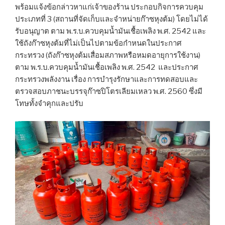
พร้อมแจ้งข้อกล่าวหาแก่เจ้าของร้าน ประกอบกิจการควบคุม
ประเภทที่ 3 (สถานที่จัดเก็บและจำหน่ายก๊าซหุงต้ม) โดยไม่ได้
รับอนุญาต ตาม พ.ร.บ.ควบคุมน้ำมันเชื้อเพลิง พ.ศ. 2542 และ
ใช้ถังก๊าซหุงต้มที่ไม่เป็นไปตามข้อกำหนดในประกาศ
กระทรวง (ถังก๊าซหุงต้มเสื่อมสภาพหรือหมดอายุการใช้งาน)
ตาม พ.ร.บ.ควบคุมน้ำมันเชื้อเพลิง พ.ศ. 2542 และประกาศ
กระทรวงพลังงาน เรื่อง การบำรุงรักษาและการทดสอบและ
ตรวจสอบภาชนะบรรจุก๊าซปิโตรเลียมเหลว พ.ศ. 2560 ซึ่งมี
โทษทั้งจำคุกและปรับ