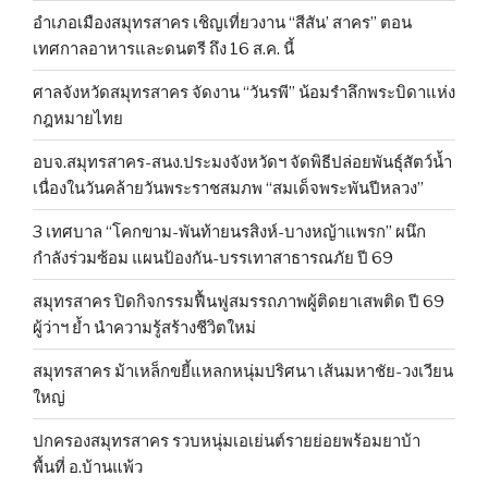
อำเภอเมืองสมุทรสาคร เชิญเที่ยวงาน “สีสัน’ สาคร” ตอน
เทศกาลอาหารและดนตรี ถึง 16 ส.ค. นี้
ศาลจังหวัดสมุทรสาคร จัดงาน “วันรพี” น้อมรำลึกพระบิดาแห่ง
กฎหมายไทย
อบจ.สมุทรสาคร-สนง.ประมงจังหวัดฯ จัดพิธีปล่อยพันธุ์สัตว์น้ำ
เนื่องในวันคล้ายวันพระราชสมภพ “สมเด็จพระพันปีหลวง”
3 เทศบาล “โคกขาม-พันท้ายนรสิงห์-บางหญ้าแพรก” ผนึก
กำลังร่วมซ้อม แผนป้องกัน-บรรเทาสาธารณภัย ปี 69
สมุทรสาคร ปิดกิจกรรมฟื้นฟูสมรรถภาพผู้ติดยาเสพติด ปี 69
ผู้ว่าฯ ย้ำ นำความรู้สร้างชีวิตใหม่
สมุทรสาคร ม้าเหล็กขยี้แหลกหนุ่มปริศนา เส้นมหาชัย-วงเวียน
ใหญ่
ปกครองสมุทรสาคร รวบหนุ่มเอเย่นต์รายย่อยพร้อมยาบ้า
พื้นที่ อ.บ้านแพ้ว