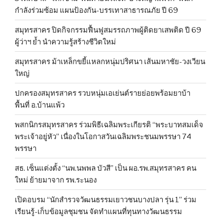
กำลังร่วมซ้อม แผนป้องกัน-บรรเทาสาธารณภัย ปี 69
สมุทรสาคร ปิดกิจกรรมฟื้นฟูสมรรถภาพผู้ติดยาเสพติด ปี 69
ผู้ว่าฯ ย้ำ นำความรู้สร้างชีวิตใหม่
สมุทรสาคร ม้าเหล็กขยี้แหลกหนุ่มปริศนา เส้นมหาชัย-วงเวียน
ใหญ่
ปกครองสมุทรสาคร รวบหนุ่มเอเย่นต์รายย่อยพร้อมยาบ้า
พื้นที่ อ.บ้านแพ้ว
พสกนิกรสมุทรสาคร ร่วมพิธีเฉลิมพระเกียรติ “พระบาทสมเด็จ
พระเจ้าอยู่หัว” เนื่องในโอกาสวันเฉลิมพระชนมพรรษา 74
พรรษา
สธ. เซ็นแต่งตั้ง “นพ.นพพล บัวสี” เป็น ผอ.รพ.สมุทรสาคร คน
ใหม่ ย้ายมาจาก รพ.ระนอง
เปิดอบรม “นักสำรวจวัฒนธรรมเยาวชนบางปลา รุ่น 1” ร่วม
เรียนรู้-เก็บข้อมูลชุมชน จัดทำแผนที่ทุนทางวัฒนธรรม