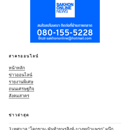
สาครออนไลน์
หน้าหลัก
ข่าวออนไลน์
รายงานพิเศษ
ถนนเศรษฐกิจ
สังคมสาคร
ข่าวล่าสุด
3 เทศบาล “โคกขาม-พันท้ายนรสิงห์-บางหญ้าแพรก” ผนึก