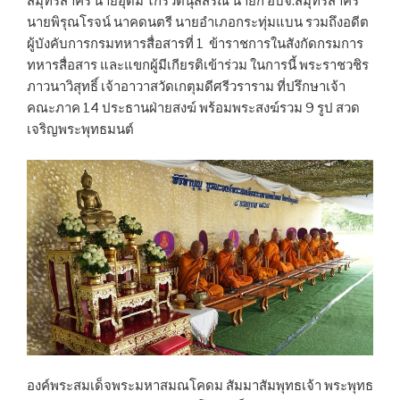
สมุทรสาคร นายอุดม ไกรวัตนุสสรณ์ นายก อบจ.สมุทรสาคร
นายพิรุณโรจน์ นาคดนตรี นายอำเภอกระทุ่มแบน รวมถึงอดีต
ผู้บังคับการกรมทหารสื่อสารที่ 1 ข้าราชการในสังกัดกรมการ
ทหารสื่อสาร และแขกผู้มีเกียรติเข้าร่วม ในการนี้ พระราชวชิร
ภาวนาวิสุทธิ์ เจ้าอาวาสวัดเกตุมดีศรีวราราม ที่ปรึกษาเจ้า
คณะภาค 14 ประธานฝ่ายสงฆ์ พร้อมพระสงฆ์รวม 9 รูป สวด
เจริญพระพุทธมนต์
องค์พระสมเด็จพระมหาสมณโคดม สัมมาสัมพุทธเจ้า พระพุทธ