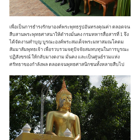
เพื่อเป็นการธำรงรักษาองค์พระพุทธรูปอันทรงคุณค่า ตลอดจน
สืบสานพระพุทธศาสนาให้ดำรงมั่นคง กรมทหารสื่อสารที่ 1 จึง
ได้จัดงานทำบุญ บูรณะองค์พระสมเด็จพระมหาสมณโคดม
สัมมาสัมพุทธเจ้า เพื่อรวบรวมจตุปัจจัยสมทบทุนในการบูรณะ
ปฏิสังขรณ์ ให้กลับมางดงาม มั่นคง และเป็นศูนย์รวมแห่ง
ศรัทธาของกำลังพล ตลอดจนพุทธศาสนิกชนทั้งหลายสืบไป