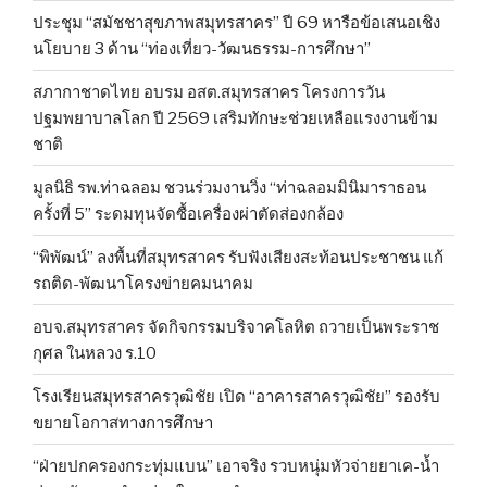
ประชุม “สมัชชาสุขภาพสมุทรสาคร” ปี 69 หารือข้อเสนอเชิง
นโยบาย 3 ด้าน “ท่องเที่ยว-วัฒนธรรม-การศึกษา”
สภากาชาดไทย อบรม อสต.สมุทรสาคร โครงการวัน
ปฐมพยาบาลโลก ปี 2569 เสริมทักษะช่วยเหลือแรงงานข้าม
ชาติ
มูลนิธิ รพ.ท่าฉลอม ชวนร่วมงานวิ่ง “ท่าฉลอมมินิมาราธอน
ครั้งที่ 5” ระดมทุนจัดซื้อเครื่องผ่าตัดส่องกล้อง
“พิพัฒน์” ลงพื้นที่สมุทรสาคร รับฟังเสียงสะท้อนประชาชน แก้
รถติด-พัฒนาโครงข่ายคมนาคม
อบจ.สมุทรสาคร จัดกิจกรรมบริจาคโลหิต ถวายเป็นพระราช
กุศล ในหลวง ร.10
โรงเรียนสมุทรสาครวุฒิชัย เปิด “อาคารสาครวุฒิชัย” รองรับ
ขยายโอกาสทางการศึกษา
“ฝ่ายปกครองกระทุ่มแบน” เอาจริง รวบหนุ่มหัวจ่ายยาเค-น้ำ