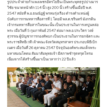
รูปประจำค่ายกำแพงเพชรอัครโยธิน เป็นพระพุทธรูปปางมาร
วิชัย ขนาดหน้าตัก 114 นิ้ว สูง 200 นิ้ว สร้างขึ้นเมื่อปี พ.ศ.
2547 สมัยที่ พ.อ.ธนณัฏฐ์ พรหมรุ่งเรือง ดำรงตำแหน่งผู้
บังคับการกรมทหารสื่อสารที่ 1 โดยมี พล.ต.ชรินทร์ มังกรดิน
เจ้ากรมทหารสื่อสารในขณะนั้น เป็นประธานในการเทปูนหล่อ
พระ เมื่อวันที่ 5 กุมภาพันธ์ 2547 ต่อมา พล.อ.ประวิตร วงษ์
สุวรรณ ผู้บัญชาการกองทัพบก เป็นประธานในการยกฉัตร และ
พระราชสิทธิเวที เจ้าคณะจังหวัดสมุทรสาคร ประกอบพิธีเบิก
เนตร เมื่อวันที่ 26 ตุลาคม 2547 ปัจจุบันองค์พระสมเด็จพระ
มหาสมณโคดม สัมมาสัมพุทธเจ้า มีสภาพชำรุดทรุดโทรม
เนื่องจากได้สร้างขึ้นมาเป็นเวลากว่า 22 ปีแล้ว