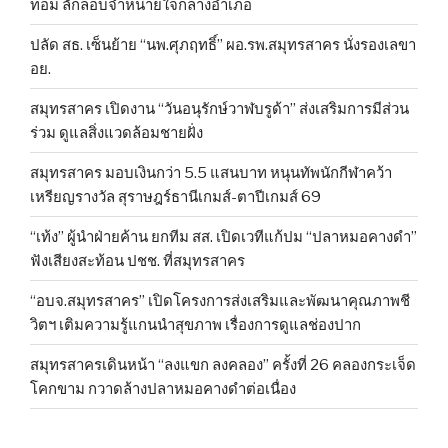
ท่อม ลักลอบจำหน่ายใจกลางอำเภอ
ปลัด สธ. เซ็นย้าย “นพ.ศุภฤทธิ์” ผอ.รพ.สมุทรสาคร นั่งรองเลขา
อย.
สมุทรสาคร เปิดงาน “วันอนุรักษ์วาฬบรูด้า” ส่งเสริมการมีส่วน
ร่วม ดูแลสิ่งแวดล้อมชายฝั่ง
สมุทรสาคร มอบเงินกว่า 5.5 แสนบาท หนุนทัพนักกีฬาคว้า
เหรียญรางวัล สุราษฎร์ธานีเกมส์-ตาปีเกมส์ 69
“เท้ง” ผู้นำฝ่ายค้าน ยกทีม สส. เปิดเวทีแก้ปม “ปลาหมอคางดำ”
ฟังเสียงสะท้อน ปชช. ที่สมุทรสาคร
“อบจ.สมุทรสาคร” เปิดโครงการส่งเสริมและพัฒนาคุณภาพชี
วิตฯ เติมความรู้แกนนำสุขภาพ เรื่องการดูแลช่องปาก
สมุทรสาครเดินหน้า “ลงแขก ลงคลอง” ครั้งที่ 26 คลองกระเจ็ด
โคกขาม กวาดล้างปลาหมอคางดำต่อเนื่อง