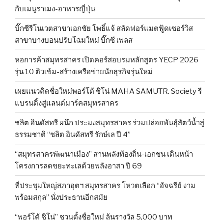
กับเมนูราเมง-อาหารญี่ปุ่น
บิ๊กซีรีโนเวตสาขาเอกชัย โพธิ์แจ้ สลัดฟอร์แมตฟู้ดเซอร์วิส
สาขาบางบอนปรับโฉมใหม่ บิ๊กซี เพลส
หอการค้าสมุทรสาคร เปิดคอร์สอบรมหลักสูตร YECP 2026
รุ่น 10 ติวเข้ม-สร้างเครือข่ายนักธุรกิจรุ่นใหม่
เผยแนวคิดชื่อใหม่พอร์โต้ ชิโน่ MAHA SAMUTR. Society รี
แบรนดิ้งสู่แลนด์มาร์คสมุทรสาคร
ชลิต อินดัสทรี ผนึก ประมงสมุทรสาคร ร่วมปล่อยพันธุ์สัตว์น้ำสู่
ธรรมชาติ “ชลิต อินดัสทรี รักษ์เล ปี 4”
“สมุทรสาครพัฒนาเมือง” สานพลังท้องถิ่น-เอกชน เดินหน้า
โครงการลดขยะทะเลด้วยพลังอาสา ปี 69
ที่ประชุมใหญ่สภาอุตฯ สมุทรสาคร โหวตเลือก “อัจฉรีย์ งาม
พร้อมสกุล” นั่งประธานอีกสมัย
“พอร์โต้ ชิโน่” ชวนตั้งชื่อใหม่ ลุ้นรางวัล 5,000 บาท