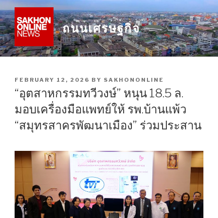
Skip
to
ถนนเศรษฐกิจ
content
POSTED
FEBRUARY 12, 2026
BY
SAKHONONLINE
ON
“อุตสาหกรรมทวีวงษ์” หนุน 18.5 ล.
มอบเครื่องมือแพทย์ให้ รพ.บ้านแพ้ว
“สมุทรสาครพัฒนาเมือง” ร่วมประสาน