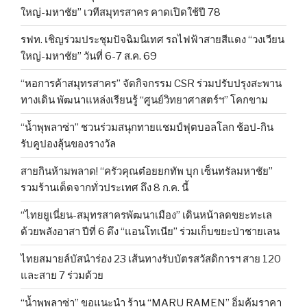
ใหญ่-มหาชัย” เวทีสมุทรสาคร คาดเปิดใช้ปี 78
รฟท. เชิญร่วมประชุมปัจฉิมนิเทศ รถไฟฟ้าสายสีแดง “วงเวียน
ใหญ่-มหาชัย” วันที่ 6-7 ส.ค. 69
“หอการค้าสมุทรสาคร” จัดกิจกรรม CSR ร่วมปรับปรุงสะพาน
ทางเดิน พัฒนาแหล่งเรียนรู้ “ศูนย์วิทยาศาสตร์ฯ” โคกขาม
“น้ำพุพลาซ่า” ชวนร่วมสนุกทายแชมป์ฟุตบอลโลก ช้อป-กิน
รับคูปองลุ้นของรางวัล
สายกินห้ามพลาด! “ครัวคุณต๋อยยกทัพ บุก เซ็นทรัลมหาชัย”
รวมร้านเด็ดจากทั่วประเทศ ถึง 8 ก.ค. นี้
“ไทยยูเนี่ยน-สมุทรสาครพัฒนาเมือง” เดินหน้าลดขยะทะเล
ด้วยพลังอาสา ปีที่ 6 ดึง “แอนโทเนีย” ร่วมเก็บขยะป่าชายเลน
ไทยสมายล์บัสนำร่อง 23 เส้นทางรับบัตรสวัสดิการฯ สาย 120
และสาย 7 ร่วมด้วย
“น้ำพุพลาซ่า” ขอแนะนำ ร้าน “MARU RAMEN” อิ่มคุ้มราคา