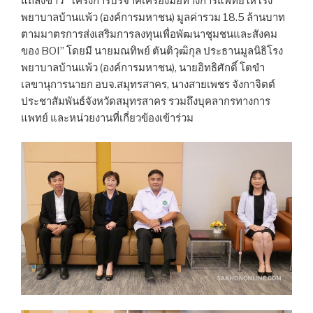
แถลงข่าว “โครงการบริจาคเครื่องมือทางการแพทย์ให้โรง
พยาบาลบ้านแพ้ว (องค์การมหาชน) มูลค่ารวม 18.5 ล้านบาท
ตามมาตรการส่งเสริมการลงทุนเพื่อพัฒนาชุมชนและสังคม
ของ BOI” โดยมี นายมณทิพย์ ตันติวุฒิกุล ประธานมูลนิธิโรง
พยาบาลบ้านแพ้ว (องค์การมหาชน), นายอิทธิศักดิ์ โตขำ
เลขานุการนายก อบจ.สมุทรสาคร, นางสายเพชร จังกาจิตต์
ประชาสัมพันธ์จังหวัดสมุทรสาคร รวมถึงบุคลากรทางการ
แพทย์ และหน่วยงานที่เกี่ยวข้องเข้าร่วม