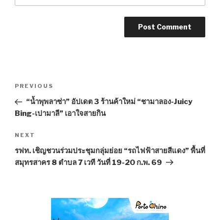
Post
PREVIOUS
Previous
navigation
Post
“น้ำพุพลาซ่า” อัปเดต 3 ร้านค้าใหม่ “ชามาลอง-Juicy
Bing-เปามาลี” เอาใจสายกิน
NEXT
Next
Post
รฟท. เชิญชวนร่วมประชุมกลุ่มย่อย “รถไฟฟ้าสายสีแดง” พื้นที่
สมุทรสาคร 8 ตำบล 7 เวที วันที่ 19-20 ก.พ. 69