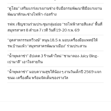
“ดูโฮม” เสริมแกร่งแรงงานช่าง จับมือกรมพัฒนาฝีมือแรงงาน
พัฒนาทักษะช่างไฟฟ้า-ก่อสร้าง
รฟท. เชิญชวนร่วมประชุมกลุ่มย่อย “รถไฟฟ้าสายสีแดง” พื้นที่
สมุทรสาคร 8 ตำบล 7 เวที วันที่ 19-20 ก.พ. 69
“อุตสาหกรรมทวีวงษ์” หนุน 18.5 ล. มอบเครื่องมือแพทย์ให้
รพ.บ้านแพ้ว “สมุทรสาครพัฒนาเมือง” ร่วมประสาน
“น้ำพุพลาซ่า” อัปเดต 3 ร้านค้าใหม่ “ชามาลอง-Juicy Bing-
เปามาลี” เอาใจสายกิน
“น้ำพุพลาซ่า” มอบความสุขให้น้อง ๆ งานวันเด็กปี 2569 แจก
ขนม-เครื่องดื่ม พร้อมจัดเต็มของรางวัล