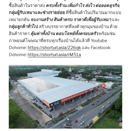
ซื้อสินค้าในราคาส่ง
ครบทั้งร้าน เพิ่มกำไร ส่งไว ต่อยอดธุรกิจ
,
กลุ่มผู้รับเหมาและช่างรายย่อย
ที่ซื้อสินค้าในปริมาณมากแบบ
เหมายกคัน
จบงานสร้าง สินค้าครบ ราคาดีเพื่อผู้รับเหมา
และ
กลุ่มลูกค้าทั่วไป
สร้างบรรยากาศที่ลงตัวทุกมุมของบ้าน ด้วย
สินค้าราคา
คุ้มค่าทั้งบ้าน ตอบโจทย์ทั้งครอบครัว
พร้อมชม
ภาพยนต์โฆษณาที่ครบทุกเรื่องบ้านได้แล้วที่ Youtube
Dohome:
https://shorturl.asia/Z26qk
และ Facebook
Dohome:
https://shorturl.asia/rM51a