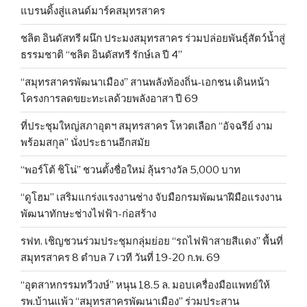
แบรนดิ้งสู่แลนด์มาร์คสมุทรสาคร
ชลิต อินดัสทรี ผนึก ประมงสมุทรสาคร ร่วมปล่อยพันธุ์สัตว์น้ำสู่
ธรรมชาติ “ชลิต อินดัสทรี รักษ์เล ปี 4”
“สมุทรสาครพัฒนาเมือง” สานพลังท้องถิ่น-เอกชน เดินหน้า
โครงการลดขยะทะเลด้วยพลังอาสา ปี 69
ที่ประชุมใหญ่สภาอุตฯ สมุทรสาคร โหวตเลือก “อัจฉรีย์ งาม
พร้อมสกุล” นั่งประธานอีกสมัย
“พอร์โต้ ชิโน่” ชวนตั้งชื่อใหม่ ลุ้นรางวัล 5,000 บาท
“ดูโฮม” เสริมแกร่งแรงงานช่าง จับมือกรมพัฒนาฝีมือแรงงาน
พัฒนาทักษะช่างไฟฟ้า-ก่อสร้าง
รฟท. เชิญชวนร่วมประชุมกลุ่มย่อย “รถไฟฟ้าสายสีแดง” พื้นที่
สมุทรสาคร 8 ตำบล 7 เวที วันที่ 19-20 ก.พ. 69
“อุตสาหกรรมทวีวงษ์” หนุน 18.5 ล. มอบเครื่องมือแพทย์ให้
รพ.บ้านแพ้ว “สมุทรสาครพัฒนาเมือง” ร่วมประสาน