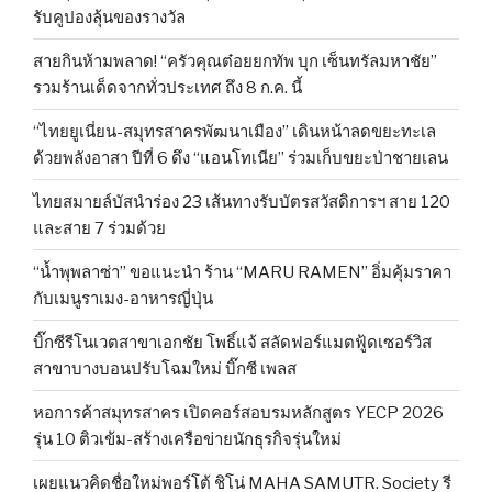
รับคูปองลุ้นของรางวัล
สายกินห้ามพลาด! “ครัวคุณต๋อยยกทัพ บุก เซ็นทรัลมหาชัย”
รวมร้านเด็ดจากทั่วประเทศ ถึง 8 ก.ค. นี้
“ไทยยูเนี่ยน-สมุทรสาครพัฒนาเมือง” เดินหน้าลดขยะทะเล
ด้วยพลังอาสา ปีที่ 6 ดึง “แอนโทเนีย” ร่วมเก็บขยะป่าชายเลน
ไทยสมายล์บัสนำร่อง 23 เส้นทางรับบัตรสวัสดิการฯ สาย 120
และสาย 7 ร่วมด้วย
“น้ำพุพลาซ่า” ขอแนะนำ ร้าน “MARU RAMEN” อิ่มคุ้มราคา
กับเมนูราเมง-อาหารญี่ปุ่น
บิ๊กซีรีโนเวตสาขาเอกชัย โพธิ์แจ้ สลัดฟอร์แมตฟู้ดเซอร์วิส
สาขาบางบอนปรับโฉมใหม่ บิ๊กซี เพลส
หอการค้าสมุทรสาคร เปิดคอร์สอบรมหลักสูตร YECP 2026
รุ่น 10 ติวเข้ม-สร้างเครือข่ายนักธุรกิจรุ่นใหม่
เผยแนวคิดชื่อใหม่พอร์โต้ ชิโน่ MAHA SAMUTR. Society รี