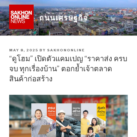
Skip
to
ถนนเศรษฐกิจ
content
POSTED
MAY 8, 2025
BY
SAKHONONLINE
ON
“ดูโฮม” เปิดตัวแคมเปญ “ราคาส่ง ครบ
จบ ทุกเรื่องบ้าน” ตอกย้ำเจ้าตลาด
สินค้าก่อสร้าง