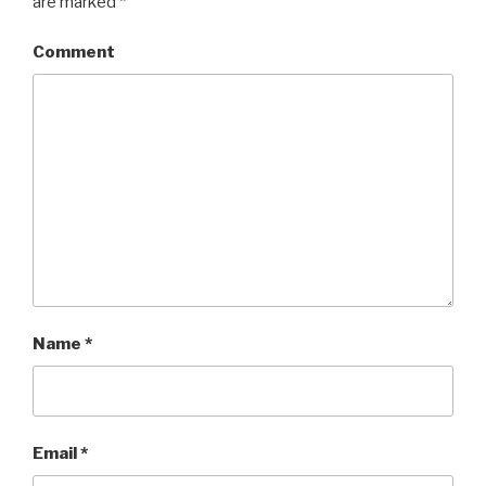
are marked
*
Comment
Name
*
Email
*