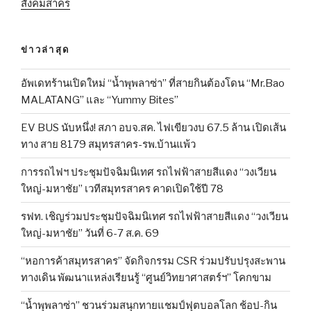
สังคมสาคร
ข่าวล่าสุด
อัพเดทร้านเปิดใหม่ “น้ำพุพลาซ่า” ที่สายกินต้องโดน “Mr.Bao
MALATANG” และ “Yummy Bites”
EV BUS นับหนึ่ง! สภา อบจ.สค. ไฟเขียวงบ 67.5 ล้าน เปิดเส้น
ทาง สาย 8179 สมุทรสาคร-รพ.บ้านแพ้ว
การรถไฟฯ ประชุมปัจฉิมนิเทศ รถไฟฟ้าสายสีแดง “วงเวียน
ใหญ่-มหาชัย” เวทีสมุทรสาคร คาดเปิดใช้ปี 78
รฟท. เชิญร่วมประชุมปัจฉิมนิเทศ รถไฟฟ้าสายสีแดง “วงเวียน
ใหญ่-มหาชัย” วันที่ 6-7 ส.ค. 69
“หอการค้าสมุทรสาคร” จัดกิจกรรม CSR ร่วมปรับปรุงสะพาน
ทางเดิน พัฒนาแหล่งเรียนรู้ “ศูนย์วิทยาศาสตร์ฯ” โคกขาม
“น้ำพุพลาซ่า” ชวนร่วมสนุกทายแชมป์ฟุตบอลโลก ช้อป-กิน