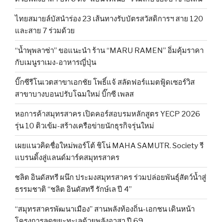
ไทยสมายล์บัสนำร่อง 23 เส้นทางรับบัตรสวัสดิการฯ สาย 120
และสาย 7 ร่วมด้วย
“น้ำพุพลาซ่า” ขอแนะนำ ร้าน “MARU RAMEN” อิ่มคุ้มราคา
กับเมนูราเมง-อาหารญี่ปุ่น
บิ๊กซีรีโนเวตสาขาเอกชัย โพธิ์แจ้ สลัดฟอร์แมตฟู้ดเซอร์วิส
สาขาบางบอนปรับโฉมใหม่ บิ๊กซี เพลส
หอการค้าสมุทรสาคร เปิดคอร์สอบรมหลักสูตร YECP 2026
รุ่น 10 ติวเข้ม-สร้างเครือข่ายนักธุรกิจรุ่นใหม่
เผยแนวคิดชื่อใหม่พอร์โต้ ชิโน่ MAHA SAMUTR. Society รี
แบรนดิ้งสู่แลนด์มาร์คสมุทรสาคร
ชลิต อินดัสทรี ผนึก ประมงสมุทรสาคร ร่วมปล่อยพันธุ์สัตว์น้ำสู่
ธรรมชาติ “ชลิต อินดัสทรี รักษ์เล ปี 4”
“สมุทรสาครพัฒนาเมือง” สานพลังท้องถิ่น-เอกชน เดินหน้า
โครงการลดขยะทะเลด้วยพลังอาสา ปี 69