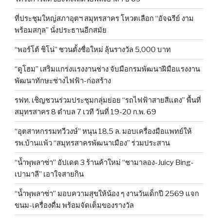
ที่ประชุมใหญ่สภาอุตฯ สมุทรสาคร โหวตเลือก “อัจฉรีย์ งาม
พร้อมสกุล” นั่งประธานอีกสมัย
“พอร์โต้ ชิโน่” ชวนตั้งชื่อใหม่ ลุ้นรางวัล 5,000 บาท
“ดูโฮม” เสริมแกร่งแรงงานช่าง จับมือกรมพัฒนาฝีมือแรงงาน
พัฒนาทักษะช่างไฟฟ้า-ก่อสร้าง
รฟท. เชิญชวนร่วมประชุมกลุ่มย่อย “รถไฟฟ้าสายสีแดง” พื้นที่
สมุทรสาคร 8 ตำบล 7 เวที วันที่ 19-20 ก.พ. 69
“อุตสาหกรรมทวีวงษ์” หนุน 18.5 ล. มอบเครื่องมือแพทย์ให้
รพ.บ้านแพ้ว “สมุทรสาครพัฒนาเมือง” ร่วมประสาน
“น้ำพุพลาซ่า” อัปเดต 3 ร้านค้าใหม่ “ชามาลอง-Juicy Bing-
เปามาลี” เอาใจสายกิน
“น้ำพุพลาซ่า” มอบความสุขให้น้อง ๆ งานวันเด็กปี 2569 แจก
ขนม-เครื่องดื่ม พร้อมจัดเต็มของรางวัล