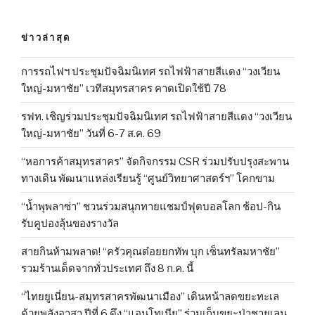
ข่าวล่าสุด
การรถไฟฯ ประชุมปัจฉิมนิเทศ รถไฟฟ้าสายสีแดง “วงเวียน
ใหญ่-มหาชัย” เวทีสมุทรสาคร คาดเปิดใช้ปี 78
รฟท. เชิญร่วมประชุมปัจฉิมนิเทศ รถไฟฟ้าสายสีแดง “วงเวียน
ใหญ่-มหาชัย” วันที่ 6-7 ส.ค. 69
“หอการค้าสมุทรสาคร” จัดกิจกรรม CSR ร่วมปรับปรุงสะพาน
ทางเดิน พัฒนาแหล่งเรียนรู้ “ศูนย์วิทยาศาสตร์ฯ” โคกขาม
“น้ำพุพลาซ่า” ชวนร่วมสนุกทายแชมป์ฟุตบอลโลก ช้อป-กิน
รับคูปองลุ้นของรางวัล
สายกินห้ามพลาด! “ครัวคุณต๋อยยกทัพ บุก เซ็นทรัลมหาชัย”
รวมร้านเด็ดจากทั่วประเทศ ถึง 8 ก.ค. นี้
“ไทยยูเนี่ยน-สมุทรสาครพัฒนาเมือง” เดินหน้าลดขยะทะเล
ด้วยพลังอาสา ปีที่ 6 ดึง “แอนโทเนีย” ร่วมเก็บขยะป่าชายเลน