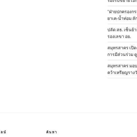
รองรับขยายโอ
“ฝ่ายปกครองกระ
ยาเค-น้ำท่อม 
ปลัด สธ. เซ็นย้า
รองเลขา อย.
สมุทรสาคร เปิดง
การมีส่วนร่วม ด
สมุทรสาคร มอบเ
คว้าเหรียญรางวั
ลน์
ค้นหา