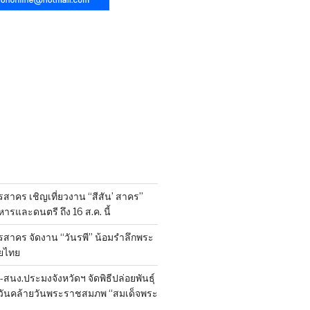
สาคร เชิญเที่ยวงาน “สีสัน’ สาคร”
รและดนตรี ถึง 16 ส.ค. นี้
รสาคร จัดงาน “วันรพี” น้อมรำลึกพระ
ยไทย
นง.ประมงจังหวัดฯ จัดพิธีปล่อยพันธุ์
งในวันคล้ายวันพระราชสมภพ “สมเด็จพระ