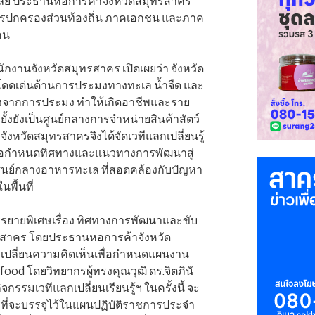
ย์ ประธานหอการค้าจังหวัดสมุทรสาคร
กรปกครองส่วนท้องถิ่น ภาคเอกชน และภาค
คน
ักงานจังหวัดสมุทรสาคร เปิดเผยว่า จังหวัด
าพโดดเด่นด้านการประมงทางทะเล น้ำจืด และ
ื่องจากการประมง ทำให้เกิดอาชีพและราย
้งยังเป็นศูนย์กลางการจำหน่ายสินค้าสัตว์
 จังหวัดสมุทรสาครจึงได้จัดเวทีแลกเปลี่ยนรู้
ค์เพื่อกำหนดทิศทางและแนวทางการพัฒนาสู่
ศูนย์กลางอาหารทะเล ที่สอดคล้องกับปัญหา
ื้นที่
รยายพิเศษเรื่อง ทิศทางการพัฒนาและขับ
ทรสาคร โดยประธานหอการค้าจังหวัด
เปลี่ยนความคิดเห็นเพื่อกำหนดแผนงาน
food โดยวิทยากรผู้ทรงคุณวุฒิ ดร.จิตภินั
กกิจกรรมเวทีแลกเปลี่ยนเรียนรู้ฯ ในครั้งนี้ จะ
่จะบรรจุไว้ในแผนปฏิบัติราชการประจำ