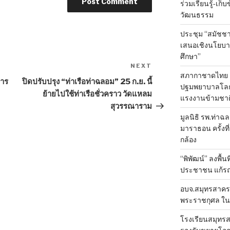
ร่วมเรียนรู้-เก
วัฒนธรรม
ประชุม “สมัชชา
เสนอเชิงนโยบาย
ศึกษา”
NEXT
Next
สภากาชาดไทย 
Post
การ
ปิดปรับปรุง “ท่าเรือท่าฉลอม” 25 ก.ย. นี้
ปฐมพยาบาลโลก ป
ย้ายไปใช้ท่าเรือชั่วคราว วัดแหลม
แรงงานข้ามชาต
สุวรรณาราม
มูลนิธิ รพ.ท่าฉ
มาราธอน ครั้งที่
กล้อง
“พิพัฒน์” ลงพื้น
ประชาชน แก้ร
อบจ.สมุทรสาคร 
พระราชกุศล ใน
โรงเรียนสมุทรส