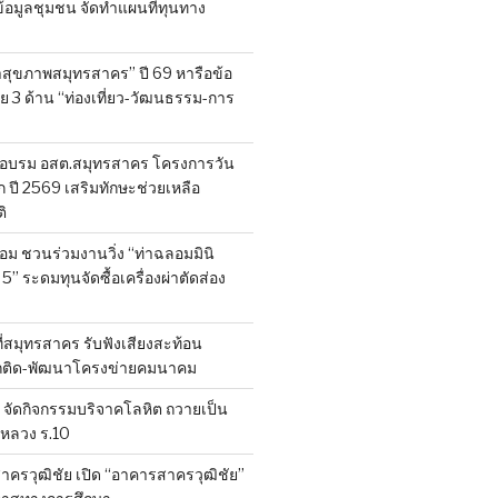
็บข้อมูลชุมชน จัดทำแผนที่ทุนทาง
สุขภาพสมุทรสาคร” ปี 69 หารือข้อ
 3 ด้าน “ท่องเที่ยว-วัฒนธรรม-การ
อบรม อสต.สมุทรสาคร โครงการวัน
ี 2569 เสริมทักษะช่วยเหลือ
ิ
ลอม ชวนร่วมงานวิ่ง “ท่าฉลอมมินิ
 5” ระดมทุนจัดซื้อเครื่องผ่าตัดส่อง
ที่สมุทรสาคร รับฟังเสียงสะท้อน
ถติด-พัฒนาโครงข่ายคมนาคม
จัดกิจกรรมบริจาคโลหิต ถวายเป็น
หลวง ร.10
าครวุฒิชัย เปิด “อาคารสาครวุฒิชัย”