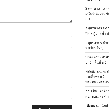
3 เทศบาล “โคก
ผนึกกำลังร่วมซ
69
สมุทรสาคร ปิดก
ปี 69 ผู้ว่าฯ ย้ำ
สมุทรสาคร ม้าเ
วงเวียนใหญ่
ปกครองสมุทรสาค
ยาบ้า พื้นที่ อ.บ
พสกนิกรสมุทรสา
สมเด็จพระเจ้าอย
พระชนมพรรษา 
สธ. เซ็นแต่งตั้ง
ผอ.รพ.สมุทรสา
เปิดอบรม “นัก