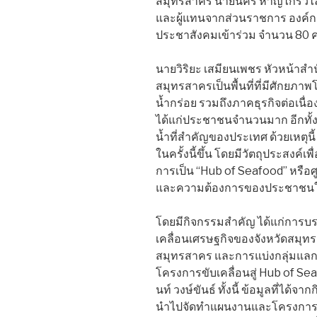
สมุทรสาคร นายนคร หาญไกรวิไล
และผู้แทนจากส่วนราชการ องค์
ประชาสังคมเข้าร่วม จำนวน 80 
นายวิริยะ เสมียนเพชร หัวหน้าสำน
สมุทรสาครเป็นพื้นที่ที่มีศักยภ
น้ำกร่อย รวมถึงภาคธุรกิจต่อเน
ได้แก่ประชาชนจำนวนมาก อีกทั้งยั
น้ำที่สำคัญของประเทศ ด้วยเหตุนี้
ในครั้งนี้ขึ้น โดยมีวัตถุประสง
การเป็น “Hub of Seafood” หรือ
และความต้องการของประชาชนในพ
โดยมีกิจกรรมสำคัญ ได้แก่การบร
เคลื่อนเศรษฐกิจของจังหวัดสมุ
สมุทรสาคร และการแบ่งกลุ่มแลก
โครงการขับเคลื่อนสู่ Hub of Sea
นท์ วงษ์ขันธ์ ทั้งนี้ ข้อมูลที่ได้จา
นำไปจัดทำแผนงานและโครงการที