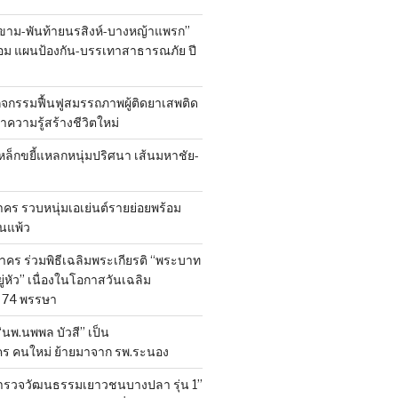
ขาม-พันท้ายนรสิงห์-บางหญ้าแพรก”
้อม แผนป้องกัน-บรรเทาสาธารณภัย ปี
ิจกรรมฟื้นฟูสมรรถภาพผู้ติดยาเสพติด
 นำความรู้สร้างชีวิตใหม่
หล็กขยี้แหลกหนุ่มปริศนา เส้นมหาชัย-
ร รวบหนุ่มเอเย่นต์รายย่อยพร้อม
้านแพ้ว
คร ร่วมพิธีเฉลิมพระเกียรติ “พระบาท
ู่หัว” เนื่องในโอกาสวันเฉลิม
74 พรรษา
 “นพ.นพพล บัวสี” เป็น
คร คนใหม่ ย้ายมาจาก รพ.ระนอง
สำรวจวัฒนธรรมเยาวชนบางปลา รุ่น 1”