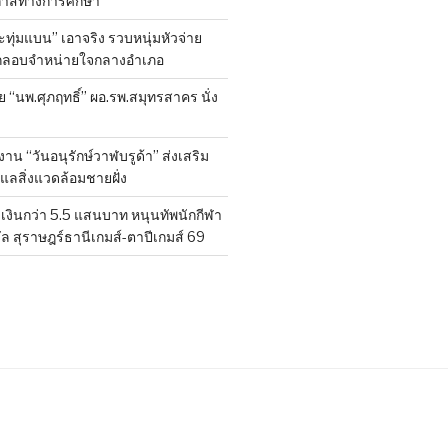
กาสทางการศึกษา
ทุ่มแบน” เอาจริง รวบหนุ่มหัวจ่าย
ลักลอบจำหน่ายใจกลางอำเภอ
ย “นพ.ศุภฤทธิ์” ผอ.รพ.สมุทรสาคร นั่ง
าน “วันอนุรักษ์วาฬบรูด้า” ส่งเสริม
ูแลสิ่งแวดล้อมชายฝั่ง
งินกว่า 5.5 แสนบาท หนุนทัพนักกีฬา
ล สุราษฎร์ธานีเกมส์-ตาปีเกมส์ 69