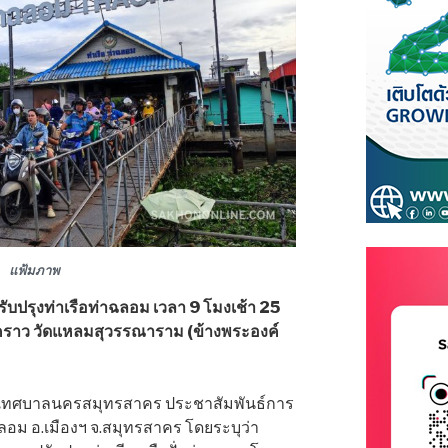
แฟ้มภาพ
บปรุงท่าเรือท่าฉลอม เวลา 9 โมงเช้า 25
ั่วคราว วัดแหลมสุวรรณาราม (ข้างพระองค์
งว่า เทศบาลนครสมุทรสาคร ประชาสัมพันธ์การ
าฉลอม อ.เมืองฯ จ.สมุทรสาคร โดยระบุว่า