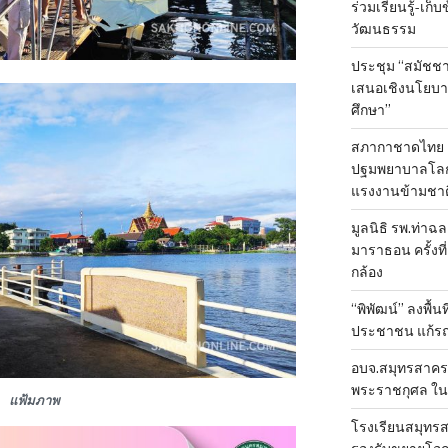
ร่วมเรียนรู้-เก
วัฒนธรรม
ประชุม “สมัชชา
เสนอเชิงนโยบาย
ศึกษา”
สภากาชาดไทย 
ปฐมพยาบาลโลก ป
แรงงานข้ามชาต
มูลนิธิ รพ.ท่าฉ
มาราธอน ครั้งที่
กล้อง
“พิพัฒน์” ลงพื้น
ประชาชน แก้ร
อบจ.สมุทรสาคร 
พระราชกุศล ใน
แฟ้มภาพ
โรงเรียนสมุทรส