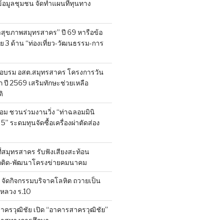
็บข้อมูลชุมชน จัดทำแผนที่ทุนทาง
สุขภาพสมุทรสาคร” ปี 69 หารือข้อ
 3 ด้าน “ท่องเที่ยว-วัฒนธรรม-การ
อบรม อสต.สมุทรสาคร โครงการวัน
ี 2569 เสริมทักษะช่วยเหลือ
ิ
ลอม ชวนร่วมงานวิ่ง “ท่าฉลอมมินิ
 5” ระดมทุนจัดซื้อเครื่องผ่าตัดส่อง
ที่สมุทรสาคร รับฟังเสียงสะท้อน
ถติด-พัฒนาโครงข่ายคมนาคม
จัดกิจกรรมบริจาคโลหิต ถวายเป็น
หลวง ร.10
าครวุฒิชัย เปิด “อาคารสาครวุฒิชัย”