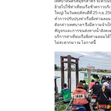
เทศบาลนครสมุทรสาคร จะดำเนินกา
ย้ายไปใช้ท่าเทียบเรือชั่วคราวบ
ใหญ่) ในวันพฤหัสบดีที่ 25 ก.ย. 2
ทำการปรับปรุงท่าเรือฝั่งท่าฉลอ
ดังกล่าวเทศบาลฯ จึงมีความจำเป็น
สัญจรและการขนส่งทางน้ำยังคงด
บริการท่าเทียบเรือฝั่งท่าฉลอมไ
ไม่สะดวกมา ณ โอกาสนี้