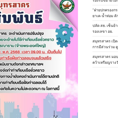
รองรับขยายโอ
“ฝ่ายปกครองกระ
ยาเค-น้ำท่อม 
ปลัด สธ. เซ็นย้า
รองเลขา อย.
สมุทรสาคร เปิดง
การมีส่วนร่วม ด
สมุทรสาคร มอบเ
คว้าเหรียญรางวั