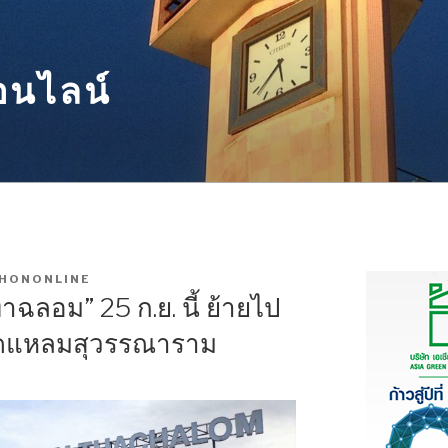
อนไลน์
HONONLINE
่าฉลอม” 25 ก.ย. นี้ ย้ายไป
 วัดแหลมสุวรรณาราม