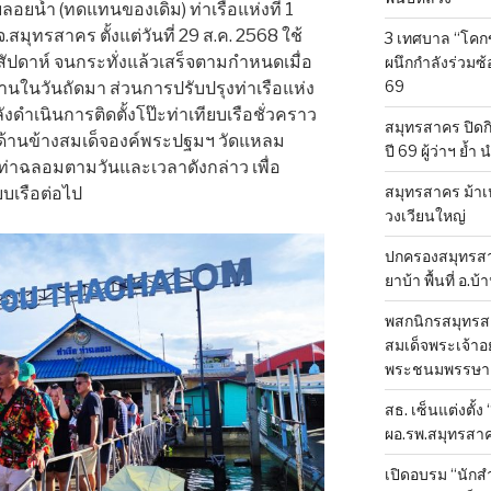
อยน้ำ (ทดแทนของเดิม) ท่าเรือแห่งที่ 1
.สมุทรสาคร ตั้งแต่วันที่ 29 ส.ค. 2568 ใช้
3 เทศบาล “โคก
ัปดาห์ จนกระทั่งแล้วเสร็จตามกำหนดเมื่อ
ผนึกกำลังร่วมซ
69
้งานในวันถัดมา ส่วนการปรับปรุงท่าเรือแห่ง
ลังดำเนินการติดตั้งโป๊ะท่าเทียบเรือชั่วคราว
สมุทรสาคร ปิดก
วณด้านข้างสมเด็จองค์พระปฐมฯ วัดแหลม
ปี 69 ผู้ว่าฯ ย้ำ
ท่าฉลอมตามวันและเวลาดังกล่าว เพื่อ
สมุทรสาคร ม้าเ
ยบเรือต่อไป
วงเวียนใหญ่
ปกครองสมุทรสาค
ยาบ้า พื้นที่ อ.บ
พสกนิกรสมุทรสา
สมเด็จพระเจ้าอย
พระชนมพรรษา 
สธ. เซ็นแต่งตั้ง
ผอ.รพ.สมุทรสา
เปิดอบรม “นัก