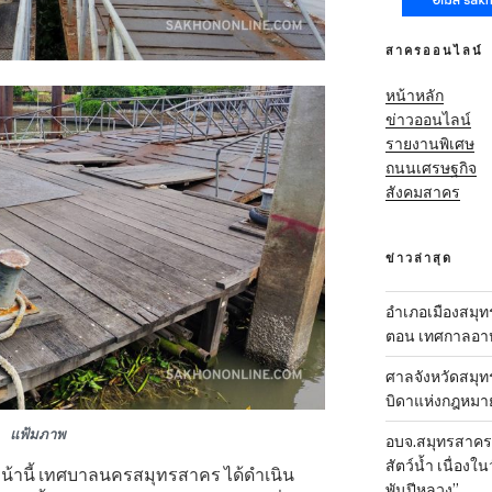
สาครออนไลน์
หน้าหลัก
ข่าวออนไลน์
รายงานพิเศษ
ถนนเศรษฐกิจ
สังคมสาคร
ข่าวล่าสุด
อำเภอเมืองสมุทร
ตอน เทศกาลอาหา
ศาลจังหวัดสมุท
บิดาแห่งกฎหมา
แฟ้มภาพ
อบจ.สมุทรสาคร-ส
สัตว์น้ำ เนื่อ
อนหน้านี้ เทศบาลนครสมุทรสาคร ได้ดำเนิน
พันปีหลวง”