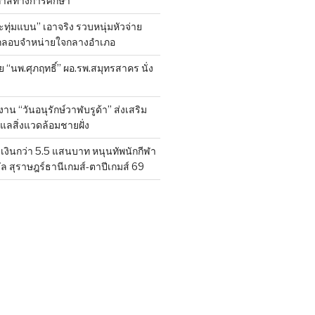
กาสทางการศึกษา
ทุ่มแบน” เอาจริง รวบหนุ่มหัวจ่าย
ลักลอบจำหน่ายใจกลางอำเภอ
ย “นพ.ศุภฤทธิ์” ผอ.รพ.สมุทรสาคร นั่ง
าน “วันอนุรักษ์วาฬบรูด้า” ส่งเสริม
ูแลสิ่งแวดล้อมชายฝั่ง
งินกว่า 5.5 แสนบาท หนุนทัพนักกีฬา
ล สุราษฎร์ธานีเกมส์-ตาปีเกมส์ 69