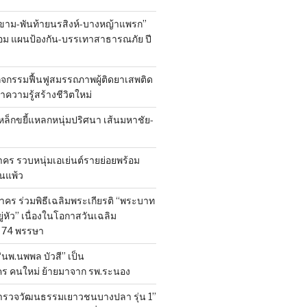
ขาม-พันท้ายนรสิงห์-บางหญ้าแพรก”
้อม แผนป้องกัน-บรรเทาสาธารณภัย ปี
ิจกรรมฟื้นฟูสมรรถภาพผู้ติดยาเสพติด
 นำความรู้สร้างชีวิตใหม่
หล็กขยี้แหลกหนุ่มปริศนา เส้นมหาชัย-
ร รวบหนุ่มเอเย่นต์รายย่อยพร้อม
้านแพ้ว
คร ร่วมพิธีเฉลิมพระเกียรติ “พระบาท
ู่หัว” เนื่องในโอกาสวันเฉลิม
74 พรรษา
 “นพ.นพพล บัวสี” เป็น
คร คนใหม่ ย้ายมาจาก รพ.ระนอง
สำรวจวัฒนธรรมเยาวชนบางปลา รุ่น 1”