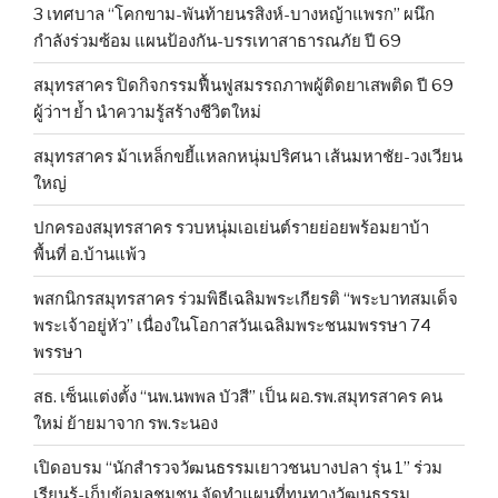
3 เทศบาล “โคกขาม-พันท้ายนรสิงห์-บางหญ้าแพรก” ผนึก
กำลังร่วมซ้อม แผนป้องกัน-บรรเทาสาธารณภัย ปี 69
สมุทรสาคร ปิดกิจกรรมฟื้นฟูสมรรถภาพผู้ติดยาเสพติด ปี 69
ผู้ว่าฯ ย้ำ นำความรู้สร้างชีวิตใหม่
สมุทรสาคร ม้าเหล็กขยี้แหลกหนุ่มปริศนา เส้นมหาชัย-วงเวียน
ใหญ่
ปกครองสมุทรสาคร รวบหนุ่มเอเย่นต์รายย่อยพร้อมยาบ้า
พื้นที่ อ.บ้านแพ้ว
พสกนิกรสมุทรสาคร ร่วมพิธีเฉลิมพระเกียรติ “พระบาทสมเด็จ
พระเจ้าอยู่หัว” เนื่องในโอกาสวันเฉลิมพระชนมพรรษา 74
พรรษา
สธ. เซ็นแต่งตั้ง “นพ.นพพล บัวสี” เป็น ผอ.รพ.สมุทรสาคร คน
ใหม่ ย้ายมาจาก รพ.ระนอง
เปิดอบรม “นักสำรวจวัฒนธรรมเยาวชนบางปลา รุ่น 1” ร่วม
เรียนรู้-เก็บข้อมูลชุมชน จัดทำแผนที่ทุนทางวัฒนธรรม