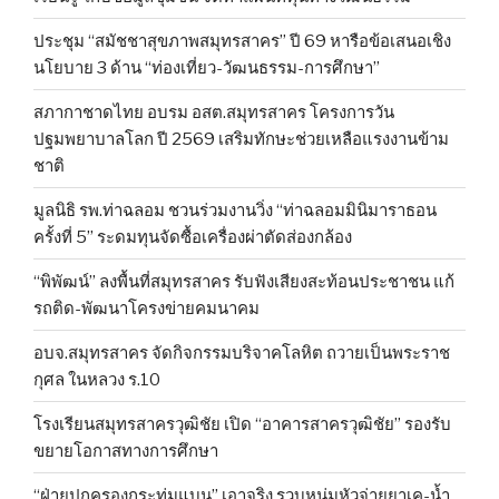
ประชุม “สมัชชาสุขภาพสมุทรสาคร” ปี 69 หารือข้อเสนอเชิง
นโยบาย 3 ด้าน “ท่องเที่ยว-วัฒนธรรม-การศึกษา”
สภากาชาดไทย อบรม อสต.สมุทรสาคร โครงการวัน
ปฐมพยาบาลโลก ปี 2569 เสริมทักษะช่วยเหลือแรงงานข้าม
ชาติ
มูลนิธิ รพ.ท่าฉลอม ชวนร่วมงานวิ่ง “ท่าฉลอมมินิมาราธอน
ครั้งที่ 5” ระดมทุนจัดซื้อเครื่องผ่าตัดส่องกล้อง
“พิพัฒน์” ลงพื้นที่สมุทรสาคร รับฟังเสียงสะท้อนประชาชน แก้
รถติด-พัฒนาโครงข่ายคมนาคม
อบจ.สมุทรสาคร จัดกิจกรรมบริจาคโลหิต ถวายเป็นพระราช
กุศล ในหลวง ร.10
โรงเรียนสมุทรสาครวุฒิชัย เปิด “อาคารสาครวุฒิชัย” รองรับ
ขยายโอกาสทางการศึกษา
“ฝ่ายปกครองกระทุ่มแบน” เอาจริง รวบหนุ่มหัวจ่ายยาเค-น้ำ