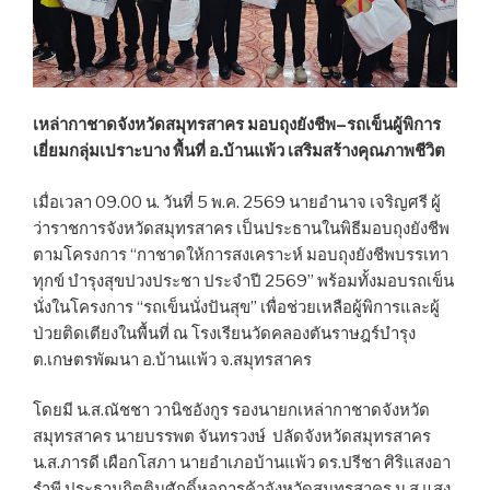
เหล่ากาชาดจังหวัดสมุทรสาคร มอบถุงยังชีพ–รถเข็นผู้พิการ
เยี่ยมกลุ่มเปราะบาง พื้นที่ อ.บ้านแพ้ว เสริมสร้างคุณภาพชีวิต
เมื่อเวลา 09.00 น. วันที่ 5 พ.ค. 2569 นายอำนาจ เจริญศรี ผู้
ว่าราชการจังหวัดสมุทรสาคร เป็นประธานในพิธีมอบถุงยังชีพ
ตามโครงการ “กาชาดให้การสงเคราะห์ มอบถุงยังชีพบรรเทา
ทุกข์ บำรุงสุขปวงประชา ประจำปี 2569” พร้อมทั้งมอบรถเข็น
นั่งในโครงการ “รถเข็นนั่งปันสุข” เพื่อช่วยเหลือผู้พิการและผู้
ป่วยติดเตียงในพื้นที่ ณ โรงเรียนวัดคลองตันราษฎร์บำรุง
ต.เกษตรพัฒนา อ.บ้านแพ้ว จ.สมุทรสาคร
โดยมี น.ส.ณัชชา วานิชอังกูร รองนายกเหล่ากาชาดจังหวัด
สมุทรสาคร นายบรรพต จันทรวงษ์ ปลัดจังหวัดสมุทรสาคร
น.ส.ภารดี เผือกโสภา นายอำเภอบ้านแพ้ว ดร.ปรีชา ศิริแสงอา
รำพี ประธานกิตติมศักดิ์หอการค้าจังหวัดสมุทรสาคร น.ส.แสง