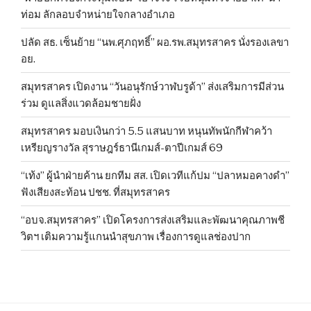
ท่อม ลักลอบจำหน่ายใจกลางอำเภอ
ปลัด สธ. เซ็นย้าย “นพ.ศุภฤทธิ์” ผอ.รพ.สมุทรสาคร นั่งรองเลขา
อย.
สมุทรสาคร เปิดงาน “วันอนุรักษ์วาฬบรูด้า” ส่งเสริมการมีส่วน
ร่วม ดูแลสิ่งแวดล้อมชายฝั่ง
สมุทรสาคร มอบเงินกว่า 5.5 แสนบาท หนุนทัพนักกีฬาคว้า
เหรียญรางวัล สุราษฎร์ธานีเกมส์-ตาปีเกมส์ 69
“เท้ง” ผู้นำฝ่ายค้าน ยกทีม สส. เปิดเวทีแก้ปม “ปลาหมอคางดำ”
ฟังเสียงสะท้อน ปชช. ที่สมุทรสาคร
“อบจ.สมุทรสาคร” เปิดโครงการส่งเสริมและพัฒนาคุณภาพชี
วิตฯ เติมความรู้แกนนำสุขภาพ เรื่องการดูแลช่องปาก