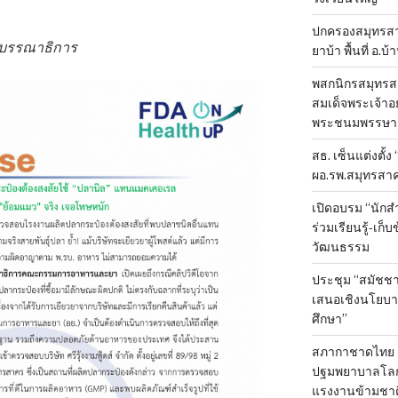
ปกครองสมุทรสาค
องบรรณาธิการ
ยาบ้า พื้นที่ อ.บ
พสกนิกรสมุทรสา
สมเด็จพระเจ้าอย
พระชนมพรรษา 
สธ. เซ็นแต่งตั้ง
ผอ.รพ.สมุทรสา
เปิดอบรม “นัก
ร่วมเรียนรู้-เก
วัฒนธรรม
ประชุม “สมัชชา
เสนอเชิงนโยบาย
ศึกษา”
สภากาชาดไทย 
ปฐมพยาบาลโลก ป
แรงงานข้ามชาต