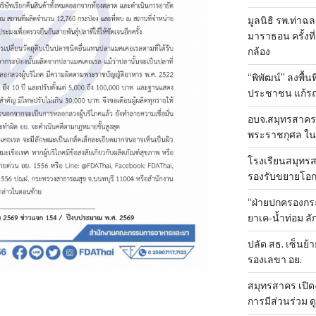
มูลนิธิ รพ.ท่าฉ
มาราธอน ครั้งที่
กล้อง
“พิพัฒน์” ลงพื้น
ประชาชน แก้ร
อบจ.สมุทรสาคร 
พระราชกุศล ใน
โรงเรียนสมุทรส
รองรับขยายโอ
“ฝ่ายปกครองกระ
ยาเค-น้ำท่อม 
ปลัด สธ. เซ็นย้า
รองเลขา อย.
สมุทรสาคร เปิดง
การมีส่วนร่วม ด