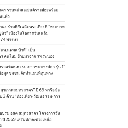
ร รวบหนุ่มเอเย่นต์รายย่อยพร้อม
้านแพ้ว
คร ร่วมพิธีเฉลิมพระเกียรติ “พระบาท
ู่หัว” เนื่องในโอกาสวันเฉลิม
74 พรรษา
 “นพ.นพพล บัวสี” เป็น
คร คนใหม่ ย้ายมาจาก รพ.ระนอง
สำรวจวัฒนธรรมเยาวชนบางปลา รุ่น 1”
็บข้อมูลชุมชน จัดทำแผนที่ทุนทาง
สุขภาพสมุทรสาคร” ปี 69 หารือข้อ
 3 ด้าน “ท่องเที่ยว-วัฒนธรรม-การ
อบรม อสต.สมุทรสาคร โครงการวัน
ี 2569 เสริมทักษะช่วยเหลือ
ิ