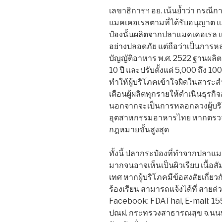
เลขาธิการฯ อย. เน้นย้ำว่า กรณีก
แมคเคอเรลตามที่ได้รับอนุญาต แ
ป๋องนั้นผลิตจากปลาแมคเคอเรล แม
อย่างปลอดภัย แต่ถือว่าเป็นการ
บัญญัติอาหาร พ.ศ. 2522 ฐานผลิต
10 ปี และปรับตั้งแต่ 5,000 ถึง
ทำให้ผู้บริโภคเข้าใจผิดในสาระส
เตือนผู้ผลิตทุกรายให้ดำเนินธุรก
นอกจากจะเป็นการหลอกลวงผู้บริ
อุตสาหกรรมอาหารไทย หากตรวจ
กฎหมายขั้นสูงสุด
ทั้งนี้ ปลากระป๋องที่ทำจากปลาแ
มากจนอาจเห็นเป็นผิวเรียบ เนื้อส
เทศ หากผู้บริโภคมีข้อสงสัยเกี่ยว
ร้องเรียน สามารถแจ้งได้ที่ สายด
Facebook: FDAThai, E-mail: 15
ปณฝ. กระทรวงสาธารณสุข จ.นนท