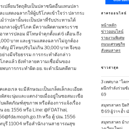
ารเปลี่ยนวัตถุดิบเป็นปลาชนิดอื่นแทนปลา
ละแสดงฉลากให้ผู้บริโภคเข้าใจว่า ปลากระ
สาครออนไลน์
้ว่าปลานั้นจะเป็นปลาที่รับประทานได้
หน้าหลัก
หลอกลวงผู้บริโภค มีความผิดตามพระราช
ข่าวออนไลน์
อาหารปลอม มีโทษจำคุกตั้งแต่ 6 เดือน ถึง
รายงานพิเศษ
 100,000 บาท และฐานแสดงฉลากไม่ถูกต้อง
ถนนเศรษฐกิจ
ำคัญ มีโทษปรับไม่เกิน 30,000 บาท จึงขอ
สังคมสาคร
ิจอย่างมีจริยธรรม การกระทำดังกล่าว
โภคแล้ว ยังทำลายความเชื่อมั่นของ
ข่าวล่าสุด
พบการกระทำผิด อย. จะดำเนินคดีตาม
3 เทศบาล “โคก
ผนึกกำลังร่วมซ
มคเคอเรล จะมีลักษณะเป็นเกล็ดเล็กละเอียด
69
ัมผัสจะนุ่มและแตกง่ายเมื่ออยู่ในซอสมะเขือ
กับผลิตภัณฑ์สุขภาพ หรือต้องการแจ้งเรื่อง
สมุทรสาคร ปิดก
่วน อย. 1556 หรือ Line: @FDAThai,
ปี 69 ผู้ว่าฯ ย้ำ
56@fda.moph.go.th หรือ ตู้ ปณ. 1556
สมุทรสาคร ม้าเ
บุรี 11004 หรือสำนักงานสาธารณสุข
วงเวียนใหญ่