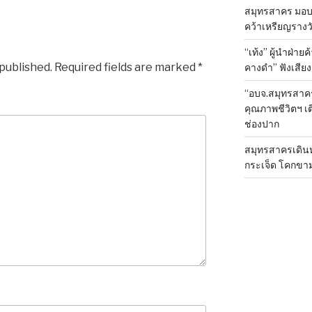
สมุทรสาคร มอบเ
คว้าเหรียญรางวั
“เท้ง” ผู้นำฝ่า
 published.
Required fields are marked
*
คางดำ” ฟังเสีย
“อบจ.สมุทรสาค
คุณภาพชีวิตฯ เ
ช่องปาก
สมุทรสาครเดินห
กระเจ็ด โคกขา