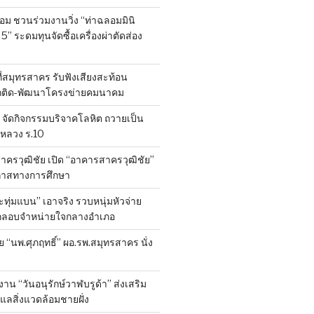
ลอม ชวนร่วมงานวิ่ง “ท่าฉลอมมินิ
 5” ระดมทุนจัดซื้อเครื่องผ่าตัดส่อง
ที่สมุทรสาคร รับฟังเสียงสะท้อน
ถติด-พัฒนาโครงข่ายคมนาคม
จัดกิจกรรมบริจาคโลหิต ถวายเป็น
หลวง ร.10
าครวุฒิชัย เปิด “อาคารสาครวุฒิชัย”
กาสทางการศึกษา
ทุ่มแบน” เอาจริง รวบหนุ่มหัวจ่าย
ลักลอบจำหน่ายใจกลางอำเภอ
ย “นพ.ศุภฤทธิ์” ผอ.รพ.สมุทรสาคร นั่ง
าน “วันอนุรักษ์วาฬบรูด้า” ส่งเสริม
ูแลสิ่งแวดล้อมชายฝั่ง