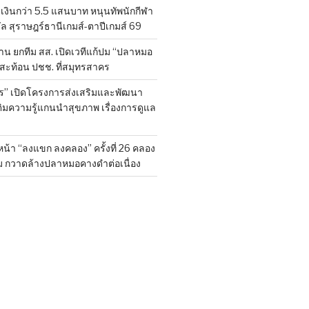
งินกว่า 5.5 แสนบาท หนุนทัพนักกีฬา
ล สุราษฎร์ธานีเกมส์-ตาปีเกมส์ 69
ยค้าน ยกทีม สส. เปิดเวทีแก้ปม “ปลาหมอ
งสะท้อน ปชช. ที่สมุทรสาคร
ร” เปิดโครงการส่งเสริมและพัฒนา
ติมความรู้แกนนำสุขภาพ เรื่องการดูแล
น้า “ลงแขก ลงคลอง” ครั้งที่ 26 คลอง
ม กวาดล้างปลาหมอคางดำต่อเนื่อง