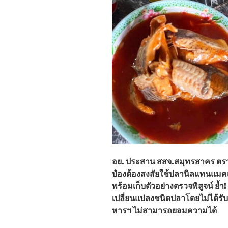
อย. ประสาน สสจ.สมุทรสาคร ตร
ป๋องต้องสงสัยใช้ปลานิลแทนแมคเคอ
พร้อมเก็บตัวอย่างตรวจพิสูจน์ ย้ำ!
เปลี่ยนแปลงชนิดปลาโดยไม่ได้ร
หารฯ ไม่สามารถยอมความได้