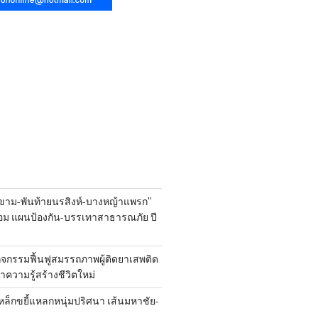
ขาม-พันท้ายนรสิงห์-บางหญ้าแพรก”
้อม แผนป้องกัน-บรรเทาสาธารณภัย ปี
ิจกรรมฟื้นฟูสมรรถภาพผู้ติดยาเสพติด
 นำความรู้สร้างชีวิตใหม่
หล็กขยี้แหลกหนุ่มปริศนา เส้นมหาชัย-