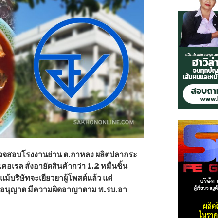
วจสอบโรงงานย่าน ต.กาหลง ผลิตปลากระ
เรล สั่งอายัดสินค้ากว่า 1.2 หมื่นชิ้น
 แม้บริษัทจะเยียวยาผู้โพสต์แล้ว แต่
ับอนุญาต มีความผิดอาญาตาม พ.รบ.อา