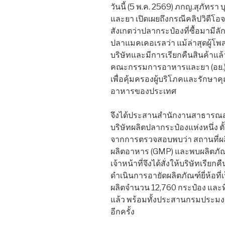
วันนี้ (5 พ.ค. 2569) ภกญ.สุภั
และยา เปิดเผยถึงกรณีคลิปวิดีโอจากผ
สังเกตว่าปลากระป๋องที่ซื้อมามีลั
ปลาแมคเคอเรลว่า แม้ล่าสุดผู้โพ
บริษัทและมีการเรียกคืนสินค้าแ
คณะกรรมการอาหารและยา (อย.) จ
เพื่อคุ้มครองผู้บริโภคและรัก
อาหารของประเทศ
จึงได้ประสานสำนักงานสาธารณสุ
บริษัทผลิตปลากระป๋องแห่งหนึ่ง ตั้
จากการตรวจสอบพบว่า สถานที่ผลิ
ผลิตอาหาร (GMP) และพบผลิตภัณฑ์
เจ้าหน้าที่จึงได้สั่งให้บริษัทเร
ดำเนินการอายัดผลิตภัณฑ์ยี่ห้อที่เ
ผลิตจำนวน 12,760 กระป๋อง และท
แล้ว พร้อมทั้งประสานกรมประมงเพื
อีกครั้ง