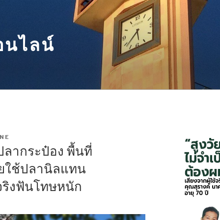
อนไลน์
NE
ากระป๋อง พื้นที่
ัยใช้ปลานิลแทน
ริงฟันโทษหนัก