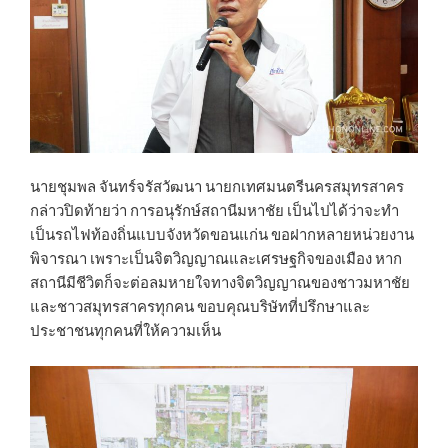
นายชุมพล จันทร์จรัสวัฒนา นายกเทศมนตรีนครสมุทรสาคร
กล่าวปิดท้ายว่า การอนุรักษ์สถานีมหาชัย เป็นไปได้ว่าจะทำ
เป็นรถไฟท้องถิ่นแบบจังหวัดขอนแก่น ขอฝากหลายหน่วยงาน
พิจารณา เพราะเป็นจิตวิญญาณและเศรษฐกิจของเมือง หาก
สถานีมีชีวิตก็จะต่อลมหายใจทางจิตวิญญาณของชาวมหาชัย
และชาวสมุทรสาครทุกคน ขอบคุณบริษัทที่ปรึกษาและ
ประชาชนทุกคนที่ให้ความเห็น