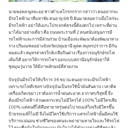
นายพอพล พูลละออ ชาวตำบลโกรกกราก กล่าวว่า ตนอยากจะ
มีรถไฟฟ้ามาที่มหาชัย ตนอายุ 68 ปี ฝันมาตลอดว่าเมื่อไหร่จะ
มีรถไฟฟ้า อย่าให้เมกะโปรเจกต์ตรงนี้ต้องตกไป เพราะที่ผ่าน
มาได้มาอย่างเดียว คือ ถนนพระรามที่ 2 ตนสนับสนุนการมี
รถไฟฟ้าและการมีส่วนร่วม บ้านเมืองจะพัฒนาต้องพัฒนาทาง
ราง ปริมณฑลอย่างจังหวัดปทุมธานี คูคต สมุทรปราการ มีกัน
หมดแล้ว สมุทรสาครใกล้เกลือกินด่าง เรื่องการอนุรักษ์รถไฟ
เดิมก็ดี อยากให้การรถไฟฯ ออกแบบสถานีอนุรักษ์อย่าให้
ชุลมุนวุ่นวาย ให้มีภาพลักษณ์ที่สวยงาม
ปัจจุบันมีรถไฟให้บริการ 34 ขบวน ตนอยากจะมีรถไฟฟ้า
เพราะรถไฟดีเซลรางปัจจุบันเป็นรถใช้น้ำมันสันดาป เวลาติด
เครื่องเกิดเขม่า เราต้องการน้ำฝนสะอาด อากาศบริสุทธิ์ จึง
ต้องมีรถไฟฟ้า ส่วนผลกระทบไม่มีใครได้ 100% ไม่มีใครเสีย
100% แต่คนที่ได้คือทายาทรุ่นต่อไป รถเมล์วิ่งจริงมีใครขึ้น
ป้ายรถเมล์ก็ไม่มี จึงไม่มีใครใช้บริการ แต่รถไฟฟ้านั้นมีคนใช้
บริการแน่นอน ช่วงชีวิตของตนจะพยายามหายใจและใช้รถไฟ
ไว้ ตนเชื่อมั่นในผู้ออกแบบ มั่นใจว่าได้ทำมาอย่างดีที่สุดแล้ว