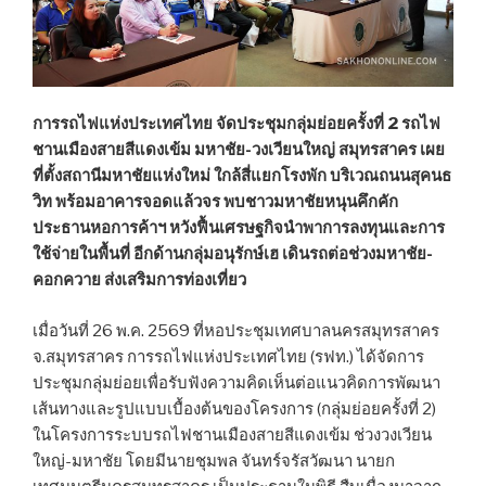
การรถไฟแห่งประเทศไทย จัดประชุมกลุ่มย่อยครั้งที่ 2 รถไฟ
ชานเมืองสายสีแดงเข้ม มหาชัย-วงเวียนใหญ่ สมุทรสาคร เผย
ที่ตั้งสถานีมหาชัยแห่งใหม่ ใกล้สี่แยกโรงพัก บริเวณถนนสุคนธ
วิท พร้อมอาคารจอดแล้วจร พบชาวมหาชัยหนุนคึกคัก
ประธานหอการค้าฯ หวังฟื้นเศรษฐกิจนำพาการลงทุนและการ
ใช้จ่ายในพื้นที่ อีกด้านกลุ่มอนุรักษ์เฮ เดินรถต่อช่วงมหาชัย-
คอกควาย ส่งเสริมการท่องเที่ยว
เมื่อวันที่ 26 พ.ค. 2569 ที่หอประชุมเทศบาลนครสมุทรสาคร
จ.สมุทรสาคร การรถไฟแห่งประเทศไทย (รฟท.) ได้จัดการ
ประชุมกลุ่มย่อยเพื่อรับฟังความคิดเห็นต่อแนวคิดการพัฒนา
เส้นทางและรูปแบบเบื้องต้นของโครงการ (กลุ่มย่อยครั้งที่ 2)
ในโครงการระบบรถไฟชานเมืองสายสีแดงเข้ม ช่วงวงเวียน
ใหญ่-มหาชัย โดยมีนายชุมพล จันทร์จรัสวัฒนา นายก