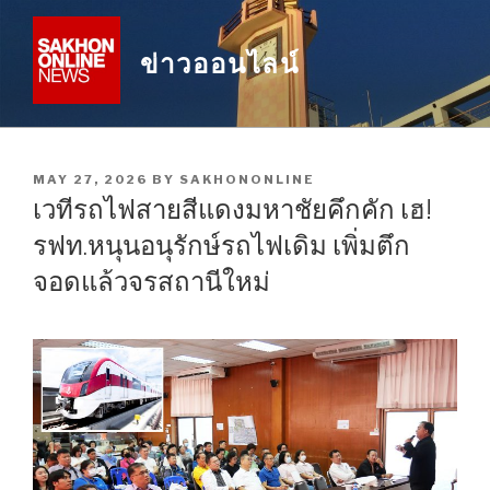
Skip
to
ข่าวออนไลน์
content
POSTED
MAY 27, 2026
BY
SAKHONONLINE
ON
เวทีรถไฟสายสีแดงมหาชัยคึกคัก เฮ!
รฟท.หนุนอนุรักษ์รถไฟเดิม เพิ่มตึก
จอดแล้วจรสถานีใหม่