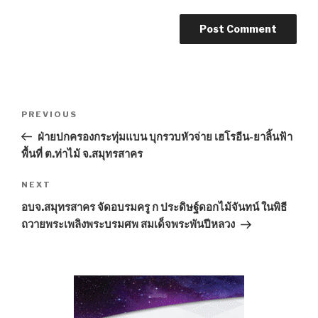
Post
PREVIOUS
Previous
navigation
Post
ฝ่ายปกครองกระทุ่มแบน บุกรวบหัวจ่าย เฮโรอีน-ยาลิ้นฟ้า
พื้นที่ ต.ท่าไม้ จ.สมุทรสาคร
NEXT
Next
Post
อบจ.สมุทรสาคร จัดอบรมครู ก ประดิษฐ์ดอกไม้จันทน์ ในพิธี
ถวายพระเพลิงพระบรมศพ สมเด็จพระพันปีหลวง