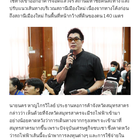
ใช้ทางเข้าออกอาคารจอดแล้วจร สถานีมหาชัยคนละทาง และ
ปรับแนวเส้นทางบริเวณสถานีเมืองใหม่ เนื่องจากทางโค้งก่อน
ถึงสถานีเมืองใหม่ กินพื้นที่หน้ากว้างที่ดินของตน 140 เมตร
นายนคร หาญไกรวิไลย์ ประธานหอการค้าจังหวัดสมุทรสาคร
กล่าวว่า เห็นด้วยที่จังหวัดสมุทรสาครจะมีรถไฟฟ้าเข้ามา
อย่างน้อยคาดหวังว่าการเดินทางจากกรุงเทพฯ จะเข้ามาที่
สมุทรสาครมากขึ้น เพราะปัจจุบันเศรษฐกิจซบเซา ซึ่งคาดหวัง
ว่ารถไฟฟ้าเส้นนี้จะนำพาการลงทุนต่างๆ และการใช้จ่ายใน