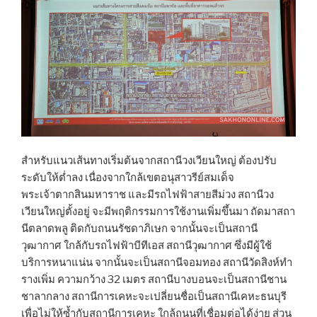
สำหรับแนวเส้นทางเริ่มต้นจากสถานีวงเวียนใหญ่ ต้องปรับ
ระดับให้ต่ำลง เนื่องจากใกล้เขตอนุสาวรีย์สมเด็จ
พระเจ้าตากสินมหาราช และมีรถไฟฟ้าสายสีม่วง สถานีวง
เวียนใหญ่ตั้งอยู่ จะมีพฤติกรรมการใช้งานเพิ่มขึ้นมา ถัดมาสถา
นีตลาดพลู ติดกับถนนรัชดาภิเษก จากนั้นจะเป็นสถานี
วุฒากาศ ใกล้กับรถไฟฟ้าบีทีเอส สถานีวุฒากาศ ซึ่งมีผู้ใช้
บริการหนาแน่น จากนั้นจะเป็นสถานีจอมทอง สถานีวัดสิงห์ทำ
รางเพิ่ม ความกว้าง 32 เมตร สถานีบางบอนจะเป็นสถานีชาน
ชาลากลาง สถานีการเคหะจะเปลี่ยนชื่อเป็นสถานีเคหะธนบุรี
เพื่อไม่ให้ซ้ำกับสถานีการเคหะ ใกล้ถนนที่เชื่อมต่อได้ง่าย ส่วน