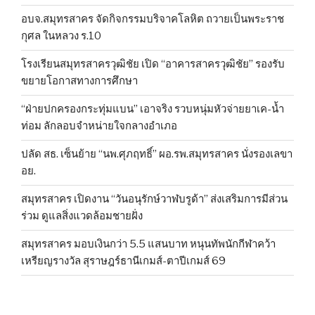
อบจ.สมุทรสาคร จัดกิจกรรมบริจาคโลหิต ถวายเป็นพระราช
กุศล ในหลวง ร.10
โรงเรียนสมุทรสาครวุฒิชัย เปิด “อาคารสาครวุฒิชัย” รองรับ
ขยายโอกาสทางการศึกษา
“ฝ่ายปกครองกระทุ่มแบน” เอาจริง รวบหนุ่มหัวจ่ายยาเค-น้ำ
ท่อม ลักลอบจำหน่ายใจกลางอำเภอ
ปลัด สธ. เซ็นย้าย “นพ.ศุภฤทธิ์” ผอ.รพ.สมุทรสาคร นั่งรองเลขา
อย.
สมุทรสาคร เปิดงาน “วันอนุรักษ์วาฬบรูด้า” ส่งเสริมการมีส่วน
ร่วม ดูแลสิ่งแวดล้อมชายฝั่ง
สมุทรสาคร มอบเงินกว่า 5.5 แสนบาท หนุนทัพนักกีฬาคว้า
เหรียญรางวัล สุราษฎร์ธานีเกมส์-ตาปีเกมส์ 69