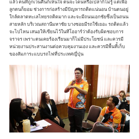
แล้ว คนที่ถูกเวนคืนก็เห็นใจ ตนจะโดนหรือเปล่าก็ไม่รู้ แต่เพื่อ
ลูกตนก็ยอม ช่วงการก่อสร้างมีปัญหารถติดแน่นอน บ้านตนอยู่
ใกล้ตลาดทะเลไทยรถติดมาก และจะมีถนนเอกชัยซึ่งเป็นถนน
สายหลัก บริเวณสถานีมหาชัย บางซอยมีรถใช้เยอะ รถติดแล้ว
จะไปไหน เสนอให้เขียนไว้ในทีโออาร์ว่าต้องรับผิดชอบการ
จราจร เพราะตนเคยร้องเรียนมาก็ไม่มีประโยชน์ และควรมี
หน่วยงานประสานงานต่อควบคุมงานเอง และควรมีพื้นที่้เก็บ
ของสัมภาระแบบรถไฟที่ประเทศญี่ปุ่น