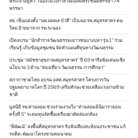
พระเจ้าอยู่หัว” เนื่องในโอกาสวันเฉลิมพระชนมพรรษา 74
พรรษา
สธ. เซ็นแต่งตั้ง “นพ.นพพล บัวสี” เป็น ผอ.รพ.สมุทรสาคร คน
ใหม่ ย้ายมาจาก รพ.ระนอง
เปิดอบรม “นักสำรวจวัฒนธรรมเยาวชนบางปลา รุ่น 1” ร่วม
เรียนรู้-เก็บข้อมูลชุมชน จัดทำแผนที่ทุนทางวัฒนธรรม
ประชุม “สมัชชาสุขภาพสมุทรสาคร” ปี 69 หารือข้อเสนอเชิง
นโยบาย 3 ด้าน “ท่องเที่ยว-วัฒนธรรม-การศึกษา”
สภากาชาดไทย อบรม อสต.สมุทรสาคร โครงการวัน
ปฐมพยาบาลโลก ปี 2569 เสริมทักษะช่วยเหลือแรงงานข้าม
ชาติ
มูลนิธิ รพ.ท่าฉลอม ชวนร่วมงานวิ่ง “ท่าฉลอมมินิมาราธอน
ครั้งที่ 5” ระดมทุนจัดซื้อเครื่องผ่าตัดส่องกล้อง
“พิพัฒน์” ลงพื้นที่สมุทรสาคร รับฟังเสียงสะท้อนประชาชน แก้
รถติด-พัฒนาโครงข่ายคมนาคม