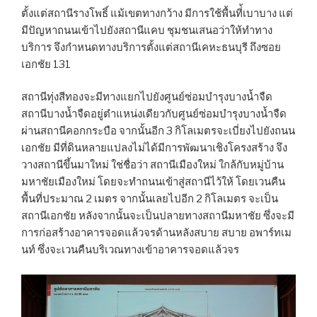
ตั้งแต่สถานีรางโพธิ์ แม้เขตทางกว้าง มีการใช้พื้นที่้เบาบาง แต่
มีปัญหาถนนเข้าไปยังสถานีแคบ ชุมชนเสนอว่าให้ทำทาง
บริการ จึงกำหนดทางบริการตั้งแต่สถานีเคหะธนบุรี ถึงซอย
เอกชัย 131
สถานีทุ่งสีทองจะมีทางแยกไปยังศูนย์ซ่อมบำรุงบางน้ำจืด
สถานีบางน้ำจืดอยู่ตำแหน่งเดียวกับศูนย์ซ่อมบำรุงบางน้ำจืด
ผ่านสถานีคอกกระบือ จากนั้นอีก 3 กิโลเมตรจะเบี่ยงไปยังถนน
เอกชัย มีที่ดินหลายแปลงไม่ได้มีการพัฒนาเชิงโครงสร้าง จึง
วางสถานีขึ้นมาใหม่ ใช่ชื่อว่า สถานีเมืองใหม่ ใกล้กับหมู่บ้าน
มหาชัยเมืองใหม่ โดยจะทำถนนเข้าสู่สถานีไว้ให้ โดยเวนคืน
พื้นที่ประมาณ 2 เมตร จากนั้นเลยไปอีก 2 กิโลเมตร จะเป็น
สถานีเอกชัย หลังจากนั้นจะเป็นปลายทางสถานีมหาชัย ซึ่งจะมี
การก่อสร้างอาคารจอดแล้วจรด้านหลังสบาย สบาย อพาร์ทเม
นท์ ซึ่งจะเวนคืนบริเวณทางเข้าอาคารจอดแล้วจร