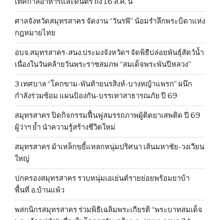
เทศกาลอาหารและดนตรี ถึง 16 ส.ค. นี้
ศาลจังหวัดสมุทรสาคร จัดงาน “วันรพี” น้อมรำลึกพระบิดาแห่ง
กฎหมายไทย
อบจ.สมุทรสาคร-สนง.ประมงจังหวัดฯ จัดพิธีปล่อยพันธุ์สัตว์น้ำ
เนื่องในวันคล้ายวันพระราชสมภพ “สมเด็จพระพันปีหลวง”
3 เทศบาล “โคกขาม-พันท้ายนรสิงห์-บางหญ้าแพรก” ผนึก
กำลังร่วมซ้อม แผนป้องกัน-บรรเทาสาธารณภัย ปี 69
สมุทรสาคร ปิดกิจกรรมฟื้นฟูสมรรถภาพผู้ติดยาเสพติด ปี 69
ผู้ว่าฯ ย้ำ นำความรู้สร้างชีวิตใหม่
สมุทรสาคร ม้าเหล็กขยี้แหลกหนุ่มปริศนา เส้นมหาชัย-วงเวียน
ใหญ่
ปกครองสมุทรสาคร รวบหนุ่มเอเย่นต์รายย่อยพร้อมยาบ้า
พื้นที่ อ.บ้านแพ้ว
พสกนิกรสมุทรสาคร ร่วมพิธีเฉลิมพระเกียรติ “พระบาทสมเด็จ