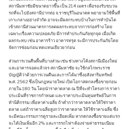
สถานีมหาชัยมีขนาดยาวขึ้น เป็น 214 เมตร เพื่อรองรับขบวน
รถที่จะไปยังสถานีปากท่อ จ.ราชบุรีในอนาคต พยายามใช้พื้นที่
เกาะกลางอย่างจำกัด อาจจะมีผลกระทบบ้างในการทำบันได
เข้าสถานีส่วนมาตรการลดผลกระทบจากการก่อสร้าง โดย
เฉพาะเรื่องความปลอดภัย มีการทำประกันภัยทุกจุด เมื่อเกิด
ผลกระทบ เช่น อาคารร้าว อาคารทรุด จะมีการประกันภัยโดย
จัดการซ่อมก่อน ทดแทนเยียวยาก่อน
ส่วนการเวนคืนพื้นที่บางส่วน เช่น ช่วงทางโค้งสถานีเมืองใหม่
และอาคารจอดแล้วจร สถานีมหาชัย จะใช้กลไกพระราช
บัญญัติว่าด้วยการเวนคืนและการได้มาซึ่งอสังหาริมทรัพย์
พ.ศ. 2562 ซึ่งเป็นกฎหมายใหม่ เปิดโอกาสตกลงซื้อขายก่อน
ภายใน 180 วัน โดยนำราคาตลาด ณ ปีที่จะทำโครงการ ราคา
ประเมินที่ราชการกำหนด และราคาประเมินทุนทรัพย์ในการ
ทำนิติกรรม เพื่อหาค่าเฉลี่ย ถ้าต่ำกว่าราคาตลาดให้ใช่ราคา
ตลาด แต่ถ้าราคาเฉลี่ยสูงกว่าราคาตลาด ให้ใช้ราคาเฉลี่ย ซึ่ง
จะมีคณะกรรมการดูรายละเอียดเพิ่ม หากตกลงซื้อขายแต่แรก
จะได้เงินเพิ่มอีก 2% และการรถไฟฯ ต้องจ่ายค่าธรรมเนียม