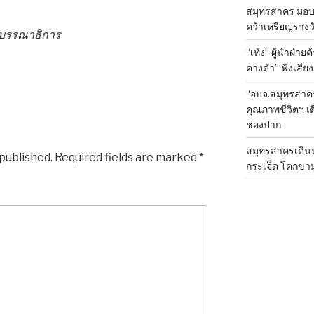
สมุทรสาคร มอบเ
คว้าเหรียญรางวั
องบรรณาธิการ
“เท้ง” ผู้นำฝ่า
คางดำ” ฟังเสีย
“อบจ.สมุทรสาค
คุณภาพชีวิตฯ เ
ช่องปาก
สมุทรสาครเดินห
 published.
Required fields are marked
*
กระเจ็ด โคกขา