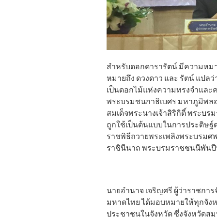
สำหรับดอกดารารัตน์ มีความหมายถึง
หมายถึง ดวงดาว และ รัตน์ แปลว่า 
เป็นดอกไม้แห่งความทรงจำและคว
พระบรมชนกาธิเบศร มหาภูมิพล
สมเด็จพระนางเจ้าสิริกิติ์ พระบ
ถูกใช้เป็นต้นแบบในการประดิษฐ์ด
ราชพิธีถวายพระเพลิงพระบรมศพ ส
ราชินีนาถ พระบรมราชชนนีพันป
นายอำนาจ เจริญศรี ผู้ว่าราชการ
มหาดไทย ได้มอบหมายให้ทุกจังห
ประชาชนในจังหวัด ซึ่งจังหวัด