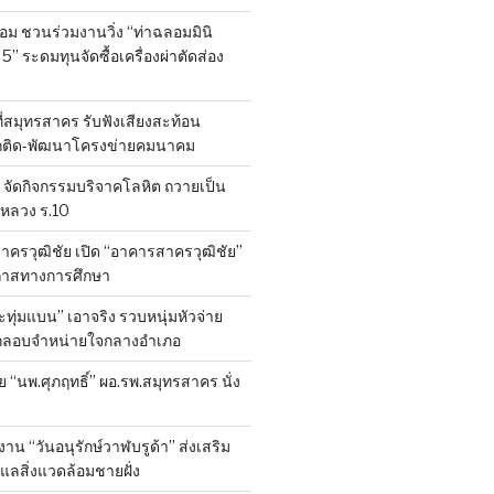
ลอม ชวนร่วมงานวิ่ง “ท่าฉลอมมินิ
 5” ระดมทุนจัดซื้อเครื่องผ่าตัดส่อง
ที่สมุทรสาคร รับฟังเสียงสะท้อน
ถติด-พัฒนาโครงข่ายคมนาคม
จัดกิจกรรมบริจาคโลหิต ถวายเป็น
หลวง ร.10
าครวุฒิชัย เปิด “อาคารสาครวุฒิชัย”
กาสทางการศึกษา
ทุ่มแบน” เอาจริง รวบหนุ่มหัวจ่าย
ลักลอบจำหน่ายใจกลางอำเภอ
ย “นพ.ศุภฤทธิ์” ผอ.รพ.สมุทรสาคร นั่ง
าน “วันอนุรักษ์วาฬบรูด้า” ส่งเสริม
ูแลสิ่งแวดล้อมชายฝั่ง