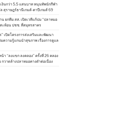
งินกว่า 5.5 แสนบาท หนุนทัพนักกีฬา
ล สุราษฎร์ธานีเกมส์-ตาปีเกมส์ 69
ยค้าน ยกทีม สส. เปิดเวทีแก้ปม “ปลาหมอ
งสะท้อน ปชช. ที่สมุทรสาคร
ร” เปิดโครงการส่งเสริมและพัฒนา
ติมความรู้แกนนำสุขภาพ เรื่องการดูแล
น้า “ลงแขก ลงคลอง” ครั้งที่ 26 คลอง
ม กวาดล้างปลาหมอคางดำต่อเนื่อง