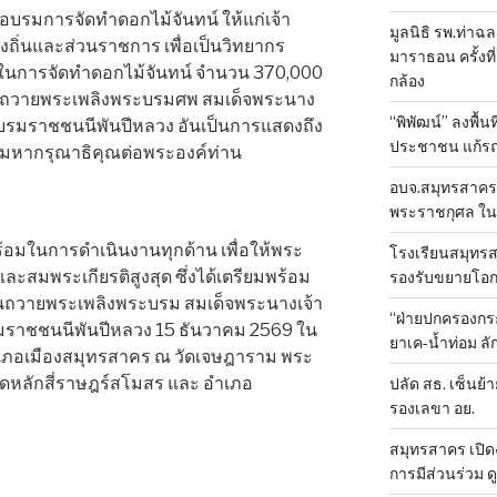
อบรมการจัดทำดอกไม้จันทน์ ให้แก่เจ้า
มูลนิธิ รพ.ท่าฉ
ถิ่นและส่วนราชการ เพื่อเป็นวิทยากร
มาราธอน ครั้งที่
สาในการจัดทำดอกไม้จันทน์ จำนวน 370,000
กล้อง
ีถวายพระเพลิงพระบรมศพ สมเด็จพระนาง
“พิพัฒน์” ลงพื้น
ระบรมราชชนนีพันปีหลวง อันเป็นการแสดงถึง
ประชาชน แก้ร
มหากรุณาธิคุณต่อพระองค์ท่าน
อบจ.สมุทรสาคร 
พระราชกุศล ใน
พร้อมในการดำเนินงานทุกด้าน เพื่อให้พระ
โรงเรียนสมุทรส
ละสมพระเกียรติสูงสุด ซึ่งได้เตรียมพร้อม
รองรับขยายโอ
นวันถวายพระเพลิงพระบรม สมเด็จพระนางเจ้า
“ฝ่ายปกครองกระ
บรมราชชนนีพันปีหลวง 15 ธันวาคม 2569 ใน
ยาเค-น้ำท่อม 
 อำเภอเมืองสมุทรสาคร ณ วัดเจษฎาราม พระ
ดหลักสี่ราษฎร์สโมสร และ อำเภอ
ปลัด สธ. เซ็นย้า
รองเลขา อย.
สมุทรสาคร เปิดง
การมีส่วนร่วม ด