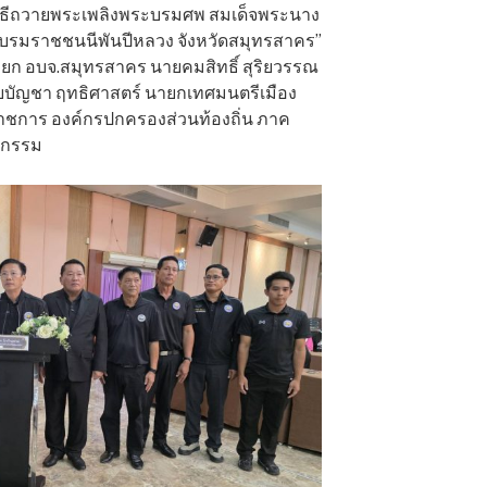
ชพิธีถวายพระเพลิงพระบรมศพ สมเด็จพระนาง
พระบรมราชชนนีพันปีหลวง จังหวัดสมุทรสาคร”
ายก อบจ.สมุทรสาคร นายคมสิทธิ์ สุริยวรรณ
บัญชา ฤทธิศาสตร์ นายกเทศมนตรีเมือง
ราชการ องค์กรปกครองส่วนท้องถิ่น ภาค
ิจกรรม