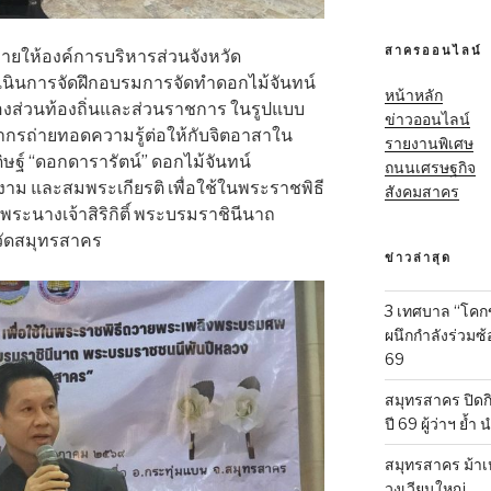
สาครออนไลน์
ยให้องค์การบริหารส่วนจังหวัด
เนินการจัดฝึกอบรมการจัดทำดอกไม้จันทน์
หน้าหลัก
รองส่วนท้องถิ่นและส่วนราชการ ในรูปแบบ
ข่าวออนไลน์
ทยากรถ่ายทอดความรู้ต่อให้กับจิตอาสาใน
รายงานพิเศษ
ดิษฐ์ “ดอกดารารัตน์” ดอกไม้จันทน์
ถนนเศรษฐกิจ
าม และสมพระเกียรติ เพื่อใช้ในพระราชพิธี
สังคมสาคร
ะนางเจ้าสิริกิติ์ พระบรมราชินีนาถ
วัดสมุทรสาคร
ข่าวล่าสุด
3 เทศบาล “โคก
ผนึกกำลังร่วมซ
69
สมุทรสาคร ปิดก
ปี 69 ผู้ว่าฯ ย้ำ
สมุทรสาคร ม้าเ
วงเวียนใหญ่