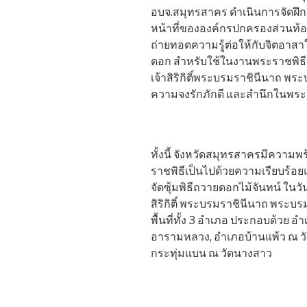
อบจ.สมุทรสาคร ดำเนินการจัดฝึก
หน้าที่ขององค์กรปกครองส่วนท้อง
ถ่ายทอดความรู้ต่อให้กับจิตอา
ดอก สำหรับใช้ในงานพระราชพิธ
เจ้าสิริกิติ์พระบรมราชินีนาถ พ
ความจงรักภักดี และสำนึกในพระ
ทั้งนี้ จังหวัดสมุทรสาครมีความ
ราชพิธีเป็นไปด้วยความเรียบร้อยแ
จัดซุ้มพิธีถวายดอกไม้จันทน์ ใ
สิริกิติ์ พระบรมราชินีนาถ พระ
พื้นที่ทั้ง 3 อำเภอ ประกอบด้วย
อารามหลวง, อำเภอบ้านแพ้ว ณ วั
กระทุ่มแบน ณ วัดนางสาว