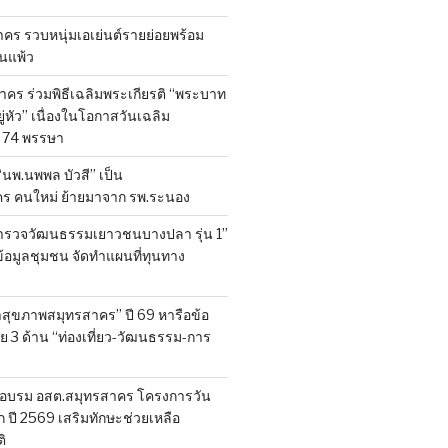
ร รวบหนุ่มเอเย่นต์รายย่อยพร้อม
้านแพ้ว
คร ร่วมพิธีเฉลิมพระเกียรติ “พระบาท
ู่หัว” เนื่องในโอกาสวันเฉลิม
74 พรรษา
 “นพ.นพพล บัวสี” เป็น
คร คนใหม่ ย้ายมาจาก รพ.ระนอง
สำรวจวัฒนธรรมเยาวชนบางปลา รุ่น 1”
็บข้อมูลชุมชน จัดทำแผนที่ทุนทาง
สุขภาพสมุทรสาคร” ปี 69 หารือข้อ
 3 ด้าน “ท่องเที่ยว-วัฒนธรรม-การ
อบรม อสต.สมุทรสาคร โครงการวัน
ี 2569 เสริมทักษะช่วยเหลือ
ิ