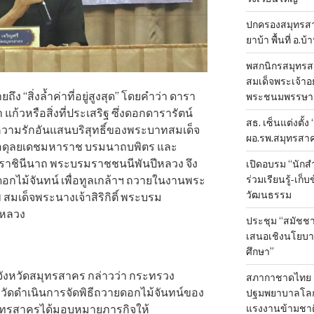
ปกครองสมุทรสาค
ยาบ้า พื้นที่ อ.บ
พสกนิกรสมุทรสา
สมเด็จพระเจ้าอย
 “สิ่งล้ำค่าที่อยู่สูงสุด” โดยคำว่า ดารา
พระชนมพรรษา 
แก้วหรือสิ่งที่ประเสริฐ ซึ่งดอกดารารัตน์
สธ. เซ็นแต่งตั้ง
ามรักอันแสนบริสุทธิ์ของพระบาทสมเด็จ
ผอ.รพ.สมุทรสา
อดุลยเดชมหาราช บรมนาถบพิตร และ
รมราชินีนาถ พระบรมราชชนนีพันปีหลวง จึง
เปิดอบรม “นัก
ร่วมเรียนรู้-เก
อกไม้จันทน์ เพื่อทูลเกล้าฯ ถวายในงานพระ
วัฒนธรรม
มเด็จพระนางเจ้าสิริกิติ์ พระบรม
ีหลวง
ประชุม “สมัชชา
เสนอเชิงนโยบาย
ศึกษา”
จังหวัดสมุทรสาคร กล่าวว่า กระทรวง
สภากาชาดไทย 
วัดดำเนินการจัดพิธีถวายดอกไม้จันทน์ของ
ปฐมพยาบาลโลก ป
แรงงานข้ามชาต
สมุทรสาครได้มอบหมายภารกิจให้