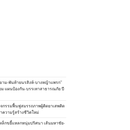
ขาม-พันท้ายนรสิงห์-บางหญ้าแพรก”
้อม แผนป้องกัน-บรรเทาสาธารณภัย ปี
ิจกรรมฟื้นฟูสมรรถภาพผู้ติดยาเสพติด
 นำความรู้สร้างชีวิตใหม่
หล็กขยี้แหลกหนุ่มปริศนา เส้นมหาชัย-