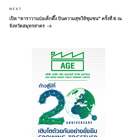
NEXT
Next
Post
เปิด “คาราวานป่อเต็กตึ๊ง ปันความสุขให้ชุมชน” ครั้งที่ 6 ณ
จังหวัดสมุทรสาคร