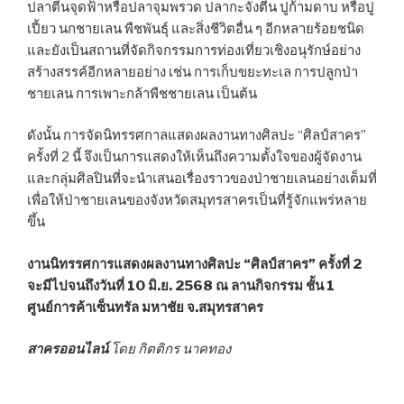
ปลาตีนจุดฟ้าหรือปลาจุมพรวด ปลากะจังตีน ปูก้ามดาบ หรือปู
เปี้ยว นกชายเลน พืชพันธุ์ และสิ่งชีวิตอื่น ๆ อีกหลายร้อยชนิด
และยังเป็นสถานที่จัดกิจกรรมการท่องเที่ยวเชิงอนุรักษ์อย่าง
สร้างสรรค์อีกหลายอย่าง เช่น การเก็บขยะทะเล การปลูกป่า
ชายเลน การเพาะกล้าพืชชายเลน เป็นต้น
ดังนั้น การจัดนิทรรศกาลแสดงผลงานทางศิลปะ “ศิลป์สาคร”
ครั้งที่ 2 นี้ จึงเป็นการแสดงให้เห็นถึงความตั้งใจของผู้จัดงาน
และกลุ่มศิลปินที่จะนำเสนอเรื่องราวของป่าชายเลนอย่างเต็มที่
เพื่อให้ป่าชายเลนของจังหวัดสมุทรสาครเป็นที่รู้จักแพร่หลาย
ขึ้น
งานนิทรรศการแสดงผลงานทางศิลปะ “ศิลป์สาคร” ครั้งที่ 2
จะมีไปจนถึงวันที่ 10 มิ.ย. 2568 ณ ลานกิจกรรม ชั้น 1
ศูนย์การค้าเซ็นทรัล มหาชัย จ.สมุทรสาคร
สาครออนไลน์
โดย กิตติกร นาคทอง