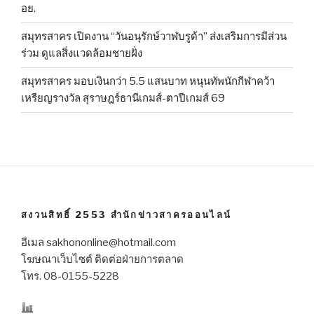
อย.
สมุทรสาคร เปิดงาน “วันอนุรักษ์วาฬบรูด้า” ส่งเสริมการมีส่วน
ร่วม ดูแลสิ่งแวดล้อมชายฝั่ง
สมุทรสาคร มอบเงินกว่า 5.5 แสนบาท หนุนทัพนักกีฬาคว้า
เหรียญรางวัล สุราษฎร์ธานีเกมส์-ตาปีเกมส์ 69
สงวนสิทธิ์ 2553 สำนักข่าวสาครออนไลน์
อีเมล sakhononline@hotmail.com
โฆษณาเว็บไซต์ ติดต่อฝ่ายการตลาด
โทร. 08-0155-5228