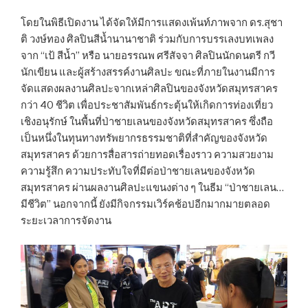
โดยในพิธีเปิดงาน ได้จัดให้มีการแสดงเพ้นท์ภาพจาก ดร.สุชา
ติ วงษ์ทอง ศิลปินสีน้ำนานาชาติ ร่วมกับการบรรเลงบทเพลง
จาก “เป้ สีน้ำ” หรือ นายอรรณพ ศรีสัจจา ศิลปินนักดนตรี กวี
นักเขียน และผู้สร้างสรรค์งานศิลปะ ขณะที่ภายในงานมีการ
จัดแสดงผลงานศิลปะจากเหล่าศิลปินของจังหวัดสมุทรสาคร
กว่า 40 ชีวิต เพื่อประชาสัมพันธ์กระตุ้นให้เกิดการท่องเที่ยว
เชิงอนุรักษ์ ในพื้นที่ป่าชายเลนของจังหวัดสมุทรสาคร ซึ่งถือ
เป็นหนึ่งในทุนทางทรัพยากรธรรมชาติที่สำคัญของจังหวัด
สมุทรสาคร ด้วยการสื่อสารถ่ายทอดเรื่องราว ความสวยงาม
ความรู้สึก ความประทับใจที่มีต่อป่าชายเลนของจังหวัด
สมุทรสาคร ผ่านผลงานศิลปะแขนงต่าง ๆ ในธีม “ป่าชายเลน…
มีชีวิต” นอกจากนี้ ยังมีกิจกรรมเวิร์คช้อปอีกมากมายตลอด
ระยะเวลาการจัดงาน