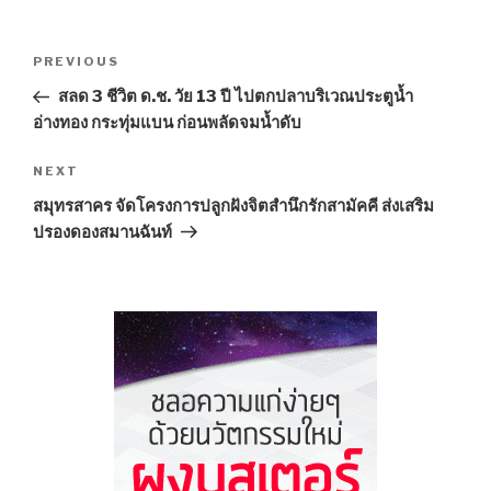
Post
PREVIOUS
Previous
navigation
Post
สลด 3 ชีวิต ด.ช. วัย 13 ปี ไปตกปลาบริเวณประตูน้ำ
อ่างทอง กระทุ่มแบน ก่อนพลัดจมน้ำดับ
NEXT
Next
Post
สมุทรสาคร จัดโครงการปลูกฝังจิตสํานึกรักสามัคคี ส่งเสริม
ปรองดองสมานฉันท์