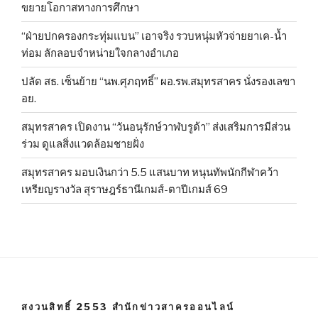
ขยายโอกาสทางการศึกษา
“ฝ่ายปกครองกระทุ่มแบน” เอาจริง รวบหนุ่มหัวจ่ายยาเค-น้ำ
ท่อม ลักลอบจำหน่ายใจกลางอำเภอ
ปลัด สธ. เซ็นย้าย “นพ.ศุภฤทธิ์” ผอ.รพ.สมุทรสาคร นั่งรองเลขา
อย.
สมุทรสาคร เปิดงาน “วันอนุรักษ์วาฬบรูด้า” ส่งเสริมการมีส่วน
ร่วม ดูแลสิ่งแวดล้อมชายฝั่ง
สมุทรสาคร มอบเงินกว่า 5.5 แสนบาท หนุนทัพนักกีฬาคว้า
เหรียญรางวัล สุราษฎร์ธานีเกมส์-ตาปีเกมส์ 69
สงวนสิทธิ์ 2553 สำนักข่าวสาครออนไลน์