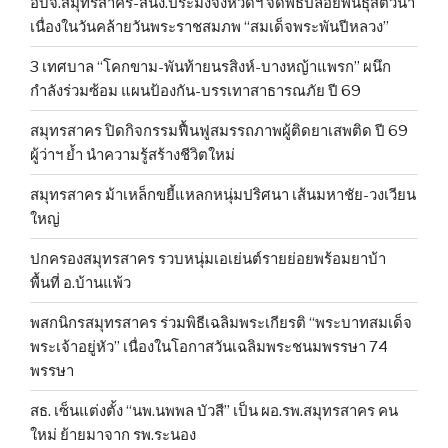
อบจ.สมุทรสาคร-สนง.ประมงจังหวัดฯ จัดพิธีปล่อยพันธุ์สัตว์น้ำ
เนื่องในวันคล้ายวันพระราชสมภพ “สมเด็จพระพันปีหลวง”
3 เทศบาล “โคกขาม-พันท้ายนรสิงห์-บางหญ้าแพรก” ผนึก
กำลังร่วมซ้อม แผนป้องกัน-บรรเทาสาธารณภัย ปี 69
สมุทรสาคร ปิดกิจกรรมฟื้นฟูสมรรถภาพผู้ติดยาเสพติด ปี 69
ผู้ว่าฯ ย้ำ นำความรู้สร้างชีวิตใหม่
สมุทรสาคร ม้าเหล็กขยี้แหลกหนุ่มปริศนา เส้นมหาชัย-วงเวียน
ใหญ่
ปกครองสมุทรสาคร รวบหนุ่มเอเย่นต์รายย่อยพร้อมยาบ้า
พื้นที่ อ.บ้านแพ้ว
พสกนิกรสมุทรสาคร ร่วมพิธีเฉลิมพระเกียรติ “พระบาทสมเด็จ
พระเจ้าอยู่หัว” เนื่องในโอกาสวันเฉลิมพระชนมพรรษา 74
พรรษา
สธ. เซ็นแต่งตั้ง “นพ.นพพล บัวสี” เป็น ผอ.รพ.สมุทรสาคร คน
ใหม่ ย้ายมาจาก รพ.ระนอง