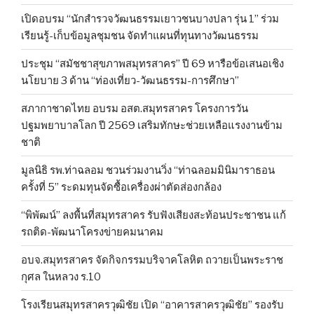
เปิดอบรม “นักสำรวจวัฒนธรรมเยาวชนบางปลา รุ่น 1” ร่วม
เรียนรู้-เก็บข้อมูลชุมชน จัดทำแผนที่ทุนทางวัฒนธรรม
ประชุม “สมัชชาสุขภาพสมุทรสาคร” ปี 69 หารือข้อเสนอเชิง
นโยบาย 3 ด้าน “ท่องเที่ยว-วัฒนธรรม-การศึกษา”
สภากาชาดไทย อบรม อสต.สมุทรสาคร โครงการวัน
ปฐมพยาบาลโลก ปี 2569 เสริมทักษะช่วยเหลือแรงงานข้าม
ชาติ
มูลนิธิ รพ.ท่าฉลอม ชวนร่วมงานวิ่ง “ท่าฉลอมมินิมาราธอน
ครั้งที่ 5” ระดมทุนจัดซื้อเครื่องผ่าตัดส่องกล้อง
“พิพัฒน์” ลงพื้นที่สมุทรสาคร รับฟังเสียงสะท้อนประชาชน แก้
รถติด-พัฒนาโครงข่ายคมนาคม
อบจ.สมุทรสาคร จัดกิจกรรมบริจาคโลหิต ถวายเป็นพระราช
กุศล ในหลวง ร.10
โรงเรียนสมุทรสาครวุฒิชัย เปิด “อาคารสาครวุฒิชัย” รองรับ