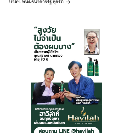
บาลฯ- พนง.ธนาคารรัฐ ทุจริต