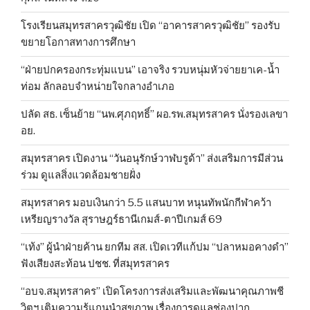
โรงเรียนสมุทรสาครวุฒิชัย เปิด “อาคารสาครวุฒิชัย” รองรับ
ขยายโอกาสทางการศึกษา
“ฝ่ายปกครองกระทุ่มแบน” เอาจริง รวบหนุ่มหัวจ่ายยาเค-น้ำ
ท่อม ลักลอบจำหน่ายใจกลางอำเภอ
ปลัด สธ. เซ็นย้าย “นพ.ศุภฤทธิ์” ผอ.รพ.สมุทรสาคร นั่งรองเลขา
อย.
สมุทรสาคร เปิดงาน “วันอนุรักษ์วาฬบรูด้า” ส่งเสริมการมีส่วน
ร่วม ดูแลสิ่งแวดล้อมชายฝั่ง
สมุทรสาคร มอบเงินกว่า 5.5 แสนบาท หนุนทัพนักกีฬาคว้า
เหรียญรางวัล สุราษฎร์ธานีเกมส์-ตาปีเกมส์ 69
“เท้ง” ผู้นำฝ่ายค้าน ยกทีม สส. เปิดเวทีแก้ปม “ปลาหมอคางดำ”
ฟังเสียงสะท้อน ปชช. ที่สมุทรสาคร
“อบจ.สมุทรสาคร” เปิดโครงการส่งเสริมและพัฒนาคุณภาพชี
วิตฯ เติมความรู้แกนนำสุขภาพ เรื่องการดูแลช่องปาก