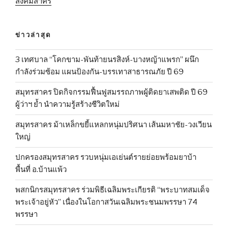
สังคมสาคร
ข่าวล่าสุด
3 เทศบาล “โคกขาม-พันท้ายนรสิงห์-บางหญ้าแพรก” ผนึก
กำลังร่วมซ้อม แผนป้องกัน-บรรเทาสาธารณภัย ปี 69
สมุทรสาคร ปิดกิจกรรมฟื้นฟูสมรรถภาพผู้ติดยาเสพติด ปี 69
ผู้ว่าฯ ย้ำ นำความรู้สร้างชีวิตใหม่
สมุทรสาคร ม้าเหล็กขยี้แหลกหนุ่มปริศนา เส้นมหาชัย-วงเวียน
ใหญ่
ปกครองสมุทรสาคร รวบหนุ่มเอเย่นต์รายย่อยพร้อมยาบ้า
พื้นที่ อ.บ้านแพ้ว
พสกนิกรสมุทรสาคร ร่วมพิธีเฉลิมพระเกียรติ “พระบาทสมเด็จ
พระเจ้าอยู่หัว” เนื่องในโอกาสวันเฉลิมพระชนมพรรษา 74
พรรษา