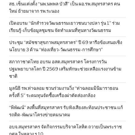
สธ. เซ็นแต่งตั้ง “นพ.นพพล บัวสี” เป็น ผอ.รพ.สมุทรสาคร คน
ใหม่ ย้ายมาจาก รพ.ระนอง
เปิดอบรม “นักสำรวจวัฒนธรรมเยาวชนบางปลา รุ่น 1” ร่วม
เรียนรู้-เก็บข้อมูลชุมชน จัดทำแผนที่ทุนทางวัฒนธรรม
ประชุม “สมัชชาสุขภาพสมุทรสาคร” ปี 69 หารือข้อเสนอเชิง
นโยบาย 3 ด้าน “ท่องเที่ยว-วัฒนธรรม-การศึกษา”
สภากาชาดไทย อบรม อสต.สมุทรสาคร โครงการวัน
ปฐมพยาบาลโลก ปี 2569 เสริมทักษะช่วยเหลือแรงงานข้าม
ชาติ
มูลนิธิ รพ.ท่าฉลอม ชวนร่วมงานวิ่ง “ท่าฉลอมมินิมาราธอน
ครั้งที่ 5” ระดมทุนจัดซื้อเครื่องผ่าตัดส่องกล้อง
“พิพัฒน์” ลงพื้นที่สมุทรสาคร รับฟังเสียงสะท้อนประชาชน แก้
รถติด-พัฒนาโครงข่ายคมนาคม
อบจ.สมุทรสาคร จัดกิจกรรมบริจาคโลหิต ถวายเป็นพระราช
กุศล ในหลวง ร.10