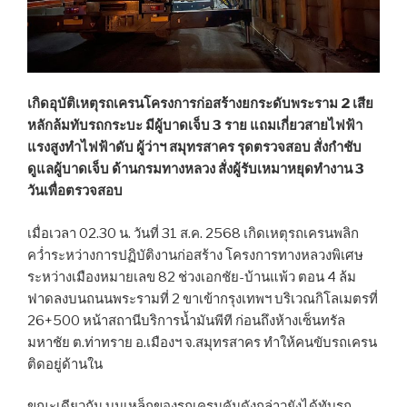
เกิดอุบัติเหตุรถเครนโครงการก่อสร้างยกระดับพระราม 2 เสีย
หลักล้มทับรถกระบะ มีผู้บาดเจ็บ
3 ราย แถมเกี่ยวสายไฟฟ้า
แรงสูงทำไฟฟ้าดับ ผู้ว่าฯ สมุทรสาคร รุดตรวจสอบ สั่งกำชับ
ดูแลผู้บาดเจ็บ ด้านกรมทางหลวง สั่งผู้รับเหมาหยุดทำงาน 3
วันเพื่อตรวจสอบ
เมื่อเวลา 02.30 น. วันที่ 31 ส.ค. 2568 เกิดเหตุรถเครนพลิก
คว่ำระหว่างการปฏิบัติงานก่อสร้าง โครงการทางหลวงพิเศษ
ระหว่างเมืองหมายเลข 82 ช่วงเอกชัย-บ้านแพ้ว ตอน 4 ล้ม
ฟาดลงบนถนนพระรามที่ 2 ขาเข้ากรุงเทพฯ บริเวณกิโลเมตรที่
26+500 หน้าสถานีบริการน้ำมันพีที ก่อนถึงห้างเซ็นทรัล
มหาชัย ต.ท่าทราย อ.เมืองฯ จ.สมุทรสาคร ทำให้คนขับรถเครน
ติดอยู่ด้านใน
ขณะเดียวกัน บูมเหล็กของรถเครนคันดังกล่าวยังได้ทับรถ