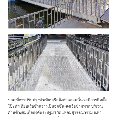
ขณะที่การปรับปรุงท่าเทียบเรือฝั่งท่าฉลอมนั้น จะมีการติดตั้ง
โป๊ะท่าเทียบเรือชั่วคราวเป็นจุดขึ้น-ลงเรือข้ามฟาก บริเวณ
ด้านข้างสมเด็จองค์พระปฐมฯ วัดแหลมสุวรรณาราม ต.ท่า