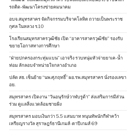
รถติด-พัฒนาโครงข่ายคมนาคม
อบจ.สมุทรสาคร จัดกิจกรรมบริจาคโลหิต ถวายเป็นพระราช
กุศล ในหลวง ร.10
โรงเรียนสมุทรสาครวุฒิชัย เปิด “อาคารสาครวุฒิชัย” รองรับ
ขยายโอกาสทางการศึกษา
“ฝ่ายปกครองกระทุ่มแบน” เอาจริง รวบหนุ่มหัวจ่ายยาเค-น้ำ
ท่อม ลักลอบจำหน่ายใจกลางอำเภอ
ปลัด สธ. เซ็นย้าย “นพ.ศุภฤทธิ์” ผอ.รพ.สมุทรสาคร นั่งรองเลขา
อย.
สมุทรสาคร เปิดงาน “วันอนุรักษ์วาฬบรูด้า” ส่งเสริมการมีส่วน
ร่วม ดูแลสิ่งแวดล้อมชายฝั่ง
สมุทรสาคร มอบเงินกว่า 5.5 แสนบาท หนุนทัพนักกีฬาคว้า
เหรียญรางวัล สุราษฎร์ธานีเกมส์-ตาปีเกมส์ 69