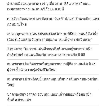
อำเภอเมืองสมุทรสาคร เชิญเที่ยวงาน “สีสัน’ สาคร” ตอน
เทศกาลอาหารและดนตรี ถึง 16 ส.ค. นี้
ศาลจังหวัดสมุทรสาคร จัดงาน “วันรพี” น้อมรำลึกพระบิดาแห่ง
กฎหมายไทย
อบจ.สมุทรสาคร-สนง.ประมงจังหวัดฯ จัดพิธีปล่อยพันธุ์สัตว์น้ำ
เนื่องในวันคล้ายวันพระราชสมภพ “สมเด็จพระพันปีหลวง”
3 เทศบาล “โคกขาม-พันท้ายนรสิงห์-บางหญ้าแพรก” ผนึก
กำลังร่วมซ้อม แผนป้องกัน-บรรเทาสาธารณภัย ปี 69
สมุทรสาคร ปิดกิจกรรมฟื้นฟูสมรรถภาพผู้ติดยาเสพติด ปี 69
ผู้ว่าฯ ย้ำ นำความรู้สร้างชีวิตใหม่
สมุทรสาคร ม้าเหล็กขยี้แหลกหนุ่มปริศนา เส้นมหาชัย-วงเวียน
ใหญ่
ปกครองสมุทรสาคร รวบหนุ่มเอเย่นต์รายย่อยพร้อมยาบ้า
พื้นที่ อ.บ้านแพ้ว