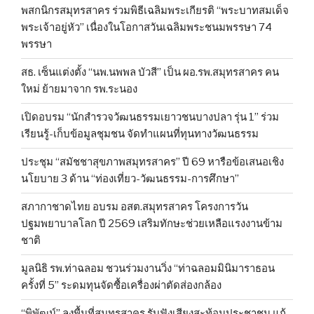
พสกนิกรสมุทรสาคร ร่วมพิธีเฉลิมพระเกียรติ “พระบาทสมเด็จ
พระเจ้าอยู่หัว” เนื่องในโอกาสวันเฉลิมพระชนมพรรษา 74
พรรษา
สธ. เซ็นแต่งตั้ง “นพ.นพพล บัวสี” เป็น ผอ.รพ.สมุทรสาคร คน
ใหม่ ย้ายมาจาก รพ.ระนอง
เปิดอบรม “นักสำรวจวัฒนธรรมเยาวชนบางปลา รุ่น 1” ร่วม
เรียนรู้-เก็บข้อมูลชุมชน จัดทำแผนที่ทุนทางวัฒนธรรม
ประชุม “สมัชชาสุขภาพสมุทรสาคร” ปี 69 หารือข้อเสนอเชิง
นโยบาย 3 ด้าน “ท่องเที่ยว-วัฒนธรรม-การศึกษา”
สภากาชาดไทย อบรม อสต.สมุทรสาคร โครงการวัน
ปฐมพยาบาลโลก ปี 2569 เสริมทักษะช่วยเหลือแรงงานข้าม
ชาติ
มูลนิธิ รพ.ท่าฉลอม ชวนร่วมงานวิ่ง “ท่าฉลอมมินิมาราธอน
ครั้งที่ 5” ระดมทุนจัดซื้อเครื่องผ่าตัดส่องกล้อง
“พิพัฒน์” ลงพื้นที่สมุทรสาคร รับฟังเสียงสะท้อนประชาชน แก้