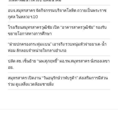
อบจ.สมุทรสาคร จัดกิจกรรมบริจาคโลหิต ถวายเป็นพระราช
กุศล ในหลวง ร.10
โรงเรียนสมุทรสาครวุฒิชัย เปิด “อาคารสาครวุฒิชัย” รองรับ
ขยายโอกาสทางการศึกษา
“ฝ่ายปกครองกระทุ่มแบน” เอาจริง รวบหนุ่มหัวจ่ายยาเค-น้ำ
ท่อม ลักลอบจำหน่ายใจกลางอำเภอ
ปลัด สธ. เซ็นย้าย “นพ.ศุภฤทธิ์” ผอ.รพ.สมุทรสาคร นั่งรองเลขา
อย.
สมุทรสาคร เปิดงาน “วันอนุรักษ์วาฬบรูด้า” ส่งเสริมการมีส่วน
ร่วม ดูแลสิ่งแวดล้อมชายฝั่ง