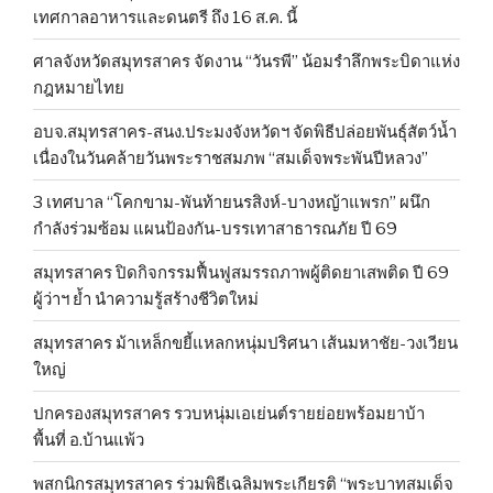
เทศกาลอาหารและดนตรี ถึง 16 ส.ค. นี้
ศาลจังหวัดสมุทรสาคร จัดงาน “วันรพี” น้อมรำลึกพระบิดาแห่ง
กฎหมายไทย
อบจ.สมุทรสาคร-สนง.ประมงจังหวัดฯ จัดพิธีปล่อยพันธุ์สัตว์น้ำ
เนื่องในวันคล้ายวันพระราชสมภพ “สมเด็จพระพันปีหลวง”
3 เทศบาล “โคกขาม-พันท้ายนรสิงห์-บางหญ้าแพรก” ผนึก
กำลังร่วมซ้อม แผนป้องกัน-บรรเทาสาธารณภัย ปี 69
สมุทรสาคร ปิดกิจกรรมฟื้นฟูสมรรถภาพผู้ติดยาเสพติด ปี 69
ผู้ว่าฯ ย้ำ นำความรู้สร้างชีวิตใหม่
สมุทรสาคร ม้าเหล็กขยี้แหลกหนุ่มปริศนา เส้นมหาชัย-วงเวียน
ใหญ่
ปกครองสมุทรสาคร รวบหนุ่มเอเย่นต์รายย่อยพร้อมยาบ้า
พื้นที่ อ.บ้านแพ้ว
พสกนิกรสมุทรสาคร ร่วมพิธีเฉลิมพระเกียรติ “พระบาทสมเด็จ