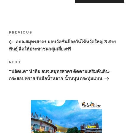
Post
PREVIOUS
Previous
navigation
Post
อบจ.สมุทรสาคร มอบวัคซีนป้องกันไข้หวัดใหญ่ 3 สาย
พันธุ์ ฉีดให้ประชาชนกลุ่มเสี่ยงฟรี
NEXT
Next
Post
“ปลัดแต” นำทีม อบจ.สมุทรสาคร ติดตามเสริมคันดิน-
กระสอบทราย รับมือน้ำหลาก-น้ำหนุน กระทุ่มแบน