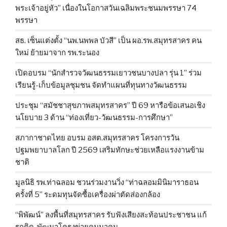
พระเจ้าอยู่หัว” เนื่องในโอกาสวันเฉลิมพระชนมพรรษา 74
พรรษา
สธ. เซ็นแต่งตั้ง “นพ.นพพล บัวสี” เป็น ผอ.รพ.สมุทรสาคร คน
ใหม่ ย้ายมาจาก รพ.ระนอง
เปิดอบรม “นักสำรวจวัฒนธรรมเยาวชนบางปลา รุ่น 1” ร่วม
เรียนรู้-เก็บข้อมูลชุมชน จัดทำแผนที่ทุนทางวัฒนธรรม
ประชุม “สมัชชาสุขภาพสมุทรสาคร” ปี 69 หารือข้อเสนอเชิง
นโยบาย 3 ด้าน “ท่องเที่ยว-วัฒนธรรม-การศึกษา”
สภากาชาดไทย อบรม อสต.สมุทรสาคร โครงการวัน
ปฐมพยาบาลโลก ปี 2569 เสริมทักษะช่วยเหลือแรงงานข้าม
ชาติ
มูลนิธิ รพ.ท่าฉลอม ชวนร่วมงานวิ่ง “ท่าฉลอมมินิมาราธอน
ครั้งที่ 5” ระดมทุนจัดซื้อเครื่องผ่าตัดส่องกล้อง
“พิพัฒน์” ลงพื้นที่สมุทรสาคร รับฟังเสียงสะท้อนประชาชน แก้
รถติด-พัฒนาโครงข่ายคมนาคม