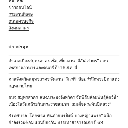
หน้าหลัก
ข่าวออนไลน์
รายงานพิเศษ
ถนนเศรษฐกิจ
สังคมสาคร
ข่าวล่าสุด
อำเภอเมืองสมุทรสาคร เชิญเที่ยวงาน “สีสัน’ สาคร” ตอน
เทศกาลอาหารและดนตรี ถึง 16 ส.ค. นี้
ศาลจังหวัดสมุทรสาคร จัดงาน “วันรพี” น้อมรำลึกพระบิดาแห่ง
กฎหมายไทย
อบจ.สมุทรสาคร-สนง.ประมงจังหวัดฯ จัดพิธีปล่อยพันธุ์สัตว์น้ำ
เนื่องในวันคล้ายวันพระราชสมภพ “สมเด็จพระพันปีหลวง”
3 เทศบาล “โคกขาม-พันท้ายนรสิงห์-บางหญ้าแพรก” ผนึก
กำลังร่วมซ้อม แผนป้องกัน-บรรเทาสาธารณภัย ปี 69