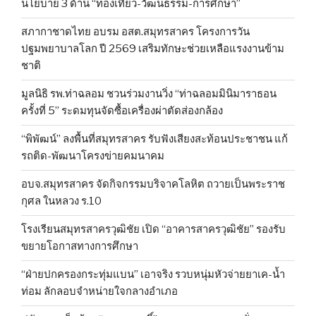
นโยบาย 3 ด้าน “ท่องเที่ยว-วัฒนธรรม-การศึกษา”
สภากาชาดไทย อบรม อสต.สมุทรสาคร โครงการวัน
ปฐมพยาบาลโลก ปี 2569 เสริมทักษะช่วยเหลือแรงงานข้าม
ชาติ
มูลนิธิ รพ.ท่าฉลอม ชวนร่วมงานวิ่ง “ท่าฉลอมมินิมาราธอน
ครั้งที่ 5” ระดมทุนจัดซื้อเครื่องผ่าตัดส่องกล้อง
“พิพัฒน์” ลงพื้นที่สมุทรสาคร รับฟังเสียงสะท้อนประชาชน แก้
รถติด-พัฒนาโครงข่ายคมนาคม
อบจ.สมุทรสาคร จัดกิจกรรมบริจาคโลหิต ถวายเป็นพระราช
กุศล ในหลวง ร.10
โรงเรียนสมุทรสาครวุฒิชัย เปิด “อาคารสาครวุฒิชัย” รองรับ
ขยายโอกาสทางการศึกษา
“ฝ่ายปกครองกระทุ่มแบน” เอาจริง รวบหนุ่มหัวจ่ายยาเค-น้ำ
ท่อม ลักลอบจำหน่ายใจกลางอำเภอ