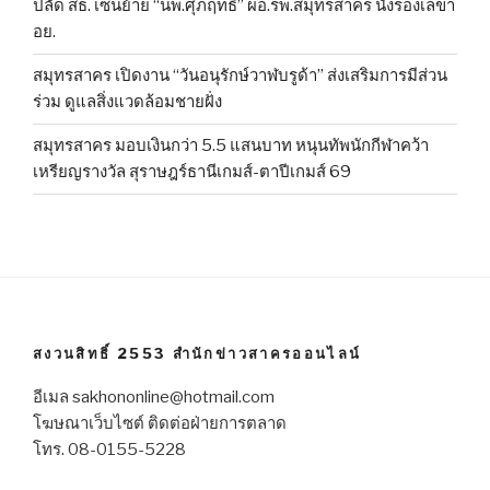
ปลัด สธ. เซ็นย้าย “นพ.ศุภฤทธิ์” ผอ.รพ.สมุทรสาคร นั่งรองเลขา
อย.
สมุทรสาคร เปิดงาน “วันอนุรักษ์วาฬบรูด้า” ส่งเสริมการมีส่วน
ร่วม ดูแลสิ่งแวดล้อมชายฝั่ง
สมุทรสาคร มอบเงินกว่า 5.5 แสนบาท หนุนทัพนักกีฬาคว้า
เหรียญรางวัล สุราษฎร์ธานีเกมส์-ตาปีเกมส์ 69
สงวนสิทธิ์ 2553 สำนักข่าวสาครออนไลน์
อีเมล sakhononline@hotmail.com
โฆษณาเว็บไซต์ ติดต่อฝ่ายการตลาด
โทร. 08-0155-5228