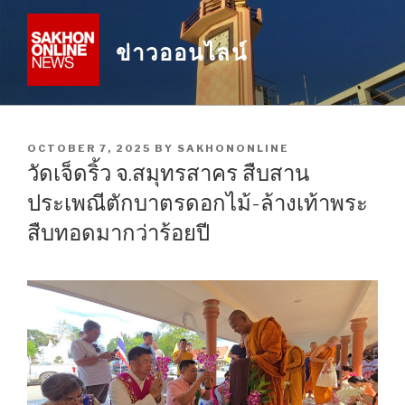
Skip
to
ข่าวออนไลน์
content
POSTED
OCTOBER 7, 2025
BY
SAKHONONLINE
ON
วัดเจ็ดริ้ว จ.สมุทรสาคร สืบสาน
ประเพณีตักบาตรดอกไม้-ล้างเท้าพระ
สืบทอดมากว่าร้อยปี