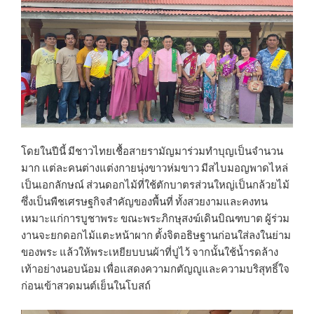
โดยในปีนี้ มีชาวไทยเชื้อสายรามัญมาร่วมทำบุญเป็นจำนวน
มาก แต่ละคนต่างแต่งกายนุ่งขาวห่มขาว มีสไบมอญพาดไหล่
เป็นเอกลักษณ์ ส่วนดอกไม้ที่ใช้ตักบาตรส่วนใหญ่เป็นกล้วยไม้
ซึ่งเป็นพืชเศรษฐกิจสำคัญของพื้นที่ ทั้งสวยงามและคงทน
เหมาะแก่การบูชาพระ ขณะพระภิกษุสงฆ์เดินบิณฑบาต ผู้ร่วม
งานจะยกดอกไม้แตะหน้าผาก ตั้งจิตอธิษฐานก่อนใส่ลงในย่าม
ของพระ แล้วให้พระเหยียบบนผ้าที่ปูไว้ จากนั้นใช้น้ำรดล้าง
เท้าอย่างนอบน้อม เพื่อแสดงความกตัญญูและความบริสุทธิ์ใจ
ก่อนเข้าสวดมนต์เย็นในโบสถ์