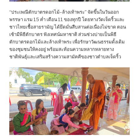
“ประเพณีตักบาตรดอกไม้–ล้างเท้าพระ” จัดขึ้นในวันออก
พรรษา แรม 15 ค่ำ เดือน 11 ของทุกปี โดยทางวัดเจ็ดริ้วและ
ชาวไทยเชื้อสายรามัญ ได้ยึดมั่นสืบสานต่อเนื่องไม่ขาด ตอน
เช้ามีพิธีตักบาตร ฟังเทศน์มหาชาติ ส่วนช่วงบ่ายเป็นพิธี
ตักบาตรดอกไม้และล้างเท้าพระ เพื่อรักษาวัฒนธรรมดั้งเดิม
ของชุมชนให้คงอยู่ พร้อมสะท้อนความหลากหลายทาง
ชาติพันธุ์และเสริมสร้างความสามัคคีของชาวตำบลเจ็ดริ้ว