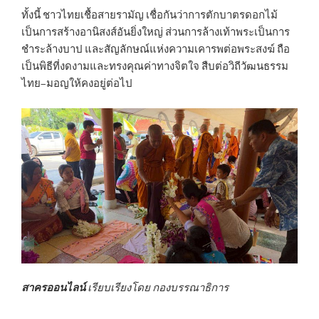
ทั้งนี้ ชาวไทยเชื้อสายรามัญ เชื่อกันว่าการตักบาตรดอกไม้
เป็นการสร้างอานิสงส์อันยิ่งใหญ่ ส่วนการล้างเท้าพระเป็นการ
ชำระล้างบาป และสัญลักษณ์แห่งความเคารพต่อพระสงฆ์ ถือ
เป็นพิธีที่งดงามและทรงคุณค่าทางจิตใจ สืบต่อวิถีวัฒนธรรม
ไทย–มอญให้คงอยู่ต่อไป
สาครออนไลน์
เรียบเรียงโดย กองบรรณาธิการ