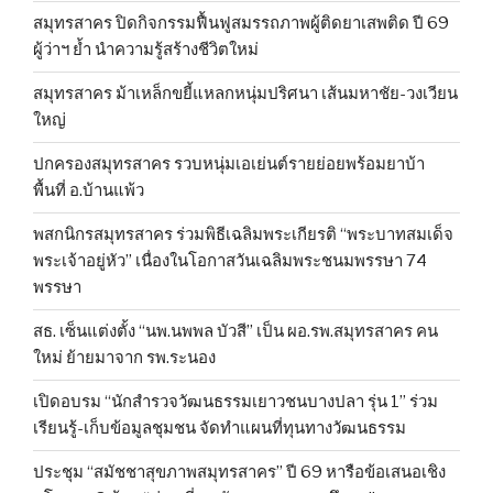
สมุทรสาคร ปิดกิจกรรมฟื้นฟูสมรรถภาพผู้ติดยาเสพติด ปี 69
ผู้ว่าฯ ย้ำ นำความรู้สร้างชีวิตใหม่
สมุทรสาคร ม้าเหล็กขยี้แหลกหนุ่มปริศนา เส้นมหาชัย-วงเวียน
ใหญ่
ปกครองสมุทรสาคร รวบหนุ่มเอเย่นต์รายย่อยพร้อมยาบ้า
พื้นที่ อ.บ้านแพ้ว
พสกนิกรสมุทรสาคร ร่วมพิธีเฉลิมพระเกียรติ “พระบาทสมเด็จ
พระเจ้าอยู่หัว” เนื่องในโอกาสวันเฉลิมพระชนมพรรษา 74
พรรษา
สธ. เซ็นแต่งตั้ง “นพ.นพพล บัวสี” เป็น ผอ.รพ.สมุทรสาคร คน
ใหม่ ย้ายมาจาก รพ.ระนอง
เปิดอบรม “นักสำรวจวัฒนธรรมเยาวชนบางปลา รุ่น 1” ร่วม
เรียนรู้-เก็บข้อมูลชุมชน จัดทำแผนที่ทุนทางวัฒนธรรม
ประชุม “สมัชชาสุขภาพสมุทรสาคร” ปี 69 หารือข้อเสนอเชิง