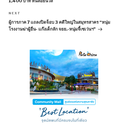
1,400 บาท หนีลอยนวล
NEXT
Next
Post
ผู้การภาค 7 แถลงปิดจ็อบ 3 คดีใหญ่ในสมุทรสาคร “หนุ่ม
โรงงานฆ่าผู้อื่น- แก๊งเด็กลัก จยย.-หนุ่มจี้เซเว่นฯ”