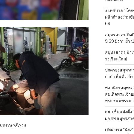
3 เทศบาล “โคก
ผนึกกำลังร่วมซ
69
สมุทรสาคร ปิดก
ปี 69 ผู้ว่าฯ ย้ำ
สมุทรสาคร ม้าเ
วงเวียนใหญ่
ปกครองสมุทรสาค
ยาบ้า พื้นที่ อ.บ
พสกนิกรสมุทรสา
สมเด็จพระเจ้าอย
พระชนมพรรษา 
สธ. เซ็นแต่งตั้ง
ผอ.รพ.สมุทรสา
องบรรณาธิการ
เปิดอบรม “นัก