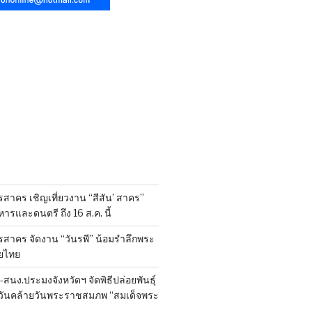
สาคร เชิญเที่ยวงาน “สีสัน’ สาคร”
รและดนตรี ถึง 16 ส.ค. นี้
รสาคร จัดงาน “วันรพี” น้อมรำลึกพระ
ยไทย
นง.ประมงจังหวัดฯ จัดพิธีปล่อยพันธุ์
งในวันคล้ายวันพระราชสมภพ “สมเด็จพระ