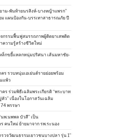
ขาม-พันท้ายนรสิงห์-บางหญ้าแพรก”
้อม แผนป้องกัน-บรรเทาสาธารณภัย ปี
ิจกรรมฟื้นฟูสมรรถภาพผู้ติดยาเสพติด
 นำความรู้สร้างชีวิตใหม่
หล็กขยี้แหลกหนุ่มปริศนา เส้นมหาชัย-
ร รวบหนุ่มเอเย่นต์รายย่อยพร้อม
้านแพ้ว
คร ร่วมพิธีเฉลิมพระเกียรติ “พระบาท
ู่หัว” เนื่องในโอกาสวันเฉลิม
74 พรรษา
 “นพ.นพพล บัวสี” เป็น
คร คนใหม่ ย้ายมาจาก รพ.ระนอง
สำรวจวัฒนธรรมเยาวชนบางปลา รุ่น 1”