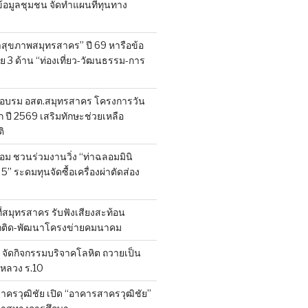
็บข้อมูลชุมชน จัดทำแผนที่ทุนทาง
สุขภาพสมุทรสาคร” ปี 69 หารือข้อ
 3 ด้าน “ท่องเที่ยว-วัฒนธรรม-การ
อบรม อสต.สมุทรสาคร โครงการวัน
ี 2569 เสริมทักษะช่วยเหลือ
ิ
ลอม ชวนร่วมงานวิ่ง “ท่าฉลอมมินิ
 5” ระดมทุนจัดซื้อเครื่องผ่าตัดส่อง
ที่สมุทรสาคร รับฟังเสียงสะท้อน
ถติด-พัฒนาโครงข่ายคมนาคม
จัดกิจกรรมบริจาคโลหิต ถวายเป็น
หลวง ร.10
าครวุฒิชัย เปิด “อาคารสาครวุฒิชัย”