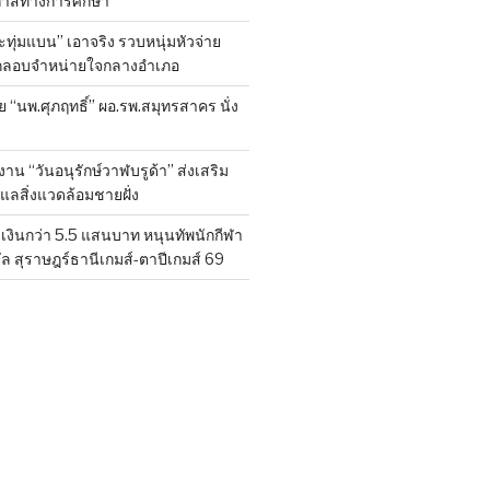
กาสทางการศึกษา
ทุ่มแบน” เอาจริง รวบหนุ่มหัวจ่าย
ลักลอบจำหน่ายใจกลางอำเภอ
ย “นพ.ศุภฤทธิ์” ผอ.รพ.สมุทรสาคร นั่ง
าน “วันอนุรักษ์วาฬบรูด้า” ส่งเสริม
ูแลสิ่งแวดล้อมชายฝั่ง
งินกว่า 5.5 แสนบาท หนุนทัพนักกีฬา
ล สุราษฎร์ธานีเกมส์-ตาปีเกมส์ 69