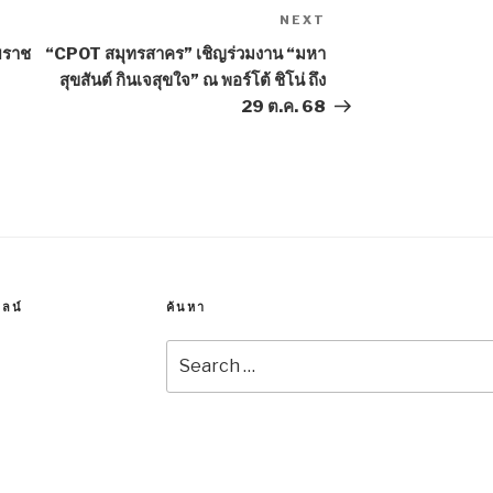
NEXT
Next
Post
ยราช
“CPOT สมุทรสาคร” เชิญร่วมงาน “มหา
สุขสันต์ กินเจสุขใจ” ณ พอร์โต้ ชิโน่ ถึง
29 ต.ค. 68
ลน์
ค้นหา
Search
for: