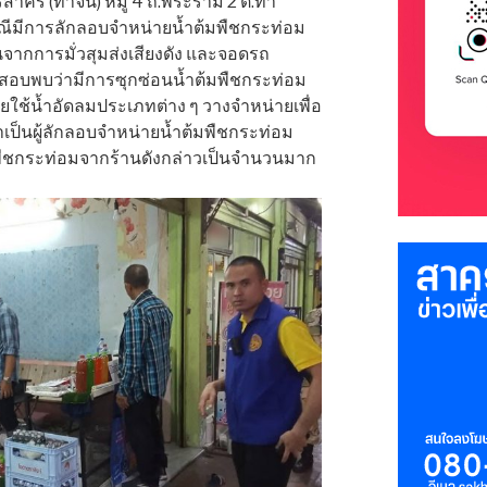
คร (ท่าจีน) หมู่ 4 ถ.พระราม 2 ต.ท่า
รณีมีการลักลอบจำหน่ายน้ำต้มพืชกระท่อม
จากการมั่วสุมส่งเสียงดัง และจอดรถ
อบพบว่ามีการซุกซ่อนน้ำต้มพืชกระท่อม
ยใช้น้ำอัดลมประเภทต่าง ๆ วางจำหน่ายเพื่อ
บว่าเป็นผู้ลักลอบจำหน่ายน้ำต้มพืชกระท่อม
ต้มพืชกระท่อมจากร้านดังกล่าวเป็นจำนวนมาก