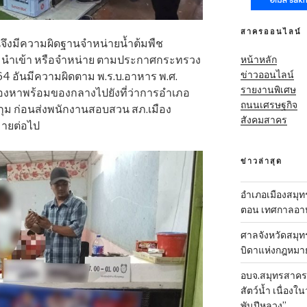
สาครออนไลน์
านจึงมีความผิดฐานจำหน่ายน้ำต้มพืช
หน้าหลัก
ลิต นำเข้า หรือจำหน่าย ตามประกาศกระทรวง
ข่าวออนไลน์
564 อันมีความผิดตาม พ.ร.บ.อาหาร พ.ศ.
รายงานพิเศษ
ู้ต้องหาพร้อมของกลางไปยังที่ว่าการอำเภอ
ถนนเศรษฐกิจ
บกุม ก่อนส่งพนักงานสอบสวน สภ.เมือง
สังคมสาคร
ายต่อไป
ข่าวล่าสุด
อำเภอเมืองสมุทร
ตอน เทศกาลอาหา
ศาลจังหวัดสมุท
บิดาแห่งกฎหมา
อบจ.สมุทรสาคร-ส
สัตว์น้ำ เนื่อ
พันปีหลวง”