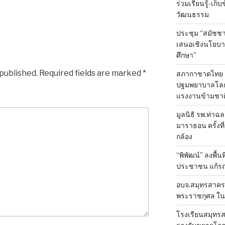
ร่วมเรียนรู้-เก
วัฒนธรรม
ประชุม “สมัชชา
เสนอเชิงนโยบาย
ศึกษา”
 published.
Required fields are marked
*
สภากาชาดไทย 
ปฐมพยาบาลโลก ป
แรงงานข้ามชาต
มูลนิธิ รพ.ท่าฉ
มาราธอน ครั้งที่
กล้อง
“พิพัฒน์” ลงพื้น
ประชาชน แก้ร
อบจ.สมุทรสาคร 
พระราชกุศล ใน
โรงเรียนสมุทรส