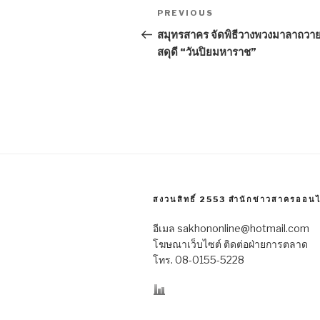
Post
PREVIOUS
Previous
navigation
Post
สมุทรสาคร จัดพิธีวางพวงมาลาถวา
สดุดี “วันปิยมหาราช”
สงวนสิทธิ์ 2553 สำนักข่าวสาครออนไ
อีเมล sakhononline@hotmail.com
โฆษณาเว็บไซต์ ติดต่อฝ่ายการตลาด
โทร. 08-0155-5228