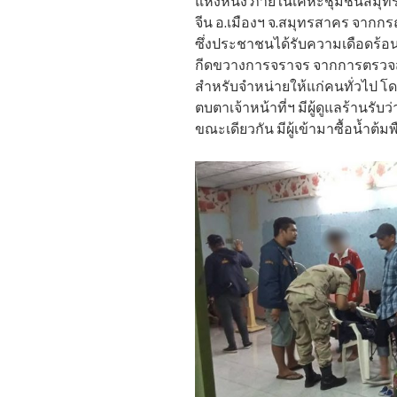
แห่งหนึ่ง ภายในเคหะชุมชนสมุทรสา
จีน อ.เมืองฯ จ.สมุทรสาคร จากก
ซึ่งประชาชนได้รับความเดือดร้อน
กีดขวางการจราจร จากการตรวจส
สำหรับจำหน่ายให้แก่คนทั่วไป โด
ตบตาเจ้าหน้าที่ฯ มีผู้ดูแลร้านรั
ขณะเดียวกัน มีผู้เข้ามาซื้อน้ำ