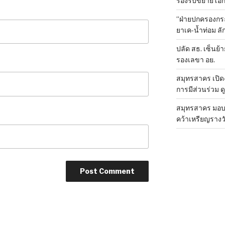
รองรับขยายโอ
“ฝ่ายปกครองกระ
ยาเค-น้ำท่อม 
ปลัด สธ. เซ็นย้า
รองเลขา อย.
สมุทรสาคร เปิดง
การมีส่วนร่วม ด
สมุทรสาคร มอบเ
คว้าเหรียญรางวั